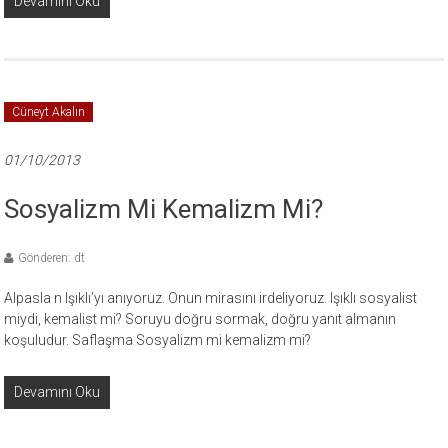
Devamını Oku
Cüneyt Akalın
01/10/2013
Sosyalizm Mi Kemalizm Mi?
Gönderen: dt
Alpasla n Işıklı’yı anıyoruz. Onun mirasını irdeliyoruz. Işıklı sosyalist
miydi, kemalist mi? Soruyu doğru sormak, doğru yanıt almanın
koşuludur. Saflaşma Sosyalizm mi kemalizm mi?
Devamını Oku