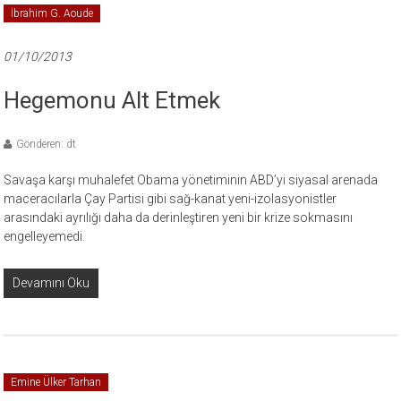
İbrahim G. Aoude
01/10/2013
Hegemonu Alt Etmek
Gönderen: dt
Savaşa karşı muhalefet Obama yönetiminin ABD’yi siyasal arenada
maceracılarla Çay Partisi gibi sağ-kanat yeni-izolasyonistler
arasındaki ayrılığı daha da derinleştiren yeni bir krize sokmasını
engelleyemedi.
Devamını Oku
Emine Ülker Tarhan