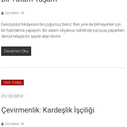
Gönderen: dt
Denizyıldızı hikâyesini birçoğumuz biliriz. Ben yine de bilmeyenler için
bir hatırlatma yapayım. Bir adam okyanus sahilinde yürüyüş yaparken,
denize telaşla bir şeyler atan birine
Devamını Oku
Cenk Özdağ
01/10/2013
Çevirmenlik: Kardeşlik İşçiliği
Gönderen: dt