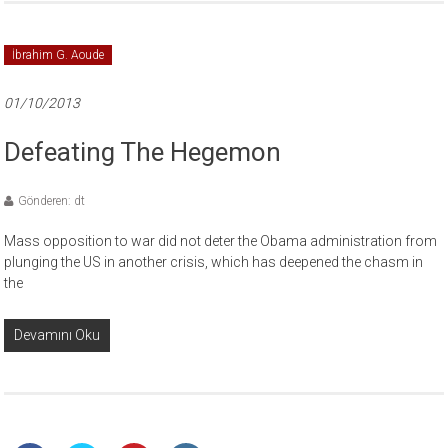
İbrahim G. Aoude
01/10/2013
Defeating The Hegemon
Gönderen: dt
Mass opposition to war did not deter the Obama administration from
plunging the US in another crisis, which has deepened the chasm in
the
Devamını Oku