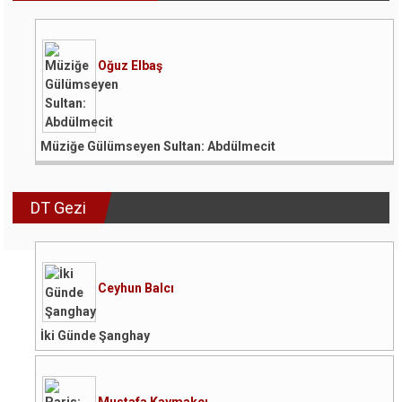
Oğuz Elbaş
Müziğe Gülümseyen Sultan: Abdülmecit
DT Gezi
Ceyhun Balcı
İki Günde Şanghay
Mustafa Kaymakçı