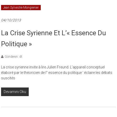
Jean Sylvestre Mongrenier
04/10/2013
La Crise Syrienne Et L’« Essence Du
Politique »
Gönderen: dt
La crise syrienne invite à lire Julien Freund. L’appareil conceptuel
élaboré par le théoricien de l’‘ essence du politique ’ éclaire les débats
suscités
Devamını Oku