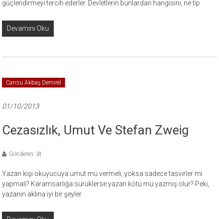
güçlendirmeyi tercih ederler. Devletlerin bunlardan hangisini, ne tip
Devamını Oku
Cansu Akbaş Demirel
01/10/2013
Cezasızlık, Umut Ve Stefan Zweig
Gönderen: dt
Yazan kişi okuyucuya umut mu vermeli, yoksa sadece tasvirler mi
yapmalı? Karamsarlığa sürüklerse yazan kötü mü yazmış olur? Peki,
yazanın aklına iyi bir şeyler