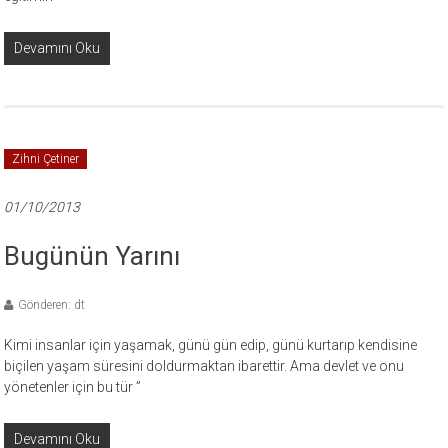
Devamını Oku
Zihni Çetiner
01/10/2013
Bugünün Yarını
Gönderen: dt
Kimi insanlar için yaşamak, günü gün edip, günü kurtarıp kendisine
biçilen yaşam süresini doldurmaktan ibarettir. Ama devlet ve onu
yönetenler için bu tür ”
Devamını Oku