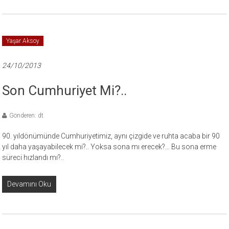
Yaşar Aksoy
24/10/2013
Son Cumhuriyet Mi?..
Gönderen: dt
90. yıldönümünde Cumhuriyetimiz, aynı çizgide ve ruhta acaba bir 90
yıl daha yaşayabilecek mi?.. Yoksa sona mı erecek?… Bu sona erme
süreci hızlandı mı?..
Devamını Oku