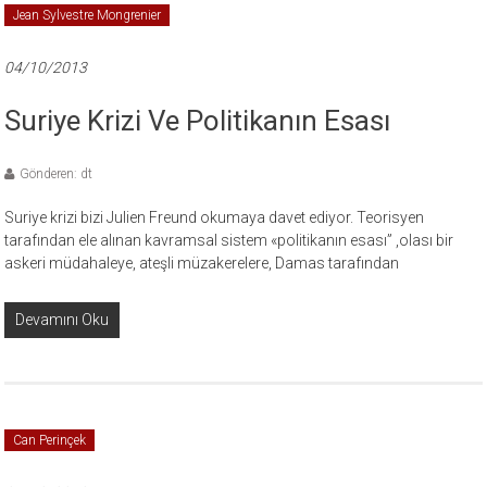
Jean Sylvestre Mongrenier
04/10/2013
Suriye Krizi Ve Politikanın Esası
Gönderen: dt
Suriye krizi bizi Julien Freund okumaya davet ediyor. Teorisyen
tarafından ele alınan kavramsal sistem «politikanın esası” ,olası bir
askeri müdahaleye, ateşli müzakerelere, Damas tarafından
Devamını Oku
Can Perinçek