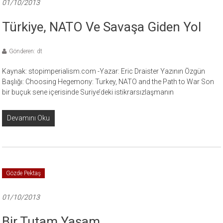
01/10/2013
Türkiye, NATO Ve Savaşa Giden Yol
Gönderen: dt
Kaynak: stopimperialism.com -Yazar: Eric Draister Yazının Özgün
Başlığı: Choosing Hegemony: Turkey, NATO and the Path to War Son
bir buçuk sene içerisinde Suriye’deki istikrarsızlaşmanın
Devamını Oku
Gözde Pektaş
01/10/2013
Bir Tutam Yaşam