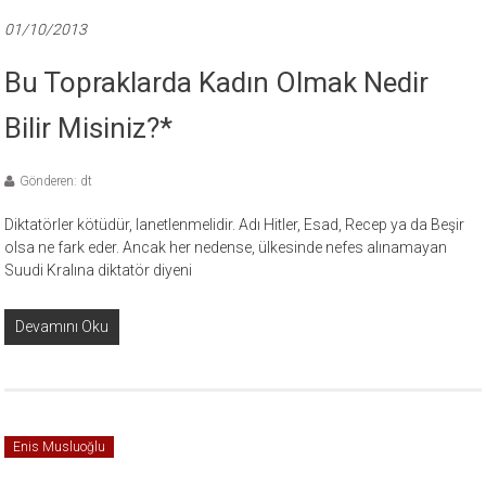
01/10/2013
Bu Topraklarda Kadın Olmak Nedir
Bilir Misiniz?*
Gönderen: dt
Diktatörler kötüdür, lanetlenmelidir. Adı Hitler, Esad, Recep ya da Beşir
olsa ne fark eder. Ancak her nedense, ülkesinde nefes alınamayan
Suudi Kralına diktatör diyeni
Devamını Oku
Enis Musluoğlu