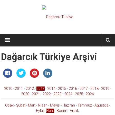
İçeriğe
geç
Dağarcık
Türkiye
Önce
Dağarcık Türkiye Arşivi
Türkiye
Cumhuriyeti…
2010
-
2011
-
2012
-
2013
-
2014
-
2015
-
2016
-
2017
-
2018
-
2019
-
2020
-
2021
-
2022
-
2023
-
2024
-
2025
-
2026
Ocak
-
Şubat
-
Mart
-
Nisan
-
Mayıs
-
Haziran
-
Temmuz
-
Ağustos
-
Eylül
-
Ekim
-
Kasım
-
Aralık