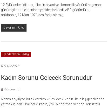
12 Eylül askeri diktası, ülkenin siyasi ve ekonomik yönünü hegemon
gücün çıkarları ekseninde yeniden belirledi. ABD güdümlü bu
müdahale, 12 Mart 1971’den farklı olarak,
Devamını Oku
Hande Orhon Özdağ
01/10/2013
Kadın Sorunu Gelecek Sorunudur
Gönderen: dt
Nazım söylüyor, kulak verelim: «Kimi der ki kadın Uzun kış gecelerinde
yatmak içindir Kimi der ki kadın, yeşil bir harman yerinde Dokuz zilli