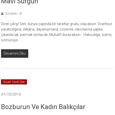
Mavi Sürgün
Gönderen: dt
Diren çArşı! Sen, dünya çapında bir taraftar grubu olacaksın. Orantısız
yaratıcılığına, zekâna, dayanışmana, özverine, rekorlarına şapka
çıkarılacak, parmak ısırılacak. Muhalif duracaksın… Haksızlığa, zulme,
sömürüye
Devamını Oku
Güzel Yücel Gier
01/10/2013
Bozburun Ve Kadın Balıkçılar