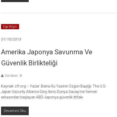
Ege Bilgin
01/10/2013
Amerika Japonya Savunma Ve
Güvenlik Birlikteliği
Gönderen: dt
Kaynak: cfr.org – Yazar: Beina Xu Yazının Özgün Başlığı: The U.S-
Japan Security Alliance Giriş İkinci Dünya Savaşı’nın hemen
arkasından başlayan ABD-Japonya güvenlik ittifakı
Devamını Oku