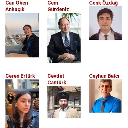
Can Oben
Cem
Cenk Özdağ
Anlıaçık
Gürdeniz
Ceren Ertürk
Cevdet
Ceyhun Balcı
Cantürk