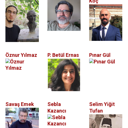
Koç
Öznur Yılmaz
P. Betül Ernas
Pınar Gül
Savaş Emek
Sebla
Selim Yiğit
Kazancı
Tufan