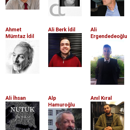
Ahmet
Ali Berk İdil
Ali
Mümtaz İdil
Ergendedeoğlu
Ali İhsan
Alp
Anıl Kıral
Hamuroğlu