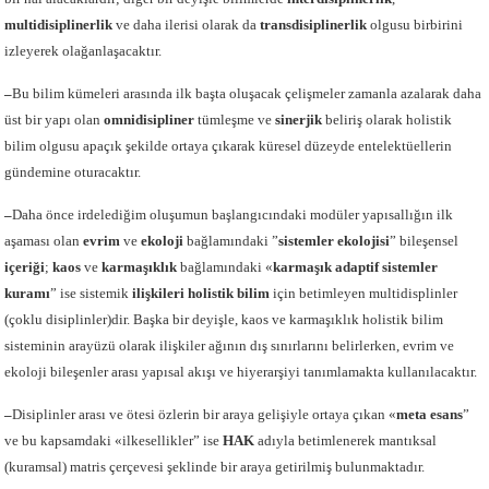
multidisiplinerlik
ve daha ilerisi olarak da
transdisiplinerlik
olgusu
birbirini
izleyerek olağanlaşacaktır.
–
Bu bilim kümeleri arasında ilk başta oluşacak çelişmeler zamanla azalarak daha
üst bir yapı olan
omnidisipliner
tümleşme ve
sinerjik
beliriş olarak holistik
bilim olgusu apaçık şekilde ortaya çıkarak küresel düzeyde entelektüellerin
gündemine oturacaktır.
–
Daha önce irdelediğim oluşumun başlangıcındaki modüler yapısallığın ilk
aşaması olan
evrim
ve
ekoloji
bağlamındaki ”
sistemler ekolojisi
” bileşensel
içeriği
;
kaos
ve
karmaşıklık
bağlamındaki «
karmaşık adaptif sistemler
kuramı
” ise
sistemik
ilişkileri holistik bilim
için betimleyen multidisplinler
(çoklu disiplinler)dir. Başka bir deyişle, kaos ve karmaşıklık holistik bilim
sisteminin arayüzü olarak ilişkiler ağının dış sınırlarını belirlerken, evrim ve
ekoloji bileşenler arası yapısal akışı ve hiyerarşiyi tanımlamakta kullanılacaktır.
–
Disiplinler arası ve ötesi özlerin bir araya gelişiyle ortaya çıkan «
meta esans
”
ve bu kapsamdaki «ilkesellikler” ise
HAK
adıyla betimlenerek mantıksal
(kuramsal) matris çerçevesi şeklinde bir araya getirilmiş bulunmaktadır.