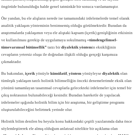
öngörüde bulunulduğu halde genel tatminkâr bir sonuca varılamamıştır.
Öte yandan, bu ele alışların nerede ise tamamındaki irdelemelerde temel olarak
analitik yaklaşım yönteminin benimsemiş olduğu görülmektedir. Buradan da
araştırmalarda yaklaşımın veya ele alıştaki kapsam (içerik) genişliğinin etkisinin
ve kullanılması gerekip de uygulamaya sokulmamış «
tümdengelimsel-
tümevarımsal bütünsellik”
tarzı bir
diyalektik yöntem
in eksikliğinin
cevapların yetersiz oluşu ile doğrudan ilişkili olduğu gerçeği karşımıza
çıkmaktadır.
Bu bakımdan,
içerik
yönüyle
kümülatif
,
yöntem
yönüyleyse
diyalektik
olan
tümleşik yaklaşım tarzlı holistik bilimselliğin önceki denemelerimde eksik olan
yönünü tamamlayan tasarımsal cevaplarla gelecekteki irdelemeler için temel bir
çıkış noktasının bulunabileceği kesindir. Buradan hareketle de yapılacak
irdelemeler ışığında holistik bilim için bir araştırma, bir geliştirme programı
oluşturulabileceğini belirtmek yerinde olur.
Holistik bilim denilen bu heyula konu hakkındaki çeşitli yazılarımda daha önce
söylemleştirerek ele almış olduğum anlatısal nitelikte bir açıklama olan