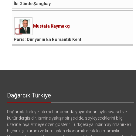
İki Günde Şanghay
Mustafa Kaymakçı
Paris: Dünyanın En Romantik Kenti
Dağarcık Türkiye
Dağarcık Türkiye internet ortamında yayımlanan aylık siyaset ve
kültür dergisidir. İsmine yakışır bir şekilde, söyleyeceklerini bilgi
üzerine inşa etmeye özen gösterir. Türkçesi yalındır. Yayımlanırken
hiçbir kişi, kurum ve kuruluştan ekonomik destek almamıştır.