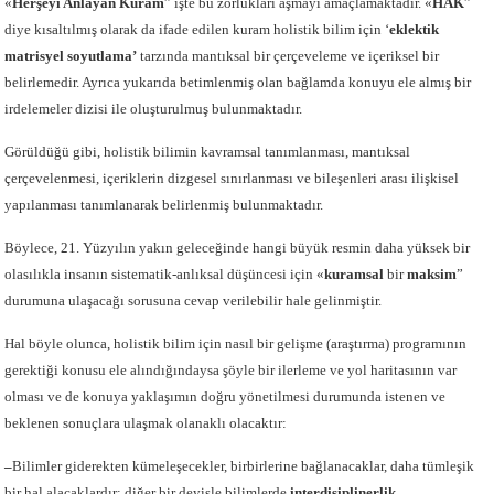
«
Herşeyi Anlayan Kuram
” işte bu zorlukları aşmayı amaçlamaktadır. «
HAK
”
diye kısaltılmış olarak da ifade edilen kuram holistik bilim için ‘
eklektik
matrisyel soyutlama’
tarzında mantıksal bir çerçeveleme ve içeriksel bir
belirlemedir. Ayrıca yukarıda betimlenmiş olan bağlamda konuyu ele almış bir
irdelemeler dizisi ile oluşturulmuş bulunmaktadır.
Görüldüğü gibi, holistik bilimin kavramsal tanımlanması, mantıksal
çerçevelenmesi, içeriklerin dizgesel sınırlanması ve bileşenleri arası ilişkisel
yapılanması tanımlanarak belirlenmiş bulunmaktadır.
Böylece, 21. Yüzyılın yakın geleceğinde hangi büyük resmin daha yüksek bir
olasılıkla insanın sistematik-anlıksal düşüncesi için «
kuramsal
bir
maksim
”
durumuna ulaşacağı sorusuna cevap verilebilir hale gelinmiştir.
Hal böyle olunca, holistik bilim için nasıl bir gelişme (araştırma) programının
gerektiği konusu ele alındığındaysa şöyle bir ilerleme ve yol haritasının var
olması ve de konuya yaklaşımın doğru yönetilmesi durumunda istenen ve
beklenen sonuçlara ulaşmak olanaklı olacaktır:
–
Bilimler giderekten kümeleşecekler, birbirlerine bağlanacaklar, daha tümleşik
bir hal alacaklardır; diğer bir deyişle bilimlerde
interdisiplinerlik
,