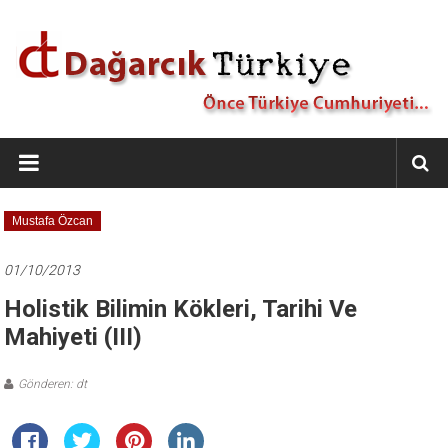
İçeriğe
geç
Dağarcık
Türkiye
Önce
Mustafa Özcan
Türkiye
Cumhuriyeti…
01/10/2013
Holistik Bilimin Kökleri, Tarihi Ve
Mahiyeti (III)
Gönderen: dt