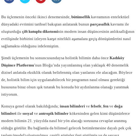
Bu üçlemenin önceki ikinci denemesinde,
bütünsellik
kavramının entelektüel
dünyadaki evrimini tarihsel bakıştan anlatarak bunun
parçasallık
kavramı ile
oluşturduğu
çift kutuplu dikotomi
nin
modern
insan düşüncesinin anlıksallığının
evrilişinde birbirini izleyen karşıt nitelikli aşamalara geçiş dönüşümlerini nasıl
sağlamakta olduğunu irdelemiştim.
Şimdi üçlemenin bu sonuncusundaysa holistik bilimin daha önce
Kadıköy
Düşünce Platformu
’nun
Bloğu’nda yayımlanmış olan yaklaşık 40 denemelik
dizisel anlatıda eksiklik olarak belirlenmiş olan yanlarını ele alacağım. Böylece
de, holistik bilim için uygulanabilecek bir programın nasıl olması gerektiği
hususuna biraz olsun ışık tutarak bu konuda bir aydınlanma olanağı yaratmak
istiyorum.
Konuya genel olarak bakıldığında;
insan bilimleri
ve
felsefe
,
fen
ve
doğa
bilimleri
ile
sosyal
ve
antropik bilimler
kökeninden gelen kimi düşünürlerce
modern bilimin 21. yüzyılda nasıl bir yön alacağı sorusuna cevaplar aranmış
olduğu görülür. Bu bağlamla da bilimsel gelecek betimlemesine dayalı pek çok
taslam (model) oluşturulmuş, çeşitli görüşler ileri sürülmüş ve de sayısız