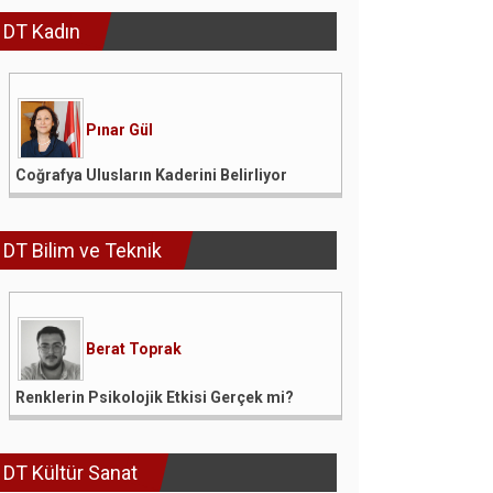
DT Kadın
Pınar Gül
Coğrafya Ulusların Kaderini Belirliyor
DT Bilim ve Teknik
Berat Toprak
Renklerin Psikolojik Etkisi Gerçek mi?
DT Kültür Sanat