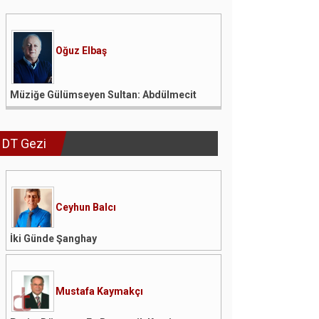
Oğuz Elbaş
Müziğe Gülümseyen Sultan: Abdülmecit
DT Gezi
Ceyhun Balcı
İki Günde Şanghay
Mustafa Kaymakçı