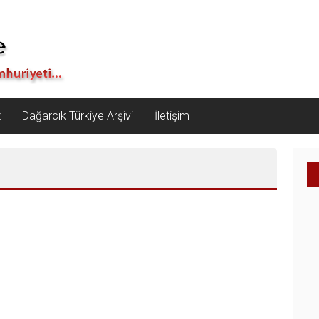
z
Dağarcık Türkiye Arşivi
İletişim