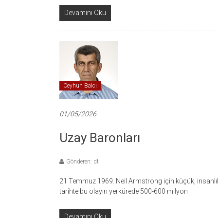
Devamını Oku
Ceyhun Balcı
01/05/2026
Uzay Baronları
Gönderen: dt
21 Temmuz 1969. Neil Armstrong için küçük, insanlık
tarihte bu olayın yerkürede 500-600 milyon
Devamını Oku