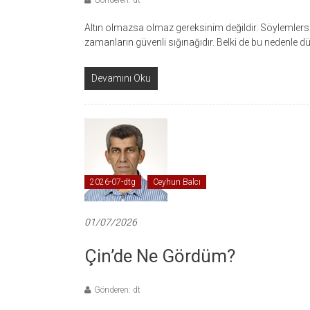
Gönderen: dt
Altın olmazsa olmaz gereksinim değildir. Söylemlerse 
zamanların güvenli sığınağıdır. Belki de bu nedenle d
Devamını Oku
2026-07-dtg
Ceyhun Balcı
01/07/2026
Çin’de Ne Gördüm?
Gönderen: dt