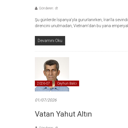
Gönderen: dt
Şu günlerde İspanya’yla gururlanırken, İran’la sevin
direncini unutmadan, Vietnam’dan bu yana emperyal h
Devamını Oku
2026-07
Ceyhun Balcı
01/07/2026
Vatan Yahut Altın