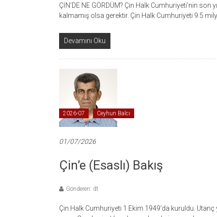
ÇİN’DE NE GÖRDÜM? Çin Halk Cumhuriyeti’nin son yıl
kalmamış olsa gerektir. Çin Halk Cumhuriyeti 9.5 mil
Devamını Oku
2026-07
Ceyhun Balcı
01/07/2026
Çin’e (Esaslı) Bakış
Gönderen: dt
Çin Halk Cumhuriyeti 1 Ekim 1949’da kuruldu. Utanç y