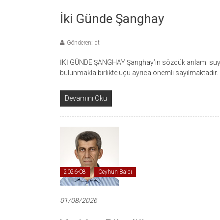
İki Günde Şanghay
Gönderen: dt
İKİ GÜNDE ŞANGHAY Şanghay’ın sözcük anlamı suyu
bulunmakla birlikte üçü ayrıca önemli sayılmaktadır.
Devamını Oku
2026-08
Ceyhun Balcı
01/08/2026