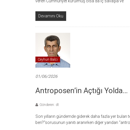
veren Cumhuriyet kurulmuş olsa da iç savaşla ve
Devamını Oku
Ceyhun Balcı
01/06/2026
Antroposen’in Açtığı Yolda…
Gönderen: dt
Son yılların gündemde giderek daha fazla yer bulan
beri?”sorusunun yanıtı aranırken diğer yandan “antr