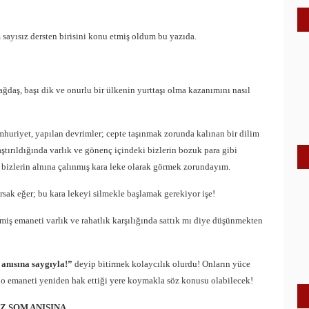
 sayısız dersten birisini konu etmiş oldum bu yazıda.
ğdaş, başı dik ve onurlu bir ülkenin yurttaşı olma kazanımını nasıl
huriyet, yapılan devrimler; cepte taşınmak zorunda kalınan bir dilim
ştırıldığında varlık ve gönenç içindeki bizlerin bozuk para gibi
 bizlerin alnına çalınmış kara leke olarak görmek zorundayım.
sak eğer; bu kara lekeyi silmekle başlamak gerekiyor işe!
miş emaneti varlık ve rahatlık karşılığında sattık mı diye düşünmekten
anısına saygıyla!”
deyip bitirmek kolaycılık olurdu! Onların yüce
 o emaneti yeniden hak ettiği yere koymakla söz konusu olabilecek!
Z SOM ANISINA