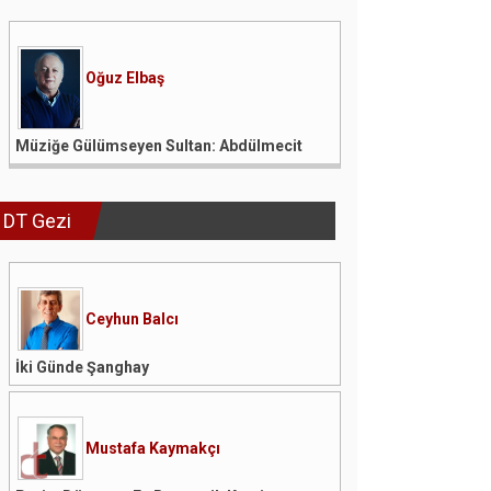
Oğuz Elbaş
Müziğe Gülümseyen Sultan: Abdülmecit
DT Gezi
Ceyhun Balcı
İki Günde Şanghay
Mustafa Kaymakçı