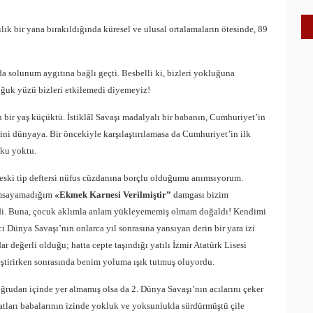
lık bir yana bırakıldığında küresel ve ulusal ortalamaların ötesinde, 89
a solunum aygıtına bağlı geçti. Besbelli ki, bizleri yokluğuna
soğuk yüzü bizleri etkilemedi diyemeyiz!
bir yaş küçüktü. İstiklâl Savaşı madalyalı bir babanın, Cumhuriyet’in
rini dünyaya. Bir öncekiyle karşılaştırılamasa da Cumhuriyet’in ilk
şku yoktu.
eski tip deftersi nüfus cüzdanına borçlu olduğumu anımsıyorum.
nımsayamadığım
«Ekmek Karnesi Verilmiştir”
damgası bizim
iydi. Buna, çocuk aklımla anlam yükleyememiş olmam doğaldı! Kendimi
i Dünya Savaşı’nın onlarca yıl sonrasına yansıyan derin bir yara izi
değerli olduğu; hatta cepte taşındığı yatılı İzmir Atatürk Lisesi
tirirken sonrasında benim yoluma ışık tutmuş oluyordu.
ğrudan içinde yer almamış olsa da 2. Dünya Savaşı’nın acılarını çeker
atları babalarının izinde yokluk ve yoksunlukla sürdürmüştü çile