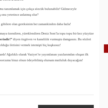
nu tanımlamak için çokça sözcük bulunabilir! Gülmeceyle
 onu yeterince anlatmış olur?
 gibilere olan gereksinim her zamankinden daha fazla!
azmaya özendiren, yüreklendiren Deniz Som’la topu topu bir kez yüzyüze
lerindir!”
diyen özgüven ve kararlılık vurmuştu damgasını. Bu sözleri
olduğu iletisini vermek istemişti hiç kuşkusuz!
dı! Ağırlıklı olarak Vaziyet’te yayımlanan yazılarımdan oluşan ilk
 borcumu biraz olsun ödeyebilmiş olursam mutluluk duyacağım!