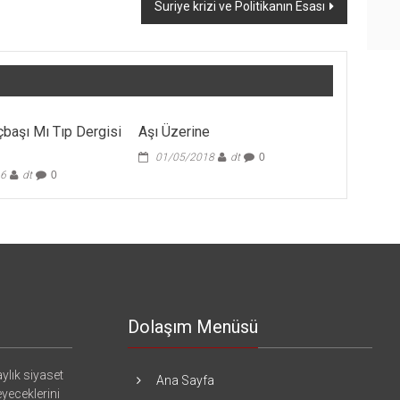
Suriye krizi ve Politikanın Esası
çbaşı Mı Tıp Dergisi
Aşı Üzerine
01/05/2018
dt
0
16
dt
0
Dolaşım Menüsü
ylık siyaset
Ana Sayfa
eyeceklerini