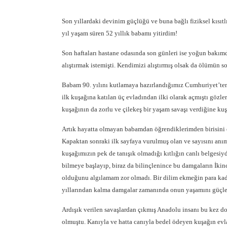
Son yıllardaki devinim güçlüğü ve buna bağlı fiziksel kısıtlı
yıl yaşam süren 52 yıllık babamı yitirdim!
Son haftaları hastane odasında son günleri ise yoğun bakımd
alıştırmak istemişti. Kendimizi alıştırmış olsak da ölümün 
Babam 90. yılını kutlamaya hazırlandığımız Cumhuriyet’ten 
ilk kuşağına katılan üç evladından ilki olarak açmıştı gözle
kuşağının da zorlu ve çilekeş bir yaşam savaşı verdiğine ku
Artık hayatta olmayan babamdan öğrendiklerimden birisini 
Kapaktan sonraki ilk sayfaya vurulmuş olan ve sayısını a
kuşağımızın pek de tanışık olmadığı kıtlığın canlı belges
bilmeye başlayıp, biraz da bilinçlenince bu damgaların İkinc
olduğunu algılamam zor olmadı. Bir dilim ekmeğin para kadar 
yıllarından kalma damgalar zamanında onun yaşamını güçleş
Ardışık verilen savaşlardan çıkmış Anadolu insanı bu kez do
olmuştu. Kanıyla ve hatta canıyla bedel ödeyen kuşağın evl