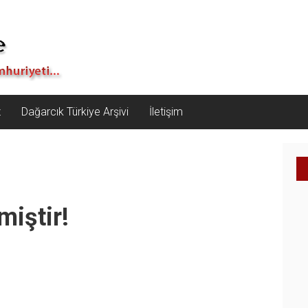
z
Dağarcık Türkiye Arşivi
İletişim
miştir!