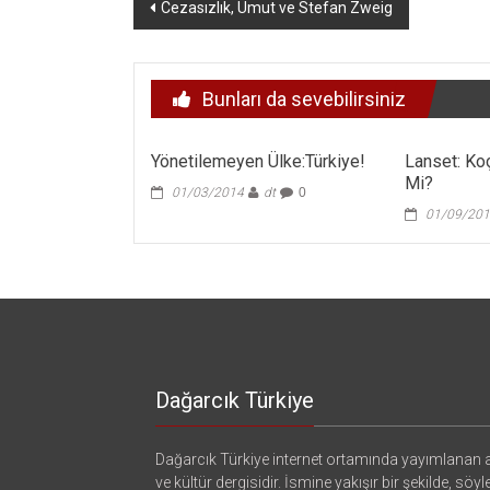
Yazı
Cezasızlık, Umut ve Stefan Zweig
dolaşımı
Bunları da sevebilirsiniz
Yönetilemeyen Ülke:Türkiye!
Lanset: Ko
Mi?
01/03/2014
dt
0
01/09/20
Dağarcık Türkiye
Dağarcık Türkiye internet ortamında yayımlanan a
ve kültür dergisidir. İsmine yakışır bir şekilde, söyl