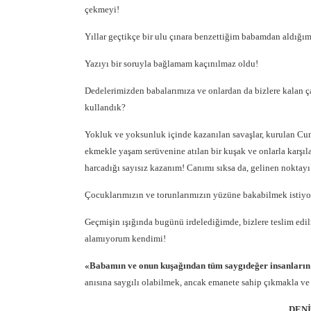
çekmeyi!
Yıllar geçtikçe bir ulu çınara benzettiğim babamdan aldığım
Yazıyı bir soruyla bağlamam kaçınılmaz oldu!
Dedelerimizden babalarımıza ve onlardan da bizlere kalan ça
kullandık?
Yokluk ve yoksunluk içinde kazanılan savaşlar, kurulan Cum
ekmekle yaşam serüvenine atılan bir kuşak ve onlarla karşıla
harcadığı sayısız kazanım! Canımı sıksa da, gelinen noktayı
Çocuklarımızın ve torunlarımızın yüzüne bakabilmek istiyor
Geçmişin ışığında bugünü irdelediğimde, bizlere teslim edil
alamıyorum kendimi!
«Babamın ve onun kuşağından tüm saygıdeğer insanların 
anısına saygılı olabilmek, ancak emanete sahip çıkmakla ve
DENİ