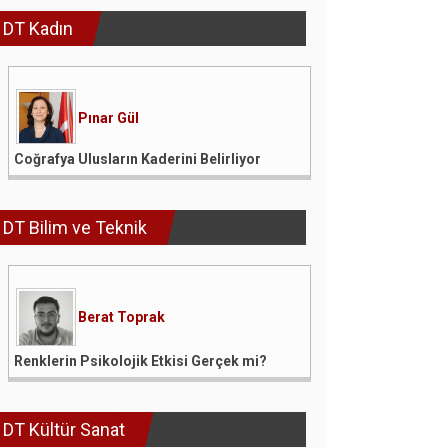
DT Kadın
Pınar Gül
Coğrafya Ulusların Kaderini Belirliyor
DT Bilim ve Teknik
Berat Toprak
Renklerin Psikolojik Etkisi Gerçek mi?
DT Kültür Sanat