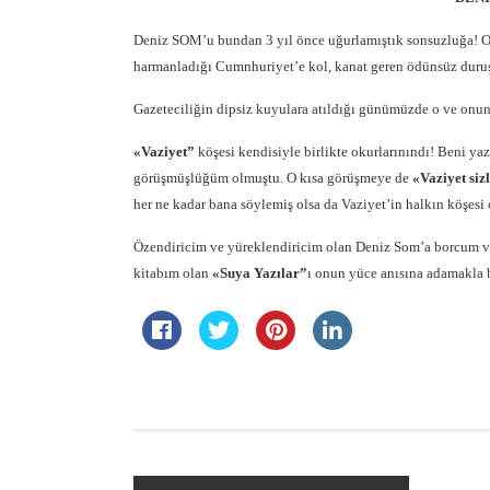
Deniz SOM’u bundan 3 yıl önce uğurlamıştık sonsuzluğa! O
harmanladığı Cumnhuriyet’e kol, kanat geren ödünsüz duruş
Gazeteciliğin dipsiz kuyulara atıldığı günümüzde o ve onun
«Vaziyet”
köşesi kendisiyle birlikte okurlarınındı! Beni y
görüşmüşlüğüm olmuştu. O kısa görüşmeye de
«Vaziyet siz
her ne kadar bana söylemiş olsa da Vaziyet’in halkın köşesi 
Özendiricim ve yüreklendiricim olan Deniz Som’a borcum var
kitabım olan
«Suya Yazılar”
ı onun yüce anısına adamakla