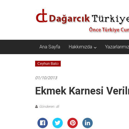
İçeriğe
Dağarcık
geç
Türkiye
Önce
Türkiye
Cumhuriyeti…
Ana Sayfa
Hakkımızda
Yazarlarımı
Ceyhun Balcı
01/10/2013
Ekmek Karnesi Veril
Gönderen: dt