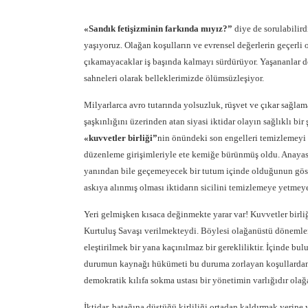
«Sandık fetişizminin farkında mıyız?”
diye de sorulabilird
yaşıyoruz. Olağan koşulların ve evrensel değerlerin geçerli 
çıkamayacaklar iş başında kalmayı sürdürüyor. Yaşananlar 
sahneleri olarak belleklerimizde ölümsüzleşiyor.
Milyarlarca avro tutarında yolsuzluk, rüşvet ve çıkar sağlam
şaşkınlığını üzerinden atan siyasi iktidar olayın sağlıklı bi
«kuvvetler birliği”
nin önündeki son engelleri temizlemeyi
düzenleme girişimleriyle ete kemiğe bürünmüş oldu. Anayasa’
yanından bile geçemeyecek bir tutum içinde olduğunun göste
askıya alınmış olması iktidarın sicilini temizlemeye yetmeye
Yeri gelmişken kısaca değinmekte yarar var! Kuvvetler bir
Kurtuluş Savaşı verilmekteydi. Böylesi olağanüstü dönemlerd
eleştirilmek bir yana kaçınılmaz bir gerekliliktir. İçinde
durumun kaynağı hükümeti bu duruma zorlayan koşullardan ç
demokratik kılıfa sokma ustası bir yönetimin varlığıdır olağ
İktidar, batağına düştüğü kirliliği ortadan kaldırmak yeri