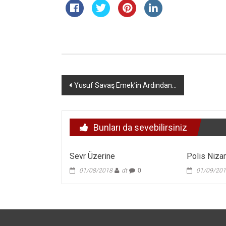
Yazı
Yusuf Savaş Emek’in Ardından…
dolaşımı
Bunları da sevebilirsiniz
Sevr Üzerine
Polis Niza
01/08/2018
dt
0
01/09/20