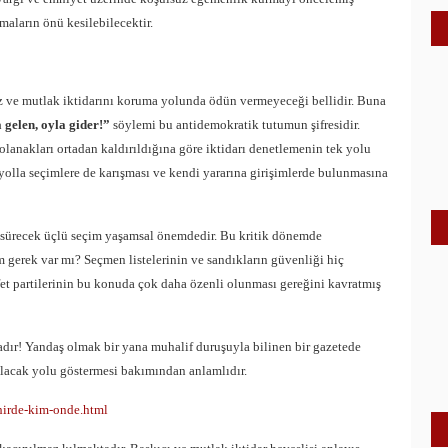
maların önü kesilebilecektir.
iz ve mutlak iktidarını koruma yolunda ödün vermeyeceği bellidir. Buna
 gelen, oyla gider!”
söylemi bu antidemokratik tutumun şifresidir.
lanakları ortadan kaldırıldığına göre iktidarı denetlemenin tek yolu
u yolla seçimlere de karışması ve kendi yararına girişimlerde bulunmasına
e sürecek üçlü seçim yaşamsal önemdedir. Bu kritik dönemde
erek var mı? Seçmen listelerinin ve sandıkların güvenliği hiç
t partilerinin bu konuda çok daha özenli olunması gereğini kavratmış
dır! Yandaş olmak bir yana muhalif duruşuyla bilinen bir gazetede
ulacak yolu göstermesi bakımından anlamlıdır.
ehirde-kim-onde.html