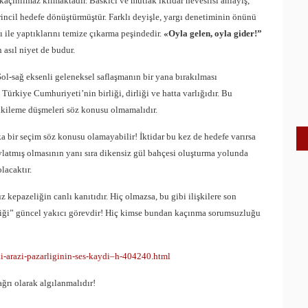
açınılmaz kılmaktadır. Baskıcı ve mutlak iktidar heveslisi anlayış,
irincil hedefe dönüştürmüştür. Farklı deyişle, yargı denetiminin önünü
ı ile yaptıklarını temize çıkarma peşindedir.
«Oyla gelen, oyla gider!”
 asıl niyet de budur.
 Sol-sağ eksenli geleneksel saflaşmanın bir yana bırakılması
ürkiye Cumhuriyeti’nin birliği, dirliği ve hatta varlığıdır. Bu
ikileme düşmeleri söz konusu olmamalıdır.
a bir seçim söz konusu olamayabilir! İktidar bu kez de hedefe varırsa
aylatmış olmasının yanı sıra dikensiz gül bahçesi oluşturma yolunda
lacaktır.
epazeliğin canlı kanıtıdır. Hiç olmazsa, bu gibi ilişkilere son
liği” güncel yakıcı görevdir! Hiç kimse bundan kaçınma sorumsuzluğu
ki-arazi-pazarliginin-ses-kaydi–h-404240.html
rı olarak algılanmalıdır!