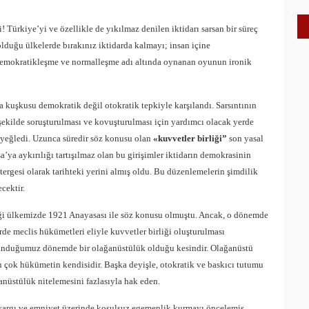
i! Türkiye’yi ve özellikle de yıkılmaz denilen iktidarı sarsan bir süreç
olduğu ülkelerde bırakınız iktidarda kalmayı; insan içine
demokratikleşme ve normalleşme adı altında oynanan oyunun ironik
a kuşkusu demokratik değil otokratik tepkiyle karşılandı. Sarsıntının
r şekilde soruşturulması ve kovuşturulması için yardımcı olacak yerde
 yeğledi. Uzunca süredir söz konusu olan
«kuvvetler birliği”
son yasal
ya aykırılığı tartışılmaz olan bu girişimler iktidarın demokrasinin
rgesi olarak tarihteki yerini almış oldu. Bu düzenlemelerin şimdilik
cektir.
liği ülkemizde 1921 Anayasası ile söz konusu olmuştu. Ancak, o dönemde
e meclis hükümetleri eliyle kuvvetler birliği oluşturulması
 bulunduğumuz dönemde bir olağanüstülük olduğu kesindir. Olağanüstü
ok hükümetin kendisidir. Başka deyişle, otokratik ve baskıcı tutumu
anüstülük nitelemesini fazlasıyla hak eden.
ne yargı ve emniyet üzerinde koşulsuz egemenlik kurmayı öncelemiş