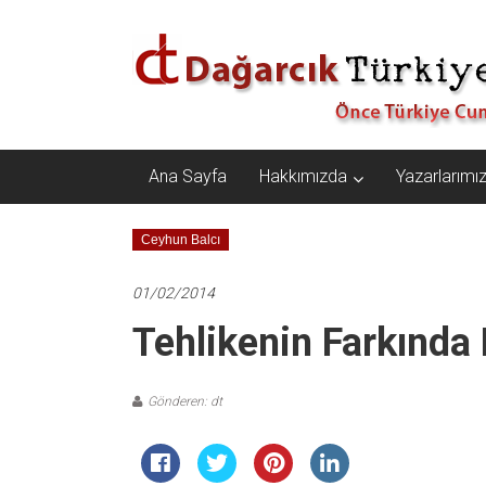
İçeriğe
Dağarcık
geç
Türkiye
Önce
Türkiye
Cumhuriyeti…
Ana Sayfa
Hakkımızda
Yazarlarımı
Ceyhun Balcı
01/02/2014
Tehlikenin Farkında
Gönderen: dt