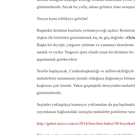
görünmektedir. Ancak bu yolla, arkası gelmesi olası soruştur
Yazıya konu tehlikeye gelelim!
Bugünkü iktidarın bunlarla yetinmeyeceği açıktır. Kesintis
ilişkin ilk belirtileri gözlemlemek hiç de güç değildir.
«Oyla
Başka bir deyişle, yargının yürütme ve yasamayı denetleme o
sandık ve oydur. Yargının ipini elinde tutan bir iktidarın b
şaşırmamak gerekecektir.
Yerelle başlayacak, Cumhurbaşkanlığı ve milletvekilliğiyl
muhalefetin tutumunun önemli olduğuna değinmeye bilmem g
kuşkusuz çok önemli. Yakın geçmişteki deneyimler muhalefe
görünmektedir.
Seçimler yaklaştıkça kamuoyu yoklamaları da paylaşılmakta
yayımlanan bağlantıdaki sonuçlar muhalefet partilerine tut
http://galeri.sozcu.com.tr/2014/foto/foto-haber/30-buyuks