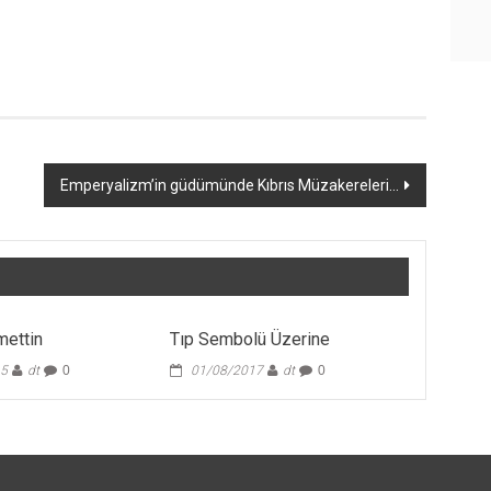
Emperyalizm’in güdümünde Kıbrıs Müzakereleri…
mettin
Tıp Sembolü Üzerine
15
dt
0
01/08/2017
dt
0