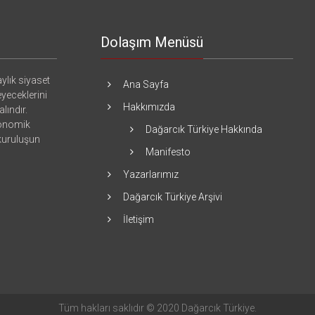
Dolaşım Menüsü
ylık siyaset
Ana Sayfa
eyeceklerini
Hakkımızda
lındır.
konomik
Dağarcık Türkiye Hakkında
 kuruluşun
Manifesto
Yazarlarımız
Dağarcık Türkiye Arşivi
İletişim
Tüm hakları saklıdır © 2020 Dağarcık Türkiye.