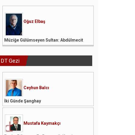
Oğuz Elbaş
Müziğe Gülümseyen Sultan: Abdülmecit
DT Gezi
Ceyhun Balcı
İki Günde Şanghay
Mustafa Kaymakçı