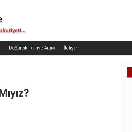
z
Dağarcık Türkiye Arşivi
İletişim
 Mıyız?