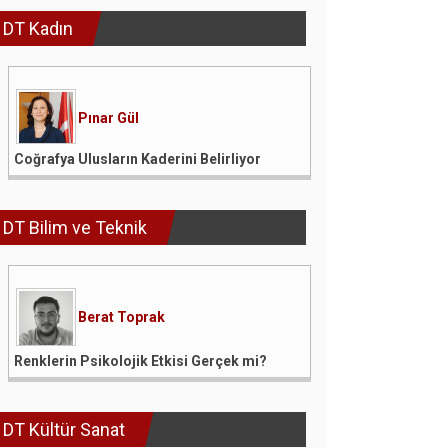
DT Kadın
Pınar Gül
Coğrafya Ulusların Kaderini Belirliyor
DT Bilim ve Teknik
Berat Toprak
Renklerin Psikolojik Etkisi Gerçek mi?
DT Kültür Sanat