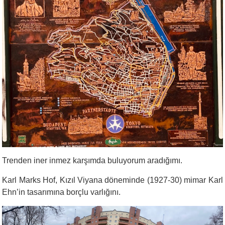
Trenden iner inmez karşımda buluyorum aradığımı.
Karl Marks Hof, Kızıl Viyana döneminde (1927-30) mimar Karl
Ehn’in tasarımına borçlu varlığını.