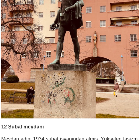
12 Şubat meydanı
Meydan adını 1934 şubat isyanından almış. Yükselen faşizm,