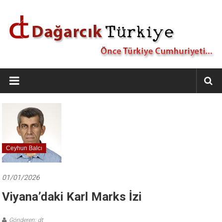
İçeriğe
geç
Dağarcık
Türkiye
Önce
Türkiye
Cumhuriyeti…
Ceyhun Balcı
01/01/2026
Viyana’daki Karl Marks İzi
Gönderen: dt