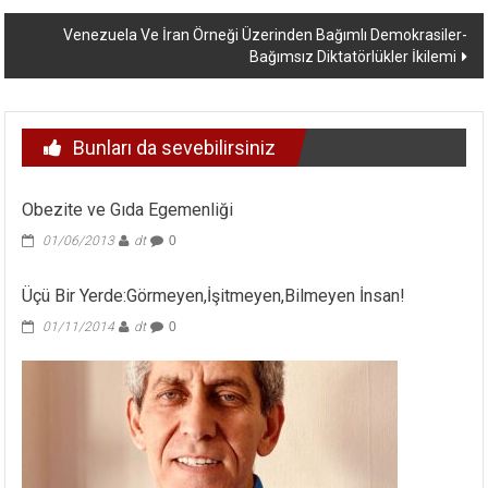
dolaşımı
Venezuela Ve İran Örneği Üzerinden Bağımlı Demokrasiler-
Bağımsız Diktatörlükler İkilemi
Bunları da sevebilirsiniz
Obezite ve Gıda Egemenliği
01/06/2013
dt
0
Üçü Bir Yerde:Görmeyen,İşitmeyen,Bilmeyen İnsan!
01/11/2014
dt
0