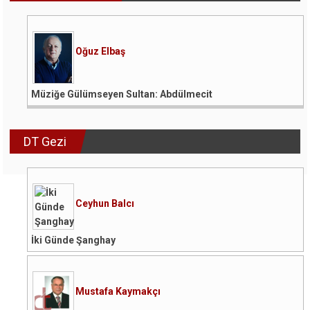
Oğuz Elbaş
Müziğe Gülümseyen Sultan: Abdülmecit
DT Gezi
Ceyhun Balcı
İki Günde Şanghay
Mustafa Kaymakçı