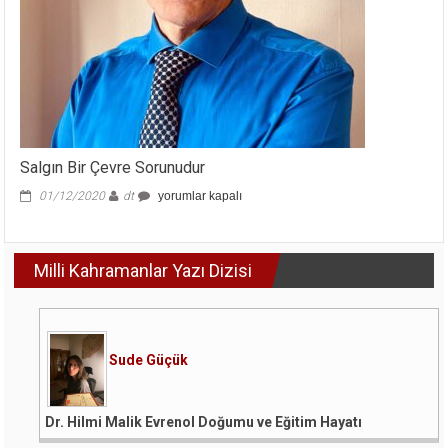
Salgın Bir Çevre Sorunudur
Salgın
01/12/2020
dt
yorumlar kapalı
Bir
Çevre
Sorunudur
Milli Kahramanlar Yazı Dizisi
için
Sude Güçük
Dr. Hilmi Malik Evrenol Doğumu ve Eğitim Hayatı