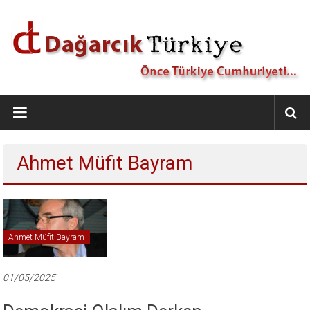
İçeriğe
geç
Dağarcık
Türkiye
Önce
Ahmet Müfit Bayram
Türkiye
Cumhuriyeti…
Ahmet Müfit Bayram
01/05/2025