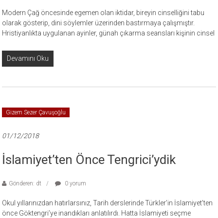
Modern Çağ öncesinde egemen olan iktidar, bireyin cinselliğini tabu
olarak gösterip, dini söylemler üzerinden bastırmaya çalışmıştır.
Hristiyanlıkta uygulanan ayinler, günah çıkarma seansları kişinin cinsel
Devamını Oku
Gizem Sezer Çavuşoğlu
01/12/2018
İslamiyet’ten Önce Tengrici’ydik
Gönderen: dt
0 yorum
Okul yıllarınızdan hatırlarsınız, Tarih derslerinde Türkler’in İslamiyet’ten
önce Göktengri’ye inandıkları anlatılırdı. Hatta İslamiyeti seçme