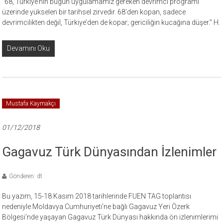
“68, Türkiye’nin bugün uygulamamız gereken devrimci programı
üzerinde yükselen bir tarihsel zirvedir. 68’den kopan, sadece
devrimcilikten değil, Türkiye’den de kopar; gericiliğin kucağına düşer.” H.
Devamını Oku
Mustafa Kaymakçı
01/12/2018
Gagavuz Türk Dünyasından İzlenimler
Gönderen: dt
Bu yazım, 15-18 Kasım 2018 tarihlerinde FUEN TAG toplantısı
nedeniyle Moldavya Cumhuriyeti’ne bağlı Gagavuz Yeri Özerk
Bölgesi’nde yaşayan Gagavuz Türk Dünyası hakkında ön izlenimlerimi