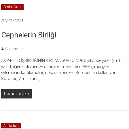
Serdar Kızık
01/12/2018
Cephelerin Birliği
Gönderen: dt
AKP-FETÖ İŞBİRLİĞİNİN KIRILMA SÜRECİNDE 5 yıl önce yazdığım bir
yazı. Değerlendirmenize sunuyorum yeniden…AKP şimdi gezi
eylemlerini karalamak için Kavala benzeri Soroscuları kullanıyor.
Soroscu, Amerikancı,
Devamını Oku
Ali Tarhan