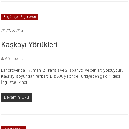
Begümşen Ergenekon
01/12/2018
Kaşkayı Yörükleri
Gönderen: dt
Landrover’da 1 Alman, 2 Fransız ve 2 İspanyol ve ben altı yolcuyduk.
Kaşkayı soyundan rehber; “Biz 800 yıl önce Türkiye’den geldik” dedi
İngilizce. İkinci
Devamını Oku