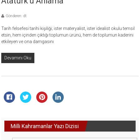
Atatürk’ü Anlama
Gönderen: dt
Tarih felsefesi tarihi kişiliği; ister materyalist, ister idealist okulu temsil
etsin, hem içinden çıktığı toplumun ürünü, hem de toplumun kaderini
etkileyen ve ona damgasını
Devamını Oku
Milli Kahramanlar Yazı Dizisi