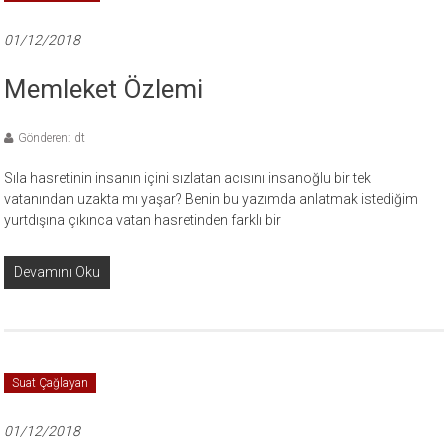
01/12/2018
Memleket Özlemi
Gönderen: dt
Sıla hasretinin insanın içini sızlatan acısını insanoğlu bir tek
vatanından uzakta mı yaşar? Benin bu yazımda anlatmak istediğim
yurtdışına çıkınca vatan hasretinden farklı bir
Devamını Oku
Suat Çağlayan
01/12/2018