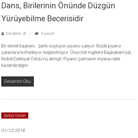
Dans, Birilerinin Önünde Düzgün
Yürüyebilme Becerisidir
Gönderen: dt
0 yorum
Bir devlet başkanı… Şarkı söylüyor, piyano çalıyor. Bizde piyano
çalanlara küfrediliyor, beğenilmiyor. Churchill İngiltere Başbakanı’ydı,
Nobel Edebiyat Ödülü’nü almıştı. Piyano çalmanın insana neler
kazandırdığını
Devamını Oku
Şadiye Ceylan
01/12/2018