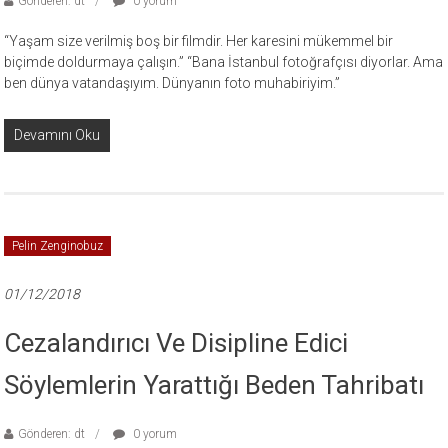
Gönderen: dt
0 yorum
“Yaşam size verilmiş boş bir filmdir. Her karesini mükemmel bir
biçimde doldurmaya çalışın.” “Bana İstanbul fotoğrafçısı diyorlar. Ama
ben dünya vatandaşıyım. Dünyanın foto muhabiriyim.”
Devamını Oku
Pelin Zenginobuz
01/12/2018
Cezalandırıcı Ve Disipline Edici
Söylemlerin Yarattığı Beden Tahribatı
Gönderen: dt
0 yorum