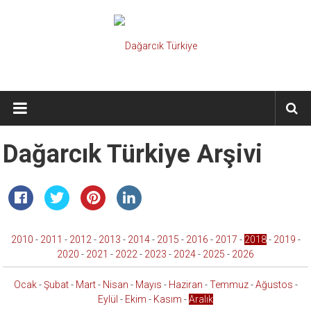
İçeriğe
geç
Dağarcık
Türkiye
Önce
Dağarcık Türkiye Arşivi
Türkiye
Cumhuriyeti…
2010
-
2011
-
2012
-
2013
-
2014
-
2015
-
2016
-
2017
-
2018
-
2019
-
2020
-
2021
-
2022
-
2023
-
2024
-
2025
-
2026
Ocak
-
Şubat
-
Mart
-
Nisan
-
Mayıs
-
Haziran
-
Temmuz
-
Ağustos
-
Eylül
-
Ekim
-
Kasım
-
Aralık