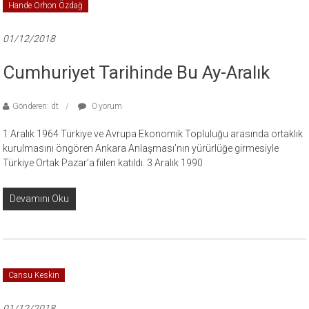
Hande Orhon Özdağ
01/12/2018
Cumhuriyet Tarihinde Bu Ay-Aralık
Gönderen: dt
0 yorum
1 Aralık 1964 Türkiye ve Avrupa Ekonomik Topluluğu arasında ortaklık
kurulmasını öngören Ankara Anlaşması’nın yürürlüğe girmesiyle
Türkiye Ortak Pazar’a fiilen katıldı. 3 Aralık 1990
Devamını Oku
Cansu Keskin
01/12/2018