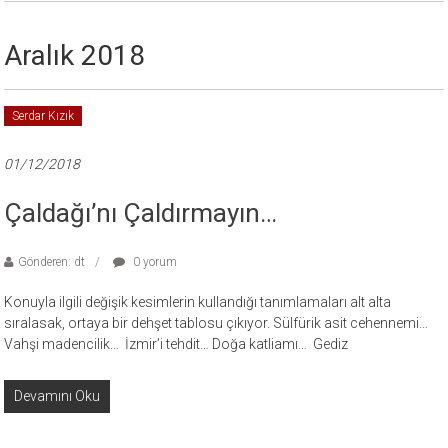
Aralık 2018
Serdar Kızık
01/12/2018
Çaldağı’nı Çaldırmayın…
Gönderen: dt
0 yorum
Konuyla ilgili değişik kesimlerin kullandığı tanımlamaları alt alta
sıralasak, ortaya bir dehşet tablosu çıkıyor. Sülfürik asit cehennemi…
Vahşi madencilik… İzmir’i tehdit… Doğa katliamı… Gediz
Devamını Oku