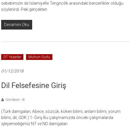
sebebimizin de İslamiyetle Tengricilik arasındaki benzerlikler olduğu
söylenirdi. Peki gerçekten
Devamını Oku
DT Yazarlar
Muhsin Durlu
01/12/2018
Dil Felsefesine Giriş
Gönderen: dt
(Türk damgaları; Abece, sözcük, köken bilimi, anlam bilimi, yorum
bilimi, dil, GDK ) 1- Giriş Bu çalışmamızda önceki çalışmalarda
işleyemediğimiz NT ve ND damgaları