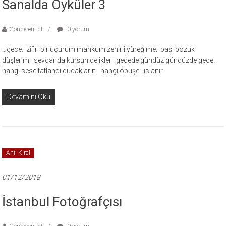
Sanalda Öyküler 3
Gönderen: dt
0 yorum
…gece. zifiri bir uçurum mahkum zehirli yüreğime. başı bozuk
düşlerim. sevdanda kurşun delikleri. gecede gündüz gündüzde gece.
hangi sese tatlandı dudakların. hangi öpüşe. ıslanır
Devamını Oku
Anıl Kıral
01/12/2018
İstanbul Fotoğrafçısı