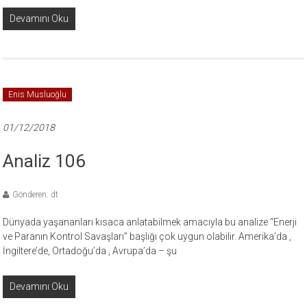
Devamını Oku
Enis Musluoğlu
01/12/2018
Analiz 106
Gönderen: dt
Dünyada yaşananları kısaca anlatabilmek amacıyla bu analize “Enerji
ve Paranın Kontrol Savaşları” başlığı çok uygun olabilir. Amerika’da ,
İngiltere’de, Ortadoğu’da , Avrupa’da – şu
Devamını Oku