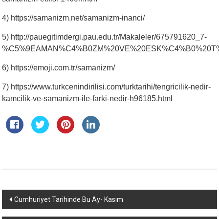
4) https://samanizm.net/samanizm-inanci/
5) http://pauegitimdergi.pau.edu.tr/Makaleler/675791620_7-
%C5%9EAMAN%C4%B0ZM%20VE%20ESK%C4%B0%20T%
6) https://emoji.com.tr/samanizm/
7) https://www.turkcenindirilisi.com/turktarihi/tengricilik-nedir-
kamcilik-ve-samanizm-ile-farki-nedir-h96185.html
Yazı
Cumhuriyet Tarihinde Bu Ay- Kasım
dolaşımı