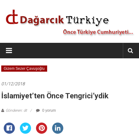
İçeriğe
geç
Dağarcık
Türkiye
Önce
Gizem Sezer Çavuşoğlu
Türkiye
Cumhuriyeti…
01/12/2018
İslamiyet’ten Önce Tengrici’ydik
Gönderen: dt
0 yorum