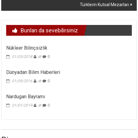
Türklerin Kutsal Mezarları
Bunları da sevebilirsiniz
Nükleer Bilinçsizlik
01/03/2018
dt
0
Dünyadan Bilim Haberleri
01/09/2016
dt
0
Nardugan Bayramı
01/01/2019
dt
0