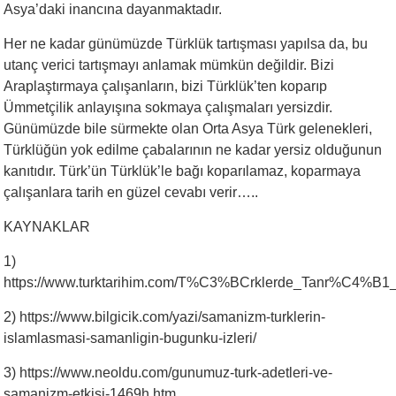
Asya’daki inancına dayanmaktadır.
Her ne kadar günümüzde Türklük tartışması yapılsa da, bu
utanç verici tartışmayı anlamak mümkün değildir. Bizi
Araplaştırmaya çalışanların, bizi Türklük’ten koparıp
Ümmetçilik anlayışına sokmaya çalışmaları yersizdir.
Günümüzde bile sürmekte olan Orta Asya Türk gelenekleri,
Türklüğün yok edilme çabalarının ne kadar yersiz olduğunun
kanıtıdır. Türk’ün Türklük’le bağı koparılamaz, koparmaya
çalışanlara tarih en güzel cevabı verir…..
KAYNAKLAR
1)
https://www.turktarihim.com/T%C3%BCrklerde_Tanr%C
2) https://www.bilgicik.com/yazi/samanizm-turklerin-
islamlasmasi-samanligin-bugunku-izleri/
3) https://www.neoldu.com/gunumuz-turk-adetleri-ve-
samanizm-etkisi-1469h.htm