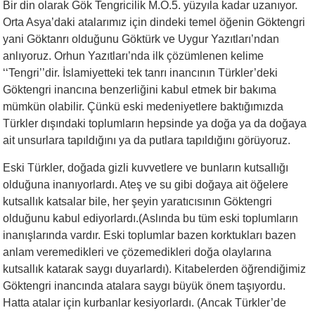
Bir din olarak Gök Tengricilik M.Ö.5. yüzyıla kadar uzanıyor.
Orta Asya’daki atalarımız için dindeki temel öğenin Göktengri
yani Göktanrı olduğunu Göktürk ve Uygur Yazıtları’ndan
anlıyoruz. Orhun Yazıtları’nda ilk çözümlenen kelime
‘‘Tengri’’dir. İslamiyetteki tek tanrı inancının Türkler’deki
Göktengri inancına benzerliğini kabul etmek bir bakıma
mümkün olabilir. Çünkü eski medeniyetlere baktığımızda
Türkler dışındaki toplumların hepsinde ya doğa ya da doğaya
ait unsurlara tapıldığını ya da putlara tapıldığını görüyoruz.
Eski Türkler, doğada gizli kuvvetlere ve bunların kutsallığı
olduğuna inanıyorlardı. Ateş ve su gibi doğaya ait öğelere
kutsallık katsalar bile, her şeyin yaratıcısının Göktengri
olduğunu kabul ediyorlardı.(Aslında bu tüm eski toplumların
inanışlarında vardır. Eski toplumlar bazen korktukları bazen
anlam veremedikleri ve çözemedikleri doğa olaylarına
kutsallık katarak saygı duyarlardı). Kitabelerden öğrendiğimiz
Göktengri inancında atalara saygı büyük önem taşıyordu.
Hatta atalar için kurbanlar kesiyorlardı. (Ancak Türkler’de