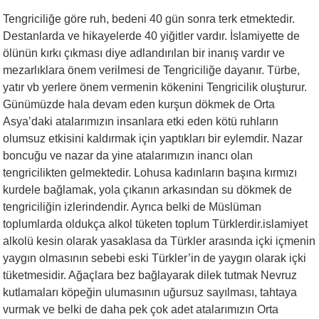
Tengriciliğe göre ruh, bedeni 40 gün sonra terk etmektedir.
Destanlarda ve hikayelerde 40 yiğitler vardır. İslamiyette de
ölünün kırkı çıkması diye adlandırılan bir inanış vardır ve
mezarlıklara önem verilmesi de Tengriciliğe dayanır. Türbe,
yatır vb yerlere önem vermenin kökenini Tengricilik oluşturur.
Günümüzde hala devam eden kurşun dökmek de Orta
Asya’daki atalarımızın insanlara etki eden kötü ruhların
olumsuz etkisini kaldırmak için yaptıkları bir eylemdir. Nazar
boncuğu ve nazar da yine atalarımızın inancı olan
tengricilikten gelmektedir. Lohusa kadınların başına kırmızı
kurdele bağlamak, yola çıkanın arkasından su dökmek de
tengriciliğin izlerindendir. Ayrıca belki de Müslüman
toplumlarda oldukça alkol tüketen toplum Türklerdir.islamiyet
alkolü kesin olarak yasaklasa da Türkler arasında içki içmenin
yaygın olmasının sebebi eski Türkler’in de yaygın olarak içki
tüketmesidir. Ağaçlara bez bağlayarak dilek tutmak Nevruz
kutlamaları köpeğin ulumasının uğursuz sayılması, tahtaya
vurmak ve belki de daha pek çok adet atalarımızın Orta