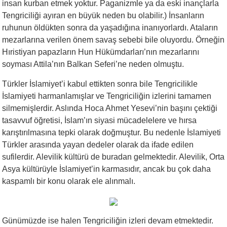
insan kurban etmek yoktur. Paganizmle ya da eski inançlarla
Tengriciliği ayıran en büyük neden bu olabilir.) İnsanların
ruhunun öldükten sonra da yaşadığına inanıyorlardı. Ataların
mezarlarına verilen önem savaş sebebi bile oluyordu. Örneğin
Hıristiyan papazların Hun Hükümdarları’nın mezarlarını
soyması Attila’nın Balkan Seferi’ne neden olmuştu.
Türkler İslamiyet’i kabul ettikten sonra bile Tengricilikle
İslamiyeti harmanlamışlar ve Tengriciliğin izlerini tamamen
silmemişlerdir. Aslında Hoca Ahmet Yesevi’nin başını çektiği
tasavvuf öğretisi, İslam’ın siyasi mücadelelere ve hırsa
karıştırılmasına tepki olarak doğmuştur. Bu nedenle İslamiyeti
Türkler arasında yayan dedeler olarak da ifade edilen
sufilerdir. Alevilik kültürü de buradan gelmektedir. Alevilik, Orta
Asya kültürüyle İslamiyet’in karmasıdır, ancak bu çok daha
kaspamlı bir konu olarak ele alınmalı.
Günümüzde ise halen Tengriciliğin izleri devam etmektedir.