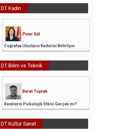
DT Kadın
Pınar Gül
Coğrafya Ulusların Kaderini Belirliyor
DT Bilim ve Teknik
Berat Toprak
Renklerin Psikolojik Etkisi Gerçek mi?
DT Kültür Sanat