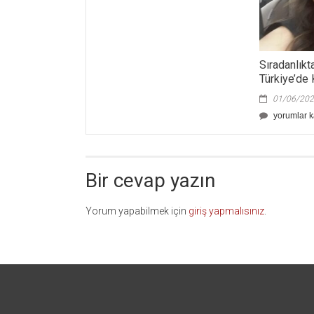
Sıradanlık
Türkiye’de
01/06/20
Sıradanlıkt
yorumlar k
Makbullüğe
Türkiye’de
Kötülüğün
Yolculuğu
Bir cevap yazın
için
Yorum yapabilmek için
giriş yapmalısınız
.