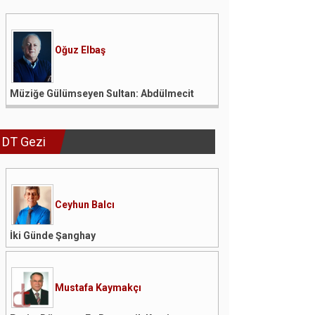
Oğuz Elbaş
Müziğe Gülümseyen Sultan: Abdülmecit
DT Gezi
Ceyhun Balcı
İki Günde Şanghay
Mustafa Kaymakçı