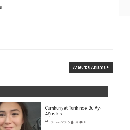
ı.
Atatürk’ü Anlama
Cumhuriyet Tarihinde Bu Ay-
Ağustos
01/08/2016
dt
0