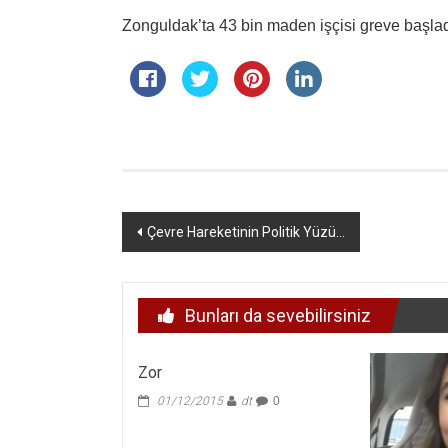
Zonguldak’ta 43 bin maden işçisi greve başlad
Yazı
Çevre Hareketinin Politik Yüzü…
dolaşımı
Bunları da sevebilirsiniz
Zor
01/12/2015
dt
0