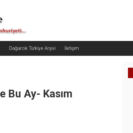
z
Dağarcık Türkiye Arşivi
İletişim
de Bu Ay- Kasım