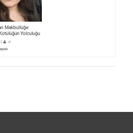
tan Makbullüğe:
 Kötülüğün Yolculuğu
25
dt
an
apalı
: