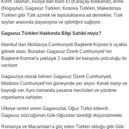
Kırım Tatarları, Rusya’dan Bars El (Karaçay-Balkarlar), Birlik
(Nogaylar), Gagavuz Türkleri, Kosova Türkleri, Makedonya
Türkleri gibi Türk azınlık ve topluluklarına ait dernekler, Türk
soyları arasında dayanışma ve işbirliğini sağlıyor.
Gagavuz Türkleri Hakkında Bilgi Sahibi miyiz?
İstanbul’dan Moldavya Cumhuriyeti Başkenti Kişinev’e uçakla
gitmek olası. Buradan Gagavuz Özerk Cumhuriyeti’nin
Başkenti Komrat’a yaklaşık 2 saatlik bir karayolu yolculuğu ile
varılıyor.
Gagauziya olarak bilinen Gagavuz Özerk Cumhuriyeti,
Moldova Cumhuriyeti’nin güneyinde yer alıyor. Kendi marşı ve
bayrağı var. Aynı zamanda yasama meclisleri ve yürütme
organlarına sahipler.
Ülkeye ismini veren Gagavuzlar, Oğuz Türkü kökenli.
Gagavuz sözcüğünün Gök-Oğuzdan türediği düşünülmekte.
Romanya ve Macaristan’a göç eden Türkler olduğu gibi Gök-