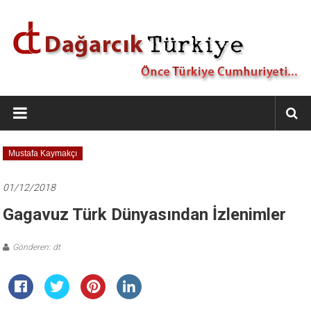
İçeriğe
geç
Dağarcık
Türkiye
Önce
Mustafa Kaymakçı
Türkiye
Cumhuriyeti…
01/12/2018
Gagavuz Türk Dünyasından İzlenimler
Gönderen: dt