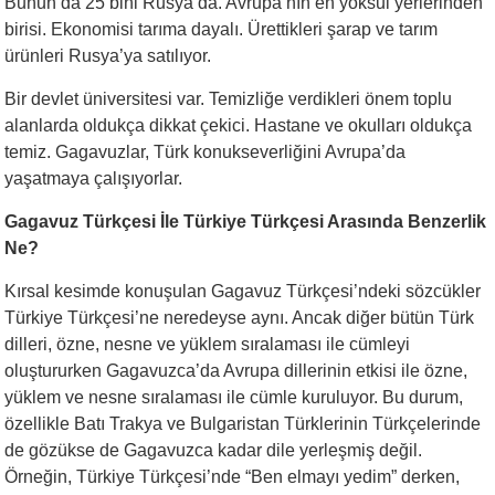
Bunun da 25 bini Rusya’da. Avrupa’nın en yoksul yerlerinden
birisi. Ekonomisi tarıma dayalı. Ürettikleri şarap ve tarım
ürünleri Rusya’ya satılıyor.
Bir devlet üniversitesi var. Temizliğe verdikleri önem toplu
alanlarda oldukça dikkat çekici. Hastane ve okulları oldukça
temiz. Gagavuzlar, Türk konukseverliğini Avrupa’da
yaşatmaya çalışıyorlar.
Gagavuz Türkçesi İle Türkiye Türkçesi Arasında Benzerlik
Ne?
Kırsal kesimde konuşulan Gagavuz Türkçesi’ndeki sözcükler
Türkiye Türkçesi’ne neredeyse aynı. Ancak diğer bütün Türk
dilleri, özne, nesne ve yüklem sıralaması ile cümleyi
oluştururken Gagavuzca’da Avrupa dillerinin etkisi ile özne,
yüklem ve nesne sıralaması ile cümle kuruluyor. Bu durum,
özellikle Batı Trakya ve Bulgaristan Türklerinin Türkçelerinde
de gözükse de Gagavuzca kadar dile yerleşmiş değil.
Örneğin, Türkiye Türkçesi’nde “Ben elmayı yedim” derken,