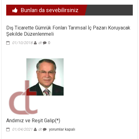
Bunları da sevebilirsiniz
Dış Ticarette Gümrük Fonları Tarımsal İç Pazarı Koruyacak
Şekilde Düzenlenmeli
01/10/2018
dt
0
Andımız ve Reşit Galip(*)
Andımız
01/04/2021
dt
yorumlar kapalı
ve