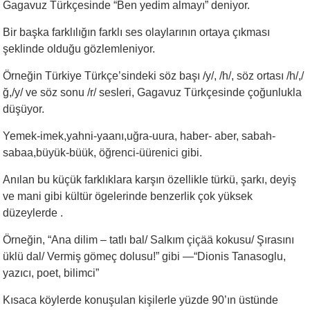
Gagavuz Türkçesinde “Ben yedim almayı” deniyor.
Bir başka farklılığın farklı ses olaylarının ortaya çıkması
şeklinde olduğu gözlemleniyor.
Örneğin Türkiye Türkçe’sindeki söz başı /y/, /h/, söz ortası /h/,/
ğ,/y/ ve söz sonu /r/ sesleri, Gagavuz Türkçesinde çoğunlukla
düşüyor.
Yemek-imek,yahni-yaanı,uğra-uura, haber- aber, sabah-
sabaa,büyük-büük, öğrenci-üürenici gibi.
Anılan bu küçük farklıklara karşın özellikle türkü, şarkı, deyiş
ve mani gibi kültür ögelerinde benzerlik çok yüksek
düzeylerde .
Örneğin, “Ana dilim – tatlı bal/ Salkım çiçää kokusu/ Şırasını
üklü dal/ Vermiş gömeç dolusu!” gibi —“Dionis Tanasoglu,
yazıcı, poet, bilimci”
Kısaca köylerde konuşulan kişilerle yüzde 90’ın üstünde