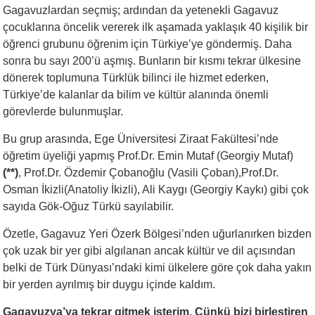
Gagavuzlardan seçmiş; ardından da yetenekli Gagavuz
çocuklarına öncelik vererek ilk aşamada yaklaşık 40 kişilik bir
öğrenci grubunu öğrenim için Türkiye’ye göndermiş. Daha
sonra bu sayı 200’ü aşmış. Bunların bir kısmı tekrar ülkesine
dönerek toplumuna Türklük bilinci ile hizmet ederken,
Türkiye’de kalanlar da bilim ve kültür alanında önemli
görevlerde bulunmuşlar.
Bu grup arasında, Ege Üniversitesi Ziraat Fakültesi’nde
öğretim üyeliği yapmış Prof.Dr. Emin Mutaf (Georgiy Mutaf)
(**)
, Prof.Dr. Özdemir Çobanoğlu (Vasili Çoban),Prof.Dr.
Osman İkizli(Anatoliy İkizli), Ali Kaygı (Georgiy Kaykı) gibi çok
sayıda Gök-Oğuz Türkü sayılabilir.
Özetle, Gagavuz Yeri Özerk Bölgesi’nden uğurlanırken bizden
çok uzak bir yer gibi algılanan ancak kültür ve dil açısından
belki de Türk Dünyası’ndaki kimi ülkelere göre çok daha yakın
bir yerden ayrılmış bir duygu içinde kaldım.
Gagavuzya’ya tekrar gitmek isterim. Çünkü bizi birleştiren