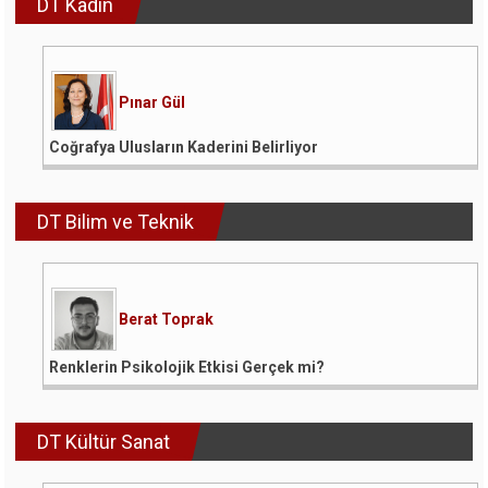
DT Kadın
Pınar Gül
Coğrafya Ulusların Kaderini Belirliyor
DT Bilim ve Teknik
Berat Toprak
Renklerin Psikolojik Etkisi Gerçek mi?
DT Kültür Sanat