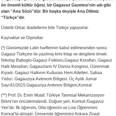
ön önemli kültür öğesi, bir Gagavuz Gazetesi’nin adı gibi
olan “Ana Sözü”dür. Bir başka deyişle Ana Dilimiz
“Türkçe”dir.
Üstelik Onlar, ibadetlerini bile Türkçe yapıyorlar.
Kaynaklar ve Dipnotlar
(*) Günümüzde Latin harflerinin kabul edilmesinden sonra
Gagauz Türkçesi ile yazılmış kimi kitap ve dergilere örnek:
Nikolay Baboglu-Gagauz Folkloru,Gagauz Korafları, Gagauz
Halk Masalları, Gagauzların IV Dünna Kongresi, Üürenmak
Kiyadı. Gagauz Halkının Kulturası Hem Adetleri, Sabaa
Yıldızı. Gagauziya-Avtonom Bölgesi. Üç Aylık Jurnal
Sayı:61/2015.Gagauziya Antonov Bölgesi,Komrat
(**) Prof. Dr. Emin Mutaf, Türkiye Tarımsal Mekanizasyon
Bilimi’nin öncülerindendi. Doğum yeri, Komrat /Gagavuz
Yeri’dir. İlk öğrenim, Orta öğrenim ve Lise Öğrenimini
Komrat’ta almıştır. Üniversite öğrenimini Ankara Ziraat