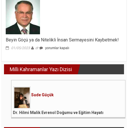
Reşit
Galip(*)
için
Beyin Göçü ya da Nitelikli İnsan Sermayesini Kaybetmek!
Beyin
01/05/2023
dt
yorumlar kapalı
Göçü
ya
da
Milli Kahramanlar Yazı Dizisi
Nitelikli
İnsan
Sermayesini
Kaybetmek!
için
Sude Güçük
Dr. Hilmi Malik Evrenol Doğumu ve Eğitim Hayatı