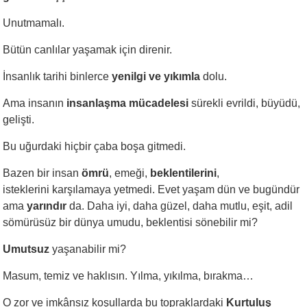
Unutmamalı.
Bütün canlılar yaşamak için direnir.
İnsanlık tarihi binlerce
yenilgi ve yıkımla
dolu.
Ama insanın
insanlaşma mücadelesi
sürekli evrildi, büyüdü,
gelişti.
Bu uğurdaki hiçbir çaba boşa gitmedi.
Bazen bir insan
ömrü
, emeği,
beklentilerini
,
isteklerini karşılamaya yetmedi. Evet yaşam dün ve bugündür
ama
yarındır
da. Daha iyi, daha güzel, daha mutlu, eşit, adil
sömürüsüz bir dünya umudu, beklentisi sönebilir mi?
Umutsuz
yaşanabilir mi?
Masum, temiz ve haklısın. Yılma, yıkılma, bırakma…
O zor ve imkânsız koşullarda bu topraklardaki
Kurtuluş