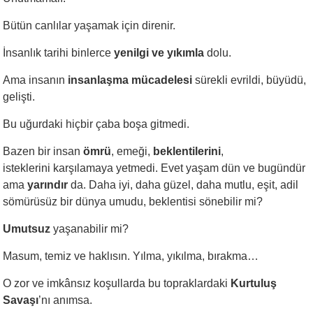
Bütün canlılar yaşamak için direnir.
İnsanlık tarihi binlerce
yenilgi ve yıkımla
dolu.
Ama insanın
insanlaşma mücadelesi
sürekli evrildi, büyüdü,
gelişti.
Bu uğurdaki hiçbir çaba boşa gitmedi.
Bazen bir insan
ömrü
, emeği,
beklentilerini
,
isteklerini karşılamaya yetmedi. Evet yaşam dün ve bugündür
ama
yarındır
da. Daha iyi, daha güzel, daha mutlu, eşit, adil
sömürüsüz bir dünya umudu, beklentisi sönebilir mi?
Umutsuz
yaşanabilir mi?
Masum, temiz ve haklısın. Yılma, yıkılma, bırakma…
O zor ve imkânsız koşullarda bu topraklardaki
Kurtuluş
Savaşı
’nı anımsa.