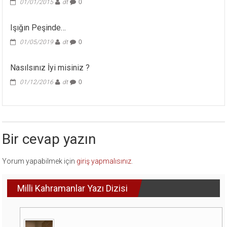
01/01/2015
dt
0
Işığın Peşinde…
01/05/2019
dt
0
Nasılsınız İyi misiniz ?
01/12/2016
dt
0
Bir cevap yazın
Yorum yapabilmek için
giriş yapmalısınız
.
Milli Kahramanlar Yazı Dizisi