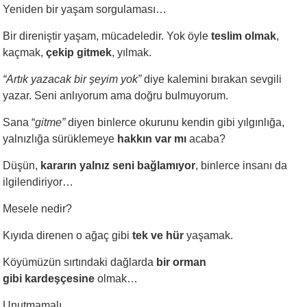
Yeniden bir yaşam sorgulaması…
Bir direniştir yaşam, mücadeledir. Yok öyle
teslim olmak
,
kaçmak,
çekip gitmek
, yılmak.
“Artık yazacak bir şeyim yok”
diye kalemini bırakan sevgili
yazar. Seni anlıyorum ama doğru bulmuyorum.
Sana “
gitme”
diyen binlerce okurunu kendin gibi yılgınlığa,
yalnızlığa sürüklemeye
hakkın var mı
acaba?
Düşün,
kararın yalnız seni bağlamıyor
, binlerce insanı da
ilgilendiriyor…
Mesele nedir?
Kıyıda direnen o ağaç gibi
tek ve hür
yaşamak.
Köyümüzün sırtındaki dağlarda
bir orman
gibi kardeşçesine
olmak…
Unutmamalı.