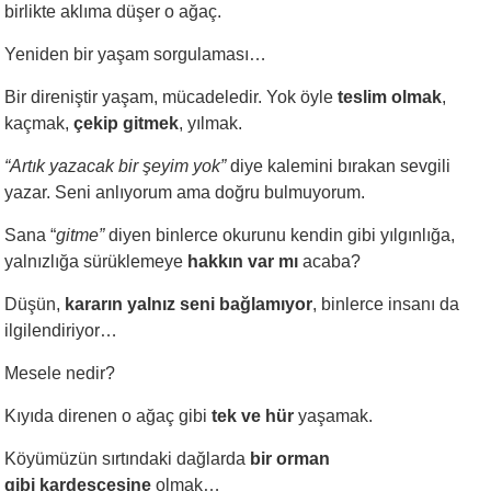
birlikte aklıma düşer o ağaç.
Yeniden bir yaşam sorgulaması…
Bir direniştir yaşam, mücadeledir. Yok öyle
teslim olmak
,
kaçmak,
çekip gitmek
, yılmak.
“Artık yazacak bir şeyim yok”
diye kalemini bırakan sevgili
yazar. Seni anlıyorum ama doğru bulmuyorum.
Sana “
gitme”
diyen binlerce okurunu kendin gibi yılgınlığa,
yalnızlığa sürüklemeye
hakkın var mı
acaba?
Düşün,
kararın yalnız seni bağlamıyor
, binlerce insanı da
ilgilendiriyor…
Mesele nedir?
Kıyıda direnen o ağaç gibi
tek ve hür
yaşamak.
Köyümüzün sırtındaki dağlarda
bir orman
gibi kardeşçesine
olmak…