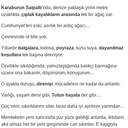
Karaburun Saipaltı
’nda, denize yaklaşık yirmi metre
uzaklıkta,
çıplak kayalıkların arasında
tek bir ağaç var.
Cumhuriyet’ten eski, asırlık bir ardıç ağacı…
Çevresinde ot bile yok.
Yıllardır
dalgalara,
lodosa,
poyraza
, tuzlu suya,
dayanılmaz
koşullara
tek başına direniyor.
Özellikle sıkıldığımda, yalnızlaştığımda balıkçı barınağına
uzanır ona bakarım, düşünürüm, konuşurum…
O ayakta duruşu,
direnişi
, mücadelesi ne kadar da anlamlı.
Varlığı, yaşam dersi gibi.
Tutun hayata
der gibi…
Güç verir, sıkıntılarımı siler, biraz daha iyi ayrılırım yanından…
Memleketin yeni sancılarla yüz yüze geldiği anlarda, iktidarın
akıl almaz her bir yeni girişiminde can sıkıntısı. E kaygıyla