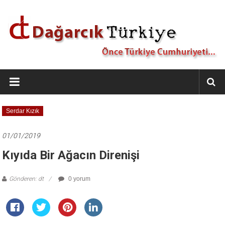
İçeriğe
geç
Dağarcık
Türkiye
Önce
Serdar Kızık
Türkiye
Cumhuriyeti…
01/01/2019
Kıyıda Bir Ağacın Direnişi
Gönderen: dt
0 yorum