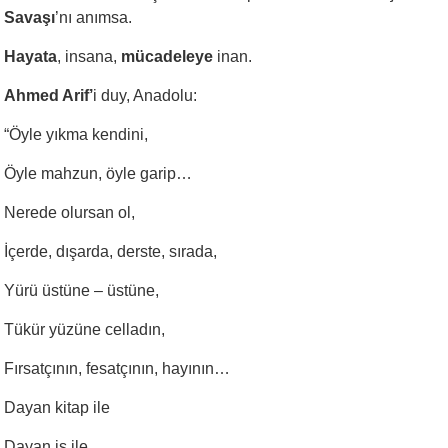
Savaşı
’nı anımsa.
Hayata
, insana,
mücadeleye
inan.
Ahmed Arif’
i duy, Anadolu:
“Öyle yıkma kendini,
Öyle mahzun, öyle garip…
Nerede olursan ol,
İçerde, dışarda, derste, sırada,
Yürü üstüne – üstüne,
Tükür yüzüne celladın,
Fırsatçının, fesatçının, hayının…
Dayan kitap ile
Dayan iş ile.