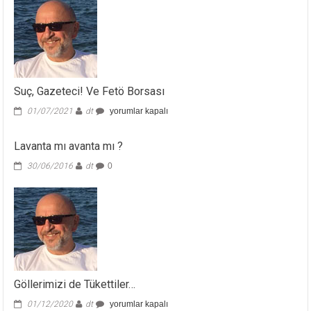
Suç, Gazeteci! Ve Fetö Borsası
Suç,
01/07/2021
dt
yorumlar kapalı
Gazeteci!
Ve
Lavanta mı avanta mı ?
Fetö
Borsası
30/06/2016
dt
0
için
Göllerimizi de Tükettiler…
Göllerimizi
01/12/2020
dt
yorumlar kapalı