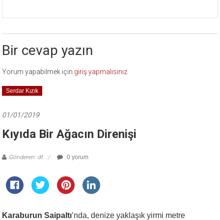
de
Tükettiler…
için
Bir cevap yazın
Yorum yapabilmek için
giriş yapmalısınız
.
Serdar Kızık
01/01/2019
Kıyıda Bir Ağacın Direnişi
Gönderen: dt
0 yorum
Karaburun Saipaltı
’nda, denize yaklaşık yirmi metre