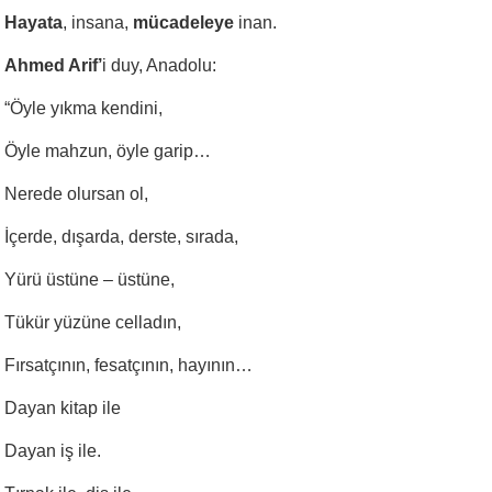
Hayata
, insana,
mücadeleye
inan.
Ahmed Arif’
i duy, Anadolu:
“Öyle yıkma kendini,
Öyle mahzun, öyle garip…
Nerede olursan ol,
İçerde, dışarda, derste, sırada,
Yürü üstüne – üstüne,
Tükür yüzüne celladın,
Fırsatçının, fesatçının, hayının…
Dayan kitap ile
Dayan iş ile.