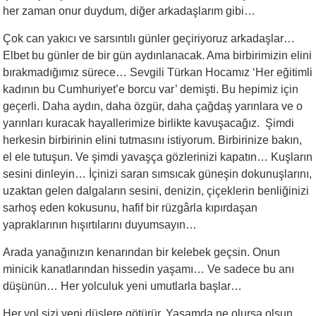
her zaman onur duydum, diğer arkadaşlarım gibi…
Çok can yakıcı ve sarsıntılı günler geçiriyoruz arkadaşlar…
Elbet bu günler de bir gün aydınlanacak. Ama birbirimizin elini
bırakmadığımız sürece… Sevgili Türkan Hocamız ‘Her eğitimli
kadının bu Cumhuriyet’e borcu var’ demişti. Bu hepimiz için
geçerli. Daha aydın, daha özgür, daha çağdaş yarınlara ve o
yarınları kuracak hayallerimize birlikte kavuşacağız. Şimdi
herkesin birbirinin elini tutmasını istiyorum. Birbirinize bakın,
el ele tutuşun. Ve şimdi yavaşça gözlerinizi kapatın… Kuşların
sesini dinleyin… İçinizi saran sımsıcak güneşin dokunuşlarını,
uzaktan gelen dalgaların sesini, denizin, çiçeklerin benliğinizi
sarhoş eden kokusunu, hafif bir rüzgârla kıpırdaşan
yapraklarının hışırtılarını duyumsayın…
Arada yanağınızın kenarından bir kelebek geçsin. Onun
minicik kanatlarından hissedin yaşamı… Ve sadece bu anı
düşünün… Her yolculuk yeni umutlarla başlar…
Her yol sizi yeni düşlere götürür. Yaşamda ne olursa olsun