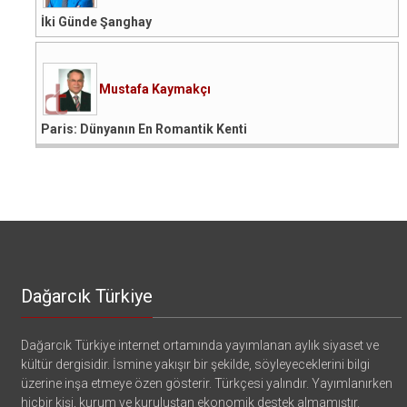
İki Günde Şanghay
Mustafa Kaymakçı
Paris: Dünyanın En Romantik Kenti
Dağarcık Türkiye
Dağarcık Türkiye internet ortamında yayımlanan aylık siyaset ve
kültür dergisidir. İsmine yakışır bir şekilde, söyleyeceklerini bilgi
üzerine inşa etmeye özen gösterir. Türkçesi yalındır. Yayımlanırken
hiçbir kişi, kurum ve kuruluştan ekonomik destek almamıştır.