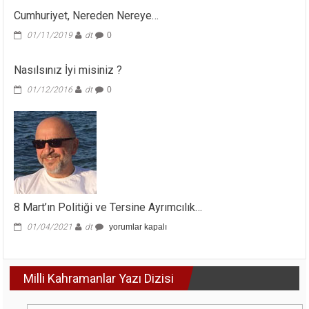
Cumhuriyet, Nereden Nereye…
01/11/2019
dt
0
Nasılsınız İyi misiniz ?
01/12/2016
dt
0
8 Mart’ın Politiği ve Tersine Ayrımcılık…
8
01/04/2021
dt
yorumlar kapalı
Mart’ın
Politiği
ve
Milli Kahramanlar Yazı Dizisi
Tersine
Ayrımcılık…
için