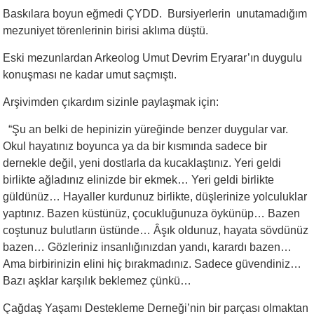
Baskılara boyun eğmedi ÇYDD. Bursiyerlerin unutamadığım
mezuniyet törenlerinin birisi aklıma düştü.
Eski mezunlardan Arkeolog Umut Devrim Eryarar’ın duygulu
konuşması ne kadar umut saçmıştı.
Arşivimden çıkardım sizinle paylaşmak için:
“Şu an belki de hepinizin yüreğinde benzer duygular var.
Okul hayatınız boyunca ya da bir kısmında sadece bir
dernekle değil, yeni dostlarla da kucaklaştınız. Yeri geldi
birlikte ağladınız elinizde bir ekmek… Yeri geldi birlikte
güldünüz… Hayaller kurdunuz birlikte, düşlerinize yolculuklar
yaptınız. Bazen küstünüz, çocukluğunuza öykünüp… Bazen
coştunuz bulutların üstünde… Âşık oldunuz, hayata sövdünüz
bazen… Gözleriniz insanlığınızdan yandı, karardı bazen…
Ama birbirinizin elini hiç bırakmadınız. Sadece güvendiniz…
Bazı aşklar karşılık beklemez çünkü…
Çağdaş Yaşamı Destekleme Derneği’nin bir parçası olmaktan