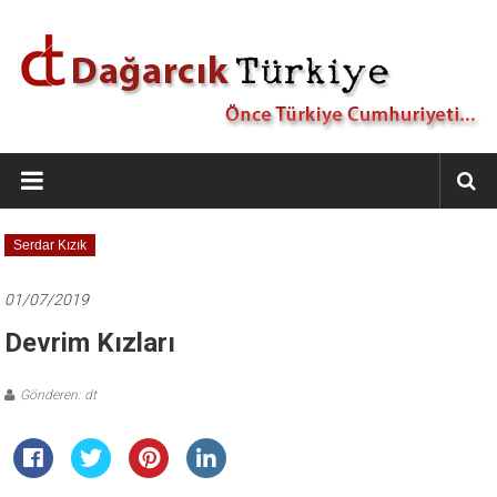
İçeriğe
geç
Dağarcık
Türkiye
Önce
Serdar Kızık
Türkiye
Cumhuriyeti…
01/07/2019
Devrim Kızları
Gönderen: dt