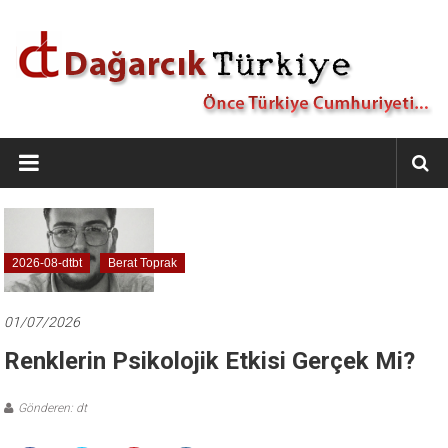
İçeriğe
geç
Dağarcık
Türkiye
Önce
Türkiye
Cumhuriyeti…
2026-08-dtbt
Berat Toprak
01/07/2026
Renklerin Psikolojik Etkisi Gerçek Mi?
Gönderen: dt