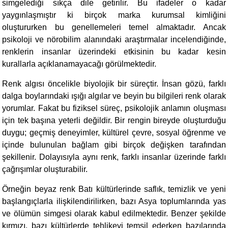
simgelediği sıkça dile getirilir. Bu ifadeler o kadar
yaygınlaşmıştır ki birçok marka kurumsal kimliğini
oluştururken bu genellemeleri temel almaktadır. Ancak
psikoloji ve nörobilim alanındaki araştırmalar incelendiğinde,
renklerin insanlar üzerindeki etkisinin bu kadar kesin
kurallarla açıklanamayacağı görülmektedir.
Renk algısı öncelikle biyolojik bir süreçtir. İnsan gözü, farklı
dalga boylarındaki ışığı algılar ve beyin bu bilgileri renk olarak
yorumlar. Fakat bu fiziksel süreç, psikolojik anlamın oluşması
için tek başına yeterli değildir. Bir rengin bireyde oluşturduğu
duygu; geçmiş deneyimler, kültürel çevre, sosyal öğrenme ve
içinde bulunulan bağlam gibi birçok değişken tarafından
şekillenir. Dolayısıyla aynı renk, farklı insanlar üzerinde farklı
çağrışımlar oluşturabilir.
Örneğin beyaz renk Batı kültürlerinde saflık, temizlik ve yeni
başlangıçlarla ilişkilendirilirken, bazı Asya toplumlarında yas
ve ölümün simgesi olarak kabul edilmektedir. Benzer şekilde
kırmızı, bazı kültürlerde tehlikeyi temsil ederken bazılarında