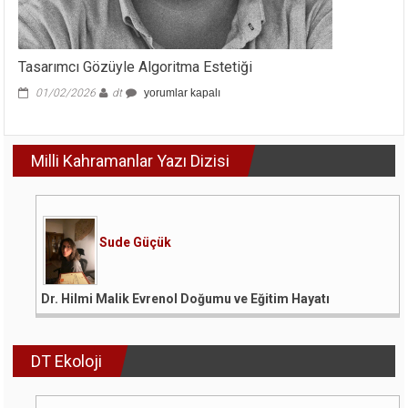
Tasarımcı Gözüyle Algoritma Estetiği
Tasarımcı
01/02/2026
dt
yorumlar kapalı
Gözüyle
Algoritma
Estetiği
Milli Kahramanlar Yazı Dizisi
için
Sude Güçük
Dr. Hilmi Malik Evrenol Doğumu ve Eğitim Hayatı
DT Ekoloji