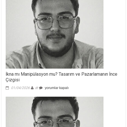
İkna mı Manipülasyon mu? Tasarım ve Pazarlamanın İnce
Çizgisi
İkna
01/04/2026
dt
yorumlar kapalı
mı
Manipülasyon
mu?
Tasarım
ve
Pazarlamanın
İnce