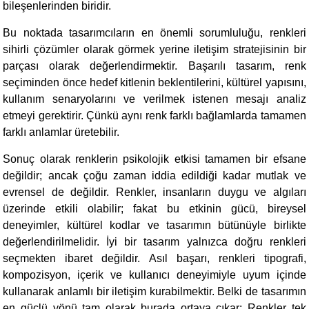
bileşenlerinden biridir.
Bu noktada tasarımcıların en önemli sorumluluğu, renkleri
sihirli çözümler olarak görmek yerine iletişim stratejisinin bir
parçası olarak değerlendirmektir. Başarılı tasarım, renk
seçiminden önce hedef kitlenin beklentilerini, kültürel yapısını,
kullanım senaryolarını ve verilmek istenen mesajı analiz
etmeyi gerektirir. Çünkü aynı renk farklı bağlamlarda tamamen
farklı anlamlar üretebilir.
Sonuç olarak renklerin psikolojik etkisi tamamen bir efsane
değildir; ancak çoğu zaman iddia edildiği kadar mutlak ve
evrensel de değildir. Renkler, insanların duygu ve algıları
üzerinde etkili olabilir; fakat bu etkinin gücü, bireysel
deneyimler, kültürel kodlar ve tasarımın bütünüyle birlikte
değerlendirilmelidir. İyi bir tasarım yalnızca doğru renkleri
seçmekten ibaret değildir. Asıl başarı, renkleri tipografi,
kompozisyon, içerik ve kullanıcı deneyimiyle uyum içinde
kullanarak anlamlı bir iletişim kurabilmektir. Belki de tasarımın
en güçlü yönü tam olarak burada ortaya çıkar: Renkler tek