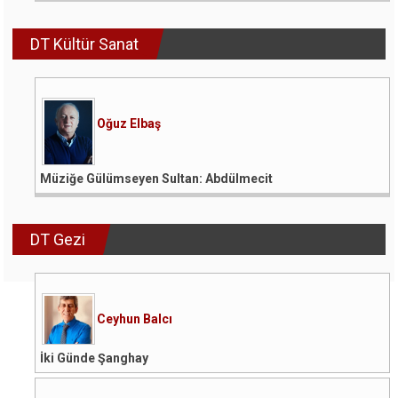
DT Kültür Sanat
Oğuz Elbaş
Müziğe Gülümseyen Sultan: Abdülmecit
DT Gezi
Ceyhun Balcı
İki Günde Şanghay