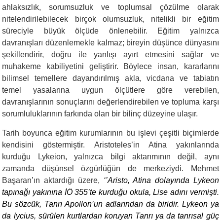
ahlaksızlık, sorumsuzluk ve toplumsal çözülme olarak
nitelendirilebilecek birçok olumsuzluk, nitelikli bir eğitim
süreciyle büyük ölçüde önlenebilir. Eğitim yalnızca
davranışları düzenlemekle kalmaz; bireyin düşünce dünyasını
şekillendirir, doğru ile yanlışı ayırt etmesini sağlar ve
muhakeme kabiliyetini geliştirir. Böylece insan, kararlarını
bilimsel temellere dayandırılmış akla, vicdana ve tabiatın
temel yasalarına uygun ölçütlere göre verebilen,
davranışlarının sonuçlarını değerlendirebilen ve topluma karşı
sorumluluklarının farkında olan bir bilinç düzeyine ulaşır.
Tarih boyunca eğitim kurumlarının bu işlevi çeşitli biçimlerde
kendisini göstermiştir. Aristoteles’in Atina yakınlarında
kurduğu Lykeion, yalnızca bilgi aktarımının değil, aynı
zamanda düşünsel özgürlüğün de merkeziydi. Mehmet
Başaran’ın aktardığı üzere,
‘’Aristo, Atina dolayında Lykeon
tapınağı yakınına İÖ 355’te kurduğu okula, Lise adını vermişti.
Bu sözcük, Tanrı Apollon’un adlarından da biridir. Lykeon ya
da lycius, sürülen kurtlardan koruyan Tanrı ya da tanrısal güç