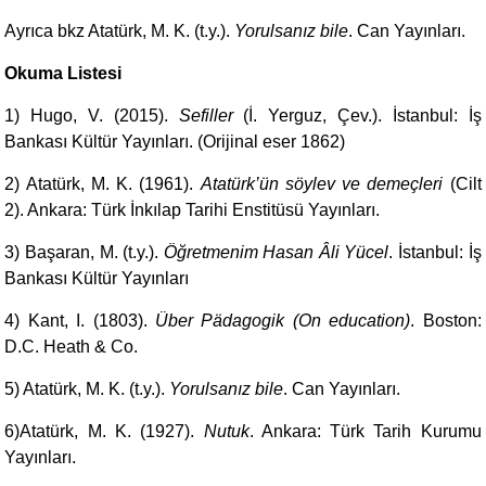
Ayrıca bkz
Atatürk, M. K. (t.y.).
Yorulsanız bile
. Can Yayınları.
Okuma Listesi
1) Hugo, V. (2015).
Sefiller
(İ. Yerguz, Çev.). İstanbul: İş
Bankası Kültür Yayınları. (Orijinal eser 1862)
2) Atatürk, M. K. (1961).
Atatürk’ün söylev ve demeçleri
(Cilt
2). Ankara: Türk İnkılap Tarihi Enstitüsü Yayınları.
3) Başaran, M. (t.y.).
Öğretmenim Hasan Âli Yücel
. İstanbul: İş
Bankası Kültür Yayınları
4) Kant, I. (1803).
Über Pädagogik (On education)
. Boston:
D.C. Heath & Co.
5) Atatürk, M. K. (t.y.).
Yorulsanız bile
. Can Yayınları.
6)Atatürk, M. K. (1927).
Nutuk
. Ankara: Türk Tarih Kurumu
Yayınları.