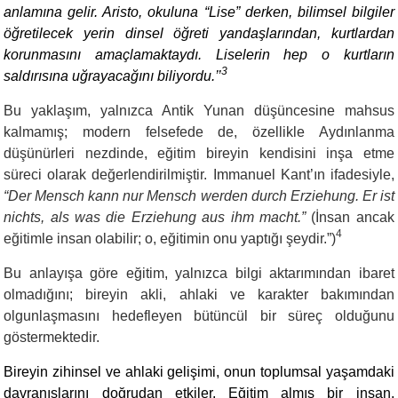
anlamına gelir. Aristo, okuluna “Lise” derken, bilimsel bilgiler
öğretilecek yerin dinsel öğreti yandaşlarından, kurtlardan
korunmasını amaçlamaktaydı. Liselerin hep o kurtların
3
saldırısına uğrayacağını biliyordu.’’
Bu yaklaşım, yalnızca Antik Yunan düşüncesine mahsus
kalmamış; modern felsefede de, özellikle Aydınlanma
düşünürleri nezdinde, eğitim bireyin kendisini inşa etme
süreci olarak değerlendirilmiştir. Immanuel Kant’ın ifadesiyle,
“Der Mensch kann nur Mensch werden durch Erziehung. Er ist
nichts, als was die Erziehung aus ihm macht.”
(İnsan ancak
4
eğitimle insan olabilir; o, eğitimin onu yaptığı şeydir.”)
Bu anlayışa göre eğitim, yalnızca bilgi aktarımından ibaret
olmadığını; bireyin akli, ahlaki ve karakter bakımından
olgunlaşmasını hedefleyen bütüncül bir süreç olduğunu
göstermektedir.
Bireyin zihinsel ve ahlaki gelişimi, onun toplumsal yaşamdaki
davranışlarını doğrudan etkiler. Eğitim almış bir insan,