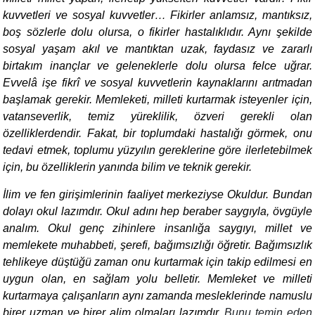
kuvvetleri ve sosyal kuvvetler
…
Fikirler anlamsız, mantıksız,
boş sözlerle dolu olursa, o fikirler hastalıklıdır. Aynı şekilde
sosyal yaşam akıl ve mantıktan uzak, faydasız ve zararlı
birtakım inançlar ve geleneklerle dolu olursa felce uğrar.
Evvelâ işe fikrî ve sosyal kuvvetlerin kaynaklarını arıtmadan
başlamak gerekir. Memleketi, milleti kurtarmak isteyenler için,
vatanseverlik, temiz yüreklilik, özveri gerekli olan
özelliklerdendir. Fakat, bir toplumdaki hastalığı görmek, onu
tedavi etmek, toplumu yüzyılın gereklerine göre ilerletebilmek
için, bu özelliklerin yanında bilim ve teknik gerekir.
İlim ve fen girişimlerinin faaliyet merkeziyse Okuldur. Bundan
dolayı okul lazımdır. Okul adını hep beraber saygıyla, övgüyle
analım. Okul genç zihinlere insanlığa saygıyı, millet ve
memlekete muhabbeti, şerefi, bağımsızlığı öğretir. Bağımsızlık
tehlikeye düştüğü zaman onu kurtarmak için takip edilmesi en
uygun olan, en sağlam yolu belletir. Memleket ve milleti
kurtarmaya çalışanların aynı zamanda mesleklerinde namuslu
birer uzman ve birer alim olmaları lazımdır.
Bunu temin eden