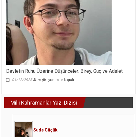
Devletin Ruhu Üzerine Düşünceler: Birey, Güç ve Adalet
Devletin
01/12/2025
dt
yorumlar kapalı
Ruhu
Üzerine
Düşünceler:
Milli Kahramanlar Yazı Dizisi
Birey,
Güç
ve
Adalet
için
Sude Güçük