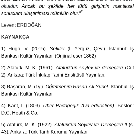
okuldur
. Ancak bu şekilde her türlü girişimin mantıksal
5
sonuçlara ulaştırılması mümkün olur
.”
Levent ERDOĞAN
KAYNAKÇA
1) Hugo, V. (2015).
Sefiller
(İ. Yerguz, Çev.). İstanbul: İş
Bankası Kültür Yayınları. (Orijinal eser 1862)
2) Atatürk, M. K. (1961).
Atatürk’ün söylev ve demeçleri
(Cilt
2). Ankara: Türk İnkılap Tarihi Enstitüsü Yayınları.
3) Başaran, M. (t.y.).
Öğretmenim Hasan Âli Yücel
. İstanbul: İş
Bankası Kültür Yayınları
4) Kant, I. (1803).
Über Pädagogik (On education)
. Boston:
D.C. Heath & Co.
5)
Atatürk, M. K. (1922).
Atatürk’ün Söylev ve Demeçleri II
(s.
43). Ankara: Türk Tarih Kurumu Yayınları.