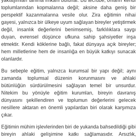
yaklaşımları tanıma imkânı bulurlar. Bu tecrübe, onların kendi
toplumlarından kopmalarına değil; aksine daha geniş bir
perspektif kazanmalarına vesile olur. Zira eğitimin nihai
gayesi, yalnızca bir ülkeye uyum sağlayan bireyler yetiştirmek
değil, insanlık değerlerini benimsemiş, farklılıklara saygı
duyan, evrensel düşünce ufkuna sahip şahsiyetler inşa
etmektir. Kendi köklerine bağlı, fakat dünyaya açık bireyler;
hem milletlerine hem de insanlığa en büyük katkıyı sunacak
olanlardır.
Bu sebeple eğitim, yalnızca kurumsal bir yapı değil; aynı
zamanda toplumsal düzenin korunmasını ve ahlaki
bütünlüğün sürdürülmesini sağlayan temel bir unsurdur.
Nitekim bu yönüyle eğitim kurumları, bireyin davranış
dünyasını şekillendiren ve toplumun değerlerini gelecek
nesillere aktaran en önemli yapılardan biri olarak karşımıza
çıkar.
Eğitimin mühim işlevlerinden biri de yukarıda bahsedildiği gibi
bireyin ahlaki gelişimine katkı sağlamasıdır. Arsızlık,