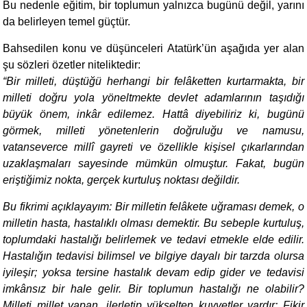
Bu nedenle eğitim, bir toplumun yalnızca bugünü değil, yarını
da belirleyen temel güçtür.
Bahsedilen konu ve düşünceleri Atatürk’ün aşağıda yer alan
şu sözleri özetler niteliktedir:
“
Bir milleti, düştüğü herhangi bir felâketten kurtarmakta, bir
milleti doğru yola yöneltmekte devlet adamlarının taşıdığı
büyük önem, inkâr edilemez. Hattâ diyebiliriz ki, bugünü
görmek, milleti yönetenlerin doğruluğu ve namusu,
vatanseverce millî gayreti ve özellikle kişisel çıkarlarından
uzaklaşmaları sayesinde mümkün olmuştur. Fakat, bugün
eriştiğimiz nokta, gerçek kurtuluş noktası değildir.
Bu fikrimi açıklayayım: Bir milletin felâkete uğraması demek, o
milletin hasta, hastalıklı olması demektir. Bu sebeple kurtuluş,
toplumdaki hastalığı belirlemek ve tedavi etmekle elde edilir.
Hastalığın tedavisi bilimsel ve bilgiye dayalı bir tarzda olursa
iyileşir; yoksa tersine hastalık devam edip gider ve tedavisi
imkânsız bir hale gelir. Bir toplumun hastalığı ne olabilir?
Milleti millet yapan, ilerletip yükselten kuvvetler vardır: Fikir