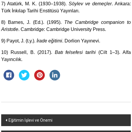
7) Atatürk, M. K. (1930–1938).
Söylev ve demeçler
. Ankara:
Türk İnkılap Tarihi Enstitüsü Yayınları.
8) Barnes, J. (Ed.). (1995).
The Cambridge companion to
Aristotle
. Cambridge: Cambridge University Press.
9) Payot, J. (t.y.).
İrade eğitimi
. Dorlion Yayınevi.
10) Russell, B. (2017).
Batı felsefesi tarihi
(Cilt 1–3). Alfa
Yayıncılık.
Yazı
Eğitimin İşlevi ve Önemi
dolaşımı