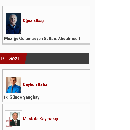
Oğuz Elbaş
Müziğe Gülümseyen Sultan: Abdülmecit
DT Gezi
Ceyhun Balcı
İki Günde Şanghay
Mustafa Kaymakçı