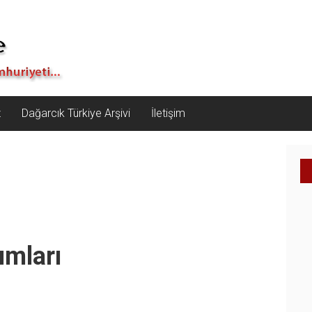
z
Dağarcık Türkiye Arşivi
İletişim
ımları