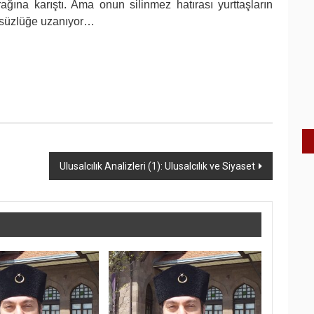
ğına karıştı. Ama onun silinmez hatırası yurttaşların
lümsüzlüğe uzanıyor…
Ulusalcılık Analizleri (1): Ulusalcılık ve Siyaset