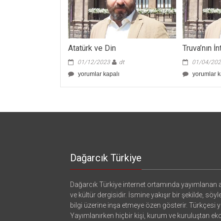
Atatürk ve Din
Truva’nın İ
01/12/2023
dt
01/04/20
Atatürk
Truva’nın
yorumlar kapalı
yorumlar k
ve
İntikamı
Din
için
için
Dağarcık Türkiye
Dağarcık Türkiye internet ortamında yayımlanan a
ve kültür dergisidir. İsmine yakışır bir şekilde, söyl
bilgi üzerine inşa etmeye özen gösterir. Türkçesi ya
Yayımlanırken hiçbir kişi, kurum ve kuruluştan e