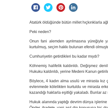
Atatürk öldüğünde bütün millet hıçkırıklarla ağ
Peki neden?
Onun fani alemden ayrılmasına yüreğiyle y
kurtulmuş, seçim hakkı bulunan efendi olmuştu. 
Cumhuriyetin getirdikleri bu kadar mıydı?
Köhnemiş halifelik kaldırıldı. Değişmez deni
Hukuku kaldırıldı, yerine Medeni Kanun getirild
Böylece
,
4 kadın alma usulü ve mirasta kız ç
evlenmede kölelikten kurtuldu ve mirasta erke
kazandığı haklarla eşitliği yakaladı. Bunlar az
Hukuk alanında yaptığı devrim dünya işlerine 
Önder, ibadete, yani asıl din konusuna hiç do