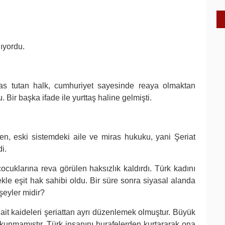
lıyordu.
as tutan halk, cumhuriyet sayesinde reaya olmaktan
Bir başka ifade ile yurttaş haline gelmişti.
len, eski sistemdeki aile ve miras hukuku, yani Şeriat
i.
ocuklarına reva görülen haksızlık kaldırdı. Türk kadını
kle eşit hak sahibi oldu. Bir süre sonra siyasal alanda
 şeyler midir?
ait kaideleri şeriattan ayrı düzenlemek olmuştur. Büyük
kunmamıştır. Türk insanını hurafelerden kurtararak ona