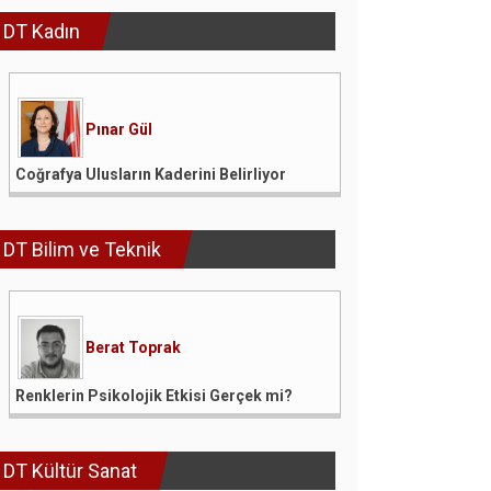
DT Kadın
Pınar Gül
Coğrafya Ulusların Kaderini Belirliyor
DT Bilim ve Teknik
Berat Toprak
Renklerin Psikolojik Etkisi Gerçek mi?
DT Kültür Sanat