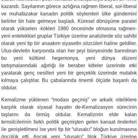
kazandı. Sayılarının görece azlığına rağmen liberal, sol-liberal
ve muhafazakar kanadın politik söylemleri ülke gündemini
belirler bir hale gelmeye başladı. Küresel dönüşüme paralel
olarak yükselen -kökleri 1980 öncesinde olmasına rağmen-
yeni entelektüel gruplar Türkiye üzerine analizlerde söz sahibi
olarak yeni tip bir anaakım siyasetin sözcüleri haline geldiler.
Ulus-devletin karşısında olan her şeyi bünyesinde barındıran
bu yeni kültürel hegemonya, yeni dünya düzeni
tartışmalarındaki ağırlığı ile beraber kitleler üzerinde etki
yaratarak genç nesilleri yeni bir gerçeklik üzerinde mutabık
kılmaya çalıştılar. Bu çabalarında önemli ölçüde başarılı da
oldular.
Kemalizme yüklenen “modası geçmiş” ve arkaik niteliklere
karşılık olarak siyasal hayatın de-Kemalizasyon sürecinin
taşlarını da örmüş oldular. Kemalizmin elde kalan
temsilcilerinin farklı politik geçmişten gelen kanaat önderleri
ile genişletilmesi ise yeni tip bir “ulusalcı” bloğun kurulmasına
öncülük etti. Ancak yeni “ulusalcı” blok Türkiye üzerine