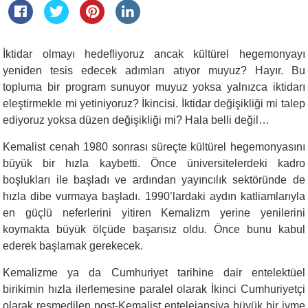
İktidar olmayı hedefliyoruz ancak kültürel hegemonyayı
yeniden tesis edecek adımları atıyor muyuz? Hayır. Bu
topluma bir program sunuyor muyuz yoksa yalnızca iktidarı
eleştirmekle mi yetiniyoruz? İkincisi. İktidar değişikliği mi talep
ediyoruz yoksa düzen değişikliği mi? Hala belli değil…
Kemalist cenah 1980 sonrası süreçte kültürel hegemonyasını
büyük bir hızla kaybetti. Önce üniversitelerdeki kadro
boşlukları ile başladı ve ardından yayıncılık sektöründe de
hızla dibe vurmaya başladı. 1990’lardaki aydın katliamlarıyla
en güçlü neferlerini yitiren Kemalizm yerine yenilerini
koymakta büyük ölçüde başarısız oldu. Önce bunu kabul
ederek başlamak gerekecek.
Kemalizme ya da Cumhuriyet tarihine dair entelektüel
birikimin hızla ilerlemesine paralel olarak İkinci Cumhuriyetçi
olarak resmedilen post-Kemalist entelejansiya büyük bir ivme