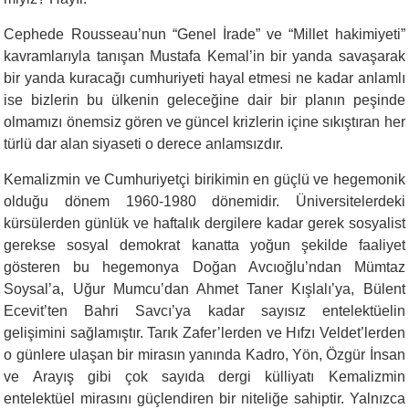
Cephede Rousseau’nun “Genel İrade” ve “Millet hakimiyeti”
kavramlarıyla tanışan Mustafa Kemal’in bir yanda savaşarak
bir yanda kuracağı cumhuriyeti hayal etmesi ne kadar anlamlı
ise bizlerin bu ülkenin geleceğine dair bir planın peşinde
olmamızı önemsiz gören ve güncel krizlerin içine sıkıştıran her
türlü dar alan siyaseti o derece anlamsızdır.
Kemalizmin ve Cumhuriyetçi birikimin en güçlü ve hegemonik
olduğu dönem 1960-1980 dönemidir. Üniversitelerdeki
kürsülerden günlük ve haftalık dergilere kadar gerek sosyalist
gerekse sosyal demokrat kanatta yoğun şekilde faaliyet
gösteren bu hegemonya Doğan Avcıoğlu’ndan Mümtaz
Soysal’a, Uğur Mumcu’dan Ahmet Taner Kışlalı’ya, Bülent
Ecevit’ten Bahri Savcı’ya kadar sayısız entelektüelin
gelişimini sağlamıştır. Tarık Zafer’lerden ve Hıfzı Veldet’lerden
o günlere ulaşan bir mirasın yanında Kadro, Yön, Özgür İnsan
ve Arayış gibi çok sayıda dergi külliyatı Kemalizmin
entelektüel mirasını güçlendiren bir niteliğe sahiptir. Yalnızca