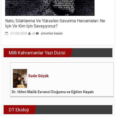
Nato, Silahlanma Ve Yükselen Savunma Harcamaları: Ne
İçin Ve Kim İçin Savaşıyoruz?
Nato,
01/08/2026
dt
yorumlar kapalı
Silahlanma
Ve
Yükselen
Milli Kahramanlar Yazı Dizisi
Savunma
Harcamaları:
Ne
İçin
Ve
Kim
Sude Güçük
İçin
Savaşıyoruz?
için
Dr. Hilmi Malik Evrenol Doğumu ve Eğitim Hayatı
DT Ekoloji