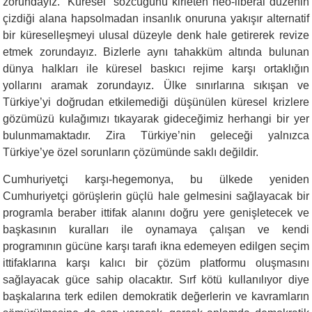
zorundayız. “Küresel” sözcüğünü kirleten neo-liberal düzenin
çizdiği alana hapsolmadan insanlık onuruna yakışır alternatif
bir küreselleşmeyi ulusal düzeyle denk hale getirerek revize
etmek zorundayız. Bizlerle aynı tahakküm altında bulunan
dünya halkları ile küresel baskıcı rejime karşı ortaklığın
yollarını aramak zorundayız. Ülke sınırlarına sıkışan ve
Türkiye’yi doğrudan etkilemediği düşünülen küresel krizlere
gözümüzü kulağımızı tıkayarak gideceğimiz herhangi bir yer
bulunmamaktadır. Zira Türkiye’nin geleceği yalnızca
Türkiye’ye özel sorunların çözümünde saklı değildir.
Cumhuriyetçi karşı-hegemonya, bu ülkede yeniden
Cumhuriyetçi görüşlerin güçlü hale gelmesini sağlayacak bir
programla beraber ittifak alanını doğru yere genişletecek ve
başkasının kuralları ile oynamaya çalışan ve kendi
programının gücüne karşı tarafı ikna edemeyen edilgen seçim
ittifaklarına karşı kalıcı bir çözüm platformu oluşmasını
sağlayacak güce sahip olacaktır. Sırf kötü kullanılıyor diye
başkalarına terk edilen demokratik değerlerin ve kavramların