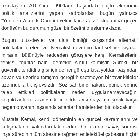
uzaklaşıldı. ADD’nin 1990’ların başındaki güçlü ekonomi-
politik analizlerini yapan kadrolardan bugün yalnızca
“Yeniden Atatürk Cumhuriyetini kuracağız!” sloganına geçen
dönüşüm bu durumun güzel bir özetini oluşturmaktadır.
Bugün ulus-devlet ve ulus kimliği karşısında alternatif
politikalar üreten ve Kemalist devrimin tarihsel ve siyasal
mirasını bütünüyle reddeden görüşlere karşı Kemalistlerin
tepkisi “bunlar hain” demekle sınırlı kalmıştır. Sürekli bir
güvenlik tehdidi algısı içinde her görüşü kısa yoldan başından
savan ve üzerine tartışma gereği hissetmeyen bir tavır kitleler
üzerinde artık işlevsizdir. Söz sahibine hakaret etmek yerine
talep ettikleri politikaların neden uygulanamayacağını
soğukkanlı ve akademik bir dilde anlatmaya çalışmak karşı-
hegemonyanın inşasında anahtar hamlelerden biri olacaktır.
Mustafa Kemal, kendi döneminin en güncel kavramlarını ve
tartışmalarını yakından takip eden, bir ülkenin savaş sonrası
inşa sürecinin tüm stresine rağmen entelektüel çabasını hiçbir