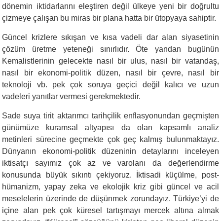
dönemin iktidarlarını eleştiren değil ülkeye yeni bir doğrultu
çizmeye çalışan bu miras bir plana hatta bir ütopyaya sahiptir.
Güncel krizlere sıkışan ve kısa vadeli dar alan siyasetinin
çözüm üretme yeteneği sınırlıdır. Öte yandan bugünün
Kemalistlerinin gelecekte nasıl bir ulus, nasıl bir vatandaş,
nasıl bir ekonomi-politik düzen, nasıl bir çevre, nasıl bir
teknoloji vb. pek çok soruya geçici değil kalıcı ve uzun
vadeleri yanıtlar vermesi gerekmektedir.
Sade suya tirit aktarımcı tarihçilik enflasyonundan geçmişten
günümüze kuramsal altyapısı da olan kapsamlı analiz
metinleri sürecine geçmekte çok geç kalmış bulunmaktayız.
Dünyanın ekonomi-politik düzeninin detaylarını inceleyen
iktisatçı sayımız çok az ve varolanı da değerlendirme
konusunda büyük sıkıntı çekiyoruz. İktisadi küçülme, post-
hümanizm, yapay zeka ve ekolojik kriz gibi güncel ve acil
meselelerin üzerinde de düşünmek zorundayız. Türkiye’yi de
içine alan pek çok küresel tartışmayı mercek altına almak