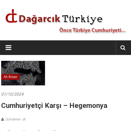
İçeriğe
geç
Dağarcık
Türkiye
Önce
Türkiye
Cumhuriyeti…
Ali İhsan
01/10/2024
Cumhuriyetçi Karşı – Hegemonya
Gönderen: dt