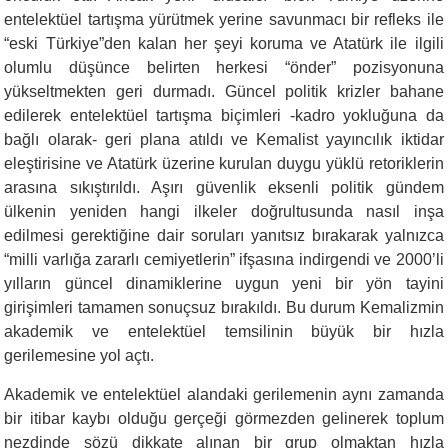
entelektüel tartışma yürütmek yerine savunmacı bir refleks ile
“eski Türkiye”den kalan her şeyi koruma ve Atatürk ile ilgili
olumlu düşünce belirten herkesi “önder” pozisyonuna
yükseltmekten geri durmadı. Güncel politik krizler bahane
edilerek entelektüel tartışma biçimleri -kadro yokluğuna da
bağlı olarak- geri plana atıldı ve Kemalist yayıncılık iktidar
eleştirisine ve Atatürk üzerine kurulan duygu yüklü retoriklerin
arasına sıkıştırıldı. Aşırı güvenlik eksenli politik gündem
ülkenin yeniden hangi ilkeler doğrultusunda nasıl inşa
edilmesi gerektiğine dair soruları yanıtsız bırakarak yalnızca
“milli varlığa zararlı cemiyetlerin” ifşasına indirgendi ve 2000’li
yılların güncel dinamiklerine uygun yeni bir yön tayini
girişimleri tamamen sonuçsuz bırakıldı. Bu durum Kemalizmin
akademik ve entelektüel temsilinin büyük bir hızla
gerilemesine yol açtı.
Akademik ve entelektüel alandaki gerilemenin aynı zamanda
bir itibar kaybı olduğu gerçeği görmezden gelinerek toplum
nezdinde sözü dikkate alınan bir grup olmaktan hızla