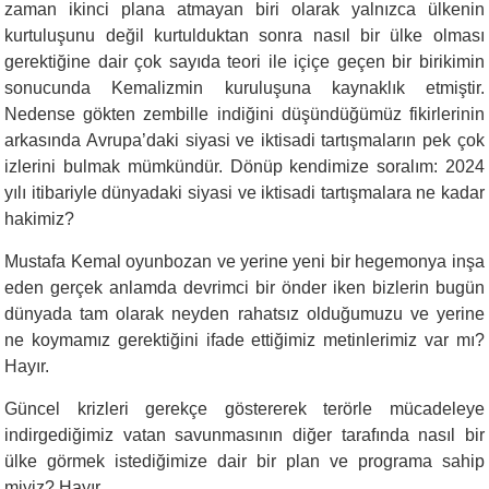
zaman ikinci plana atmayan biri olarak yalnızca ülkenin
kurtuluşunu değil kurtulduktan sonra nasıl bir ülke olması
gerektiğine dair çok sayıda teori ile içiçe geçen bir birikimin
sonucunda Kemalizmin kuruluşuna kaynaklık etmiştir.
Nedense gökten zembille indiğini düşündüğümüz fikirlerinin
arkasında Avrupa’daki siyasi ve iktisadi tartışmaların pek çok
izlerini bulmak mümkündür. Dönüp kendimize soralım: 2024
yılı itibariyle dünyadaki siyasi ve iktisadi tartışmalara ne kadar
hakimiz?
Mustafa Kemal oyunbozan ve yerine yeni bir hegemonya inşa
eden gerçek anlamda devrimci bir önder iken bizlerin bugün
dünyada tam olarak neyden rahatsız olduğumuzu ve yerine
ne koymamız gerektiğini ifade ettiğimiz metinlerimiz var mı?
Hayır.
Güncel krizleri gerekçe göstererek terörle mücadeleye
indirgediğimiz vatan savunmasının diğer tarafında nasıl bir
ülke görmek istediğimize dair bir plan ve programa sahip
miyiz? Hayır.