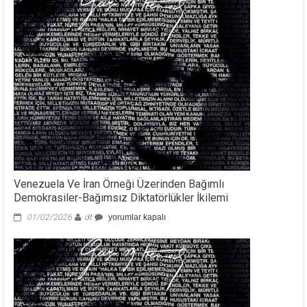
Venezuela Ve İran Örneği Üzerinden Bağımlı
Demokrasiler-Bağımsız Diktatörlükler İkilemi
Venezuela
01/02/2026
dt
yorumlar kapalı
Ve
İran
Örneği
Üzerinden
Bağımlı
Demokrasiler-
Bağımsız