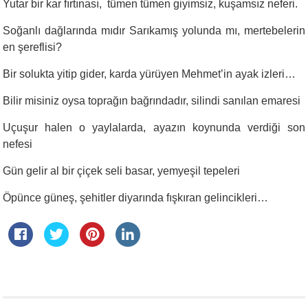
Yutar bir kar fırtınası, tümen tümen giyimsiz, kuşamsız neferi.
Soğanlı dağlarında mıdır Sarıkamış yolunda mı, mertebelerin
en şereflisi?
Bir solukta yitip gider, karda yürüyen Mehmet’in ayak izleri…
Bilir misiniz oysa toprağın bağrındadır, silindi sanılan emaresi
Uçuşur halen o yaylalarda, ayazın koynunda verdiği son
nefesi
Gün gelir al bir çiçek seli basar, yemyeşil tepeleri
Öpünce güneş, şehitler diyarında fışkıran gelincikleri…