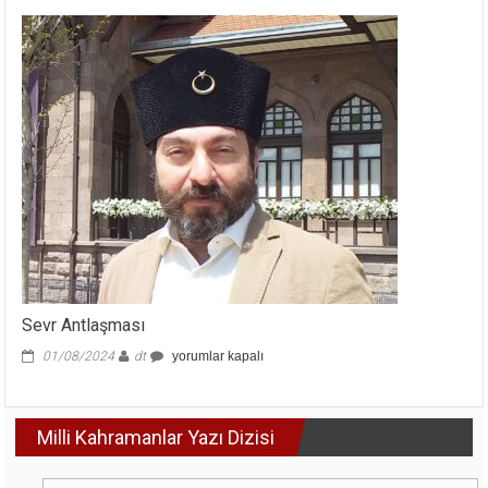
Gurur
için
Sevr Antlaşması
Sevr
01/08/2024
dt
yorumlar kapalı
Antlaşması
için
Milli Kahramanlar Yazı Dizisi