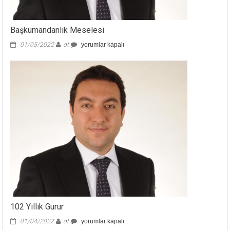
Başkumandanlık Meselesi
Başkumandanlık
01/05/2022
dt
yorumlar kapalı
Meselesi
için
102 Yıllık Gurur
102
01/04/2022
dt
yorumlar kapalı
Yıllık