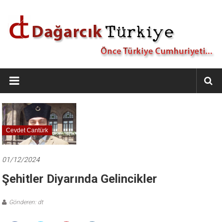
İçeriğe
geç
Dağarcık
Türkiye
Önce
Türkiye
Cumhuriyeti…
Cevdet Cantürk
01/12/2024
Şehitler Diyarında Gelincikler
Gönderen: dt