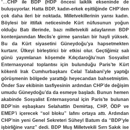
“…
CHP ile BDP (HDP öncesi laiklik ekseninde de
buluşuyorlar. Hatta BDP, kadın-erkek eşitliğinde CHP’den
çok daha ileri bir noktada. Milletvekillerinin yarısı kadın.
Böylesi bir ittifak neticesinde Kürt nüfusunun yoğun
olduğu Batı illerinde, bazı milletvekili adaylarının BDP
kontenjanından Meclis’e girme şansları bir hayli yüksek.
Bu da Kürt siyasetini Güneydoğu’ya hapsetmekten
kurtarır. Ülkeyi birleştirici bir etkisi olur. Geçtiğimiz salı
günü yayımlanan köşemde Kılıçdaroğlu’nun Sosyalist
Enternasyonal toplantısı için bulunduğu Paris’te Kürt
kökenli Irak Cumhurbaşkanı Celal Talabani’yle yaptığı
görüşmenin bölgede yarattığı heyecandan bahsetmiştim.
Önder Sav ekibinin tasfiyesinin ardından CHP’de değişim
umudu Güneydoğu’da da esmeye başladı. Bunun hemen
akabinde Sosyalist Enternasyonal için Paris’te bulunan
BDP’nin eşbaşkanı Selahattin Demirtaş, CHP, ÖDP ve
EMEP’i içerecek “sol bloku” lafını ortaya attı. Ardından
CHP’nin yeni Genel Sekreteri Süheyl Batum da “BDP’yle
işbirliğine varız” dedi. BDP Muş Milletvekili Sırrı Sakık ise