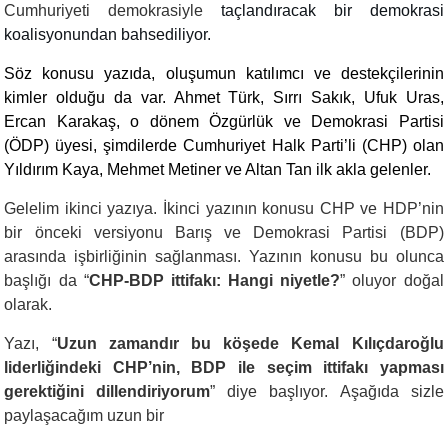
Cumhuriyeti demokrasiyle
taçlandıracak bir demokrasi
koalisyonundan bahsediliyor.
Söz konusu yazıda, oluşumun katılımcı ve destekçilerinin
kimler olduğu da var. Ahmet Türk, Sırrı Sakık, Ufuk Uras,
Ercan Karakaş, o dönem Özgürlük ve Demokrasi Partisi
(ÖDP) üyesi, şimdilerde Cumhuriyet Halk Parti’li (CHP) olan
Yıldırım Kaya, Mehmet Metiner ve Altan Tan ilk akla gelenler.
Gelelim ikinci yazıya. İkinci yazının konusu CHP ve HDP’nin
bir önceki versiyonu Barış ve Demokrasi Partisi (BDP)
arasında işbirliğinin sağlanması. Yazının konusu bu olunca
başlığı da “
CHP-BDP ittifakı: Hangi niyetle?
” oluyor doğal
olarak.
Yazı, “
Uzun zamandır bu köşede Kemal Kılıçdaroğlu
liderliğindeki CHP’nin, BDP ile seçim ittifakı yapması
gerektiğini dillendiriyorum
” diye başlıyor. Aşağıda sizle
paylaşacağım uzun bir