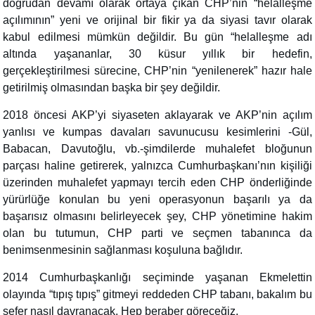
doğrudan devamı olarak ortaya çıkan CHP’nin “helalleşme
açılımının” yeni ve orijinal bir fikir ya da siyasi tavır olarak
kabul edilmesi mümkün değildir. Bu gün “helalleşme adı
altında yaşananlar, 30 küsur yıllık bir hedefin,
gerçekleştirilmesi sürecine, CHP’nin “yenilenerek” hazır hale
getirilmiş olmasından başka bir şey değildir.
2018 öncesi AKP’yi siyaseten aklayarak ve AKP’nin açılım
yanlısı ve kumpas davaları savunucusu kesimlerini -Gül,
Babacan, Davutoğlu, vb.-şimdilerde muhalefet bloğunun
parçası haline getirerek, yalnızca Cumhurbaşkanı’nın kişiliği
üzerinden muhalefet yapmayı tercih eden CHP önderliğinde
yürürlüğe konulan bu yeni operasyonun başarılı ya da
başarısız olmasını belirleyecek şey, CHP yönetimine hakim
olan bu tutumun, CHP parti ve seçmen tabanınca da
benimsenmesinin sağlanması koşuluna bağlıdır.
2014 Cumhurbaşkanlığı seçiminde yaşanan Ekmelettin
olayında “tıpış tıpış” gitmeyi reddeden CHP tabanı, bakalım bu
sefer nasıl davranacak. Hep beraber göreceğiz.