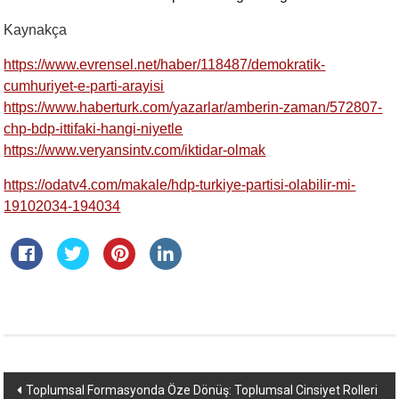
Kaynakça
https://www.evrensel.net/haber/118487/demokratik-
cumhuriyet-e-parti-arayisi
https://www.haberturk.com/yazarlar/amberin-zaman/572807-
chp-bdp-ittifaki-hangi-niyetle
https://www.veryansintv.com/iktidar-olmak
https://odatv4.com/makale/hdp-turkiye-partisi-olabilir-mi-
19102034-194034
Yazı
Toplumsal Formasyonda Öze Dönüş: Toplumsal Cinsiyet Rolleri