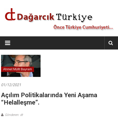
İçeriğe
geç
Dağarcık
Türkiye
Önce
Türkiye
Cumhuriyeti…
Ahmet Müfit Bayram
01/12/2021
Açılım Politikalarında Yeni Aşama
“Helalleşme”.
Gönderen: dt