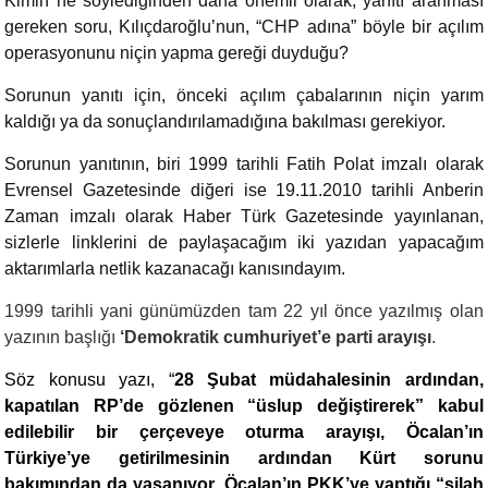
Kimin ne söylediğinden daha önemli olarak, yanıtı aranması
gereken soru, Kılıçdaroğlu’nun, “CHP adına” böyle bir açılım
operasyonunu niçin yapma gereği duyduğu?
Sorunun yanıtı için, önceki açılım çabalarının niçin yarım
kaldığı ya da sonuçlandırılamadığına bakılması gerekiyor.
Sorunun yanıtının, biri 1999 tarihli Fatih Polat imzalı olarak
Evrensel Gazetesinde diğeri ise 19.11.2010 tarihli Anberin
Zaman imzalı olarak Haber Türk Gazetesinde yayınlanan,
sizlerle linklerini de paylaşacağım iki yazıdan yapacağım
aktarımlarla netlik kazanacağı kanısındayım.
1999 tarihli yani günümüzden tam 22 yıl önce yazılmış olan
yazının başlığı
‘Demokratik cumhuriyet’e parti arayışı
.
Söz konusu yazı, “
28 Şubat müdahalesinin ardından,
kapatılan RP’de gözlenen “üslup değiştirerek” kabul
edilebilir bir çerçeveye oturma arayışı, Öcalan’ın
Türkiye’ye getirilmesinin ardından Kürt sorunu
bakımından da yaşanıyor. Öcalan’ın PKK’ye yaptığı “silah