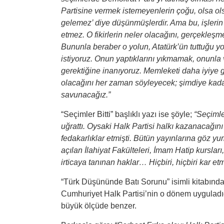
Partisine vermek istemeyenlerin çoğu, olsa o
gelemez’ diye düşünmüşlerdir. Ama bu, işlerin
etmez. O fikirlerin neler olacağını, gerçekleşm
Bununla beraber o yolun, Atatürk’ün tuttuğu 
istiyoruz. Onun yaptıklarını yıkmamak, onunla
gerektiğine inanıyoruz. Memleketi daha iyiye
olacağını her zaman söyleyecek; şimdiye kadar 
savunacağız.”
“Seçimler Bitti” başlıklı yazı ise şöyle;
“Seçimle
uğrattı. Oysaki Halk Partisi halkı kazanacağın
fedakarlıklar etmişti. Bütün yayınlarına göz yu
açılan İlahiyat Fakülteleri, İmam Hatip kursları
irticaya tanınan haklar… Hiçbiri, hiçbiri kar etm
“Türk Düşününde Batı Sorunu” isimli kitabınd
Cumhuriyet Halk Partisi’nin o dönem uyguladığı
büyük ölçüde benzer.