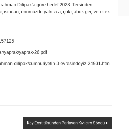
rahman Dilipak’a göre hedef 2023. Tersinden
açısından, önümüzde yalnızca, çok çabuk geçiverecek
e/157125
lar/yaprak/yaprak-26.pdf
rrahman-dilipak/cumhuriyetin-3-evresindeyiz-24931.html
Köy Enstitüsünden Parlayan Kıvılcım Söndü