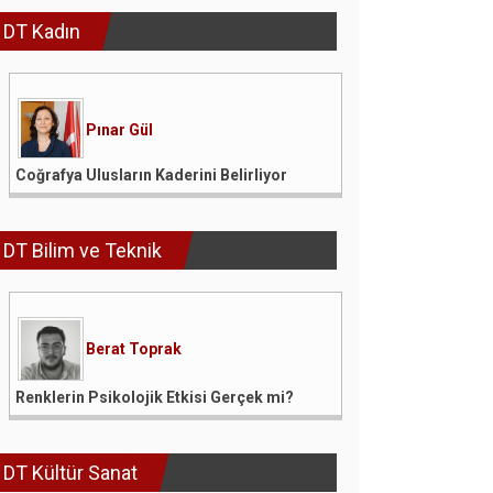
DT Kadın
Pınar Gül
Coğrafya Ulusların Kaderini Belirliyor
DT Bilim ve Teknik
Berat Toprak
Renklerin Psikolojik Etkisi Gerçek mi?
DT Kültür Sanat