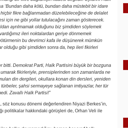
lsa ‘Bundan daha kötü, bundan daha müstebit bir idare
 hiçbir fikre bağlanmadan düzelebileceğine de delalet
esi için ne gibi yollar tutulacağını zaman gösterecek.
yoldan ayrılmamak olduğunu biz şimdiden söylemek
 vardığımız ileri noktalardan geriye dönmemek
 götürmenin bu devrimci kafa ile düşünerek mümkün
olduğu gibi şimdiden sonra da, hep ileri fikirleri
r bitti. Demokrat Parti, Halk Partisini büyük bir bozguna
ı umarak fikirleriyle, prensiplerinden son zamanlarda ne
mulan din dergileri, okullara konan din dersleri, yeniden
, türbeler, şahsi sermayeye sağlanan imtiyazlar, her tür
edi. Zavallı Halk Partisi!”
a, söz konusu dönemi değerlendiren Niyazi Berkes’in,
 politikalar hakkındaki görüşleri de, Orhan Veli ile