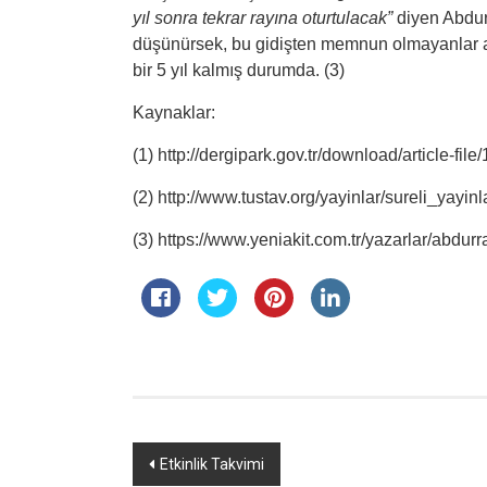
yıl sonra tekrar rayına oturtulacak”
diyen Abdur
düşünürsek, bu gidişten memnun olmayanlar 
bir 5 yıl kalmış durumda. (3)
Kaynaklar:
(1) http://dergipark.gov.tr/download/article-fil
(2) http://www.tustav.org/yayinlar/sureli_yayin
(3) https://www.yeniakit.com.tr/yazarlar/abdu
Yazı
Etkinlik Takvimi