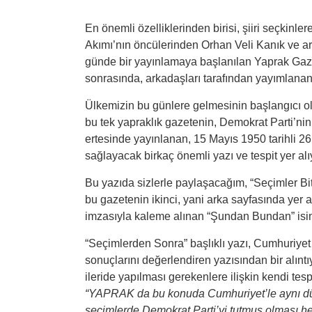
En önemli özelliklerinden birisi, şiiri seçkinl
Akımı’nın öncülerinden Orhan Veli Kanık ve ar
günde bir yayınlamaya başlanılan Yaprak Gaze
sonrasında, arkadaşları tarafından yayımlanan 
Ülkemizin bu günlere gelmesinin başlangıcı ol
bu tek yapraklık gazetenin, Demokrat Parti’ni
ertesinde yayınlanan, 15 Mayıs 1950 tarihli 26
sağlayacak birkaç önemli yazı ve tespit yer alıy
Bu yazıda sizlerle paylaşacağım, “Seçimler Bitt
bu gazetenin ikinci, yani arka sayfasında yer 
imzasıyla kaleme alınan “Şundan Bundan” isiml
“Seçimlerden Sonra” başlıklı yazı, Cumhuriyet
sonuçlarını değerlendiren yazısından bir alınt
ileride yapılması gerekenlere ilişkin kendi tesp
“YAPRAK da bu konuda Cumhuriyet’le aynı düş
seçimlerde Demokrat Parti’yi tutmuş olması herh