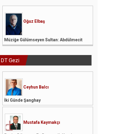
Oğuz Elbaş
Müziğe Gülümseyen Sultan: Abdülmecit
DT Gezi
Ceyhun Balcı
İki Günde Şanghay
Mustafa Kaymakçı