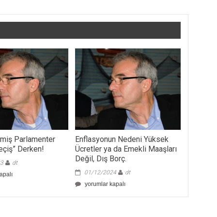
ilmiş Parlamenter
Enflasyonun Nedeni Yüksek
eçiş” Derken!
Ücretler ya da Emekli Maaşları
Değil, Dış Borç.
23
dt
01/12/2024
dt
lmiş
apalı
r
Enflasyonun
yorumlar kapalı
Nedeni
Yüksek
Ücretler