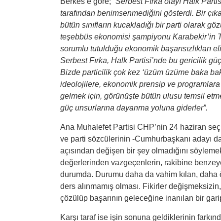
Berkes’e göre;
“Serbest Fırka olayı Halk Parti
tarafından benimsenmediğini gösterdi. Bir çıkar 
bütün sınıfların kucakladığı bir parti olarak gö
teşebbüs ekonomisi şampiyonu Karabekir’in Ter
sorumlu tutulduğu ekonomik başarısızlıkları el
Serbest Fırka, Halk Partisi’nde bu gericilik gü
Bizde particilik çok kez ‘üzüm üzüme baka bak
ideolojilere, ekonomik prensip ve programlara
gelmek için, görünüşte bütün ulusu temsil etme
güç unsurlarına dayanma yoluna giderler”.
Ana Muhalefet Partisi CHP’nin 24 haziran seç
ve parti sözcülerinin -Cumhurbaşkanı adayı da
açısından değişen bir şey olmadığını söylem
değerlerinden vazgeçenlerin, rakibine benzey
durumda. Durumu daha da vahim kılan, daha ö
ders alınmamış olması. Fikirler değişmeksizin, 
çözülüp başarının geleceğine inanılan bir gar
Karşı taraf ise işin sonuna geldiklerinin farkın