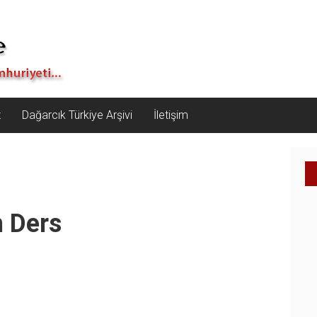
z
Dağarcık Türkiye Arşivi
İletişim
n Ders