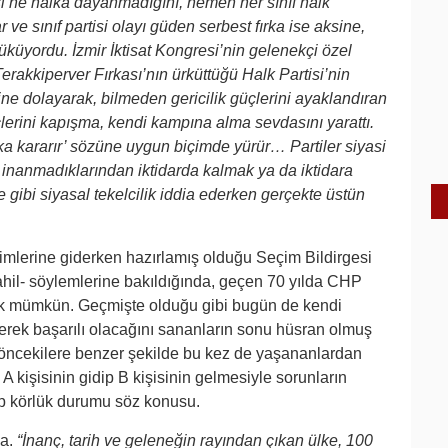
si’ne halka dayanmadığını, hemen her sınıf halk
ve sınıf partisi olayı güden serbest fırka ise aksine,
züküyordu. İzmir İktisat Kongresi’nin gelenekçi özel
akkiperver Fırkası’nın ürküttüğü Halk Partisi’nin
ine dolayarak, bilmeden gericilik güçlerini ayaklandıran
çlerini kapışma, kendi kampına alma sevdasını yarattı.
a kararır’ sözüne uygun biçimde yürür… Partiler siyasi
 inanmadıklarından iktidarda kalmak ya da iktidara
 gibi siyasal tekelcilik iddia ederken gerçekte üstün
imlerine giderken hazırlamış olduğu Seçim Bildirgesi
hil- söylemlerine bakıldığında, geçen 70 yılda CHP
ek mümkün. Geçmişte olduğu gibi bugün de kendi
erek başarılı olacağını sananların sonu hüsran olmuş
ncekilere benzer şekilde bu kez de yaşananlardan
A kişisinin gidip B kişisinin gelmesiyle sorunların
ip körlük durumu söz konusu.
da.
“İnanç, tarih ve geleneğin rayından çıkan ülke, 100