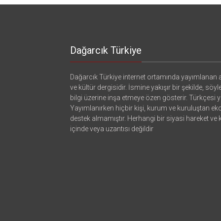
Adıyla
için
Yapısal
Reformlar!
için
Dağarcık Türkiye
Dağarcık Türkiye internet ortamında yayımlanan a
ve kültür dergisidir. İsmine yakışır bir şekilde, söyl
bilgi üzerine inşa etmeye özen gösterir. Türkçesi ya
Yayımlanırken hiçbir kişi, kurum ve kuruluştan e
destek almamıştır. Herhangi bir siyasi hareket ve
içinde veya uzantısı değildir