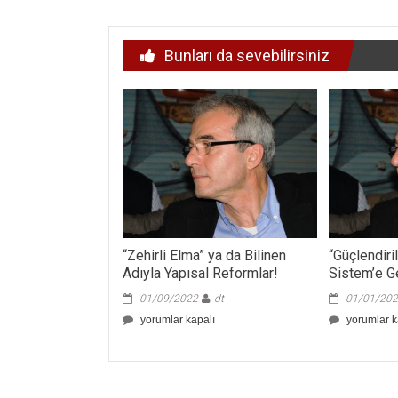
dolaşımı
Bunları da sevebilirsiniz
“Zehirli Elma” ya da Bilinen
“Güçlendir
Adıyla Yapısal Reformlar!
Sistem’e G
01/09/2022
dt
01/01/20
“Zehirli
“Güçlendiri
yorumlar kapalı
yorumlar k
Elma”
Parlamente
ya
Sistem’e
da
Geçiş”
Bilinen
Derken!