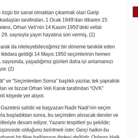
ere özgü bir sanat olmaktan çıkarmak olan Garip
kadaşları tarafından, 1 Ocak 1949’dan itibaren 15
tesi, Orhan Veli’nin 14 Kasım 1950’deki vefatı
29. sayısıyla yayın hayatına son vermiş. (1)
arak da niteleyebileceğimiz bir döneme tanıklık eden
n iktidara geldiği 14 Mayıs 1950 seçimlerinin hemen
. sayısında, yaşadığımız günleri daha iyi anlamamızı
or. (2)
i” ve “Seçimlerden Sonra” başlıklı yazılar, tek yapraklık
alan ve bizzat Orhan Veli Kanık tarafından “OVK”
i köşede yer alıyor.
 Gazetesi sahibi ve başyazarı Nadir Nadi’nin seçim
ıyla başladıktan sonra, bu seçimden alınacak dersler ve
itleriyle devam ediyor. Yazarın tespitleri şu şekilde;
üncede olduğunu belirtmek ister. Gerçi halkın bu
angi bir fikre bağlanışın ifadesi değildir. Oylarını Halk