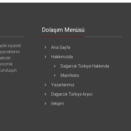
ya
da
Emekli
Maaşları
Değil,
Dış
Dolaşım Menüsü
Borç.
için
ylık siyaset
Ana Sayfa
eyeceklerini
Hakkımızda
lındır.
konomik
Dağarcık Türkiye Hakkında
 kuruluşun
Manifesto
Yazarlarımız
Dağarcık Türkiye Arşivi
İletişim