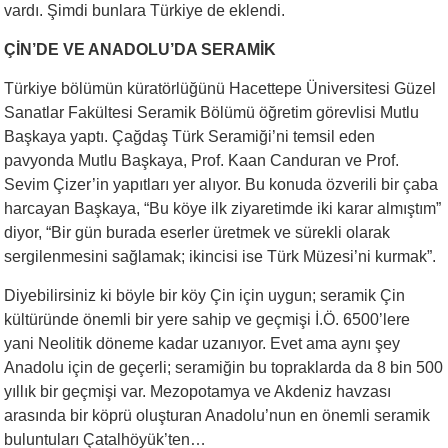
vardı. Şimdi bunlara Türkiye de eklendi.
ÇİN’DE VE ANADOLU’DA SERAMİK
Türkiye bölümün küratörlüğünü Hacettepe Üniversitesi Güzel
Sanatlar Fakültesi Seramik Bölümü öğretim görevlisi Mutlu
Başkaya yaptı. Çağdaş Türk Seramiği’ni temsil eden
pavyonda Mutlu Başkaya, Prof. Kaan Canduran ve Prof.
Sevim Çizer’in yapıtları yer alıyor. Bu konuda özverili bir çaba
harcayan Başkaya, “Bu köye ilk ziyaretimde iki karar almıştım”
diyor, “Bir gün burada eserler üretmek ve sürekli olarak
sergilenmesini sağlamak; ikincisi ise Türk Müzesi’ni kurmak”.
Diyebilirsiniz ki böyle bir köy Çin için uygun; seramik Çin
kültüründe önemli bir yere sahip ve geçmişi İ.Ö. 6500’lere
yani Neolitik döneme kadar uzanıyor. Evet ama aynı şey
Anadolu için de geçerli; seramiğin bu topraklarda da 8 bin 500
yıllık bir geçmişi var. Mezopotamya ve Akdeniz havzası
arasında bir köprü oluşturan Anadolu’nun en önemli seramik
buluntuları Çatalhöyük’ten…