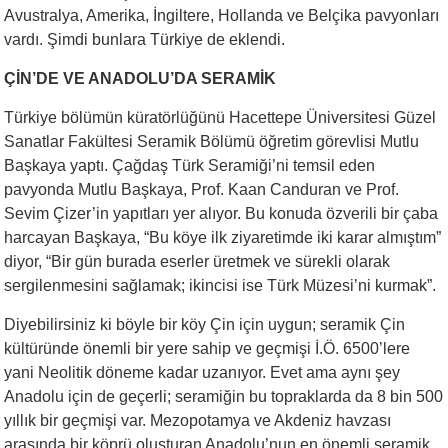
Avustralya, Amerika, İngiltere, Hollanda ve Belçika pavyonları
vardı. Şimdi bunlara Türkiye de eklendi.
ÇİN’DE VE ANADOLU’DA SERAMİK
Türkiye bölümün küratörlüğünü Hacettepe Üniversitesi Güzel
Sanatlar Fakültesi Seramik Bölümü öğretim görevlisi Mutlu
Başkaya yaptı. Çağdaş Türk Seramiği’ni temsil eden
pavyonda Mutlu Başkaya, Prof. Kaan Canduran ve Prof.
Sevim Çizer’in yapıtları yer alıyor. Bu konuda özverili bir çaba
harcayan Başkaya, “Bu köye ilk ziyaretimde iki karar almıştım”
diyor, “Bir gün burada eserler üretmek ve sürekli olarak
sergilenmesini sağlamak; ikincisi ise Türk Müzesi’ni kurmak”.
Diyebilirsiniz ki böyle bir köy Çin için uygun; seramik Çin
kültüründe önemli bir yere sahip ve geçmişi İ.Ö. 6500’lere
yani Neolitik döneme kadar uzanıyor. Evet ama aynı şey
Anadolu için de geçerli; seramiğin bu topraklarda da 8 bin 500
yıllık bir geçmişi var. Mezopotamya ve Akdeniz havzası
arasında bir köprü oluşturan Anadolu’nun en önemli seramik