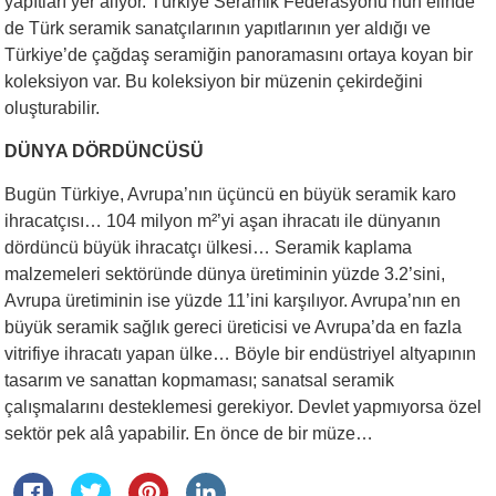
yapıtları yer alıyor. Türkiye Seramik Federasyonu’nun elinde
de Türk seramik sanatçılarının yapıtlarının yer aldığı ve
Türkiye’de çağdaş seramiğin panoramasını ortaya koyan bir
koleksiyon var. Bu koleksiyon bir müzenin çekirdeğini
oluşturabilir.
DÜNYA DÖRDÜNCÜSÜ
Bugün Türkiye, Avrupa’nın üçüncü en büyük seramik karo
ihracatçısı… 104 milyon m²’yi aşan ihracatı ile dünyanın
dördüncü büyük ihracatçı ülkesi… Seramik kaplama
malzemeleri sektöründe dünya üretiminin yüzde 3.2’sini,
Avrupa üretiminin ise yüzde 11’ini karşılıyor. Avrupa’nın en
büyük seramik sağlık gereci üreticisi ve Avrupa’da en fazla
vitrifiye ihracatı yapan ülke… Böyle bir endüstriyel altyapının
tasarım ve sanattan kopmaması; sanatsal seramik
çalışmalarını desteklemesi gerekiyor. Devlet yapmıyorsa özel
sektör pek alâ yapabilir. En önce de bir müze…