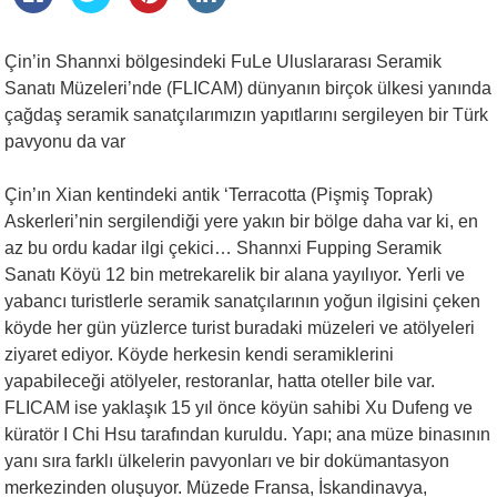
Çin’in Shannxi bölgesindeki FuLe Uluslararası Seramik
Sanatı Müzeleri’nde (FLICAM) dünyanın birçok ülkesi yanında
çağdaş seramik sanatçılarımızın yapıtlarını sergileyen bir Türk
pavyonu da var
Çin’ın Xian kentindeki antik ‘Terracotta (Pişmiş Toprak)
Askerleri’nin sergilendiği yere yakın bir bölge daha var ki, en
az bu ordu kadar ilgi çekici… Shannxi Fupping Seramik
Sanatı Köyü 12 bin metrekarelik bir alana yayılıyor. Yerli ve
yabancı turistlerle seramik sanatçılarının yoğun ilgisini çeken
köyde her gün yüzlerce turist buradaki müzeleri ve atölyeleri
ziyaret ediyor. Köyde herkesin kendi seramiklerini
yapabileceği atölyeler, restoranlar, hatta oteller bile var.
FLICAM ise yaklaşık 15 yıl önce köyün sahibi Xu Dufeng ve
küratör I Chi Hsu tarafından kuruldu. Yapı; ana müze binasının
yanı sıra farklı ülkelerin pavyonları ve bir dokümantasyon
merkezinden oluşuyor. Müzede Fransa, İskandinavya,