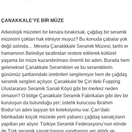
ÇANAKKALE’YE BİR MÜZE
Arkeolojik müzeleri bir kenara bırakırsak, çağdaş bir seramik
müzesini çoktan hak etmiyor muyuz? Bu konuda çabalar yok
değil aslında… Mesela Çanakkkale Seramik Müzesi; tarihi er
hamamının Belediye tarafından restore edilerek kültürel
yaşama bir müze kazandırılması önemli bir adım. Burada hem
geleneksel Çanakkale Seramikleri ve bu seramiklerin
günümüz şartlarındaki üretimleri sergileniyor hem de çağdaş
seramik sergileri açılıyor. Çanakkale’de Çin’deki Fupping
Uluslararası Seramik Sanatı Köyü gibi bir merkez neden
olmasın? O bölge Çanakkale Seramik Fabrikaları gibi dev bir
kuruluşun da bulunduğu yer; üstelik kurucusu İbrahim
Bodur’un adını taşıyan bir koleksiyonu var. Çan’daki
fabrikadaki küçük müzede yerli yabancı çağdaş sanatçıların
yapıtları yer alıyor. Türkiye Seramik Federasyonu’nun elinde
de Türk seramik sanatçılarının yapıtlarının yer aldığı ve