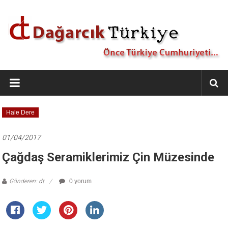
İçeriğe
geç
Dağarcık
Türkiye
Önce
Hale Dere
Türkiye
Cumhuriyeti…
01/04/2017
Çağdaş Seramiklerimiz Çin Müzesinde
Gönderen: dt
0 yorum