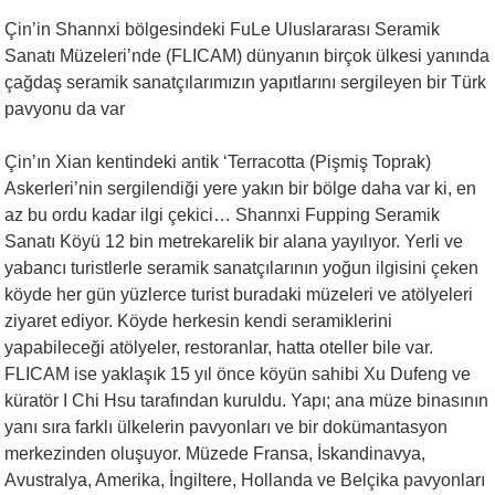
Çin’in Shannxi bölgesindeki FuLe Uluslararası Seramik
Sanatı Müzeleri’nde (FLICAM) dünyanın birçok ülkesi yanında
çağdaş seramik sanatçılarımızın yapıtlarını sergileyen bir Türk
pavyonu da var
Çin’ın Xian kentindeki antik ‘Terracotta (Pişmiş Toprak)
Askerleri’nin sergilendiği yere yakın bir bölge daha var ki, en
az bu ordu kadar ilgi çekici… Shannxi Fupping Seramik
Sanatı Köyü 12 bin metrekarelik bir alana yayılıyor. Yerli ve
yabancı turistlerle seramik sanatçılarının yoğun ilgisini çeken
köyde her gün yüzlerce turist buradaki müzeleri ve atölyeleri
ziyaret ediyor. Köyde herkesin kendi seramiklerini
yapabileceği atölyeler, restoranlar, hatta oteller bile var.
FLICAM ise yaklaşık 15 yıl önce köyün sahibi Xu Dufeng ve
küratör I Chi Hsu tarafından kuruldu. Yapı; ana müze binasının
yanı sıra farklı ülkelerin pavyonları ve bir dokümantasyon
merkezinden oluşuyor. Müzede Fransa, İskandinavya,
Avustralya, Amerika, İngiltere, Hollanda ve Belçika pavyonları