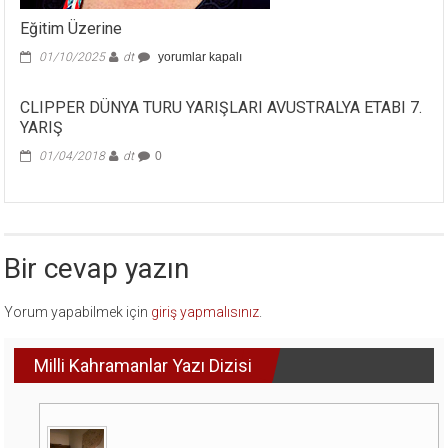
Eğitim Üzerine
Eğitim
01/10/2025
dt
yorumlar kapalı
Üzerine
için
CLIPPER DÜNYA TURU YARIŞLARI AVUSTRALYA ETABI 7.
YARIŞ
01/04/2018
dt
0
Bir cevap yazın
Yorum yapabilmek için
giriş yapmalısınız
.
Milli Kahramanlar Yazı Dizisi