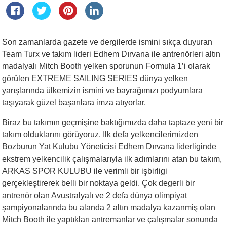
Son zamanlarda gazete ve dergilerde ismini sıkça duyuran
Team Turx ve takım lideri Edhem Dırvana ile antrenörleri altın
madalyalı Mitch Booth yelken sporunun Formula 1’i olarak
görülen EXTREME SAILING SERIES dünya yelken
yarışlarında ülkemizin ismini ve bayrağımızı podyumlara
taşıyarak güzel başarılara imza atıyorlar.
Biraz bu takımın geçmişine baktığımızda daha taptaze yeni bir
takım olduklarını görüyoruz. Ilk defa yelkencilerimizden
Bozburun Yat Kulubu Yöneticisi Edhem Dırvana liderliginde
ekstrem yelkencilik çalışmalarıyla ilk adımlarını atan bu takım,
ARKAS SPOR KULUBU ile verimli bir işbirligi
gerçekleştirerek belli bir noktaya geldi. Çok degerli bir
antrenör olan Avustralyalı ve 2 defa dünya olimpiyat
şampiyonalarında bu alanda 2 altın madalya kazanmiş olan
Mitch Booth ile yaptıkları antremanlar ve çalışmalar sonunda