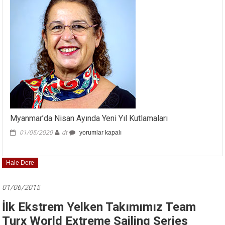
için
Myanmar’da Nisan Ayında Yeni Yıl Kutlamaları
Myanmar’da
01/05/2020
dt
yorumlar kapalı
Nisan
Ayında
Yeni
Hale Dere
Yıl
Kutlamaları
için
01/06/2015
İlk Ekstrem Yelken Takımımız Team
Turx World Extreme Sailing Series