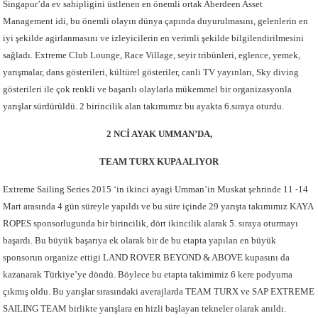
Singapur’da ev sahipligini üstlenen en önemli ortak Aberdeen Asset
Management idi, bu önemli olayın dünya çapında duyurulmasını, gelenlerin en
iyi şekilde agirlanmasını ve izleyicilerin en verimli şekilde bilgilendirilmesini
sağladı. Extreme Club Lounge, Race Village, seyir tribünleri, eglence, yemek,
yarışmalar, dans gösterileri, kültürel gösteriler, canli TV yayınları, Sky diving
gösterileri ile çok renkli ve başarılı olaylarla mükemmel bir organizasyonla
yarışlar sürdürüldü. 2 birincilik alan takımımız bu ayakta 6.sıraya oturdu.
2 NCİ AYAK UMMAN’DA,
TEAM TURX KUPA ALIYOR
Extreme Sailing Series 2015 ‘in ikinci ayagi Umman’in Muskat şehrinde 11 -14
Mart arasında 4 gün süreyle yapıldı ve bu süre içinde 29 yarışta takımımız KAYA
ROPES sponsorlugunda bir birincilik, dört ikincilik alarak 5. sıraya oturmayı
başardı. Bu büyük başarıya ek olarak bir de bu etapta yapılan en büyük
sponsorun organize ettigi LAND ROVER BEYOND & ABOVE kupasını da
kazanarak Türkiye’ye döndü. Böylece bu etapta takimimiz 6 kere podyuma
çıkmış oldu. Bu yarışlar sırasındaki averajlarda TEAM TURX ve SAP EXTREME
SAILING TEAM birlikte yarışlara en hizli başlayan tekneler olarak anıldı.