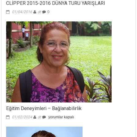
CLİPPER 2015-2016 DÜNYA TURU YARIŞLARI
01/04/2016
dt
0
Eğitim Deneyimleri – Bağlanabilirlik
Eğitim
01/02/2024
dt
yorumlar kapalı
Deneyimleri
–
Bağlanabilirlik