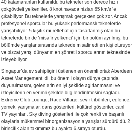
40 katamaranları kullanıldı, bu tekneler son derece hızlı
çokgövdeli yelkenliler, 8 knot havada hizları 65 km/s ‘e
çıkabiliyor. Bu teknelerle yarışmak gerçekten çok zor. Ancak
profesyonel sporcular bu yüksek performanslı teknelerde
yarışabiliyor. 5 kişilik mürettebat için tasarlanmış olan bu
teknelerde bir de ‘misafir yelkenci’ için bir bölüm ayrılmış, bu
bölümde yarışlar sırasında teknede misafir edilen kişi oturuyor
ve bizzat yarışı dünyanın en şöhretli sporcularının teknesinde
izleyebiliyor.
Singapur’da ev sahipligini üstlenen en önemli ortak Aberdeen
Asset Management idi, bu önemli olayın dünya çapında
duyurulmasını, gelenlerin en iyi şekilde agirlanmasını ve
izleyicilerin en verimli şekilde bilgilendirilmesini sağladı.
Extreme Club Lounge, Race Village, seyir tribünleri, eglence,
yemek, yarışmalar, dans gösterileri, kültürel gösteriler, canli
TV yayınları, Sky diving gösterileri ile çok renkli ve başarılı
olaylarla mükemmel bir organizasyonla yarışlar sürdürüldü. 2
birincilik alan takımımız bu ayakta 6.sıraya oturdu.