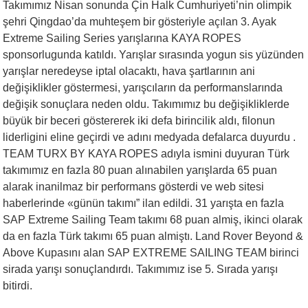
Takımımız Nisan sonunda Çin Halk Cumhuriyeti’nin olimpik
şehri Qingdao’da muhteşem bir gösteriyle açılan 3. Ayak
Extreme Sailing Series yarışlarına KAYA ROPES
sponsorlugunda katıldı. Yarışlar sırasında yogun sis yüzünden
yarışlar neredeyse iptal olacaktı, hava şartlarının ani
değişiklikler göstermesi, yarışcıların da performanslarında
değişik sonuçlara neden oldu. Takımımız bu değişikliklerde
büyük bir beceri göstererek iki defa birincilik aldı, filonun
liderligini eline geçirdi ve adını medyada defalarca duyurdu .
TEAM TURX BY KAYA ROPES adıyla ismini duyuran Türk
takımımız en fazla 80 puan alınabilen yarışlarda 65 puan
alarak inanilmaz bir performans gösterdi ve web sitesi
haberlerinde «günün takımı” ilan edildi. 31 yarışta en fazla
SAP Extreme Sailing Team takımı 68 puan almiş, ikinci olarak
da en fazla Türk takımı 65 puan almiştı. Land Rover Beyond &
Above Kupasını alan SAP EXTREME SAILING TEAM birinci
sirada yarışı sonuçlandırdı. Takımımız ise 5. Sırada yarışı
bitirdi.