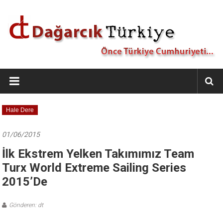
İçeriğe
geç
Dağarcık
Türkiye
Önce
Hale Dere
Türkiye
Cumhuriyeti…
01/06/2015
İlk Ekstrem Yelken Takımımız Team
Turx World Extreme Sailing Series
2015’de
Gönderen: dt