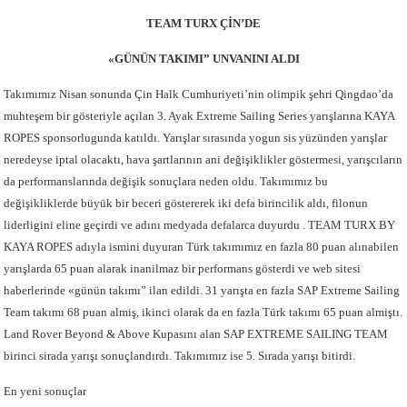
TEAM TURX ÇİN’DE
«GÜNÜN TAKIMI” UNVANINI ALDI
Takımımız Nisan sonunda Çin Halk Cumhuriyeti’nin olimpik şehri Qingdao’da
muhteşem bir gösteriyle açılan 3. Ayak Extreme Sailing Series yarışlarına KAYA
ROPES sponsorlugunda katıldı. Yarışlar sırasında yogun sis yüzünden yarışlar
neredeyse iptal olacaktı, hava şartlarının ani değişiklikler göstermesi, yarışcıların
da performanslarında değişik sonuçlara neden oldu. Takımımız bu
değişikliklerde büyük bir beceri göstererek iki defa birincilik aldı, filonun
liderligini eline geçirdi ve adını medyada defalarca duyurdu . TEAM TURX BY
KAYA ROPES adıyla ismini duyuran Türk takımımız en fazla 80 puan alınabilen
yarışlarda 65 puan alarak inanilmaz bir performans gösterdi ve web sitesi
haberlerinde «günün takımı” ilan edildi. 31 yarışta en fazla SAP Extreme Sailing
Team takımı 68 puan almiş, ikinci olarak da en fazla Türk takımı 65 puan almiştı.
Land Rover Beyond & Above Kupasını alan SAP EXTREME SAILING TEAM
birinci sirada yarışı sonuçlandırdı. Takımımız ise 5. Sırada yarışı bitirdi.
En yeni sonuçlar