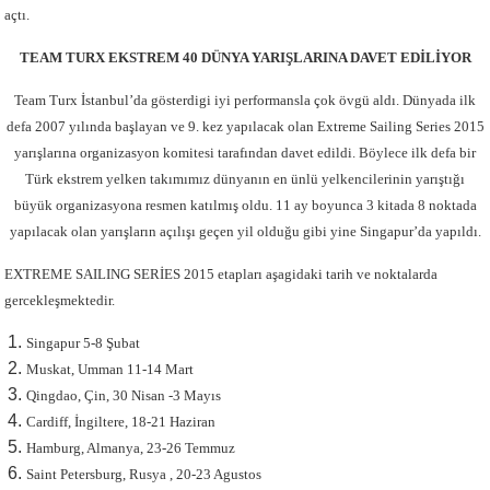
açtı.
TEAM TURX EKSTREM 40 DÜNYA YARIŞLARINA DAVET EDİLİYOR
Team Turx İstanbul’da gösterdigi iyi performansla çok övgü aldı. Dünyada ilk
defa 2007 yılında başlayan ve 9. kez yapılacak olan Extreme Sailing Series 2015
yarışlarına organizasyon komitesi tarafından davet edildi. Böylece ilk defa bir
Türk ekstrem yelken takımımız dünyanın en ünlü yelkencilerinin yarıştığı
büyük organizasyona resmen katılmış oldu. 11 ay boyunca 3 kitada 8 noktada
yapılacak olan yarışların açılışı geçen yil olduğu gibi yine Singapur’da yapıldı.
EXTREME SAILING SERİES 2015 etapları aşagidaki tarih ve noktalarda
gercekleşmektedir.
Singapur 5-8 Şubat
Muskat, Umman 11-14 Mart
Qingdao, Çin, 30 Nisan -3 Mayıs
Cardiff, İngiltere, 18-21 Haziran
Hamburg, Almanya, 23-26 Temmuz
Saint Petersburg, Rusya , 20-23 Agustos