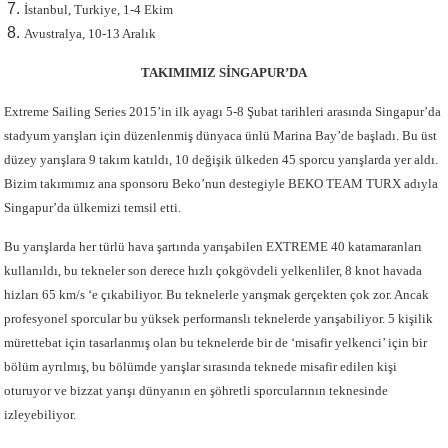
İstanbul, Turkiye, 1-4 Ekim
Avustralya, 10-13 Aralık
TAKIMIMIZ SİNGAPUR’DA
Extreme Sailing Series 2015’in ilk ayagı 5-8 Şubat tarihleri arasında Singapur’da
stadyum yarışları için düzenlenmiş dünyaca ünlü Marina Bay’de başladı. Bu üst
düzey yarışlara 9 takım katıldı, 10 değişik ülkeden 45 sporcu yarışlarda yer aldı.
Bizim takımımız ana sponsoru Beko’nun destegiyle BEKO TEAM TURX adıyla
Singapur’da ülkemizi temsil etti.
Bu yarışlarda her türlü hava şartında yarışabilen EXTREME 40 katamaranları
kullanıldı, bu tekneler son derece hızlı çokgövdeli yelkenliler, 8 knot havada
hizları 65 km/s ‘e çıkabiliyor. Bu teknelerle yarışmak gerçekten çok zor. Ancak
profesyonel sporcular bu yüksek performanslı teknelerde yarışabiliyor. 5 kişilik
mürettebat için tasarlanmış olan bu teknelerde bir de ‘misafir yelkenci’ için bir
bölüm ayrılmış, bu bölümde yarışlar sırasında teknede misafir edilen kişi
oturuyor ve bizzat yarışı dünyanın en şöhretli sporcularının teknesinde
izleyebiliyor.