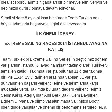
idealist sporcularımızın çabaları bir bir meyvelerini veriyor ve
hepimizin gururu olmaya devam ediyorlar.
Şimdi sizlere 8 ay gibi kısa bir sürede Team Turx’un nasıl
büyük adımlarla başarıya gittigini özetleyecegim
İLK ÖNEMLİ DENEY :
EXTREME SAILING RACES 2014 İSTANBUL AYAGINA
KATILIŞ
Team Turx ekibi Extreme Sailing Series’in geçtigimiz dönem
yarışlarının İstanbul 6. ayagına misafir takım olarak Türkiye’yi
temsilen katıldı. Takımda Yarışta bulunan 11 diger takımla
birlikte 11-14 Eylül tarihleri arasında yapılan 31 yarışta
dünyanın en başarılı yelkencilerine ve takımlarına karşı
mücadele verdi. Takımda bulunan degerli yelkencilerimiz
Selim Kakış, Ateş Çinar, Anıl Berk Baki, Cem Bayülken,
Edhem Dirvana ve olimpiyat altın madalyalı Mitch Booth
liderliginde yarıştılar ve önemli bir performans sergilediler, 9.