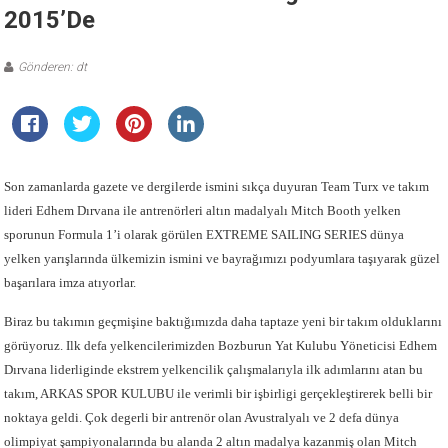
2015’de
Gönderen: dt
Son zamanlarda gazete ve dergilerde ismini sıkça duyuran Team Turx ve takım
lideri Edhem Dırvana ile antrenörleri altın madalyalı Mitch Booth yelken
sporunun Formula 1’i olarak görülen EXTREME SAILING SERIES dünya
yelken yarışlarında ülkemizin ismini ve bayrağımızı podyumlara taşıyarak güzel
başarılara imza atıyorlar.
Biraz bu takımın geçmişine baktığımızda daha taptaze yeni bir takım olduklarını
görüyoruz. Ilk defa yelkencilerimizden Bozburun Yat Kulubu Yöneticisi Edhem
Dırvana liderliginde ekstrem yelkencilik çalışmalarıyla ilk adımlarını atan bu
takım, ARKAS SPOR KULUBU ile verimli bir işbirligi gerçekleştirerek belli bir
noktaya geldi. Çok degerli bir antrenör olan Avustralyalı ve 2 defa dünya
olimpiyat şampiyonalarında bu alanda 2 altın madalya kazanmiş olan Mitch