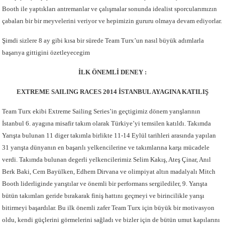
Booth ile yaptıkları antremanlar ve çalışmalar sonunda idealist sporcularımızın
çabaları bir bir meyvelerini veriyor ve hepimizin gururu olmaya devam ediyorlar.
Şimdi sizlere 8 ay gibi kısa bir sürede Team Turx’un nasıl büyük adımlarla
başarıya gittigini özetleyecegim
İLK ÖNEMLİ DENEY :
EXTREME SAILING RACES 2014 İSTANBUL AYAGINA KATILIŞ
Team Turx ekibi Extreme Sailing Series’in geçtigimiz dönem yarışlarının
İstanbul 6. ayagına misafir takım olarak Türkiye’yi temsilen katıldı. Takımda
Yarışta bulunan 11 diger takımla birlikte 11-14 Eylül tarihleri arasında yapılan
31 yarışta dünyanın en başarılı yelkencilerine ve takımlarına karşı mücadele
verdi. Takımda bulunan degerli yelkencilerimiz Selim Kakış, Ateş Çinar, Anıl
Berk Baki, Cem Bayülken, Edhem Dirvana ve olimpiyat altın madalyalı Mitch
Booth liderliginde yarıştılar ve önemli bir performans sergilediler, 9. Yarışta
bütün takımları geride bırakarak finiş hattını geçmeyi ve birincilikle yarışı
bitirmeyi başardılar. Bu ilk önemli zafer Team Turx için büyük bir motivasyon
oldu, kendi güçlerini görmelerini sağladı ve bizler için de bütün umut kapılarını