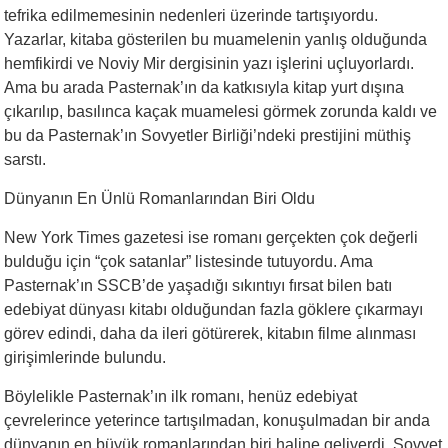
tefrika edilmemesinin nedenleri üzerinde tartışıyordu.
Yazarlar, kitaba gösterilen bu muamelenin yanlış olduğunda
hemfikirdi ve Noviy Mir dergisinin yazı işlerini uçluyorlardı.
Ama bu arada Pasternak’ın da katkısıyla kitap yurt dışına
çıkarılıp, basılınca kaçak muamelesi görmek zorunda kaldı ve
bu da Pasternak’ın Sovyetler Birliği’ndeki prestijini müthiş
sarstı.
Dünyanın En Ünlü Romanlarından Biri Oldu
New York Times gazetesi ise romanı gerçekten çok değerli
bulduğu için “çok satanlar” listesinde tutuyordu. Ama
Pasternak’ın SSCB’de yaşadığı sıkıntıyı fırsat bilen batı
edebiyat dünyası kitabı olduğundan fazla göklere çıkarmayı
görev edindi, daha da ileri götürerek, kitabın filme alınması
girişimlerinde bulundu.
Böylelikle Pasternak’ın ilk romanı, henüz edebiyat
çevrelerince yeterince tartışılmadan, konuşulmadan bir anda
dünyanın en büyük romanlarından biri haline geliverdi. Sovyet