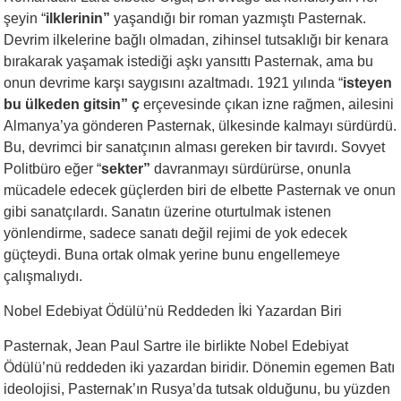
şeyin “
ilklerinin”
yaşandığı bir roman yazmıştı Pasternak.
Devrim ilkelerine bağlı olmadan, zihinsel tutsaklığı bir kenara
bırakarak yaşamak istediği aşkı yansıttı Pasternak, ama bu
onun devrime karşı saygısını azaltmadı. 1921 yılında “
isteyen
bu ülkeden gitsin” ç
erçevesinde çıkan izne rağmen, ailesini
Almanya’ya gönderen Pasternak, ülkesinde kalmayı sürdürdü.
Bu, devrimci bir sanatçının alması gereken bir tavırdı. Sovyet
Politbüro eğer “
sekter”
davranmayı sürdürürse, onunla
mücadele edecek güçlerden biri de elbette Pasternak ve onun
gibi sanatçılardı. Sanatın üzerine oturtulmak istenen
yönlendirme, sadece sanatı değil rejimi de yok edecek
güçteydi. Buna ortak olmak yerine bunu engellemeye
çalışmalıydı.
Nobel Edebiyat Ödülü’nü Reddeden İki Yazardan Biri
Pasternak, Jean Paul Sartre ile birlikte Nobel Edebiyat
Ödülü’nü reddeden iki yazardan biridir. Dönemin egemen Batı
ideolojisi, Pasternak’ın Rusya’da tutsak olduğunu, bu yüzden