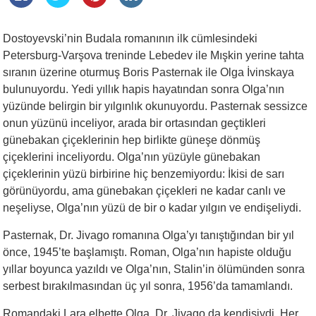
Dostoyevski’nin Budala romanının ilk cümlesindeki
Petersburg-Varşova treninde Lebedev ile Mışkin yerine tahta
sıranın üzerine oturmuş Boris Pasternak ile Olga İvinskaya
bulunuyordu. Yedi yıllık hapis hayatından sonra Olga’nın
yüzünde belirgin bir yılgınlık okunuyordu. Pasternak sessizce
onun yüzünü inceliyor, arada bir ortasından geçtikleri
günebakan çiçeklerinin hep birlikte güneşe dönmüş
çiçeklerini inceliyordu. Olga’nın yüzüyle günebakan
çiçeklerinin yüzü birbirine hiç benzemiyordu: İkisi de sarı
görünüyordu, ama günebakan çiçekleri ne kadar canlı ve
neşeliyse, Olga’nın yüzü de bir o kadar yılgın ve endişeliydi.
Pasternak, Dr. Jivago romanına Olga’yı tanıştığından bir yıl
önce, 1945’te başlamıştı. Roman, Olga’nın hapiste olduğu
yıllar boyunca yazıldı ve Olga’nın, Stalin’in ölümünden sonra
serbest bırakılmasından üç yıl sonra, 1956’da tamamlandı.
Romandaki Lara elbette Olga, Dr. Jivago da kendisiydi. Her