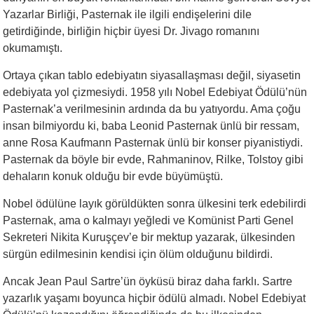
Yazarlar Birliği, Pasternak ile ilgili endişelerini dile
getirdiğinde, birliğin hiçbir üyesi Dr. Jivago romanını
okumamıştı.
Ortaya çıkan tablo edebiyatın siyasallaşması değil, siyasetin
edebiyata yol çizmesiydi. 1958 yılı Nobel Edebiyat Ödülü’nün
Pasternak’a verilmesinin ardında da bu yatıyordu. Ama çoğu
insan bilmiyordu ki, baba Leonid Pasternak ünlü bir ressam,
anne Rosa Kaufmann Pasternak ünlü bir konser piyanistiydi.
Pasternak da böyle bir evde, Rahmaninov, Rilke, Tolstoy gibi
dehaların konuk olduğu bir evde büyümüştü.
Nobel ödülüne layık görüldükten sonra ülkesini terk edebilirdi
Pasternak, ama o kalmayı yeğledi ve Komünist Parti Genel
Sekreteri Nikita Kuruşçev’e bir mektup yazarak, ülkesinden
sürgün edilmesinin kendisi için ölüm olduğunu bildirdi.
Ancak Jean Paul Sartre’ün öyküsü biraz daha farklı. Sartre
yazarlık yaşamı boyunca hiçbir ödülü almadı. Nobel Edebiyat