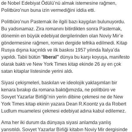
de Nobel Edebiyat Ödülü’nü almak istemesine rağmen,
Politbüro’nun buna izin vermediğini iddia etti.
Politbüro’nun Pasternak ile ilgili bazı kaygıları bulunuyordu.
Bu yadsınamaz. Zira romanını bitirdikten sonra Pasternak,
dönemin en büyük edebiyat dergilerinden olan Noviy Mir’e
göndermesine rağmen, roman dergide tefrika edilmedi. Kitap
Rusya dışına kaçırıldı ve ilk baskısı 1957 yılında İtalya’da
yapıldı. Tabii bütün “
liberal”
dünya bu karşı koyuşa, manifesto
olarak baktı ve New York Times kitap ekinde 26 ay en çok
satan kitaplar listesinde yerini aldı.
Siyasi çekişmeleri, baskıları ve ideolojik yaklaşımları bir
kenara bırakıp da romana baktığımızda, ne politbüro ve
Sovyet Yazarlar Birliği’nin yerin dibine çekmesi ne de New
York Times kitap ekinin yazara Dean R.Koontz ya da Robert
Ludlum muamelesi çekmesi edebiyat adına kabul edilemez.
Ama her iki durum da dünyaya siyasi anlamda yanlış
yansıtıldı. Sovyet Yazarlar Birliği kitabın Noviy Mir dergisinde