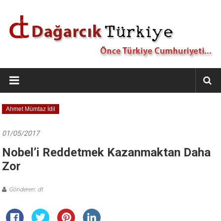
İçeriğe
geç
Dağarcık
Türkiye
Önce
Ahmet Mümtaz İdil
Türkiye
Cumhuriyeti…
01/05/2017
Nobel’i Reddetmek Kazanmaktan Daha
Zor
Gönderen: dt