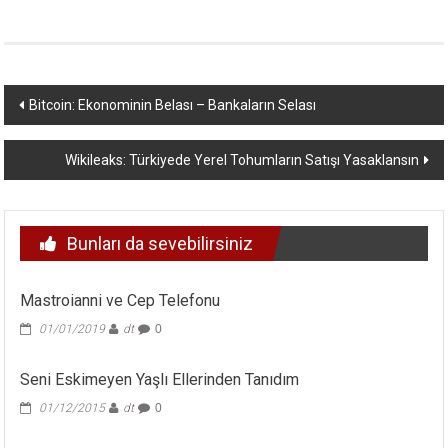
Yazı
Bitcoin: Ekonominin Belası – Bankaların Selası
dolaşımı
Wikileaks: Türkiyede Yerel Tohumların Satışı Yasaklansın
Bunları da sevebilirsiniz
Mastroianni ve Cep Telefonu
01/01/2019
dt
0
Seni Eskimeyen Yaşlı Ellerinden Tanıdım
01/12/2015
dt
0