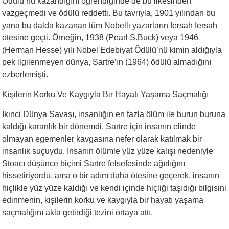
Ödülü’nü kazandığını öğrendiğinde de bu ilkesinden
vazgeçmedi ve ödülü reddetti. Bu tavrıyla, 1901 yılından bu
yana bu dalda kazanan tüm Nobelli yazarların fersah fersah
ötesine geçti. Örneğin, 1938 (Pearl S.Buck) veya 1946
(Herman Hesse) yılı Nobel Edebiyat Ödülü’nü kimin aldığıyla
pek ilgilenmeyen dünya, Sartre’ın (1964) ödülü almadığını
ezberlemişti.
Kişilerin Korku Ve Kaygıyla Bir Hayatı Yaşama Saçmalığı
İkinci Dünya Savaşı, insanlığın en fazla ölüm ile burun buruna
kaldığı karanlık bir dönemdi. Sartre için insanın elinde
olmayan egemenler kavgasına nefer olarak katılmak bir
insanlık suçuydu. İnsanın ölümle yüz yüze kalışı nedeniyle
Stoacı düşünce biçimi Sartre felsefesinde ağırlığını
hissetiriyordu, ama o bir adım daha ötesine geçerek, insanın
hiçlikle yüz yüze kaldığı ve kendi içinde hiçliği taşıdığı bilgisini
edinmenin, kişilerin korku ve kaygıyla bir hayatı yaşama
saçmalığını akla getirdiği tezini ortaya attı.