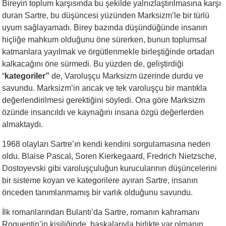
Bireyin toplum karşısında bu şekilde yalnızlaştırılmasına karşı
duran Sartre, bu düşüncesi yüzünden Marksizm’le bir türlü
uyum sağlayamadı. Birey bazında düşündüğünde insanın
hiçliğe mahkum olduğunu öne sürerken, bunun toplumsal
katmanlara yayılmak ve örgütlenmekle birleştiğinde ortadan
kalkacağını öne sürmedi. Bu yüzden de, geliştirdiği
“
kategoriler”
de, Varoluşçu Marksizm üzerinde durdu ve
savundu. Marksizm’in ancak ve tek varoluşçu bir mantıkla
değerlendirilmesi gerektiğini söyledi. Ona göre Marksizm
özünde insancıldı ve kaynağını insana özgü değerlerden
almaktaydı.
1968 olayları Sartre’ın kendi kendini sorgulamasına neden
oldu. Blaise Pascal, Soren Kierkegaard, Fredrich Nietzsche,
Dostoyevski gibi varoluşçuluğun kurucularının düşüncelerini
bir sisteme koyan ve kategorilere ayıran Sartre, insanın
önceden tanımlanmamış bir varlık olduğunu savundu.
İlk romanlarından Bulantı’da Sartre, romanın kahramanı
Roquentin’in kişiliğinde, başkalarıyla birlikte var olmanın