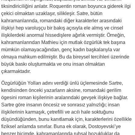
tiksindiriciliğini anlatır. Roquentin roman boyunca giderek ilgi
çekici olmaktan uzaklaşır, silikleşir. Satre, bütün
kahramanlarında, romandaki diğer karakterler arasındaki
ilişkiyi hep varoluşçu bir bakış açısıyla ele almış ve cinsel
ilişkilerdeki anormal hissedişlere ağırlık vermiştir. Örneğin,
kahramanlarından Mathieu için mutlak özgürlük tek başına
mümkün olamayacağından, genç kadın başkalarıyla var
olmaya mahkum edilmiştir. Bu da bireysel tercihleri üzerinde
büyük baskı oluşturmakta ve onu insan olmaktan
çıkarmaktadır.
Özgürlüğün Yolları adını verdiği ünlü üçlemesinde Sartre,
kendisinden önceki yazarların aksine, romandaki gerilim
ögesini roman kişilerinin aralarındaki gevşek ilişkiye bağlar.
Sartre göre insanın öncesiz ve sonrasız yalnızlığı; insan
ilişkilerinin karmaşık, çetrefilli ve acılı hale soktuğunu
düşündüğünden, bunu kanıtlamak için, karakterlerini özellikle
fiziksel anlamda sınırlar. Buna ek olarak, Dostoyevski’ye
benzer biçimde, kahramanlarında ruhsal bozukluklar da