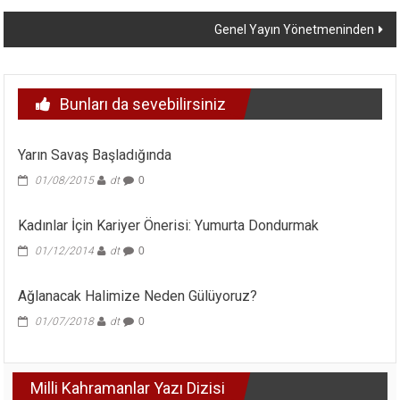
dolaşımı
Genel Yayın Yönetmeninden
Bunları da sevebilirsiniz
Yarın Savaş Başladığında
01/08/2015
dt
0
Kadınlar İçin Kariyer Önerisi: Yumurta Dondurmak
01/12/2014
dt
0
Ağlanacak Halimize Neden Gülüyoruz?
01/07/2018
dt
0
Milli Kahramanlar Yazı Dizisi