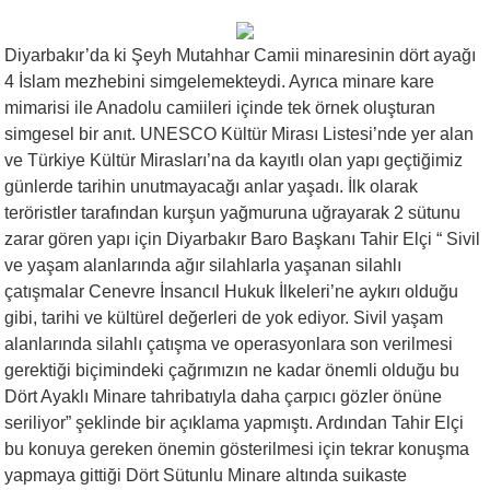
Diyarbakır’da ki Şeyh Mutahhar Camii minaresinin dört ayağı
4 İslam mezhebini simgelemekteydi. Ayrıca minare kare
mimarisi ile Anadolu camiileri içinde tek örnek oluşturan
simgesel bir anıt. UNESCO Kültür Mirası Listesi’nde yer alan
ve Türkiye Kültür Mirasları’na da kayıtlı olan yapı geçtiğimiz
günlerde tarihin unutmayacağı anlar yaşadı. İlk olarak
teröristler tarafından kurşun yağmuruna uğrayarak 2 sütunu
zarar gören yapı için Diyarbakır Baro Başkanı Tahir Elçi “ Sivil
ve yaşam alanlarında ağır silahlarla yaşanan silahlı
çatışmalar Cenevre İnsancıl Hukuk İlkeleri’ne aykırı olduğu
gibi, tarihi ve kültürel değerleri de yok ediyor. Sivil yaşam
alanlarında silahlı çatışma ve operasyonlara son verilmesi
gerektiği biçimindeki çağrımızın ne kadar önemli olduğu bu
Dört Ayaklı Minare tahribatıyla daha çarpıcı gözler önüne
seriliyor” şeklinde bir açıklama yapmıştı. Ardından Tahir Elçi
bu konuya gereken önemin gösterilmesi için tekrar konuşma
yapmaya gittiği Dört Sütunlu Minare altında suikaste