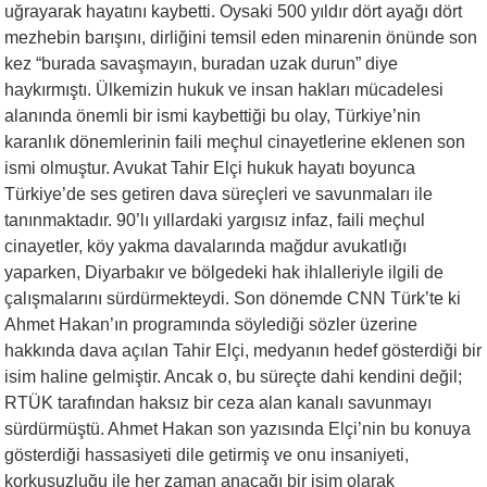
uğrayarak hayatını kaybetti. Oysaki 500 yıldır dört ayağı dört
mezhebin barışını, dirliğini temsil eden minarenin önünde son
kez “burada savaşmayın, buradan uzak durun” diye
haykırmıştı. Ülkemizin hukuk ve insan hakları mücadelesi
alanında önemli bir ismi kaybettiği bu olay, Türkiye’nin
karanlık dönemlerinin faili meçhul cinayetlerine eklenen son
ismi olmuştur. Avukat Tahir Elçi hukuk hayatı boyunca
Türkiye’de ses getiren dava süreçleri ve savunmaları ile
tanınmaktadır. 90’lı yıllardaki yargısız infaz, faili meçhul
cinayetler, köy yakma davalarında mağdur avukatlığı
yaparken, Diyarbakır ve bölgedeki hak ihlalleriyle ilgili de
çalışmalarını sürdürmekteydi. Son dönemde CNN Türk’te ki
Ahmet Hakan’ın programında söylediği sözler üzerine
hakkında dava açılan Tahir Elçi, medyanın hedef gösterdiği bir
isim haline gelmiştir. Ancak o, bu süreçte dahi kendini değil;
RTÜK tarafından haksız bir ceza alan kanalı savunmayı
sürdürmüştü. Ahmet Hakan son yazısında Elçi’nin bu konuya
gösterdiği hassasiyeti dile getirmiş ve onu insaniyeti,
korkusuzluğu ile her zaman anacağı bir isim olarak