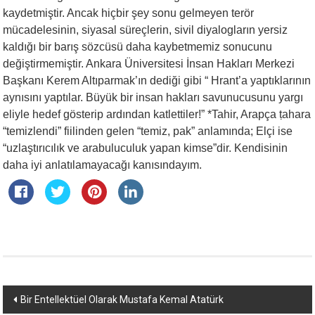
kaydetmiştir. Ancak hiçbir şey sonu gelmeyen terör
mücadelesinin, siyasal süreçlerin, sivil diyalogların yersiz
kaldığı bir barış sözcüsü daha kaybetmemiz sonucunu
değiştirmemiştir. Ankara Üniversitesi İnsan Hakları Merkezi
Başkanı Kerem Altıparmak’ın dediği gibi “ Hrant’a yaptıklarının
aynısını yaptılar. Büyük bir insan hakları savunucusunu yargı
eliyle hedef gösterip ardından katlettiler!” *Tahir, Arapça ṭahara
“temizlendi” fiilinden gelen “temiz, pak” anlamında; Elçi ise
“uzlaştırıcılık ve arabuluculuk yapan kimse”dir. Kendisinin
daha iyi anlatılamayacağı kanısındayım.
Yazı
Bir Entellektüel Olarak Mustafa Kemal Atatürk