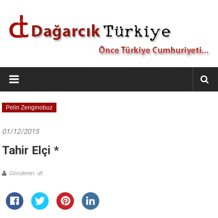
İçeriğe
geç
Dağarcık
Türkiye
Önce
Pelin Zenginobuz
Türkiye
Cumhuriyeti…
01/12/2015
Tahir Elçi *
Gönderen: dt