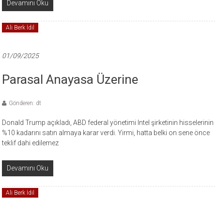
Devamını Oku
Ali Berk İdil
01/09/2025
Parasal Anayasa Üzerine
Gönderen: dt
Donald Trump açıkladı, ABD federal yönetimi Intel şirketinin hisselerinin
%10 kadarını satın almaya karar verdi. Yirmi, hatta belki on sene önce
teklif dahi edilemez
Devamını Oku
Ali Berk İdil