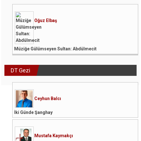
Oğuz Elbaş
Müziğe Gülümseyen Sultan: Abdülmecit
DT Gezi
Ceyhun Balcı
İki Günde Şanghay
Mustafa Kaymakçı