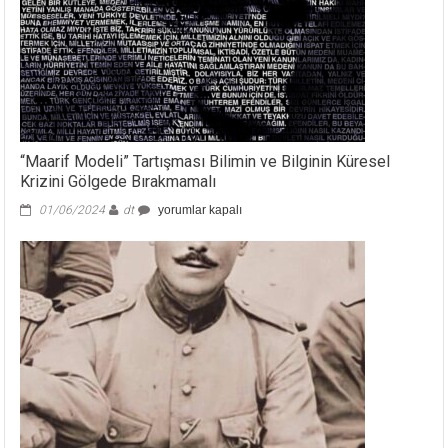
“Maarif Modeli” Tartışması Bilimin ve Bilginin Küresel
Krizini Gölgede Bırakmamalı
“Maarif
01/06/2024
dt
yorumlar kapalı
Modeli”
Tartışması
Bilimin
ve
Bilginin
Küresel
Krizini
Gölgede
Bırakmamalı
için