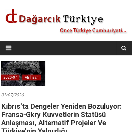
İçeriğe
geç
Dağarcık
Türkiye
Önce
Türkiye
Cumhuriyeti…
2026-07
Ali İhsan
01/07/2026
Kıbrıs’ta Dengeler Yeniden Bozuluyor:
Fransa-Gkry Kuvvetlerin Statüsü
Anlaşması, Alternatif Projeler Ve
Türkiye’nin Yalnızlığı