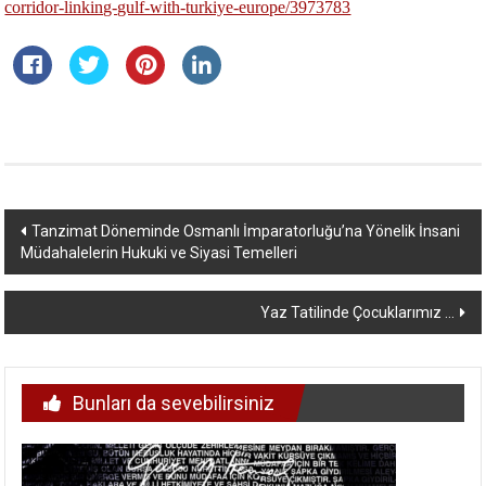
corridor-linking-gulf-with-turkiye-europe/3973783
Yazı
Tanzimat Döneminde Osmanlı İmparatorluğu’na Yönelik İnsani
Müdahalelerin Hukuki ve Siyasi Temelleri
dolaşımı
Yaz Tatilinde Çocuklarımız …
Bunları da sevebilirsiniz