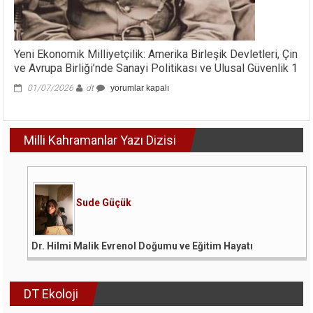
Yeni Ekonomik Milliyetçilik: Amerika Birleşik Devletleri, Çin
ve Avrupa Birliği’nde Sanayi Politikası ve Ulusal Güvenlik 1
Yeni
01/07/2026
dt
yorumlar kapalı
Ekonomik
Milliyetçilik:
Amerika
Milli Kahramanlar Yazı Dizisi
Birleşik
Devletleri,
Çin
ve
Avrupa
Birliği’nde
Sude Güçük
Sanayi
Politikası
ve
Dr. Hilmi Malik Evrenol Doğumu ve Eğitim Hayatı
Ulusal
Güvenlik
1
için
DT Ekoloji