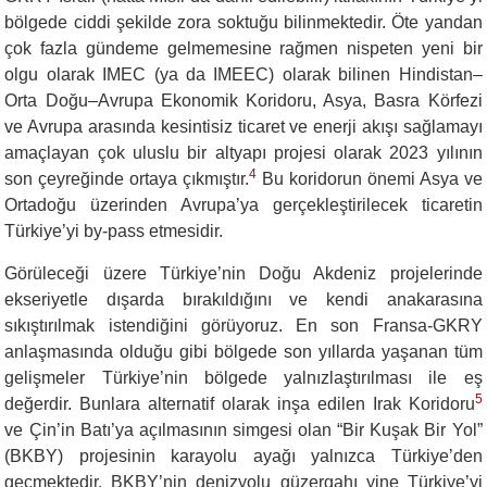
bölgede ciddi şekilde zora soktuğu bilinmektedir. Öte yandan
çok fazla gündeme gelmemesine rağmen nispeten yeni bir
olgu olarak IMEC (ya da IMEEC) olarak bilinen Hindistan–
Orta Doğu–Avrupa Ekonomik Koridoru, Asya, Basra Körfezi
ve Avrupa arasında kesintisiz ticaret ve enerji akışı sağlamayı
amaçlayan çok uluslu bir altyapı projesi olarak 2023 yılının
4
son çeyreğinde ortaya çıkmıştır.
Bu koridorun önemi Asya ve
Ortadoğu üzerinden Avrupa’ya gerçekleştirilecek ticaretin
Türkiye’yi by-pass etmesidir.
Görüleceği üzere Türkiye’nin Doğu Akdeniz projelerinde
ekseriyetle dışarda bırakıldığını ve kendi anakarasına
sıkıştırılmak istendiğini görüyoruz. En son Fransa-GKRY
anlaşmasında olduğu gibi bölgede son yıllarda yaşanan tüm
gelişmeler Türkiye’nin bölgede yalnızlaştırılması ile eş
5
değerdir. Bunlara alternatif olarak inşa edilen Irak Koridoru
ve Çin’in Batı’ya açılmasının simgesi olan “Bir Kuşak Bir Yol”
(BKBY) projesinin karayolu ayağı yalnızca Türkiye’den
geçmektedir. BKBY’nin denizyolu güzergahı yine Türkiye’yi