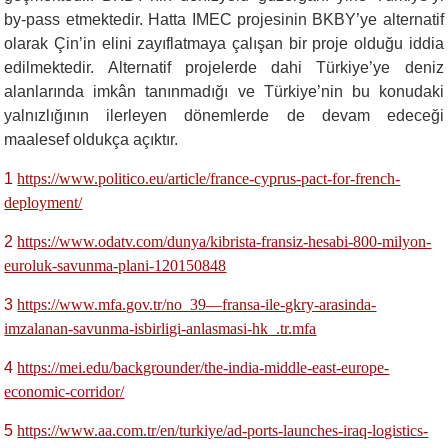
by-pass etmektedir. Hatta IMEC projesinin BKBY’ye alternatif
olarak Çin’in elini zayıflatmaya çalışan bir proje olduğu iddia
edilmektedir. Alternatif projelerde dahi Türkiye’ye deniz
alanlarında imkân tanınmadığı ve Türkiye’nin bu konudaki
yalnızlığının ilerleyen dönemlerde de devam edeceği
maalesef oldukça açıktır.
1
https://www.politico.eu/article/france-cyprus-pact-for-french-
deployment/
2
https://www.odatv.com/dunya/kibrista-fransiz-hesabi-800-milyon-
euroluk-savunma-plani-120150848
3
https://www.mfa.gov.tr/no_39—fransa-ile-gkry-arasinda-
imzalanan-savunma-isbirligi-anlasmasi-hk_.tr.mfa
4
https://mei.edu/backgrounder/the-india-middle-east-europe-
economic-corridor/
5
https://www.aa.com.tr/en/turkiye/ad-ports-launches-iraq-logistics-