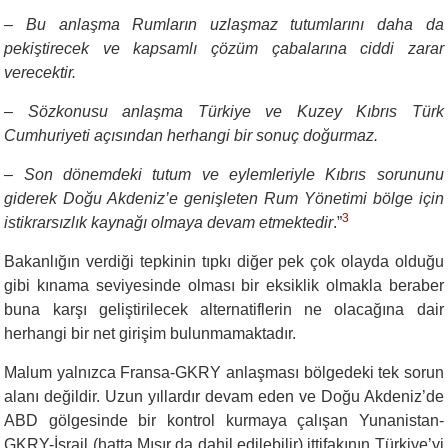
– Bu anlaşma Rumların uzlaşmaz tutumlarını daha da
pekiştirecek ve kapsamlı çözüm çabalarına ciddi zarar
verecektir.
– Sözkonusu anlaşma Türkiye ve Kuzey Kıbrıs Türk
Cumhuriyeti açısından herhangi bir sonuç doğurmaz.
– Son dönemdeki tutum ve eylemleriyle Kıbrıs sorununu
giderek Doğu Akdeniz’e genişleten Rum Yönetimi bölge için
3
istikrarsızlık kaynağı olmaya devam etmektedir
.”
Bakanlığın verdiği tepkinin tıpkı diğer pek çok olayda olduğu
gibi kınama seviyesinde olması bir eksiklik olmakla beraber
buna karşı geliştirilecek alternatiflerin ne olacağına dair
herhangi bir net girişim bulunmamaktadır.
Malum yalnızca Fransa-GKRY anlaşması bölgedeki tek sorun
alanı değildir. Uzun yıllardır devam eden ve Doğu Akdeniz’de
ABD gölgesinde bir kontrol kurmaya çalışan Yunanistan-
GKRY-İsrail (hatta Mısır da dahil edilebilir) ittifakının Türkiye’yi