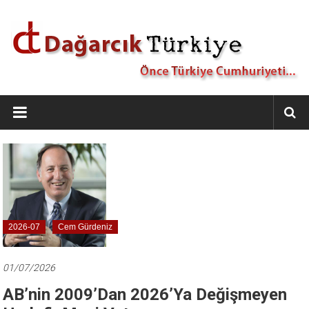
İçeriğe
geç
Dağarcık
Türkiye
Önce
Türkiye
Cumhuriyeti…
2026-07
Cem Gürdeniz
01/07/2026
AB’nin 2009’dan 2026’ya Değişmeyen