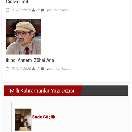
Cins-i Latif
Cins-
01/07/2026
dt
yorumlar kapalı
i
Latif
için
İkinci Annem: Zühal Ana
İkinci
01/07/2026
dt
yorumlar kapalı
Annem:
Zühal
Ana
Milli Kahramanlar Yazı Dizisi
için
Sude Güçük