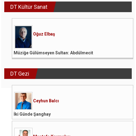
DT Kültür Sanat
Oğuz Elbaş
Müziğe Gülümseyen Sultan: Abdülmecit
DT Gezi
Ceyhun Balcı
İki Günde Şanghay