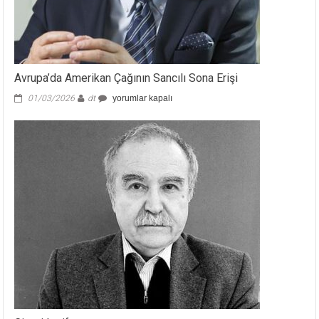
Avrupa’da Amerikan Çağının Sancılı Sona Erişi
Avrupa’da
01/03/2026
dt
yorumlar kapalı
Amerikan
Çağının
Sancılı
Sona
Erişi
için