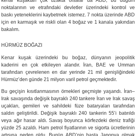
kenar kuşaktan çok uzakta olsalar da ABD, bu düğüm
noktalarının ve etrafındaki devletler üzerindeki kontrol ve
baskı yeteneklerini kaybetmek istemez. 7 nokta üzerinde ABD
için en karmaşık ve riskli olan 4 boğaz ve 1 kanala yakından
bakalım.
HÜRMÜZ BOĞAZI
Kenar kuşak üzerindeki bu boğaz, dünyanın jeopolitik
kaderini en çok etkileyen alandır. İran, BAE ve Umman
tarafından çevrelenen en dar yerinde 21 mil genişliğindeki
Hürmüz’den günde 21 milyon varil petrol geçmektedir.
Bu geçişin kısıtlanmasının örnekleri geçmişte yaşandı. İran–
Irak savaşında değişik bayraklı 240 tankere İran ve Irak savaş
uçakları, gemileri ve sahildeki füze bataryaları tarafından
saldırı geliştirildi. Değişik bayraklı 240 tankerin 55’i batırıldı
veya ağır hasar aldı. Savaş boyunca körfezdeki deniz trafiği
yüzde 25 azaldı. Ham petrol fiyatlarının ve sigorta ücretlerinin
artışına neden oldu. Bugün ABD’nin başta Japonya olmak