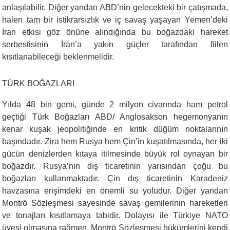
anlaşılabilir. Diğer yandan ABD’nin gelecekteki bir çatışmada,
halen tam bir istikrarsızlık ve iç savaş yaşayan Yemen’deki
İran etkisi göz önüne alındığında bu boğazdaki hareket
serbestisinin İran’a yakın güçler tarafından fiilen
kısıtlanabileceği beklenmelidir.
TÜRK BOĞAZLARI
Yılda 48 bin gemi, günde 2 milyon civarında ham petrol
geçtiği Türk Boğazları ABD/ Anglosakson hegemonyanın
kenar kuşak jeopolitiğinde en kritik düğüm noktalarının
başındadır. Zira hem Rusya hem Çin’in kuşatılmasında, her iki
gücün denizlerden kıtaya itilmesinde büyük rol oynayan bir
boğazdır. Rusya’nın dış ticaretinin yarısından çoğu bu
boğazları kullanmaktadır. Çin dış ticaretinin Karadeniz
havzasına erişimdeki en önemli su yoludur. Diğer yandan
Montrö Sözleşmesi sayesinde savaş gemilerinin hareketleri
ve tonajları kısıtlamaya tabidir. Dolayısı ile Türkiye NATO
üyesi olmasına rağmen, Montrö Sözleşmesi hükümlerini kendi