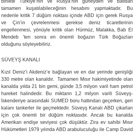
birlikte Türkiye’nin ve Rusya’nın güneyden ve batıdan
tamamen kuşatılabileceğinin hesabını yapmaktadır. Bu
nedenle kritik 7 düğüm noktası içinde ABD için gerek Rusya
ve Çin’in çevrelenmesi gerekse deniz ticaretlerinin
engellenmesi, yönüyle kritik olan Hürmüz, Malakka, Bab El
Mendeb ’ten sonra en önemli boğazın Türk Boğazları
olduğunu söyleyebiliriz.
SÜVEYŞ KANALI
Kızıl Deniz’i Akdeniz’e bağlayan ve en dar yerinde genişliği
330 metre olan kanaldır. Tamamen Mısır hakimiyetinde olan
kanalda yılda 21 bin gemi, günde 3,5 milyon varil ham petrol
hareket halindedir. Bu miktarın 1,2 milyon varili Süveyş-
İskenderiye arasındaki SUMED boru hattından geçerken, geri
kalanı tankerler ile geçmektedir. Süveyş Kanalı ABD çıkarları
için çok önemli bir düğüm noktasıdır. Ancak bu kanalda
Amerikan endişe seviyesi çok düşüktür. Zira ev sahibi Mısır
Hükümetleri 1979 yılında ABD arabuluculuğu ile Camp David