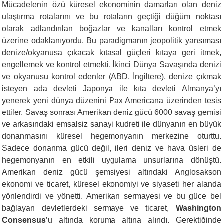
Mücadelenin özü küresel ekonominin damarları olan deniz
ulaştırma rotalarını ve bu rotaların geçtiği düğüm noktası
olarak adlandırılan boğazlar ve kanalları kontrol etmek
üzerine odaklanıyordu. Bu paradigmanın jeopolitik yansıması
denize/okyanusa çıkacak kıtasal güçleri kıtaya geri itmek,
engellemek ve kontrol etmekti. İkinci Dünya Savaşında denizi
ve okyanusu kontrol edenler (ABD, İngiltere), denize çıkmak
isteyen ada devleti Japonya ile kıta devleti Almanya’yı
yenerek yeni dünya düzenini Pax Americana üzerinden tesis
ettiler. Savaş sonrası Amerikan deniz gücü 6000 savaş gemisi
ve arkasındaki emsalsiz sanayi kudreti ile dünyanın en büyük
donanmasını küresel hegemonyanın merkezine oturttu.
Sadece donanma gücü değil, ileri deniz ve hava üsleri de
hegemonyanın en etkili uygulama unsurlarına dönüştü.
Amerikan deniz gücü şemsiyesi altındaki Anglosakson
ekonomi ve ticaret, küresel ekonomiyi ve siyaseti her alanda
yönlendirdi ve yönetti. Amerikan sermayesi ve bu güce bel
bağlayan devletlerdeki sermaye ve ticaret,
Washington
Consensus
’u altında koruma altına alındı. Gerektiğinde