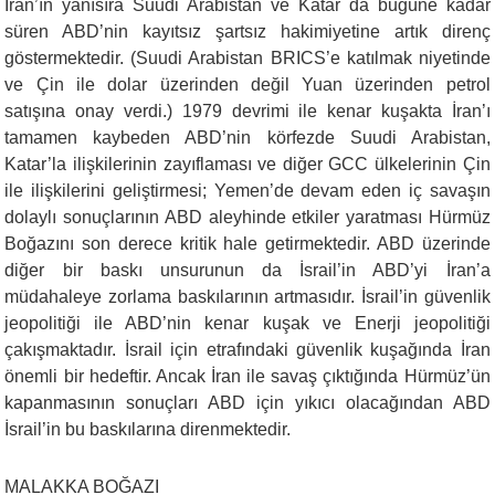
İran’ın yanısıra Suudi Arabistan ve Katar da bugüne kadar
süren ABD’nin kayıtsız şartsız hakimiyetine artık direnç
göstermektedir. (Suudi Arabistan BRICS’e katılmak niyetinde
ve Çin ile dolar üzerinden değil Yuan üzerinden petrol
satışına onay verdi.) 1979 devrimi ile kenar kuşakta İran’ı
tamamen kaybeden ABD’nin körfezde Suudi Arabistan,
Katar’la ilişkilerinin zayıflaması ve diğer GCC ülkelerinin Çin
ile ilişkilerini geliştirmesi; Yemen’de devam eden iç savaşın
dolaylı sonuçlarının ABD aleyhinde etkiler yaratması Hürmüz
Boğazını son derece kritik hale getirmektedir. ABD üzerinde
diğer bir baskı unsurunun da İsrail’in ABD’yi İran’a
müdahaleye zorlama baskılarının artmasıdır. İsrail’in güvenlik
jeopolitiği ile ABD’nin kenar kuşak ve Enerji jeopolitiği
çakışmaktadır. İsrail için etrafındaki güvenlik kuşağında İran
önemli bir hedeftir. Ancak İran ile savaş çıktığında Hürmüz’ün
kapanmasının sonuçları ABD için yıkıcı olacağından ABD
İsrail’in bu baskılarına direnmektedir.
MALAKKA BOĞAZI