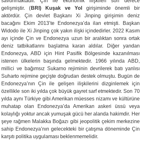
savunmaktadır. Çin ile ekonomik ilişkileri son derece
gelişmiştir. (
BRI) Kuşak ve Yol
girişiminde önemli bir
aktördür. Çin devlet Başkanı Xi Jinping girişimin deniz
bacağını Ekim 2013’te Endonezya’da ilan etmişti. Başkan
Widodo ile Xi Jinping çok yakın ilişki içindedirler. 2022 Kasım
ayı içinde Çin ve Endonezya uzun bir aralıktan sonra ortak
deniz tatbikatlarını başlatma kararı aldılar. Diğer yandan
Endonezya, ABD için Hint Pasifik Bölgesinde kazanılması
istenen ülkelerin başında gelmektedir. 1966 yılında ABD,
millici ve bağımsız Sukarno rejiminin devrilerek batı yanlısı
Suharto rejimine geçişte doğrudan destek olmuştu. Bugün de
Endonezya’nın Çin ile gelişen ilişkilerini dizginlemek için
özellikle son iki yılda çok büyük gayret sarf etmektedir. Son 70
yılda aynı Türkiye gibi Amerikan müesses nizamı ve kültürüne
muhatap olan Endonezya’da Amerikan askeri üssü veya
kolaylığı yoktur ancak yumuşak gücü her alanda hakimdir. Her
şeye rağmen Malakka Boğazı gibi jeopolitik çekim merkezine
sahip Endonezya’nın gelecekteki bir çatışma döneminde Çin
karşıtı politika uygulaması beklenmemelidir.