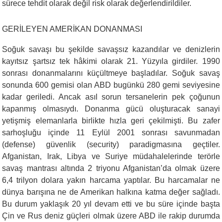
sürece tehdit olarak değil risk olarak değerlendirildiler.
GERİLEYEN AMERİKAN DONANMASI
Soğuk savaşı bu şekilde savaşsız kazandılar ve denizlerin
kayıtsız şartsız tek hâkimi olarak 21. Yüzyıla girdiler. 1990
sonrası donanmalarını küçültmeye başladılar. Soğuk savaş
sonunda 600 gemisi olan ABD bugünkü 280 gemi seviyesine
kadar geriledi. Ancak asıl sorun tersanelerin pek çoğunun
kapanmış olmasıydı. Donanma gücü oluşturacak sanayi
yetişmiş elemanlarla birlikte hızla geri çekilmişti. Bu zafer
sarhoşluğu içinde 11 Eylül 2001 sonrası savunmadan
(defense) güvenlik (security) paradigmasına geçtiler.
Afganistan, Irak, Libya ve Suriye müdahalelerinde terörle
savaş mantrası altında 2 triyonu Afganistan’da olmak üzere
6,4 trilyon dolara yakın harcama yaptılar. Bu harcamalar ne
dünya barışına ne de Amerikan halkına katma değer sağladı.
Bu durum yaklaşık 20 yıl devam etti ve bu süre içinde başta
Çin ve Rus deniz güçleri olmak üzere ABD ile rakip durumda