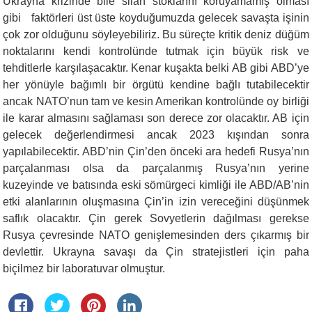
Ukrayna krizinde bile silah stoklarını koruyamamış olması
gibi faktörleri üst üste koyduğumuzda gelecek savaşta işinin
çok zor olduğunu söyleyebiliriz. Bu süreçte kritik deniz düğüm
noktalarını kendi kontrolünde tutmak için büyük risk ve
tehditlerle karşılaşacaktır. Kenar kuşakta belki AB gibi ABD’ye
her yönüyle bağımlı bir örgütü kendine bağlı tutabilecektir
ancak NATO’nun tam ve kesin Amerikan kontrolünde oy birliği
ile karar almasını sağlaması son derece zor olacaktır. AB için
gelecek değerlendirmesi ancak 2023 kışından sonra
yapılabilecektir. ABD’nin Çin’den önceki ara hedefi Rusya’nın
parçalanması olsa da parçalanmış Rusya’nın yerine
kuzeyinde ve batısında eski sömürgeci kimliği ile ABD/AB’nin
etki alanlarının oluşmasına Çin’in izin vereceğini düşünmek
saflık olacaktır. Çin gerek Sovyetlerin dağılması gerekse
Rusya çevresinde NATO genişlemesinden ders çıkarmış bir
devlettir. Ukrayna savaşı da Çin stratejistleri için paha
biçilmez bir laboratuvar olmuştur.