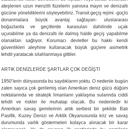
ateşlenen uzun menzilli füzelerin yanısıra mayın ve denizaltı
gücüne yöneldiklerini söyleyebiliriz. Transit geçiş rejimi -güçlü
donanmalara büyük avantaj sağlayan- uluslararası
boğazlarda ve geçitlerde karasuları dahilinde uçak
uçurabilme ya da denizaltı ile dalmış halde geçiş yapabilme
olanakları sağlıyor. Korumacı devletler bu hakkı kendi
güvenlikleri aleyhine kullanacak büyük güçlere asimetrik
tehdit yaratacak silahlanmaya gittiler.
ARTIK DENİZLERDE ŞARTLAR ÇOK DEĞİŞTİ
1950’lerin dünyasında bu saydıklarım yoktu. O nedenle bugün
zaten sayıca çok gerilemiş olan Amerikan deniz gücü düğüm
noktalarında ve stratejik limanların yaklaşma sularında ciddi
tehdit ve riskler ile muhatap olacak. Bu nedenledir ki
Amerikan savaş gemilerinin artık serbest bir şekilde Batı
Pasifik, Kuzey Denizi ve Arktik Okyanusunda kriz ve savaş
durumunda varlık göstermeleri kolayca alınacak bir karar