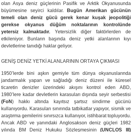
olan Asya deniz güçlerinin Pasifik ve Arktik Okyanusunda
büyümesine seyirci kaldılar.
Bugün Amerikan gücünün
temeli olan deniz gücü gerek kenar kuşak jeopolitiği
gerekse okyanus düğüm noktalarının kontrolünde
yetersiz kalmaktadır.
Yetersizlik diğer faktörlerden de
etkileniyor. Bunların başında deniz yetki alanlarının kıyı
devletlerine tanıdığı haklar geliyor.
GENİŞ DENİZ YETKİ ALANLARININ ORTAYA ÇIKMASI
1950’lerde bini aşkın gemiyle tüm dünya okyanuslarında
jandarmalık yapan ve sağladığı deniz düzeni ile küresel
ticaretin denizler üzerindeki akışını kontrol eden ABD,
1980’lere kadar devletlerin karasuları dışında seyir serbestisi
(FoN
) hakkı altında kayıtsız şartsız sindirme gücünü
kullanıyordu. Karasuları sınırında tatbikatlar yapıyor, sismik ve
araştırma gemilerini sınırsızca kullanıyor, istihbarat topluyordu.
Ancak ABD ve yanındaki Anglosakson deniz güçleri 1982
yılında BM Deniz Hukuku Sözleşmesinin
(UNCLOS III)