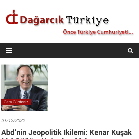
İçeriğe
geç
Dağarcık
Türkiye
Önce
Türkiye
Cumhuriyeti…
Cem Gürdeniz
01/12/2022
Abd’nin Jeopolitik Ikilemi: Kenar Kuşak