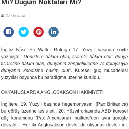
Mı? Düğüm Noktaları Mı?
Gönderen: dt
İngiliz Kâşif Sir Walter Raleigh 17. Yüzyıl başında şöyle
yazmıştı: ‘’
Denizlere hâkim olan, ticarete hâkim olur; dünya
ticaretine hakim olan, dünyanın zenginliklerine ve dolayısıyla
dünyanın kendisine hakim olur”.
Küresel güç mücadelesi
yüzyıllar boyunca bu paradigma üzerine kuruldu.
OKYANUSLARDA ANGLOSAKSON HAKİMİYETİ
İngiltere, 19. Yüzyıl başında hegemonyasını (Pax Brittanica)
bu görüş üzerine tesis etti. 20. Yüzyıl ortasında ABD küresel
güç konumunu (Pax Americana) İngiltere’den aynı görüşle
devraldı. Her iki Anglosakson devlet de okyanus devleti idi.