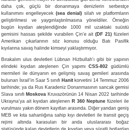
daha çok, güçlü bir donanmaya denizlerin serbestçe
kullanımını engelleyecek
(sea denial)
silah ve platformların
geliştirilmesi ve yaygınlaştırılmasına yöneldiler. Örneğin
bugün kıyıdan ateşlendiğinde 1000 mil uzaktaki suüstü
gemisini hassas şekilde vurabilen Çin’e ait
(DF 21)
füzeleri
Amerikan çıkarlarının söz konusu olduğu Batı Pasifik
kıyılarına savaş halinde kimseyi yaklaştırmıyo
r.
Bırakalım ulus devletleri Lübnan Hizbullah’ı gibi bir yapının
elindeki kıyıdan ateşlenen Çin yapımı
CSS-802
güdümlü
mermileri ile dünyanın en gelişmiş savaş gemileri arasında
bulunan İsrail’in Saar 5 sınıfı
Hanit
korvetini 14 Temmuz 2006
tarihinde; ya da Rus Karadeniz Donanmasının sancak gemisi
Slava sınıfı
Moskova
Kruvazörünün 14 Nisan 2022 tarihinde
Ukrayna’ya ait kıyıdan ateşlenen
R 360 Neptune
füzeleri ile
vurulması yakın dönem kayıtları arasında. Diğer yandan geniş
MEB ve kıta sahanlığına sahip kıyı devletleri ile transit geçiş
rejimi altında karasuları bir anda uluslararası boğaz
statüsünde kalan devletlerin de kıyıdan veya süratli botlardan