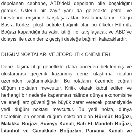
depolanan cephane, ABD’deki depoların bile boşaldığını
gördük. Üslerin bir zayıf yanı da gelecekte petrol ve
türevlerine erişimde karşılaşacakları kısıtlanmalardır. Çoğu
Basra Körfezi çıkışlı petrole bağımlı olan bu ülkeler Hürmüz
Boğazı kapandığında yakıt kıtlığı ile karşılaşacak ve ABD’ye
dolayısı ile uzun deniz geçişli desteğe bağımlı kalacaklardır.
DÜĞÜM NOKTALARI VE JEOPOLİTİK ÖNEMLERİ
Deniz taşımacılığı genellikle daha önceden belirlenmiş ve
uluslararası geçerlik kazanmış deniz ulaştırma rotaları
üzerinden sağlanmaktadır. Bu rotaların üzerinde coğrafi
düğüm noktaları mevcuttur. Kritik olarak kabul edilen ve
herhangi bir nedenle kapanması hâlinde dünya ekonomisine
ve enerji arz güvenliğine büyük zarar verecek potansiyelde
yedi düğüm noktası mevcuttur. Bu yedi nokta, dünya
ticaretinin en önemli düğüm noktaları olan
Hürmüz Boğazı,
Malakka Boğazı, Süveyş Kanalı, Bab El–Mandeb Boğazı,
İstanbul ve Çanakkale Boğazları, Panama Kanalı ve