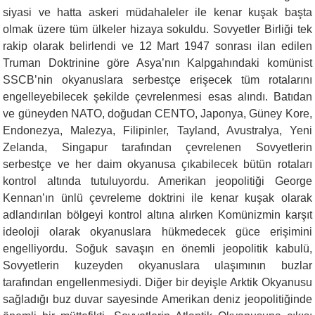
siyasi ve hatta askeri müdahaleler ile kenar kuşak başta
olmak üzere tüm ülkeler hizaya sokuldu. Sovyetler Birliği tek
rakip olarak belirlendi ve 12 Mart 1947 sonrası ilan edilen
Truman Doktrinine göre Asya’nın Kalpgahındaki komünist
SSCB’nin okyanuslara serbestçe erişecek tüm rotalarını
engelleyebilecek şekilde çevrelenmesi esas alındı. Batıdan
ve güneyden NATO, doğudan CENTO, Japonya, Güney Kore,
Endonezya, Malezya, Filipinler, Tayland, Avustralya, Yeni
Zelanda, Singapur tarafından çevrelenen Sovyetlerin
serbestçe ve her daim okyanusa çıkabilecek bütün rotaları
kontrol altında tutuluyordu. Amerikan jeopolitiği George
Kennan’ın ünlü çevreleme doktrini ile kenar kuşak olarak
adlandırılan bölgeyi kontrol altına alırken Komünizmin karşıt
ideoloji olarak okyanuslara hükmedecek güce erişimini
engelliyordu. Soğuk savaşın en önemli jeopolitik kabulü,
Sovyetlerin kuzeyden okyanuslara ulaşımının buzlar
tarafından engellenmesiydi. Diğer bir deyişle Arktik Okyanusu
sağladığı buz duvar sayesinde Amerikan deniz jeopolitiğinde