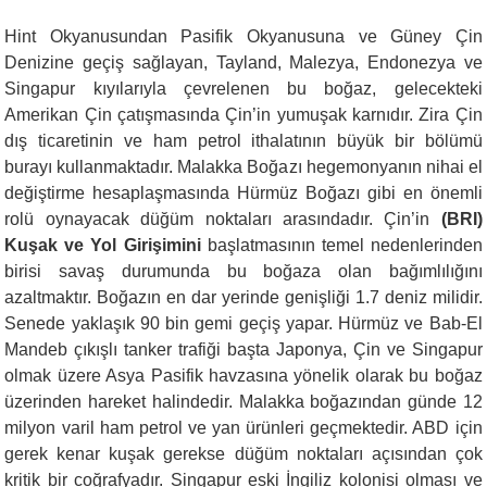
Hint Okyanusundan Pasifik Okyanusuna ve Güney Çin
Denizine geçiş sağlayan, Tayland, Malezya, Endonezya ve
Singapur kıyılarıyla çevrelenen bu boğaz, gelecekteki
Amerikan Çin çatışmasında Çin’in yumuşak karnıdır. Zira Çin
dış ticaretinin ve ham petrol ithalatının büyük bir bölümü
burayı kullanmaktadır. Malakka Boğazı hegemonyanın nihai el
değiştirme hesaplaşmasında Hürmüz Boğazı gibi en önemli
rolü oynayacak düğüm noktaları arasındadır. Çin’in
(BRI)
Kuşak ve Yol Girişimini
başlatmasının temel nedenlerinden
birisi savaş durumunda bu boğaza olan bağımlılığını
azaltmaktır. Boğazın en dar yerinde genişliği 1.7 deniz milidir.
Senede yaklaşık 90 bin gemi geçiş yapar. Hürmüz ve Bab-El
Mandeb çıkışlı tanker trafiği başta Japonya, Çin ve Singapur
olmak üzere Asya Pasifik havzasına yönelik olarak bu boğaz
üzerinden hareket halindedir. Malakka boğazından günde 12
milyon varil ham petrol ve yan ürünleri geçmektedir. ABD için
gerek kenar kuşak gerekse düğüm noktaları açısından çok
kritik bir coğrafyadır. Singapur eski İngiliz kolonisi olması ve