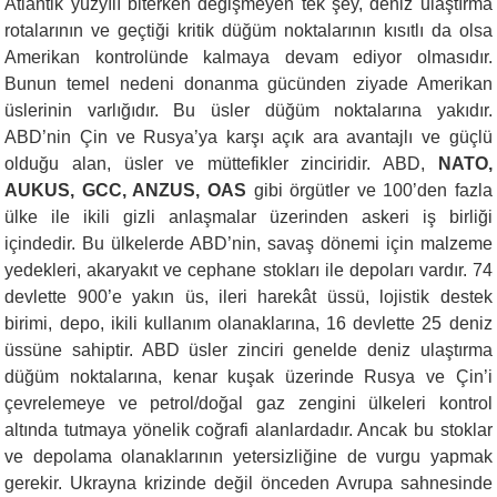
Atlantik yüzyılı biterken değişmeyen tek şey, deniz ulaştırma
rotalarının ve geçtiği kritik düğüm noktalarının kısıtlı da olsa
Amerikan kontrolünde kalmaya devam ediyor olmasıdır.
Bunun temel nedeni donanma gücünden ziyade Amerikan
üslerinin varlığıdır. Bu üsler düğüm noktalarına yakıdır.
ABD’nin Çin ve Rusya’ya karşı açık ara avantajlı ve güçlü
olduğu alan, üsler ve müttefikler zinciridir. ABD,
NATO,
AUKUS, GCC, ANZUS, OAS
gibi örgütler ve 100’den fazla
ülke ile ikili gizli anlaşmalar üzerinden askeri iş birliği
içindedir. Bu ülkelerde ABD’nin, savaş dönemi için malzeme
yedekleri, akaryakıt ve cephane stokları ile depoları vardır. 74
devlette 900’e yakın üs, ileri harekât üssü, lojistik destek
birimi, depo, ikili kullanım olanaklarına, 16 devlette 25 deniz
üssüne sahiptir. ABD üsler zinciri genelde deniz ulaştırma
düğüm noktalarına, kenar kuşak üzerinde Rusya ve Çin’i
çevrelemeye ve petrol/doğal gaz zengini ülkeleri kontrol
altında tutmaya yönelik coğrafi alanlardadır. Ancak bu stoklar
ve depolama olanaklarının yetersizliğine de vurgu yapmak
gerekir. Ukrayna krizinde değil önceden Avrupa sahnesinde