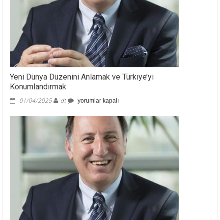
Yeni Dünya Düzenini Anlamak ve Türkiye’yi
Konumlandırmak
Yeni
01/04/2025
dt
yorumlar kapalı
Dünya
Düzenini
Anlamak
ve
Türkiye’yi
Konumlandırmak
için