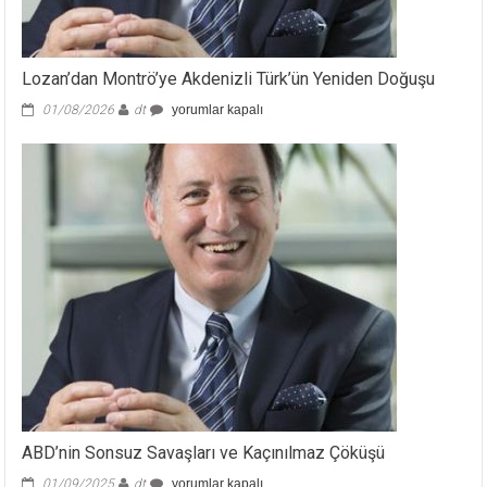
Lozan’dan Montrö’ye Akdenizli Türk’ün Yeniden Doğuşu
Lozan’dan
01/08/2026
dt
yorumlar kapalı
Montrö’ye
Akdenizli
Türk’ün
Yeniden
Doğuşu
için
ABD’nin Sonsuz Savaşları ve Kaçınılmaz Çöküşü
ABD’nin
01/09/2025
dt
yorumlar kapalı