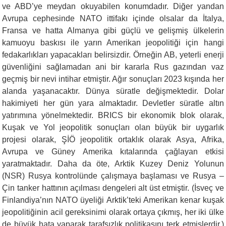
ve ABD’ye meydan okuyabilen konumdadır. Diğer yandan
Avrupa cephesinde NATO ittifakı içinde olsalar da İtalya,
Fransa ve hatta Almanya gibi güçlü ve gelişmiş ülkelerin
kamuoyu baskısı ile yarın Amerikan jeopolitiği için hangi
fedakarlıkları yapacakları belirsizdir. Örneğin AB, yeterli enerji
güvenliğini sağlamadan ani bir kararla Rus gazından vaz
geçmiş bir nevi intihar etmiştir. Ağır sonuçları 2023 kışında her
alanda yaşanacaktır. Dünya süratle değişmektedir. Dolar
hakimiyeti her gün yara almaktadır. Devletler süratle altın
yatırımına yönelmektedir. BRICS bir ekonomik blok olarak,
Kuşak ve Yol jeopolitik sonuçları olan büyük bir uygarlık
projesi olarak, ŞİÖ jeopolitik ortaklık olarak Asya, Afrika,
Avrupa ve Güney Amerika kıtalarında çağlayan etkisi
yaratmaktadır. Daha da öte, Arktik Kuzey Deniz Yolunun
(NSR) Rusya kontrolünde çalışmaya başlaması ve Rusya –
Çin tanker hattının açılması dengeleri alt üst etmiştir. (İsveç ve
Finlandiya’nın NATO üyeliği Arktik’teki Amerikan kenar kuşak
jeopolitiğinin acil gereksinimi olarak ortaya çıkmış, her iki ülke
de büyük hata yaparak tarafsızlık politikasını terk etmişlerdir.)