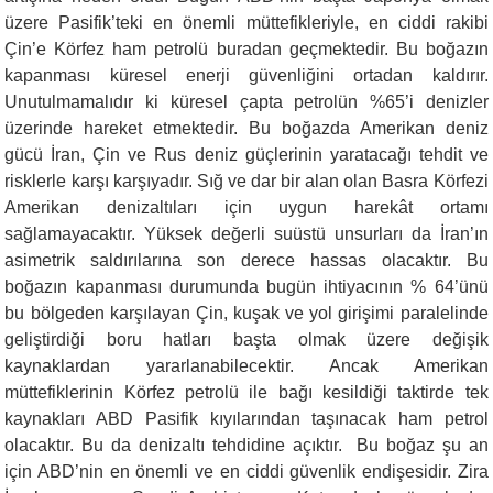
üzere Pasifik’teki en önemli müttefikleriyle, en ciddi rakibi
Çin’e Körfez ham petrolü buradan geçmektedir. Bu boğazın
kapanması küresel enerji güvenliğini ortadan kaldırır.
Unutulmamalıdır ki küresel çapta petrolün %65’i denizler
üzerinde hareket etmektedir. Bu boğazda Amerikan deniz
gücü İran, Çin ve Rus deniz güçlerinin yaratacağı tehdit ve
risklerle karşı karşıyadır. Sığ ve dar bir alan olan Basra Körfezi
Amerikan denizaltıları için uygun harekât ortamı
sağlamayacaktır. Yüksek değerli suüstü unsurları da İran’ın
asimetrik saldırılarına son derece hassas olacaktır. Bu
boğazın kapanması durumunda bugün ihtiyacının % 64’ünü
bu bölgeden karşılayan Çin, kuşak ve yol girişimi paralelinde
geliştirdiği boru hatları başta olmak üzere değişik
kaynaklardan yararlanabilecektir. Ancak Amerikan
müttefiklerinin Körfez petrolü ile bağı kesildiği taktirde tek
kaynakları ABD Pasifik kıyılarından taşınacak ham petrol
olacaktır. Bu da denizaltı tehdidine açıktır. Bu boğaz şu an
için ABD’nin en önemli ve en ciddi güvenlik endişesidir. Zira