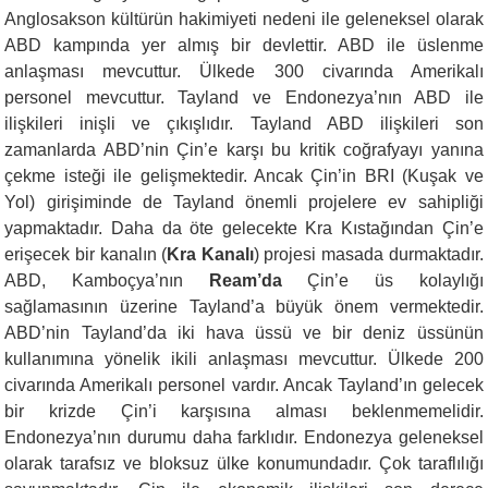
Anglosakson kültürün hakimiyeti nedeni ile geleneksel olarak
ABD kampında yer almış bir devlettir. ABD ile üslenme
anlaşması mevcuttur. Ülkede 300 civarında Amerikalı
personel mevcuttur. Tayland ve Endonezya’nın ABD ile
ilişkileri inişli ve çıkışlıdır. Tayland ABD ilişkileri son
zamanlarda ABD’nin Çin’e karşı bu kritik coğrafyayı yanına
çekme isteği ile gelişmektedir. Ancak Çin’in BRI (Kuşak ve
Yol) girişiminde de Tayland önemli projelere ev sahipliği
yapmaktadır. Daha da öte gelecekte Kra Kıstağından Çin’e
erişecek bir kanalın (
Kra Kanalı
) projesi masada durmaktadır.
ABD, Kamboçya’nın
Ream’da
Çin’e üs kolaylığı
sağlamasının üzerine Tayland’a büyük önem vermektedir.
ABD’nin Tayland’da iki hava üssü ve bir deniz üssünün
kullanımına yönelik ikili anlaşması mevcuttur. Ülkede 200
civarında Amerikalı personel vardır. Ancak Tayland’ın gelecek
bir krizde Çin’i karşısına alması beklenmemelidir.
Endonezya’nın durumu daha farklıdır. Endonezya geleneksel
olarak tarafsız ve bloksuz ülke konumundadır. Çok taraflılığı