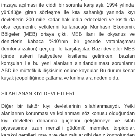
imzaya açılması ile ciddi bir sorunla karşılaştı. 1994 yılında
yürürlüğe giren sözleşme ile kıta sahanlığı yanında kıyı
devletlerin 200 mile kadar hak iddia edecekleri ve kısıtlı da
olsa egemenlik yetkilerini kullanacağı Münhasır Ekonomik
Bölgeler (MEB) ortaya çıktı. MEB ilanı ile okyanus ve
denizlerin kabaca %40’ının bir gecede vatanlaşması
(territorialization) gerçeği ile karşılaştılar. Bazı devletler MEB
içinde askeri faaliyetlere kısıtlama getirirken, bazıları
komşuları ile bu yeni alanların sınırlandırılması sorunlarını
ABD ile müttefiklik ilişkisinin önüne koydular. Bu durum kenar
kuşak jeopolitiğinde çatlama ve kırılmalara neden oldu.
SİLAHLANAN KIYI DEVLETLERİ
Diğer bir faktör kıyı devletlerinin silahlanmasıydı. Yetki
alanlarının korunması ve kollanması söz konusu olduğundan
kıyı devletleri donanma güçlerini geliştirmeye ve silah
piyasasında uzun menzilli güdümlü mermiler, torpidolar,
karakol gemileri, mayın ve denizaltılar gibi deniz kontrolünden