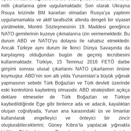
milli çıkarlarına göre uygulamaktadır. Son olarak Ukrayna
Rsuya krizinde BM kararları olmadan Rusya’ya yaptırım
uygulamamakta ve aktif tarafsızlık altında dengeli bir siyaset
yürütmekte, Montrö Sözleşmesinin 19. Maddesi gereğince
NATO gemilerinin kuzeye çıkmalarına izin vermemektedir. Bu
durum ABD ve NATO’yu dolayısı ile rahatsız etmektedir.
Ancak Türkiye aynı durum ile İkinci Dünya Savaşında da
karşılaşmış olduğundan bugün de geçmiş tecrübesini
kullanmaktadır. Türkiye, 15 Temmuz 2016 FETÖ darbe
girişimi sonrası ulusal çıkarlarını NATO çıkarlarının önüne
koymuştur. ABD’nin son altı yılda Yunanistan’a büyük yığınak
yapmasının sebebi Türk Boğazları ve Türk devleti üzerinde
eski kontrolünü kaybetmiş olmasıdır. ABD stratejistleri açıkça
deklare etmeseler de Türk Boğazları ve Türkiye
kaybedildiğinde Ege gibi binlerce ada ve adacık, kayalıktan
oluşan coğrafyada, Yunan ana karasındaki üs ve limanlar
kullanılarak engelleyici ve önleyici bir zincir
oluşturabileceklerini; Güney Kıbrıs’ta yapılacak yığınakla