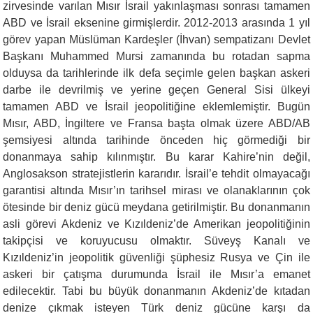
zirvesinde varılan Mısır İsrail yakınlaşması sonrası tamamen
ABD ve İsrail eksenine girmişlerdir. 2012-2013 arasında 1 yıl
görev yapan Müslüman Kardeşler (İhvan) sempatizanı Devlet
Başkanı Muhammed Mursi zamanında bu rotadan sapma
olduysa da tarihlerinde ilk defa seçimle gelen başkan askeri
darbe ile devrilmiş ve yerine geçen General Sisi ülkeyi
tamamen ABD ve İsrail jeopolitiğine eklemlemiştir. Bugün
Mısır, ABD, İngiltere ve Fransa başta olmak üzere ABD/AB
şemsiyesi altında tarihinde önceden hiç görmediği bir
donanmaya sahip kılınmıştır. Bu karar Kahire’nin değil,
Anglosakson stratejistlerin kararıdır. İsrail’e tehdit olmayacağı
garantisi altında Mısır’ın tarihsel mirası ve olanaklarının çok
ötesinde bir deniz gücü meydana getirilmiştir. Bu donanmanın
asli görevi Akdeniz ve Kızıldeniz’de Amerikan jeopolitiğinin
takipçisi ve koruyucusu olmaktır. Süveyş Kanalı ve
Kızıldeniz’in jeopolitik güvenliği şüphesiz Rusya ve Çin ile
askeri bir çatışma durumunda İsrail ile Mısır’a emanet
edilecektir. Tabi bu büyük donanmanın Akdeniz’de kıtadan
denize çıkmak isteyen Türk deniz gücüne karşı da