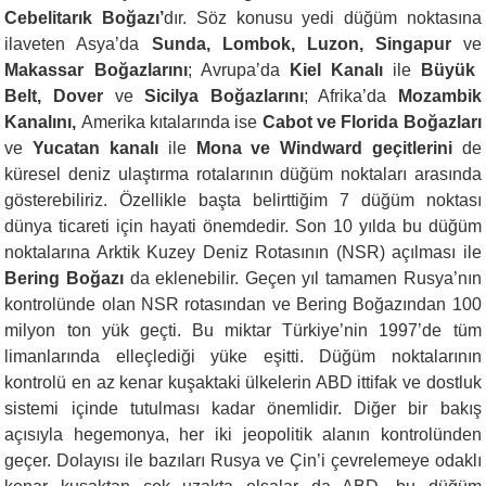
Cebelitarık Boğazı’
dır. Söz konusu yedi düğüm noktasına
ilaveten Asya’da
Sunda, Lombok, Luzon, Singapur
ve
Makassar
Boğazlarını
; Avrupa’da
Kiel Kanalı
ile
Büyük
Belt, Dover
ve
Sicilya Boğazlarını
; Afrika’da
Mozambik
Kanalını,
Amerika kıtalarında ise
Cabot ve Florida Boğazları
ve
Yucatan kanalı
ile
Mona ve Windward geçitlerini
de
küresel deniz ulaştırma rotalarının düğüm noktaları arasında
gösterebiliriz. Özellikle başta belirttiğim 7 düğüm noktası
dünya ticareti için hayati önemdedir. Son 10 yılda bu düğüm
noktalarına Arktik Kuzey Deniz Rotasının (NSR) açılması ile
Bering Boğazı
da eklenebilir. Geçen yıl tamamen Rusya’nın
kontrolünde olan NSR rotasından ve Bering Boğazından 100
milyon ton yük geçti. Bu miktar Türkiye’nin 1997’de tüm
limanlarında elleçlediği yüke eşitti. Düğüm noktalarının
kontrolü en az kenar kuşaktaki ülkelerin ABD ittifak ve dostluk
sistemi içinde tutulması kadar önemlidir. Diğer bir bakış
açısıyla hegemonya, her iki jeopolitik alanın kontrolünden
geçer. Dolayısı ile bazıları Rusya ve Çin’i çevrelemeye odaklı