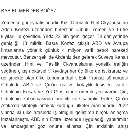
BAB EL-MENDEB BOĞAZI
Yemen’in güneybatısındadır. Kızıl Deniz ile Hint Okyanusu’nu
Aden Körfezi üzerinden birleştirir. Cibuti, Yemen ve Eritre
kıyıları ile çevrilidir. Yılda 22 bin gemi geçer. En dar yerinde
genişliği 18 mildir. Basra Körfez çıkışlı ABD ve Avrupa
limanlarına yönelik günlük 4 milyon varil petrol hareketi
mevcuttur. Benzer şekilde Akdeniz’den gelerek Süveyş Kanalı
üzerinden Hint ve Pasifik Okyanuslarına yönelik trafiğin
yegâne çıkış noktasıdır. Kıyıdaşı her üç ülke de istikrarsız ve
gelişmekte olan ülke konumundadır. Eski Fransız sömürgesi
Cibuti’de ABD ve Çin’in üs ve kolaylık tesisleri vardır.
Cibuti’nin Kuşak ve Yol Girişiminde önemli yeri vardır. Çin,
Cibuti’nin kalkınmasında önemli role sahiptir. Eritre, Çin’in
Afrika’da stratejik ortaklık kurduğu ülkeler arasındadır. 2022
yılında iki ülke arasında iş birliğini geliştiren birçok anlaşma
imzalanmıştır. ABD’nin Eritre üzerinde uyguladığı yaptırımlar
ve ambargolar göz önüne alınırsa Çin etkisinin artışı