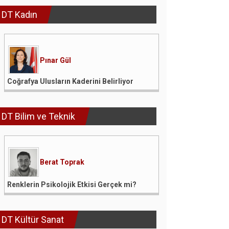
DT Kadın
Pınar Gül
Coğrafya Ulusların Kaderini Belirliyor
DT Bilim ve Teknik
Berat Toprak
Renklerin Psikolojik Etkisi Gerçek mi?
DT Kültür Sanat