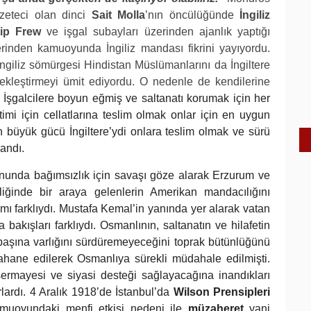
zeteci olan dinci
Sait Molla
’nın öncülüğünde
İngiliz
ip Frew
ve işgal subayları üzerinden ajanlık yaptığı
rinden kamuoyunda İngiliz mandası fikrini yayıyordu.
 İngiliz sömürgesi Hindistan Müslümanlarını da İngiltere
çekleştirmeyi ümit ediyordu. O nedenle de kendilerine
.
İşgalcilere boyun eğmiş ve saltanatı korumak için her
imi için cellatlarına teslim olmak onlar için en uygun
büyük gücü İngiltere’ydi onlara teslim olmak ve sürü
andı.
onunda bağımsızlık için savaşı göze alarak Erzurum ve
ğinde bir araya gelenlerin Amerikan mandacılığını
ı farklıydı. Mustafa Kemal’in yanında yer alarak vatan
 bakışları farklıydı. Osmanlının, saltanatın ve hilafetin
başına varlığını sürdüremeyeceğini toprak bütünlüğünü
ahane edilerek Osmanlıya sürekli müdahale edilmişti.
sermayesi ve siyasi desteği sağlayacağına inandıkları
ardı. 4 Aralık 1918’de İstanbul’da
Wilson Prensipleri
amuoyundaki menfi etkisi nedeni ile
müzaheret
yani