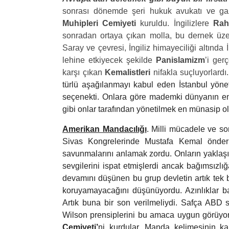
sonrası dönemde şeri hukuk avukatı ve ga
Muhipleri Cemiyeti
kuruldu. İngilizlere
Rah
sonradan ortaya çıkan molla, bu dernek üze
Saray ve çevresi, İngiliz himayeciliği altında
lehine etkiyecek şekilde
Panislamizm
’i ger
karşı çıkan
Kemalistleri
nifakla suçluyorlardı
türlü aşağılanmayı kabul eden İstanbul yönet
seçenekti. Onlara göre mademki dünyanın en 
gibi onlar tarafından yönetilmek en münasip ol
Amerikan Mandacılığı
. Milli mücadele ve s
Sivas Kongrelerinde Mustafa Kemal önderli
savunmalarını anlamak zordu. Onların yaklaşım
sevgilerini ispat etmişlerdi ancak bağımsızlığa
devamını düşünen bu grup devletin artık tek 
koruyamayacağını düşünüyordu. Azınlıklar b
Artık buna bir son verilmeliydi. Safça ABD 
Wilson prensiplerini bu amaca uygun görüyorl
Cemiyeti’
ni kurdular. Manda kelimesinin k