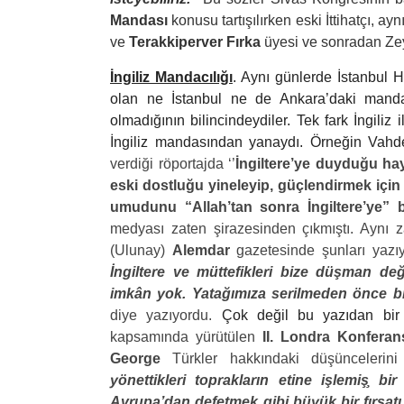
Mandası
konusu tartışılırken eski İttihatçı, a
ve
Terakkiperver Fırka
üyesi ve sonradan Zeyt
İngiliz Mandacılığı
. Aynı günlerde İstanbul H
olan ne İstanbul ne de Ankara’daki mandac
olmadığının bilincindeydiler. Tek fark İngiliz 
İngiliz mandasından yanaydı. Örneğin Vahd
verdiği röportajda ‘’
İngiltere’ye duyduğu hay
eski dostluğu yineleyip, güçlendirmek için
umudunu “Allah’tan sonra İngiltere’ye” b
medyası zaten şirazesinden çıkmıştı. Ayn
(Ulunay)
Alemdar
gazetesinde şunları yazı
İngiltere ve müttefikleri bize düşman değ
imkân yok. Yatağımıza serilmeden önce bir
diye yazıyordu.
Çok değil bu yazıdan bir
kapsamında yürütülen
II. Londra Konferan
George
Türkler hakkındaki düşüncelerin
yönettikleri toprakların etine işlemiş̧ b
Avrupa’dan defetmek gibi büyük bir fırsatı 