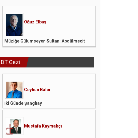
Oğuz Elbaş
Müziğe Gülümseyen Sultan: Abdülmecit
DT Gezi
Ceyhun Balcı
İki Günde Şanghay
Mustafa Kaymakçı