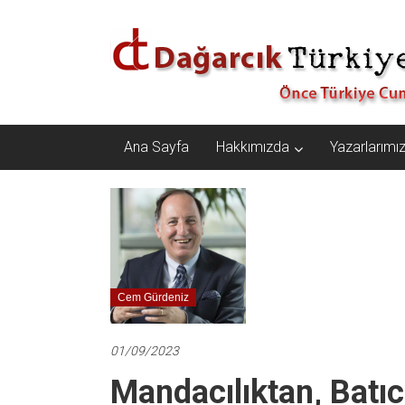
İçeriğe
Dağarcık
geç
Türkiye
Önce
Türkiye
Cumhuriyeti…
Ana Sayfa
Hakkımızda
Yazarlarımı
Cem Gürdeniz
01/09/2023
Mandacılıktan, Batıc