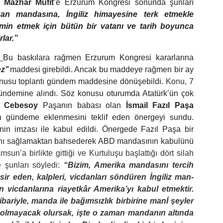
ri
Mazhar Müfit
’e Erzurum Kongresi sonunda şunları
an mandasına, İngiliz himayesine terk etmekle
temin etmek için bütün bir vatanı ve tarih boyunca
rlar.”
ı
Bu baskılara rağmen Erzurum Kongresi kararlarına
z’’
maddesi girebildi. Ancak bu maddeye rağmen bir ay
nusu toplantı gündem maddesine dönüşebildi.
Konu,
7
ündemine alındı. Söz konusu oturumda Atatürk’ün çok
t Cebesoy
Paşanın babası olan
İsmail Fazıl Paşa
n gündeme eklenmesini teklif eden önergeyi sundu.
in imzası ile kabul edildi. Önergede Fazıl Paşa bir
ımını sağlamaktan bahsederek ABD mandasının kabulünü
un’a birlikte gittiği ve Kurtuluşu başlattığı dört silah
 şunları söyledi:
“Bizim, Amerika mandasını tercih
ir eden, kalpleri, vicdanları söndüren İngiliz man­
n vicdanlarına riayetkâr Amerika’yı kabul etmektir.
ibariyle, manda ile bağımsızlık birbirine manİ şeyler
tli olmayacak olursak, işte o zaman mandanın altında