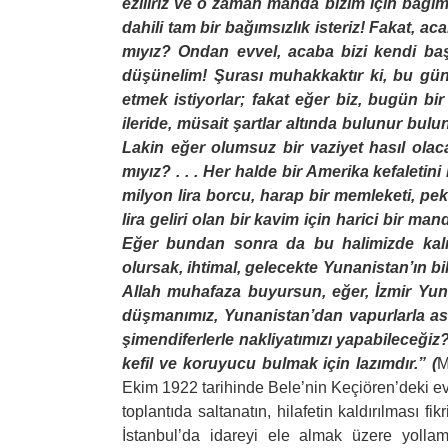
eziliriz ve o zaman manda bizim için bağımsız
dahili tam bir bağımsızlık isteriz! Fakat,
mıyız? Ondan evvel, acaba bizi kendi baş
düşünelim! Şurası muhakkaktır ki, bu­ gü
etmek istiyorlar; fakat eğer biz, bugün bir 
ileride, müsait şartlar altında bulunur bu
Lakin eğer olumsuz bir vaziyet hasıl olac
mıyız? . . . Her halde bir Amerika kefaleti
milyon lira borcu, harap bir memleketi, pe
lira geliri olan bir kavim için harici bir 
Eğer bundan sonra da bu halimizde kalır
olursak, ihtimal, gelecekte Yunanistan’ın b
Allah muhafaza buyursun, eğer, İzmir Yun
düşmanımız, Yunanistan’dan vapurlarla as
şimendiferlerle nakliyatımızı yapabilece­ği
kefil ve koruyucu bulmak için lazımdır.” (
M
Ekim 1922 tarihinde Bele’nin Keçiören’deki e
toplantıda saltanatın, hilafetin kaldırılması
İstanbul’da idareyi ele almak üzere yollam