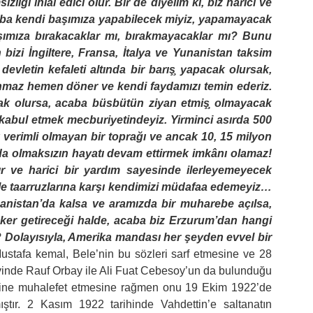
lığı ihlal edici olur. Bir de diyelim ki, biz harici ve
 acaba kendi başımıza yapabilecek miyiz, yapamayacak
ımıza bıraka­caklar mı, bırakmayacaklar mı? Bunu
n bizi İngiltere, Fransa, İtalya ve Yunanistan taksim
devletin kefaleti altında bir barış̧ yapacak olursak,
lunmaz hemen döner ve kendi faydamızı te­min ederiz.
ak olursa, acaba büsbütün ziyan etmiş̧ olmayacak
ni kabul etmek mecburiyetindeyiz. Yirminci asırda 500
k verimli olmayan bir toprağı ve ancak 10, 15 milyon
manda olmaksızın hayatı devam ettir­mek imkânı olamaz!
 ve harici bir yardım sayesinde ilerleyemeyecek
ile taarruzlarına karşı kendimizi müdafaa edemeyiz…
anistan’da kalsa ve aramızda bir muharebe açılsa,
ker getireceği halde, acaba biz Erzurum’dan hangi
z? Dolayısıyla, Amerika mandası her şeyden evvel bir
ustafa kemal, Bele’nin bu sözleri sarf etmesine ve 28
vinde Rauf Orbay ile Ali Fuat Cebesoy’un da bulunduğu
 fikrine muhalefet etmesine rağmen onu 19 Ekim 1922’de
ıştır. 2 Kasım 1922 tarihinde Vahdettin’e saltanatın