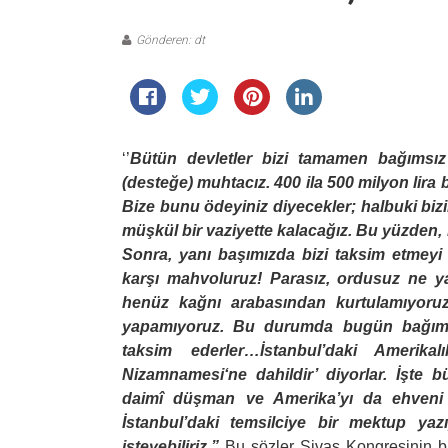
Gönderen: dt
‘’
Bütün devletler bizi tamamen bağımsız
(desteğe) muhtacız. 400 ila 500 milyon lir
Bize bunu ödeyiniz diyecekler; halbu­ki bizi
müşkül bir vaziyette kalacağız. Bu yüzden
Sonra, yanı başımızda bizi taksim etmeyi 
karşı mahvoluruz! Parasız, ordusuz ne ya
henüz kağnı arabasından kurtulamıyo­ruz.
yapamıyoruz. Bu durumda bugün bağımsız
taksim eder­ler…İstanbul’daki Amerik
Nizamnamesi‘ne dahildir’ diyorlar. İşte b
daimî düşman ve Amerika’yı da ehveni
İstanbul’daki temsilciye bir mektup yazı
isteyebiliriz.”
Bu sözler Sivas Kongresinin 