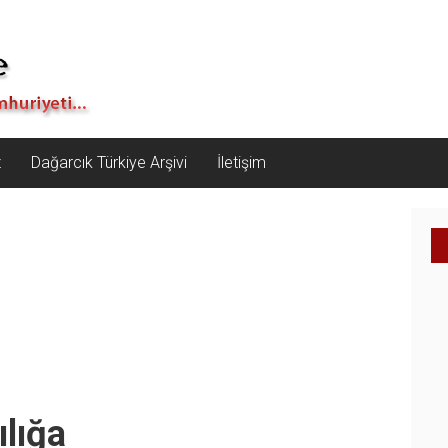
z
Dağarcık Türkiye Arşivi
İletişim
ılığa