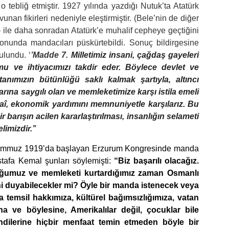
 tebliğ etmiştir. 1927 yılında yazdığı Nutuk’ta Atatürk
nan fikirleri nedeniyle eleştirmiştir. (Bele’nin de diğer
 ile daha sonradan Atatürk’e muhalif cepheye geçtiğini
onunda mandacıları püskürtebildi. Sonuç bildirgesine
ulundu. ‘
’Madde 7.
Milletimiz insani, çağdaş gayeleri
mu ve ihtiyacımızı takdir eder. Böylece devlet ve
tanımızın bütünlüğü saklı kalmak şartıyla, altıncı
larına saygılı olan ve memleketimize karşı istila emeli
naî, ekonomik yardımını memnuniyetle karşılarız. Bu
r barışın acilen kararlaştırılması, insanlığın selameti
imizdir.’’
mmuz 1919’da başlayan Erzurum Kongresinde manda
stafa Kemal şunları söylemişti:
“Biz başarılı olacağız.
ğumuz ve memleketi kurtardığımız zaman Osmanlı
sini duyabilecekler mi? Öyle bir manda istenecek veya
a temsil hakkımıza, kültürel bağımsızlığımıza, vatan
ve böylesine, Amerikalılar değil, çocuklar bile
ndilerine hiçbir menfaat temin etmeden böyle bir