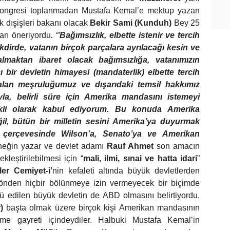
 Kongresi toplanmadan Mustafa Kemal’e mektup yazan
 dışişleri bakanı olacak
Bekir Sami (Kunduh)
Bey 25
rı öneriyordu
. ‘’Bağımsızlık, elbette istenir ve tercih
akdirde, vatanın birçok parçalara ayrılacağı kesin ve
almaktan ibaret olacak bağımsızlığa, vatanımızın
 bir devletin himayesi (mandaterlik) elbette tercih
 alan meşruluğumuz ve dışarıdaki temsil hakkımız
a, belirli süre için Amerika mandasını istemeyi
şekli olarak kabul ediyorum. Bu konuda Amerika
ğil, bütün bir milletin sesini Amerika’ya duyurmak
ar çerçevesinde Wilson’a, Senato’ya ve Amerikan
eğin yazar ve devlet adamı
Rauf Ahmet
son amacın
leştirilebilmesi için “
mali, ilmi, sınai ve hatta idari
”
tler Cemiyet-i’
nin kefaleti altında büyük devletlerden
i yönden hiçbir bölünmeye izin vermeyecek bir biçimde
zü edilen büyük devletin de ABD olmasını belirtiyordu.
)
başta olmak üzere birçok kişi Amerikan mandasının
me gayreti içindeydiler. Halbuki Mustafa Kemal’in