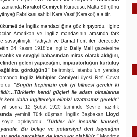
ynı zamanda
Karakol Cemiyeti
Kurucusu, Malta Sürgünü
inyağ Fabrikası sahibi Kara Vasıf (Karakol)’a aittir.
ükümeti de İngiliz mandacılığına göz kırpıyordu. İlginç
ılar Amerikan ve İngiliz mandasının arasında fark
ile savaşılmıştı.
Padişah ve Damat Ferit ileri derecede
ettin
24 Kasım 1918’de İngiliz
Daily Mail
gazetesine
ranlık ve sevgiyi babasından miras olarak aldığını,
 elinden geleni yapacağını, imparatorluğun kurtuluş
ağlılıkta gördüğünü’’
belirtmişti. İstanbul’un yandaş
ı zamanda
İngiliz Muhipler Cemiyeti
üyesi Refi Cevat
yordu:
“Bugün hepimizin çok iyi bilmesi gerekir ki
ildir…Türklerin kendi güçleri ile adam olmalarına
 kere daha İngiltere’ye elimizi uzatmamız gerekir.
”
 yıl sonra
12 Şubat 1920 tarihinde Sevr’e hazırlık
sında
yeminli Türk düşmanı İngiliz Başbakan
Lloyd
i şöyle açıklıyordu:
’Türkler bir insanlık kanseri,
ir yaradır. Bu belayı ve potansiyel dert kaynağını
şu anda gerçekten de kaçırıyor olabiliriz.”
Mondros