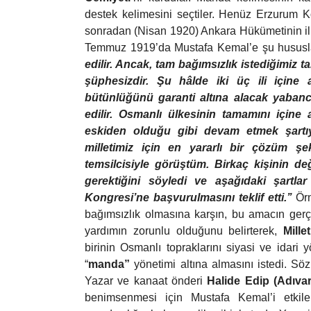
destek kelimesini seçtiler. Henüz Erzurum
sonradan (Nisan 1920) Ankara Hükümetinin ilk
Temmuz 1919’da Mustafa Kemal’e şu hususla
edilir. Ancak, tam bağımsızlık istediğimiz t
şüphesizdir. Şu hâlde iki üç ili içine 
bütünlüğünü garanti altına alacak yabancı
edilir. Osmanlı ülkesinin tamamını içine
eskiden olduğu gibi devam etmek şartıyl
milletimiz için en yararlı bir çözüm 
temsilcisiyle görüştüm. Birkaç kişinin de
gerektiğini söyledi ve aşağıdaki şartl
Kongresi’ne başvurulmasını teklif etti.’’
Örn
bağımsızlık olmasına karşın, bu amacın gerçek
yardımın zorunlu olduğunu belirterek,
Mille
birinin Osmanlı topraklarını siyasi ve idar
“
manda”
yönetimi altına almasını istedi. Sö
Yazar ve kanaat önderi
Halide Edip (Adıvar
benimsenmesi için Mustafa Kemal’i etkile