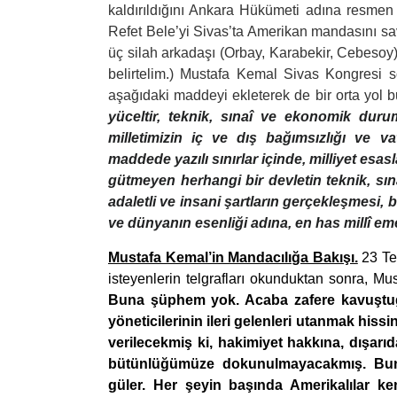
kaldırıldığını Ankara Hükümeti adına resmen o
Refet Bele’yi Sivas’ta Amerikan mandasını savu
üç silah arkadaşı (Orbay, Karabekir, Cebesoy)
belirtelim.) Mustafa Kemal Sivas Kongresi s
aşağıdaki maddeyi ekleterek de bir orta yol b
yüceltir, teknik, sınaî ve ekonomik duru
milletimizin iç ve dış bağımsızlığı ve va
maddede yazılı sınırlar içinde, milliyet esas
gütmeyen herhangi bir devletin teknik, sı
adaletli ve insani şartların gerçekleşmesi, bi
ve dünyanın esenliği adına, en has millî emel
Mustafa Kemal’in Mandacılığa Bakışı.
23 Te
isteyenlerin telgrafları okunduktan sonra, Mu
Buna şüphem yok. Acaba zafere kavuştu
yöneticilerinin ileri gelenleri utanmak his
verilecekmiş ki, hakimiyet hakkına, dışarıd
bütünlüğümüze dokunulmayacakmış. Buna 
güler. Her şeyin başında Amerikalılar ke