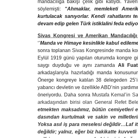
mandacılığa bakışı çelik gibi katıydı. Yave
söylemişti:
“Ahmaklar, memleketi Amerik
kurtulacak sanıyorlar. Kendi rahatlarını 
devam edip gelen Türk istiklalini feda ediyo
Sivas Kongresi ve Amerikan Mandacılığ
‘’
Manda ve Himaye kesinlikle kabul edileme
sonra toplanan Sivas Kongresinde manda ko
Eylül 1919 günü yapılan oturumda kongre g
saygı duyduğu ve aynı zamanda
Ali Fua
arkadaşlarıyla hazırladığı manda konusunu
Önerge kongreye katılan 38 delegeden 25’in
yabancı devletin ve özellikle ABD’nin yard
öneriyordu. Daha sonra
Mustafa Kemal’in Sams
arkadaşından birisi olan General Refet Bele
etmekten maksa­dımız, bütün cemiyetleri es
dasından kurtulmak ve sakin ve milletleri
Yoksa asıl iş para meselesi değildir…Laf it
değildir; yalnız, eğer biz hakikatte kuv­ve