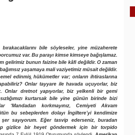
 bırakacaklarını bile söyleseler, yine müzaherete
a borcumuz var. Bu parayı kimse kimseye bağışlamaz.
m gelirimiz bunun faizine bile kâfi değildir. O zaman
, bağımsız yaşamaya mali vaziyetimiz müsait değildir.
emel edinmiş̧ hükümetler var; onların ihtiraslarına
pabiliriz? Onlar tayyare ile havada uçuyorlar, biz
 Onlar dretnot yapıyorlar, biz yelkenli bir gemi
lığımızı kurtarsak bile yine günün birinde bizi
alılar ‘Mandadan korkmayınız, Cemiyeti Akvam
ütün bu sebeplerden dolayı İngiltere’yi kendimize
 şer sayıyorum. Eğer tasvip ederseniz, buradan
p gizlice bir heyet göndermek için bir torpido
başında 7 Eylül 1919 Oturumunda söylendi.
Amerikan