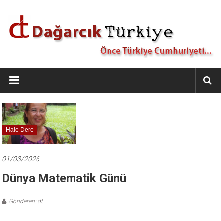
İçeriğe
geç
Dağarcık
Türkiye
Önce
Türkiye
Cumhuriyeti…
Hale Dere
01/03/2026
Dünya Matematik Günü
Gönderen: dt