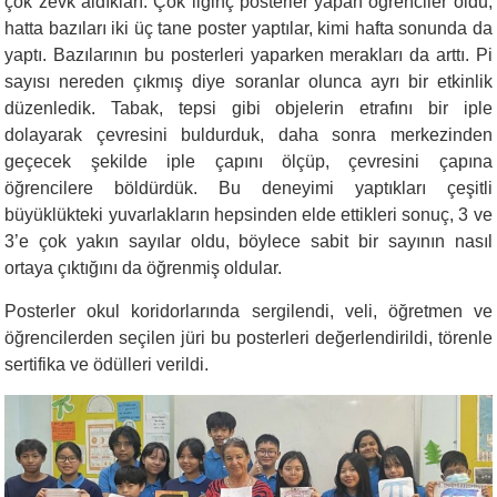
çok zevk aldıkları. Çok ilginç posterler yapan öğrenciler oldu,
hatta bazıları iki üç tane poster yaptılar, kimi hafta sonunda da
yaptı. Bazılarının bu posterleri yaparken merakları da arttı. Pi
sayısı nereden çıkmış diye soranlar olunca ayrı bir etkinlik
düzenledik. Tabak, tepsi gibi objelerin etrafını bir iple
dolayarak çevresini buldurduk, daha sonra merkezinden
geçecek şekilde iple çapını ölçüp, çevresini çapına
öğrencilere böldürdük. Bu deneyimi yaptıkları çeşitli
büyüklükteki yuvarlakların hepsinden elde ettikleri sonuç, 3 ve
3’e çok yakın sayılar oldu, böylece sabit bir sayının nasıl
ortaya çıktığını da öğrenmiş oldular.
Posterler okul koridorlarında sergilendi, veli, öğretmen ve
öğrencilerden seçilen jüri bu posterleri değerlendirildi, törenle
sertifika ve ödülleri verildi.