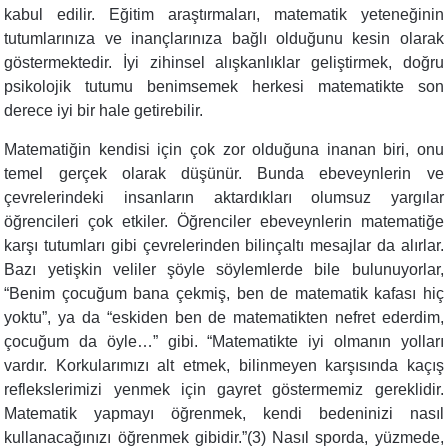
kabul edilir. Eğitim araştırmaları, matematik yeteneğinin
tutumlarınıza ve inançlarınıza bağlı olduğunu kesin olarak
göstermektedir. İyi zihinsel alışkanlıklar geliştirmek, doğru
psikolojik tutumu benimsemek herkesi matematikte son
derece iyi bir hale getirebilir.
Matematiğin kendisi için çok zor olduğuna inanan biri, onu
temel gerçek olarak düşünür. Bunda ebeveynlerin ve
çevrelerindeki insanların aktardıkları olumsuz yargılar
öğrencileri çok etkiler. Öğrenciler ebeveynlerin matematiğe
karşı tutumları gibi çevrelerinden bilinçaltı mesajlar da alırlar.
Bazı yetişkin veliler şöyle söylemlerde bile bulunuyorlar,
“Benim çocuğum bana çekmiş, ben de matematik kafası hiç
yoktu”, ya da “eskiden ben de matematikten nefret ederdim,
çocuğum da öyle…” gibi. “Matematikte iyi olmanın yolları
vardır. Korkularımızı alt etmek, bilinmeyen karşısında kaçış
reflekslerimizi yenmek için gayret göstermemiz gereklidir.
Matematik yapmayı öğrenmek, kendi bedeninizi nasıl
kullanacağınızı öğrenmek gibidir.”(3) Nasıl sporda, yüzmede,