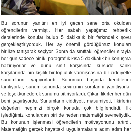
Bu sorunun yanıtını en iyi geçen sene orta okuldan
öğrencilerim vermişti. Her sabah yaptığımız rehberlik
derslerinde konular bulup 5 dakikalık bir farkındalık şovu
gerçekleştiriyorduk. Her ay önemli gördüğümüz konuları
birlikte tartışarak seçiyor. Sonra da sınıftaki öğrenciler sırayla
her gün sadece bir iki paragraflık kısa 5 dakikalık bir konuşma
hazırlıyorlar ve bunu sınıf karşısında kürsüde, sanki
karşılarında bin kişilik bir topluluk varmışcasına bir ciddiyetle
sunumlarını yapıyorlardı. Sunumun başında kendilerini
tanıtıyorlar, sunum sonunda seyircinin sorularını yanıtlıyorlar
ve teşekkür ederek sunumu bitiriyorlardı. Çıkan fikirler her gün
beni şaşırtıyordu. Sunumların ciddiyeti, masumiyeti, fikirlerin
değerleri hepimizi birçok konuda çok bilgilendirdi. Ilk
işlediğimiz konulardan biri de neden matematiği sevmeliydik.
Bu konunun işlenmesi öğrencilerin motivayonunu artırdı.
Matematiğin gerçek hayattaki uygulamalarını adım adım her