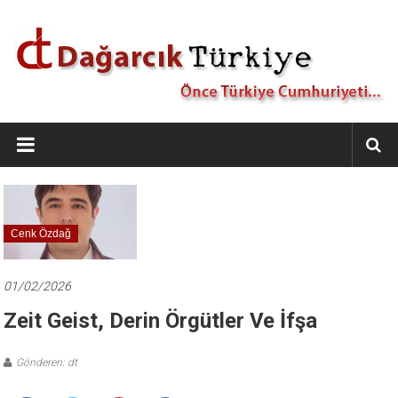
İçeriğe
geç
Dağarcık
Türkiye
Önce
Türkiye
Cumhuriyeti…
Cenk Özdağ
01/02/2026
Zeit Geist, Derin Örgütler Ve İfşa
Gönderen: dt