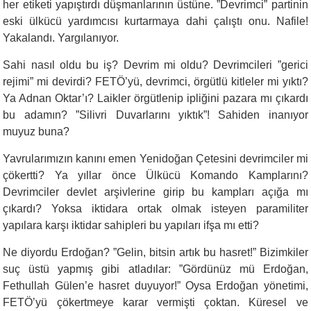
her etiketi yapıştırdı düşmanlarının üstüne. ”Devrimci” partinin
eski ülkücü yardımcısı kurtarmaya dahi çalıştı onu. Nafile!
Yakalandı. Yargılanıyor.
Sahi nasıl oldu bu iş? Devrim mi oldu? Devrimcileri ”gerici
rejimi” mi devirdi? FETÖ’yü, devrimci, örgütlü kitleler mi yıktı?
Ya Adnan Oktar’ı? Laikler örgütlenip ipliğini pazara mı çıkardı
bu adamın? ”Silivri Duvarlarını yıktık”! Sahiden inanıyor
muyuz buna?
Yavrularımızın kanını emen Yenidoğan Çetesini devrimciler mi
çökertti? Ya yıllar önce Ülkücü Komando Kamplarını?
Devrimciler devlet arşivlerine girip bu kampları açığa mı
çıkardı? Yoksa iktidara ortak olmak isteyen paramiliter
yapılara karşı iktidar sahipleri bu yapıları ifşa mı etti?
Ne diyordu Erdoğan? ”Gelin, bitsin artık bu hasret!” Bizimkiler
suç üstü yapmış gibi atladılar: ”Gördünüz mü Erdoğan,
Fethullah Gülen’e hasret duyuyor!” Oysa Erdoğan yönetimi,
FETÖ’yü çökertmeye karar vermişti çoktan. Küresel ve