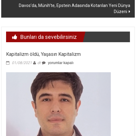
Davos’da, Münih’te, Epstein Adasında Kotarılan Yeni Dünya
Düzeni
Bunları da sevebilirsiniz
Kapitalizm öldü, Yaşasın Kapitalizm
Kapitalizm
01/08/2021
dt
yorumlar kapalı
öldü,
Yaşasın
Kapitalizm
için