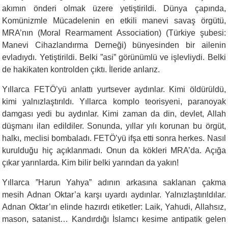
akımın önderi olmak üzere yetiştirildi. Dünya çapında,
Komünizmle Mücadelenin en etkili manevi savaş örgütü,
MRA’nın (Moral Rearmament Association) (Türkiye şubesi:
Manevi Cihazlandırma Derneği) bünyesinden bir ailenin
evladıydı. Yetiştirildi. Belki ”asi” görünümlü ve işlevliydi. Belki
de hakikaten kontrolden çıktı. İleride anlarız.
Yıllarca FETÖ’yü anlattı yurtsever aydınlar. Kimi öldürüldü,
kimi yalnızlaştırıldı. Yıllarca komplo teorisyeni, paranoyak
damgası yedi bu aydınlar. Kimi zaman da din, devlet, Allah
düşmanı ilan edildiler. Sonunda, yıllar yılı korunan bu örgüt,
halkı, meclisi bombaladı. FETÖ’yü ifşa etti sonra herkes. Nasıl
kurulduğu hiç açıklanmadı. Onun da kökleri MRA’da. Açığa
çıkar yarınlarda. Kim bilir belki yarından da yakın!
Yıllarca ”Harun Yahya” adının arkasına saklanan çakma
mesih Adnan Oktar’a karşı uyardı aydınlar. Yalnızlaştırıldılar.
Adnan Oktar’ın elinde hazırdı etiketler: Laik, Yahudi, Allahsız,
mason, satanist… Kandırdığı İslamcı kesime antipatik gelen