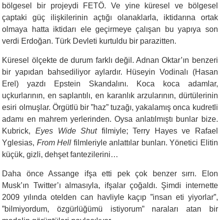
bölgesel bir projeydi FETÖ. Ve yine küresel ve bölgesel
çaptaki güç ilişkilerinin açtığı olanaklarla, iktidarına ortak
olmaya hatta iktidarı ele geçirmeye çalışan bu yapıya son
verdi Erdoğan. Türk Devleti kurtuldu bir parazitten.
Küresel ölçekte de durum farklı değil. Adnan Oktar’ın benzeri
bir yapıdan bahsediliyor aylardır. Hüseyin Vodinalı (Hasan
Erel) yazdı Epstein Skandalını. Koca koca adamlar,
uçkurlarının, en saplantılı, en karanlık arzularının, dürtülerinin
esiri olmuşlar. Örgütlü bir ”haz” tuzağı, yakalamış onca kudretli
adamı en mahrem yerlerinden. Oysa anlatılmıştı bunlar bize.
Kubrick,
Eyes Wide Shut
filmiyle; Terry Hayes ve Rafael
Yglesias,
From Hell
filmleriyle anlattılar bunları. Yönetici Elitin
küçük, gizli, dehşet fantezilerini…
Daha önce Assange ifşa etti pek çok benzer sırrı. Elon
Musk’ın Twitter’ı almasıyla, ifşalar çoğaldı. Şimdi internette
2009 yılında otelden can havliyle kaçıp ”insan eti yiyorlar”,
”bilmiyordum, özgürlüğümü istiyorum” naraları atan bir