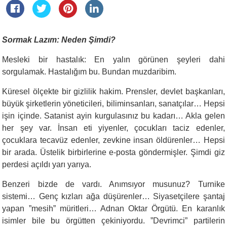
Sormak Lazım: Neden Şimdi?
Mesleki bir hastalık: En yalın görünen şeyleri dahi
sorgulamak. Hastalığım bu. Bundan muzdaribim.
Küresel ölçekte bir gizlilik hakim. Prensler, devlet başkanları,
büyük şirketlerin yöneticileri, biliminsanları, sanatçılar… Hepsi
işin içinde. Satanist ayin kurgulasınız bu kadarı… Akla gelen
her şey var. İnsan eti yiyenler, çocukları taciz edenler,
çocuklara tecavüz edenler, zevkine insan öldürenler… Hepsi
bir arada. Üstelik birbirlerine e-posta göndermişler. Şimdi giz
perdesi açıldı yarı yarıya.
Benzeri bizde de vardı. Anımsıyor musunuz? Turnike
sistemi… Genç kızları ağa düşürenler… Siyasetçilere şantaj
yapan ”mesih” müritleri… Adnan Oktar Örgütü. En karanlık
isimler bile bu örgütten çekiniyordu. ”Devrimci” partilerin