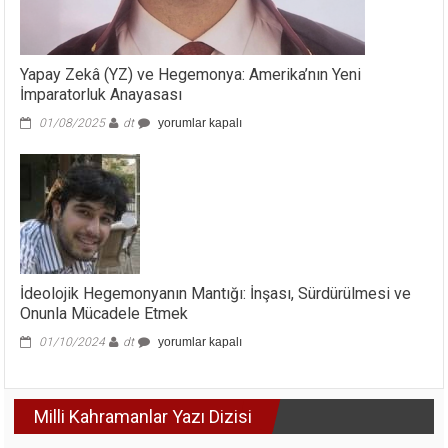
Yapay Zekâ (YZ) ve Hegemonya: Amerika’nın Yeni
İmparatorluk Anayasası
Yapay
01/08/2025
dt
yorumlar kapalı
Zekâ
(YZ)
ve
Hegemonya:
Amerika’nın
Yeni
İmparatorluk
Anayasası
için
İdeolojik Hegemonyanın Mantığı: İnşası, Sürdürülmesi ve
Onunla Mücadele Etmek
İdeolojik
01/10/2024
dt
yorumlar kapalı
Hegemonyanın
Mantığı:
İnşası,
Milli Kahramanlar Yazı Dizisi
Sürdürülmesi
ve