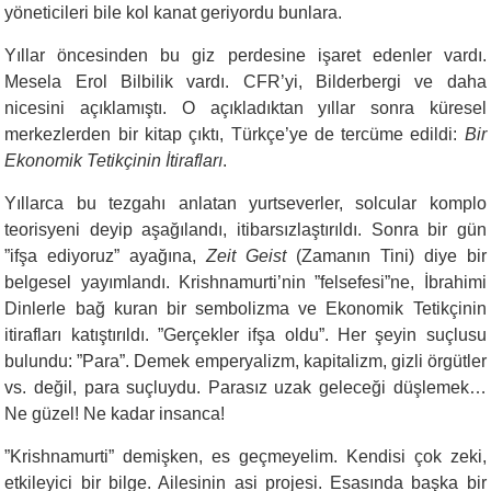
yöneticileri bile kol kanat geriyordu bunlara.
Yıllar öncesinden bu giz perdesine işaret edenler vardı.
Mesela Erol Bilbilik vardı. CFR’yi, Bilderbergi ve daha
nicesini açıklamıştı. O açıkladıktan yıllar sonra küresel
merkezlerden bir kitap çıktı, Türkçe’ye de tercüme edildi:
Bir
Ekonomik Tetikçinin İtirafları
.
Yıllarca bu tezgahı anlatan yurtseverler, solcular komplo
teorisyeni deyip aşağılandı, itibarsızlaştırıldı. Sonra bir gün
”ifşa ediyoruz” ayağına,
Zeit Geist
(Zamanın Tini) diye bir
belgesel yayımlandı. Krishnamurti’nin ”felsefesi”ne, İbrahimi
Dinlerle bağ kuran bir sembolizma ve Ekonomik Tetikçinin
itirafları katıştırıldı. ”Gerçekler ifşa oldu”. Her şeyin suçlusu
bulundu: ”Para”. Demek emperyalizm, kapitalizm, gizli örgütler
vs. değil, para suçluydu. Parasız uzak geleceği düşlemek…
Ne güzel! Ne kadar insanca!
”Krishnamurti” demişken, es geçmeyelim. Kendisi çok zeki,
etkileyici bir bilge. Ailesinin asi projesi. Esasında başka bir