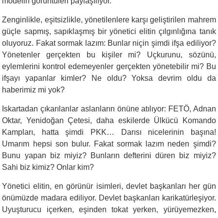
modelin görüntüleri paylaşılıyor.
Zenginlikle, eşitsizlikle, yönetilenlere karşı geliştirilen mahrem
güçle sapmış, sapıklaşmış bir yönetici elitin çılgınlığına tanık
oluyoruz. Fakat sormak lazım: Bunlar niçin şimdi ifşa ediliyor?
Yönetenler gerçekten bu kişiler mi? Uçkurunu, sözünü,
eylemlerini kontrol edemeyenler gerçekten yönetebilir mi? Bu
ifşayı yapanlar kimler? Ne oldu? Yoksa devrim oldu da
haberimiz mi yok?
Iskartadan çıkarılanlar aslanların önüne atılıyor: FETÖ, Adnan
Oktar, Yenidoğan Çetesi, daha eskilerde Ülkücü Komando
Kampları, hatta şimdi PKK… Darısı nicelerinin başına!
Umarım hepsi son bulur. Fakat sormak lazım neden şimdi?
Bunu yapan biz miyiz? Bunların defterini düren biz miyiz?
Sahi biz kimiz? Onlar kim?
Yönetici elitin, en görünür isimleri, devlet başkanları her gün
önümüzde madara ediliyor. Devlet başkanları karikatürleşiyor.
Uyuşturucu içerken, eşinden tokat yerken, yürüyemezken,