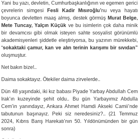
Yani bu yazı, devletin, Cumhurbaşkanlığının ve egemen gerici
çevrelerin simgesi
Fesli Kadir Mısıroğlu’
nu veya hayatı
boyunca devletten maaş almış, destek görmüş
Murat Belge,
Mete Tuncay, Yalçın Küçük
ve bu isimlerin çok daha minik
bir devamcısı gibi olmak isteyen sahte sosyalist görünümlü
akademisyenleri şiddetle eleştiriyorsa, bu yazının mürekkebi,
“
sokaktaki çamur, kan ve alın terinin karışımı bir sıvıdan”
oluşmuştur.
Net bakın bize!..
Daima sokaktayız. Ötekiler daima zirvelerde..
Dün 48 yaşındaki, iki kız babası Piyade Yarbay Abdullah Cem
Irak’ın kuzeyinde şehit oldu.. Bu gün Yarbayımız Abdulla
Cem’in yanındayız, Ankara Ahmet Hamdi Akseki Camii’nde
tabutunun başınayız. Peki siz neredesiniz?.. (21 Temmuz
2024, Kıbrıs Barış Harekatı’nın 50. Yıldönümünden bir gün
sonra)