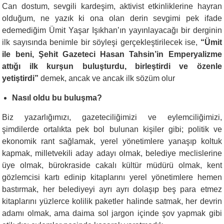
Can dostum, sevgili kardeşim, aktivist etkinliklerine hayran
olduğum, ne yazık ki ona olan derin sevgimi pek ifade
edemediğim Ümit Yaşar Işıkhan’ın yayınlayacağı bir derginin
ilk sayısında benimle bir söyleşi gerçekleştirilecek ise,
“Ümit
ile beni, Şehit Gazeteci Hasan Tahsin’in Emperyalizme
attığı ilk kurşun buluşturdu, birleştirdi ve özenle
yetiştirdi”
demek, ancak ve ancak ilk sözüm olur
Nasıl oldu bu buluşma?
Biz yazarlığımızı, gazeteciliğimizi ve eylemciliğimizi,
şimdilerde ortalıkta pek bol bulunan kişiler gibi; politik ve
ekonomik rant sağlamak, yerel yönetimlere yanaşıp koltuk
kapmak, milletvekili aday adayı olmak, belediye meclislerine
üye olmak, bürokraside cakalı kültür müdürü olmak, kent
gözlemcisi kartı edinip kitaplarını yerel yönetimlere hemen
bastırmak, her belediyeyi ayrı ayrı dolaşıp beş para etmez
kitaplarını yüzlerce kolilik paketler halinde satmak, her devrin
adamı olmak, ama daima sol jargon içinde şov yapmak gibi