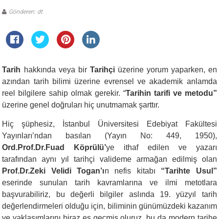
Gönderen: dt
Tarih
hakkında veya bir
Tarihçi
üzerine yorum yaparken, en
azından tarih bilimi üzerine evrensel ve akademik anlamda
reel bilgilere sahip olmak gerekir. “
Tarihin tarifi ve metodu”
üzerine genel doğruları hiç unutmamak şarttır.
Hiç şüphesiz, İstanbul Üniversitesi Edebiyat Fakültesi
Yayınları’ndan basılan (Yayın No: 449, 1950),
Ord.Prof.Dr.Fuad Köprülü’
ye ithaf edilen ve yazarı
tarafından aynı yıl tarihçi valideme armağan edilmiş olan
Prof.Dr.Zeki Velidi Togan’ı
n nefis kitabı
“Tarihte Usul”
eserinde sunulan tarih kavramlarına ve ilmi metotlara
başvurabiliriz, bu değerli bilgiler aslında 19. yüzyıl tarih
değerlendirmeleri olduğu için, biliminin günümüzdeki kazanım
ve yaklaşımlarını biraz es geçmiş oluruz, bu da modern tarihe