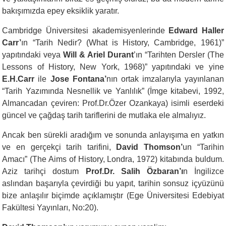
bakışımızda epey eksiklik yaratır.
Cambridge Üniversitesi akademisyenlerinde
Edward Haller
Carr’
ın “Tarih Nedir? (What is History, Cambridge, 1961)”
yapıtındaki veya
Will & Ariel Durant
’ın “Tarihten Dersler (The
Lessons of History, New York, 1968)” yapıtındaki ve yine
E.H.Carr
ile
Jose Fontana’
nın ortak imzalarıyla yayınlanan
“Tarih Yazımında Nesnellik ve Yanlılık” (İmge kitabevi, 1992,
Almancadan çeviren: Prof.Dr.Özer Ozankaya) isimli eserdeki
güncel ve çağdaş tarih tariflerini de mutlaka ele almalıyız.
Ancak ben sürekli aradığım ve sonunda anlayışıma en yatkın
ve en gerçekçi tarih tarifini,
David Thomson’
un “Tarihin
Amacı” (The Aims of History, Londra, 1972) kitabında buldum.
Aziz tarihçi dostum
Prof.Dr. Salih Özbaran’ı
n İngilizce
aslından başarıyla çevirdiği bu yapıt, tarihin sonsuz içyüzünü
bize anlaşılır biçimde açıklamıştır (Ege Üniversitesi Edebiyat
Fakültesi Yayınları, No:20).