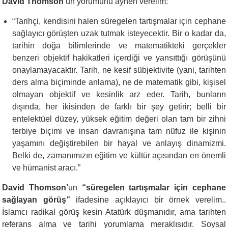
David Thomson’
un yorumunu aynen verelim:
“
Tarihçi, kendisini halen süregelen tartışmalar için cephane
sağlayıcı görüşten uzak tutmak isteyecektir. Bir o kadar da,
tarihin doğa bilimlerinde ve matematikteki gerçekler
benzeri objektif hakikatleri içerdiği ve yansıttığı görüşünü
onaylamayacaktır. Tarih, ne kesif sübjektivite (yani, tarihten
ders alma biçiminde anlama), ne de matematik gibi, kişisel
olmayan objektif ve kesinlik arz eder. Tarih, bunların
dışında, her ikisinden de farklı bir şey getirir; belli bir
entelektüel düzey, yüksek eğitim değeri olan tam bir zihni
terbiye biçimi ve insan davranışına tam nüfuz ile kişinin
yaşamını değiştirebilen bir hayal ve anlayış dinamizmi.
Belki de, zamanımızın eğitim ve kültür açısından en önemli
ve hümanist aracı.”
David Thomson’
un
“süregelen tartışmalar için cephane
sağlayan görüş”
ifadesine açıklayıcı bir örnek verelim..
İslamcı radikal görüş kesin Atatürk düşmanıdır, ama tarihten
referans alma ve tarihi yorumlama meraklısıdır. Soysal