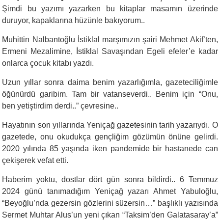
Şimdi bu yazımı yazarken bu kitaplar masamın üzerinde
duruyor, kapaklarına hüzünle bakıyorum..
Muhittin Nalbantoğlu İstiklal marşımızın şairi Mehmet Akif’ten,
Ermeni Mezalimine, İstiklal Savaşından Egeli efeler’e kadar
onlarca çocuk kitabı yazdı.
Uzun yıllar sonra daima benim yazarlığımla, gazeteciliğimle
öğünürdü garibim. Tam bir vatanseverdi.. Benim için “Onu,
ben yetiştirdim derdi..” çevresine..
Hayatının son yıllarında Yeniçağ gazetesinin tarih yazarıydı. O
gazetede, onu okudukça gençliğim gözümün önüne gelirdi.
2020 yılında 85 yaşında iken pandemide bir hastanede can
çekişerek vefat etti.
Haberim yoktu, dostlar dört gün sonra bildirdi.. 6 Temmuz
2024 günü tanımadığım Yeniçağ yazarı Ahmet Yabuloğlu,
“Beyoğlu’nda gezersin gözlerini süzersin…” başlıklı yazısında
Sermet Muhtar Alus’un yeni çıkan “Taksim’den Galatasaray’a”