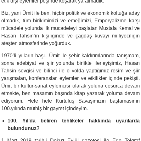
etik dışı eylemler peşinde koşarak yaratmadık.
Biz, yani Ümit ile ben, hiçbir politik ve ekonomik koltuğa aday
olmadık, tüm birikimimizi ve emeğimizi, Emperyalizme karşı
mücadele yolunda ilk mücadeleyi başlatan Mustafa Kemal ve
Hasan Tahsin’in kişiliğinde ve çağdaş kuvayı milliyeciliğin
ateşten atmosferinde yoğurduk.
1970’li yılların başı.. Ümit ile şehir kaldırımlarında tanışmam,
sonra edebiyat ve şiir yolunda birlikte ilerleyişimiz, Hasan
Tahsin sevgisi ve bilinci ile o yolda yaptığımız resim ve şiir
yarışmaları, konferanslar, eylemler ve etkilikler içinde pekişti.
Ümit bir kültür-sanat eylemcisi olarak yoluna cesurca devam
etmekte, ben masamın başında kitap yazarak yoluma devam
ediyorum. Hele hele Kurtuluş Savaşımızın başlamasının
100.yılında müthiş bir gayret içindeyim.
100. Yıl’da beliren tehlikeler hakkında uyarılarda
bulundunuz?
1 Mart 2019 tarihli Dokuz Eylül gazetesi ile Ege Telgraf