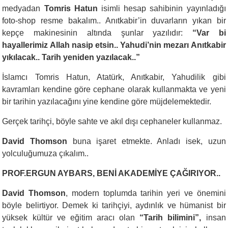
medyadan
Tomris Hatun
isimli hesap sahibinin yayınladığı
foto-shop resme bakalım.. Anıtkabir’in duvarların yıkan bir
kepçe makinesinin altında şunlar yazılıdır:
“Var bi
hayallerimiz Allah nasip etsin.. Yahudi’nin mezarı Anıtkabir
yıkılacak.. Tarih yeniden yazılacak..”
İslamcı Tomris Hatun, Atatürk, Anıtkabir, Yahudilik gibi
kavramları kendine göre cephane olarak kullanmakta ve yeni
bir tarihin yazılacağını yine kendine göre müjdelemektedir.
Gerçek tarihçi, böyle sahte ve akıl dışı cephaneler kullanmaz.
David Thomson
buna işaret etmekte. Anladı isek, uzun
yolculuğumuza çıkalım..
PROF.ERGUN AYBARS, BENİ AKADEMİYE ÇAĞIRIYOR..
David Thomson
, modern toplumda tarihin yeri ve önemini
böyle belirtiyor. Demek ki tarihçiyi, aydınlık ve hümanist bir
yüksek kültür ve eğitim aracı olan
“Tarih bilimini”,
insan