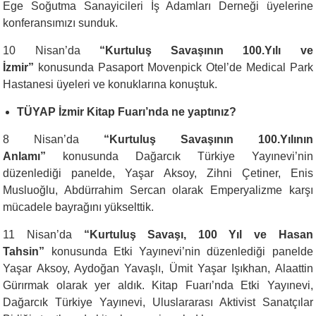
Ege Soğutma Sanayicileri İş Adamları Derneği üyelerine
konferansımızı sunduk.
10 Nisan’da
“Kurtuluş Savaşının 100.Yılı ve
İzmir”
konusunda Pasaport Movenpick Otel’de Medical Park
Hastanesi üyeleri ve konuklarına konuştuk.
TÜYAP İzmir Kitap Fuarı’nda ne yaptınız?
8 Nisan’da
“Kurtuluş Savaşının 100.Yılının
Anlamı”
konusunda Dağarcık Türkiye Yayınevi’nin
düzenlediği panelde, Yaşar Aksoy, Zihni Çetiner, Enis
Musluoğlu, Abdürrahim Sercan olarak Emperyalizme karşı
mücadele bayrağını yükselttik.
11 Nisan’da
“Kurtuluş Savaşı, 100 Yıl ve Hasan
Tahsin”
konusunda Etki Yayınevi’nin düzenlediği panelde
Yaşar Aksoy, Aydoğan Yavaşlı, Ümit Yaşar Işıkhan, Alaattin
Gürırmak olarak yer aldık. Kitap Fuarı’nda Etki Yayınevi,
Dağarcık Türkiye Yayınevi, Uluslararası Aktivist Sanatçılar