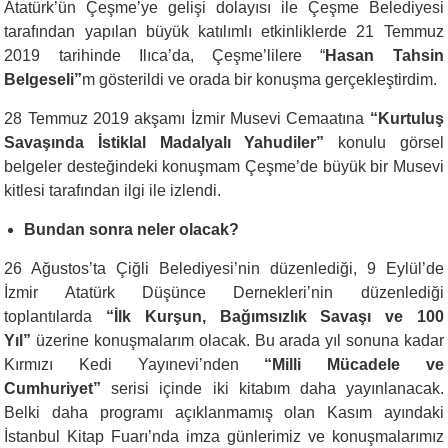
Atatürk’ün Çeşme’ye gelişi dolayısı ile Çeşme Belediyesi
tarafından yapılan büyük katılımlı etkinliklerde 21 Temmuz
2019 tarihinde Ilıca’da, Çeşme’lilere “
Hasan Tahsin
Belgeseli”
m gösterildi ve orada bir konuşma gerçekleştirdim.
28 Temmuz 2019 akşamı İzmir Musevi Cemaatına
“Kurtuluş
Savaşında İstiklal Madalyalı Yahudiler”
konulu görsel
belgeler desteğindeki konuşmam Çeşme’de büyük bir Musevi
kitlesi tarafından ilgi ile izlendi.
Bundan sonra neler olacak?
26 Ağustos’ta Çiğli Belediyesi’nin düzenlediği, 9 Eylül’de
İzmir Atatürk Düşünce Dernekleri’nin düzenlediği
toplantılarda
“İlk Kurşun, Bağımsızlık Savaşı ve 100
Yıl”
üzerine konuşmalarım olacak. Bu arada yıl sonuna kadar
Kırmızı Kedi Yayınevi’nden
“Milli Mücadele ve
Cumhuriyet”
serisi içinde iki kitabım daha yayınlanacak.
Belki daha programı açıklanmamış olan Kasım ayındaki
İstanbul Kitap Fuarı’nda imza günlerimiz ve konuşmalarımız