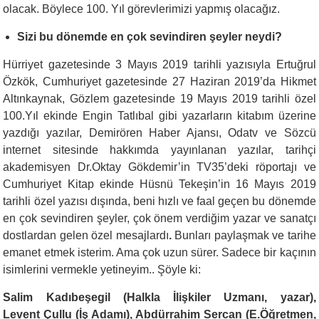
olacak. Böylece 100. Yıl görevlerimizi yapmış olacağız.
Sizi bu dönemde en çok sevindiren şeyler neydi?
Hürriyet gazetesinde 3 Mayıs 2019 tarihli yazısıyla Ertuğrul
Özkök, Cumhuriyet gazetesinde 27 Haziran 2019’da Hikmet
Altınkaynak, Gözlem gazetesinde 19 Mayıs 2019 tarihli özel
100.Yıl ekinde Engin Tatlıbal gibi yazarların kitabım üzerine
yazdığı yazılar, Demirören Haber Ajansı, Odatv ve Sözcü
internet sitesinde hakkımda yayınlanan yazılar, tarihçi
akademisyen Dr.Oktay Gökdemir’in TV35’deki röportajı ve
Cumhuriyet Kitap ekinde Hüsnü Tekeşin’in 16 Mayıs 2019
tarihli özel yazısı dışında, beni hızlı ve faal geçen bu dönemde
en çok sevindiren şeyler, çok önem verdiğim yazar ve sanatçı
dostlardan gelen özel mesajlardı
.
Bunları paylaşmak ve tarihe
emanet etmek isterim. Ama çok uzun sürer. Sadece bir kaçının
isimlerini vermekle yetineyim.. Şöyle ki:
Salim Kadıbeşegil (Halkla İlişkiler Uzmanı, yazar),
Levent Çullu (İş Adamı), Abdürrahim Sercan (E.Öğretmen,