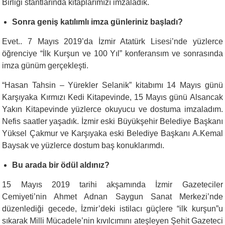
Birliği stantlarında kitaplarımızı imzaladık.
Sonra geniş katılımlı imza günleriniz başladı?
Evet.. 7 Mayıs 2019’da İzmir Atatürk Lisesi’nde yüzlerce
öğrenciye “İlk Kurşun ve 100 Yıl” konferansım ve sonrasında
imza günüm gerçekleşti.
“
Hasan Tahsin – Yürekler Selanik” kitabımı 14 Mayıs günü
Karşıyaka Kırmızı Kedi Kitapevinde, 15 Mayıs günü Alsancak
Yakın Kitapevinde yüzlerce okuyucu ve dostuma imzaladım.
Nefis saatler yaşadık. İzmir eski Büyükşehir Belediye Başkanı
Yüksel Çakmur ve Karşıyaka eski Belediye Başkanı A.Kemal
Baysak ve yüzlerce dostum baş konuklarımdı.
Bu arada bir ödül aldınız?
15 Mayıs 2019 tarihi akşamında İzmir Gazeteciler
Cemiyeti’nin Ahmet Adnan Saygun Sanat Merkezi’nde
düzenlediği gecede, İzmir’deki istilacı güçlere “ilk kurşun”u
sıkarak Milli Mücadele’nin kıvılcımını ateşleyen Şehit Gazeteci