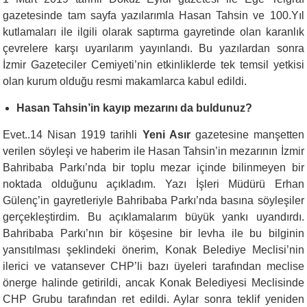
gazetesinde tam sayfa yazılarımla Hasan Tahsin ve 100.Yıl
kutlamaları ile ilgili olarak saptırma gayretinde olan karanlık
çevrelere karşı uyarılarım yayınlandı. Bu yazılardan sonra
İzmir Gazeteciler Cemiyeti’nin etkinliklerde tek temsil yetkisi
olan kurum olduğu resmi makamlarca kabul edildi.
Hasan Tahsin’in kayıp mezarını da buldunuz?
Evet..14 Nisan 1919 tarihli
Yeni Asır
gazetesine manşetten
verilen söyleşi ve haberim ile Hasan Tahsin’in mezarının İzmir
Bahribaba Parkı’nda bir toplu mezar içinde bilinmeyen bir
noktada olduğunu açıkladım. Yazı İşleri Müdürü Erhan
Gülenç’in gayretleriyle Bahribaba Parkı’nda basına söyleşiler
gerçekleştirdim. Bu açıklamalarım büyük yankı uyandırdı.
Bahribaba Parkı’nın bir köşesine bir levha ile bu bilginin
yansıtılması şeklindeki önerim, Konak Belediye Meclisi’nin
ilerici ve vatansever CHP’li bazı üyeleri tarafından meclise
önerge halinde getirildi, ancak Konak Belediyesi Meclisinde
CHP Grubu tarafından ret edildi. Aylar sonra teklif yeniden