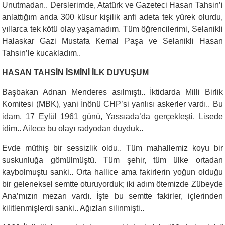
Unutmadan.. Derslerimde, Atatürk ve Gazeteci Hasan Tahsin’i
anlattığım anda 300 küsur kişilik anfi adeta tek yürek olurdu,
yıllarca tek kötü olay yaşamadım. Tüm öğrencilerimi, Selanikli
Halaskar Gazi Mustafa Kemal Paşa ve Selanikli Hasan
Tahsin’le kucakladım..
HASAN TAHSİN İSMİNİ İLK DUYUŞUM
Başbakan Adnan Menderes asılmıştı.. İktidarda Milli Birlik
Komitesi (MBK), yani İnönü CHP’si yanlısı askerler vardı.. Bu
idam, 17 Eylül 1961 günü, Yassıada’da gerçekleşti. Lisede
idim.. Ailece bu olayı radyodan duyduk..
Evde müthiş bir sessizlik oldu.. Tüm mahallemiz koyu bir
suskunluğa gömülmüştü. Tüm şehir, tüm ülke ortadan
kaybolmuştu sanki.. Orta hallice ama fakirlerin yoğun olduğu
bir geleneksel semtte oturuyorduk; iki adım ötemizde Zübeyde
Ana’mızın mezarı vardı. İşte bu semtte fakirler, içlerinden
kilitlenmişlerdi sanki.. Ağızları silinmişti..