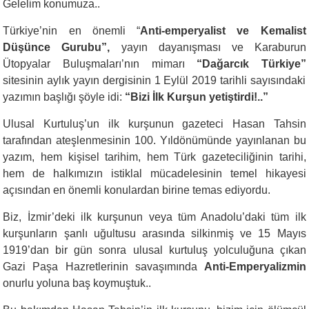
Gelelim konumuza..
Türkiye’nin en önemli “
Anti-emperyalist ve Kemalist
Düşünce Gurubu”,
yayın dayanışması ve Karaburun
Ütopyalar Buluşmaları’nın mimarı
“Dağarcık Türkiye”
sitesinin aylık yayın dergisinin 1 Eylül 2019 tarihli sayısındaki
yazımın başlığı şöyle idi:
“Bizi İlk Kurşun yetiştirdi!..”
Ulusal Kurtuluş’un ilk kurşunun gazeteci Hasan Tahsin
tarafından ateşlenmesinin 100. Yıldönümünde yayınlanan bu
yazım, hem kişisel tarihim, hem Türk gazeteciliğinin tarihi,
hem de halkımızın istiklal mücadelesinin temel hikayesi
açısından en önemli konulardan birine temas ediyordu.
Biz, İzmir’deki ilk kurşunun veya tüm Anadolu’daki tüm ilk
kurşunların şanlı uğultusu arasında silkinmiş ve 15 Mayıs
1919’dan bir gün sonra ulusal kurtuluş yolculuğuna çıkan
Gazi Paşa Hazretlerinin savaşımında
Anti-Emperyalizmin
onurlu yoluna baş koymuştuk..