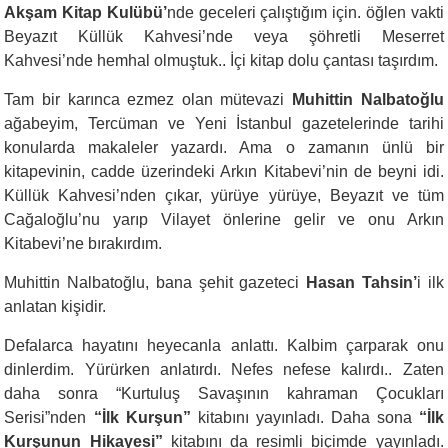
Akşam Kitap Kulübü’
nde geceleri çalıştığım için. öğlen vakti
Beyazıt Küllük Kahvesi’nde veya şöhretli Meserret
Kahvesi’nde hemhal olmuştuk.. İçi kitap dolu çantası taşırdım.
Tam bir karınca ezmez olan mütevazi
Muhittin Nalbatoğlu
ağabeyim, Tercüman ve Yeni İstanbul gazetelerinde tarihi
konularda makaleler yazardı. Ama o zamanın ünlü bir
kitapevinin, cadde üzerindeki Arkın Kitabevi’nin de beyni idi.
Küllük Kahvesi’nden çıkar, yürüye yürüye, Beyazıt ve tüm
Cağaloğlu’nu yarıp Vilayet önlerine gelir ve onu Arkın
Kitabevi’ne bırakırdım.
Muhittin Nalbatoğlu, bana şehit gazeteci
Hasan Tahsin’
i ilk
anlatan kişidir.
Defalarca hayatını heyecanla anlattı. Kalbim çarparak onu
dinlerdim. Yürürken anlatırdı. Nefes nefese kalırdı.. Zaten
daha sonra “Kurtuluş Savaşının kahraman Çocukları
Serisi”nden
“İlk Kurşun”
kitabını yayınladı. Daha sona
“İlk
Kurşunun Hikayesi”
kitabını da resimli biçimde yayınladı.