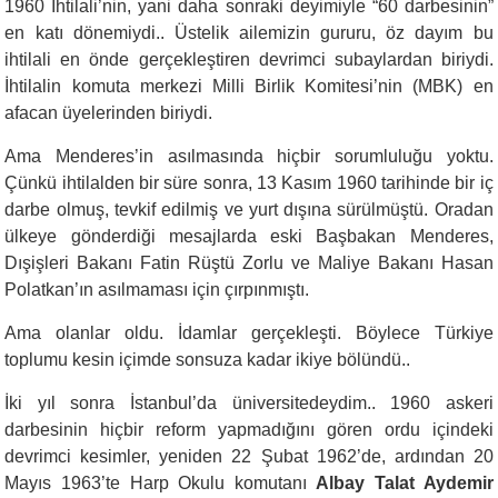
1960 İhtilali’nin, yani daha sonraki deyimiyle “60 darbesinin”
en katı dönemiydi.. Üstelik ailemizin gururu, öz dayım bu
ihtilali en önde gerçekleştiren devrimci subaylardan biriydi.
İhtilalin komuta merkezi Milli Birlik Komitesi’nin (MBK) en
afacan üyelerinden biriydi.
Ama Menderes’in asılmasında hiçbir sorumluluğu yoktu.
Çünkü ihtilalden bir süre sonra, 13 Kasım 1960 tarihinde bir iç
darbe olmuş, tevkif edilmiş ve yurt dışına sürülmüştü. Oradan
ülkeye gönderdiği mesajlarda eski Başbakan Menderes,
Dışişleri Bakanı Fatin Rüştü Zorlu ve Maliye Bakanı Hasan
Polatkan’ın asılmaması için çırpınmıştı.
Ama olanlar oldu. İdamlar gerçekleşti. Böylece Türkiye
toplumu kesin içimde sonsuza kadar ikiye bölündü..
İki yıl sonra İstanbul’da üniversitedeydim.. 1960 askeri
darbesinin hiçbir reform yapmadığını gören ordu içindeki
devrimci kesimler, yeniden 22 Şubat 1962’de, ardından 20
Mayıs 1963’te Harp Okulu komutanı
Albay Talat Aydemir