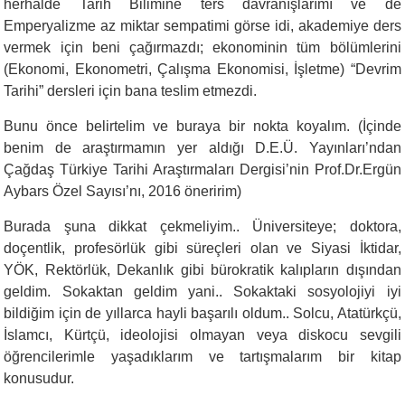
herhalde Tarih Bilimine ters davranışlarımı ve de
Emperyalizme az miktar sempatimi görse idi, akademiye ders
vermek için beni çağırmazdı; ekonominin tüm bölümlerini
(Ekonomi, Ekonometri, Çalışma Ekonomisi, İşletme) “Devrim
Tarihi” dersleri için bana teslim etmezdi.
Bunu önce belirtelim ve buraya bir nokta koyalım. (İçinde
benim de araştırmamın yer aldığı D.E.Ü. Yayınları’ndan
Çağdaş Türkiye Tarihi Araştırmaları Dergisi’nin Prof.Dr.Ergün
Aybars Özel Sayısı’nı, 2016 öneririm)
Burada şuna dikkat çekmeliyim.. Üniversiteye; doktora,
doçentlik, profesörlük gibi süreçleri olan ve Siyasi İktidar,
YÖK, Rektörlük, Dekanlık gibi bürokratik kalıpların dışından
geldim. Sokaktan geldim yani.. Sokaktaki sosyolojiyi iyi
bildiğim için de yıllarca hayli başarılı oldum.. Solcu, Atatürkçü,
İslamcı, Kürtçü, ideolojisi olmayan veya diskocu sevgili
öğrencilerimle yaşadıklarım ve tartışmalarım bir kitap
konusudur.