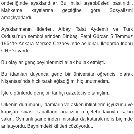
önderliğinde ayaklandılar. Bu ihtilal teşebbüsleri bastırıldı..
Mahkeme kayıtlarına geçtiğine göre Sosyalizmi
amaçlıyorlardı.
Ayaklanmanın liderleri, Albay Talat Aydemir ve Türk
Ordusu’nun sembollerinden Binbaşı Fethi Gürcan 5 Temmuz
1964’te Ankara Merkez Cezaevi’nde asıldılar. İktidarda İnönü
CHP’si vardı.
Bu olaylar, genç beyinlerimizi allak bullak etmişti.
Bu idamları duyunca genç bir üniversite öğrencisi olarak
Nişantaşı’nda hıçkırarak ağladığımı hiç unutmadım..
İşte o günlerde genç bir tarihçi gazeteciyle tanıştım..
Ülkenin durumunu, idamların ve askeri ihtilallerin içyüzünü ve
kapışan siyasi kanatların analizini o çelebi tavrıyla sakin
sakin, Osmanlı şairlerinden mısralar da katarak nefis biçimde
anlatıyordu. Beynimdeki kilitleri çözüyordu..