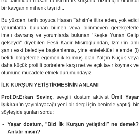
Bu bakımdan Hasan Tahsin’in ilk kurşunu, bizim için ölümcül
bir kavganın mihenk taşı idi..
Bu yüzden, tarih boyuca Hasan Tahsin’e iftira eden, yok edici
yorumlarda bulunan bilinen veya bilinmeyen gerekçelerle
imalı davranış ve yorumlarda bulunan “Keşke Yunan Galip
gelseydi” diyebilen Fesli Kadir Mısıroğlu’ndan, İzmir’in anlı
şanlı eski belediye başkanlarına, yine entelektüel alemde (!)
belirli bölgelerde egemenlik kurmuş olan Yalçın Küçük veya
daha küçük profilli portrelere karşı net ve açık tavır koymak ve
ölümüne mücadele etmek durumundayız.
İLK KURŞUN YETİŞTİRMESİNİN ANLAMI
Prof.Dr.Erkan Sevinç
, sevgili dostum aktivist
Ümit Yaşar
Işıkhan’
ın yayınlayacağı yeni bir dergi için benimle yaptığı bir
söyleşide şunları sordu:
Yaşar dostum, “Bizi İlk Kurşun yetiştirdi” ne demek?
Anlatır mısın?