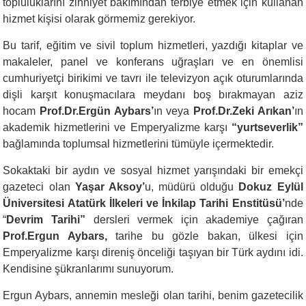
topluluklarını zihniyet bakımından terbiye etmek için kullanan
hizmet kişisi olarak görmemiz gerekiyor.
Bu tarif, eğitim ve sivil toplum hizmetleri, yazdığı kitaplar ve
makaleler, panel ve konferans uğraşları ve en önemlisi
cumhuriyetçi birikimi ve tavrı ile televizyon açık oturumlarında
dişli karşıt konuşmacılara meydanı boş bırakmayan aziz
hocam
Prof.Dr.Ergün Aybars’
ın veya
Prof.Dr.Zeki Arıkan’
ın
akademik hizmetlerini ve Emperyalizme karşı
“yurtseverlik”
bağlamında toplumsal hizmetlerini tümüyle içermektedir.
Sokaktaki bir aydın ve sosyal hizmet yarışındaki bir emekçi
gazeteci olan
Yaşar Aksoy’
u, müdürü olduğu
Dokuz Eylül
Üniversitesi Atatürk İlkeleri ve İnkilap Tarihi Enstitüsü’
nde
“
Devrim Tarihi”
dersleri vermek için akademiye çağıran
Prof.Ergun Aybars,
tarihe bu gözle bakan, ülkesi için
Emperyalizme karşı direniş önceliği taşıyan bir Türk aydını idi.
Kendisine şükranlarımı sunuyorum.
Ergun Aybars, annemin mesleği olan tarihi, benim gazetecilik