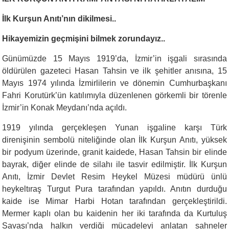
İlk Kurşun Anıtı’nın dikilmesi..
Hikayemizin geçmişini bilmek zorundayız..
Günümüzde 15 Mayıs 1919’da, İzmir’in işgali sırasında
öldürülen gazeteci Hasan Tahsin ve ilk şehitler anısına, 15
Mayıs 1974 yılında
İzmirlilerin ve dönemin Cumhurbaşkanı
Fahri Korutürk’ün katılımıyla düzenlenen görkemli bir törenle
İzmir’in Konak Meydanı’nda açıldı.
1919 yılında gerçekleşen Yunan işgaline karşı Türk
direnişinin sembolü niteliğinde olan İlk Kurşun Anıtı, yüksek
bir podyum üzerinde, granit kaidede, Hasan Tahsin bir elinde
bayrak, diğer elinde de silahı ile tasvir edilmiştir. İlk Kurşun
Anıtı, İzmir Devlet Resim Heykel Müzesi müdürü ünlü
heykeltıraş Turgut Pura tarafından yapıldı. Anıtın durduğu
kaide ise Mimar Harbi Hotan tarafından gerçekleştirildi.
Mermer kaplı olan bu kaidenin her iki tarafında da Kurtuluş
Savaşı’nda halkın verdiği mücadeleyi anlatan sahneler