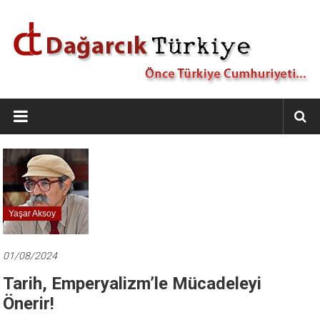
İçeriğe
geç
Dağarcık
Türkiye
Önce
Türkiye
Cumhuriyeti…
Yaşar Aksoy
01/08/2024
Tarih, Emperyalizm’le Mücadeleyi
Önerir!