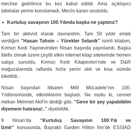
meclise getirilince bu kez kabul edildi. Ama açıklayıcı
tabelalar yerine konulamadı, Meclis kararı unutuldu.
Kurtuluş savaşının 100.Yılında başka ne yaptınız?
Tam bir aktivist olarak davrandım. Tam 50 yıldır emek
verdiğim
“Hasan Tahsin – Yürekler Selanik”
isimli kitabım,
Kırmızı Kedi Yayınevinden Nisan başında yayınlandı. Başka
İdefix olmak üzere çeşitli etkin internet kitap sitelerinde hemen
satışa sunuldu. Kırmızı Kedi Kitapevleri’nde ve D&R
mağazalarında raflarda hızla yerini aldı ve kısa sürede
tüketildi..
Nisan başından itibaren Milli Mücadele’nin 100.
Yıldönümünde, etkinliklerim başladı. Ne mutlu ki, cennet
mekan Mehmet Akif’in dediği gibi,
“Gene bir şey yapabildim
diyemem hatırana!..”
diyebildik.
9 Nisan’da
“Kurtuluş Savaşının 100.Yılı ve
İzmir”
konusunda, Bayraklı Garden Hilton İnn’de ESSİAD