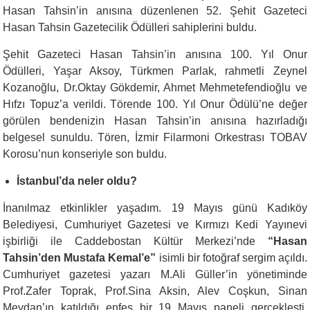
Hasan Tahsin’in anısına düzenlenen 52. Şehit Gazeteci
Hasan Tahsin Gazetecilik Ödülleri sahiplerini buldu.
Şehit Gazeteci Hasan Tahsin’in anısına 100. Yıl Onur
Ödülleri, Yaşar Aksoy, Türkmen Parlak, rahmetli Zeynel
Kozanoğlu, Dr.Oktay Gökdemir, Ahmet Mehmetefendioğlu ve
Hıfzı Topuz’a verildi. Törende 100. Yıl Onur Ödülü’ne değer
görülen bendenizin Hasan Tahsin’in anısına hazırladığı
belgesel sunuldu. Tören, İzmir Filarmoni Orkestrası TOBAV
Korosu’nun konseriyle son buldu.
İstanbul’da neler oldu?
İnanılmaz etkinlikler yaşadım. 19 Mayıs günü Kadıköy
Belediyesi, Cumhuriyet Gazetesi ve Kırmızı Kedi Yayınevi
işbirliği ile Caddebostan Kültür Merkezi’nde
“Hasan
Tahsin’den Mustafa Kemal’e”
isimli bir fotoğraf sergim açıldı.
Cumhuriyet gazetesi yazarı M.Ali Güller’in yönetiminde
Prof.Zafer Toprak, Prof.Sina Aksin, Alev Coşkun, Sinan
Meydan’ın katıldığı enfes bir 19 Mayıs paneli gerçekleşti.