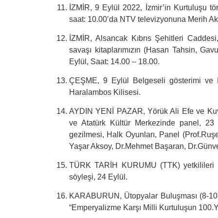
İZMİR, 9 Eylül 2022, İzmir’in Kurtuluşu t
saat: 10.00’da NTV televizyonuna Merih Ak
İZMİR, Alsancak Kıbrıs Şehitleri Caddesi,
savaşı kitaplarımızın (Hasan Tahsin, Gavur
Eylül, Saat: 14.00 – 18.00.
ÇEŞME, 9 Eylül Belgeseli gösterimi ve K
Haralambos Kilisesi.
AYDIN YENİ PAZAR, Yörük Ali Efe ve Kuvay
ve Atatürk Kültür Merkezinde panel, 23 
gezilmesi, Halk Oyunları, Panel (Prof.Ru
Yaşar Aksoy, Dr.Mehmet Başaran, Dr.Günve
TÜRK TARİH KURUMU (TTK) yetkilileri il
söyleşi, 24 Eylül.
KARABURUN, Ütopyalar Buluşması (8-10 E
“Emperyalizme Karşı Milli Kurtuluşun 100.Y