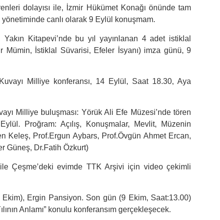
örenleri dolayısı ile, İzmir Hükümet Konağı önünde tam
 yönetiminde canlı olarak 9 Eylül konuşmam.
 Yakın Kitapevi’nde bu yıl yayınlanan 4 adet istiklal
 Mümin, İstiklal Süvarisi, Efeler İsyanı) imza günü, 9
uvayı Milliye konferansı, 14 Eylül, Saat 18.30, Aya
ı Milliye buluşması: Yörük Ali Efe Müzesi’nde tören
Eylül. Proğram: Açılış, Konuşmalar, Mevlit, Müzenin
şen Keleş, Prof.Ergun Aybars, Prof.Övgün Ahmet Ercan,
r Güneş, Dr.Fatih Özkurt)
e Çeşme’deki evimde TTK Arşivi için video çekimli
kim), Ergin Pansiyon. Son gün (9 Ekim, Saat:13.00)
ılının Anlamı” konulu konferansım gerçekleşecek.