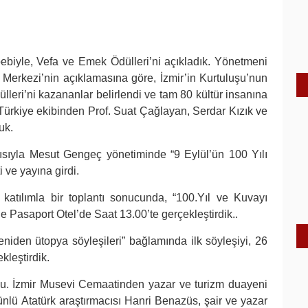
bebiyle, Vefa ve Emek Ödülleri’ni açıkladık. Yönetmeni
 Merkezi’nin açıklamasına göre, İzmir’in Kurtuluşu’nun
dülleri’ni kazananlar belirlendi ve tam 80 kültür insanına
 Türkiye ekibinden Prof. Suat Çağlayan, Serdar Kızık ve
uk.
sıyla Mesut Gengeç yönetiminde “9 Eylül’ün 100 Yılı
 ve yayına girdi.
katılımla bir toplantı sonucunda, “100.Yıl ve Kuvayı
de Pasaport Otel’de Saat 13.00’te gerçekleştirdik..
niden ütopya söyleşileri” bağlamında ilk söyleşiyi, 26
kleştirdik.
u. İzmir Musevi Cemaatinden yazar ve turizm duayeni
ünlü Atatürk araştırmacısı Hanri Benazüs, şair ve yazar