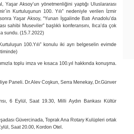
 Yaşar Aksoy’un yönetmenliğini yaptığı Uluslararası
mir´in Kurtuluşunun 100. Yılı” nedeniyle verilen İzmir
e sonra Yaşar Aksoy, “Yunan İşgalinde Batı Anadolu’da
sı sahibi Museviler” başlıklı konferansını, Ilıca’da çok
na sundu. (15.7.2022)
tuluşun 100.Yılı” konulu iki ayrı belgeselin evimde
etiminde)
rımızla toplu imza ve kısaca 100.yıl hakkında konuşma.
lliye Paneli. Dr.Alev Coşkun, Serra Menekay, Dr.Günver
ı, 6 Eylül, Saat 19.30, Milli Aydın Bankası Kültür
adası Güvercinada, Toprak Ana Rotary Kulüpleri ortak
Eylül, Saat 20.00, Kordon Otel.