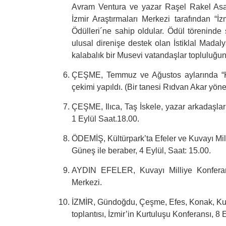
Avram Ventura ve yazar Raşel Rakel Asal,
İzmir Araştırmaları Merkezi tarafından “İz
Ödülleri´ne sahip oldular. Ödül törenind
ulusal direnişe destek olan İstiklal Madalya
kalabalık bir Musevi vatandaşlar topluluğu
ÇEŞME, Temmuz ve Ağustos aylarında “Kur
çekimi yapıldı. (Bir tanesi Rıdvan Akar yön
ÇEŞME, Ilıca, Taş İskele, yazar arkadaşla
1 Eylül Saat.18.00.
ÖDEMİŞ, Kültürpark’ta Efeler ve Kuvayı Mi
Güneş ile beraber, 4 Eylül, Saat: 15.00.
AYDIN EFELER, Kuvayı Milliye Konferans
Merkezi.
İZMİR, Gündoğdu, Çeşme, Efes, Konak, Kuş
toplantısı, İzmir’in Kurtuluşu Konferansı, 8 