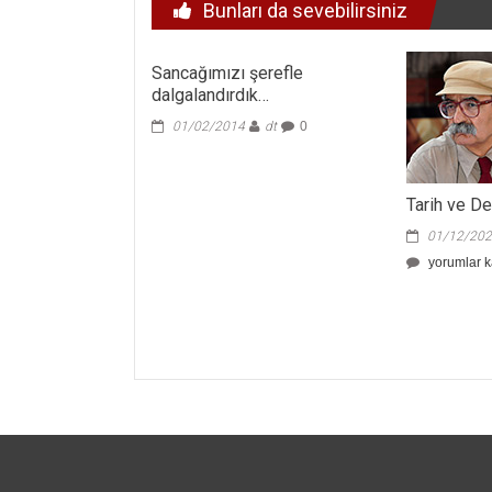
Bunları da sevebilirsiniz
Sancağımızı şerefle
dalgalandırdık…
01/02/2014
dt
0
Tarih ve D
01/12/20
Tarih
yorumlar k
ve
Devrim
Sohbetler
için