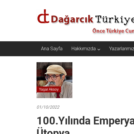
İçeriğe
Dağarcık
geç
Türkiye
Önce
Türkiye
Cumhuriyeti…
Ana Sayfa
Hakkımızda
Yazarlarımı
Yaşar Aksoy
01/10/2022
100.Yılında Emperya
Ütopya..