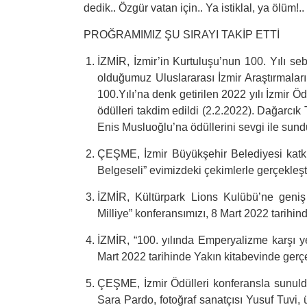
dedik.. Özgür vatan için.. Ya istiklal, ya ölüm!..
PROĞRAMIMIZ ŞU SIRAYI TAKİP ETTİ
İZMİR,
İzmir’in Kurtuluşu’nun 100. Yılı se
olduğumuz Uluslararası İzmir Araştırmaları
100.Yılı’na denk getirilen 2022 yılı İzmir Ö
ödülleri takdim edildi (2.2.2022). Dağarcık
Enis Musluoğlu’na ödüllerini sevgi ile sund
ÇEŞME, İzmir Büyükşehir Belediyesi katkı
Belgeseli” evimizdeki çekimlerle gerçekleşti
İZMİR, Kültürpark Lions Kulübü’ne geniş 
Milliye” konferansımızı, 8 Mart 2022 tarihin
İZMİR, “100. yılında Emperyalizme karşı ye
Mart 2022 tarihinde Yakın kitabevinde gerçe
ÇEŞME, İzmir Ödülleri konferansla sunuld
Sara Pardo, fotoğraf sanatçısı Yusuf Tuvi, 