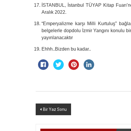
İSTANBUL, İstanbul TÜYAP Kitap Fuarı’nda
Aralık 2022.
“
Emperyalizme karşı Milli Kurtuluş” bağl
belgelerle dopdolu İzmir Yangını konulu b
yayınlanacaktır
Ehhh..Bizden bu kadar..
Yazı
Bir Yaz Sonu
dolaşımı