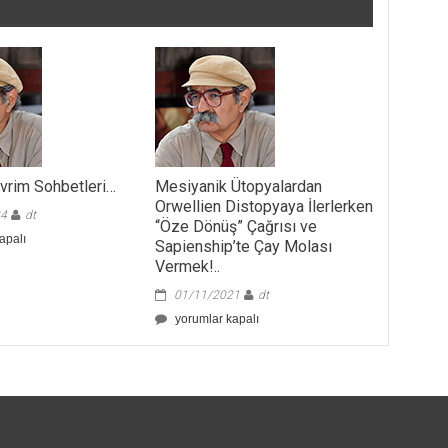
evrim Sohbetleri…
Mesiyanik Ütopyalardan
Orwellien Distopyaya İlerlerken
24
dt
“Öze Dönüş” Çağrısı ve
apalı
Sapienship’te Çay Molası
Vermek!..
i…
01/11/2021
dt
Mesiyanik
yorumlar kapalı
Ütopyalardan
Orwellien
Distopyaya
İlerlerken
“Öze
Dönüş”
Çağrısı