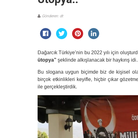
Gönderen: dt
Dağarcık Türkiye’nin bu 2022 yılı için oluştu
ütopya”
şeklinde alkışlanacak bir haykırış id
Bu slogana uygun biçimde biz de kişisel ola
birçok etkinlikleri keyifle, hiçbir çıkar göze
ile gerçekleştirdik.