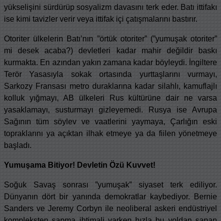
yükselişini sürdürüp sosyalizm davasını terk eder. Batı ittifakı
ise kimi tavizler verir veya ittifak içi çatışmalarını bastırır.
Otoriter ülkelerin Batı’nın ”örtük otoriter” (”yumuşak otoriter”
mi desek acaba?) devletleri kadar mahir değildir baskı
kurmakta. En azından yakın zamana kadar böyleydi. İngiltere
Terör Yasasıyla sokak ortasında yurttaşlarını vurmayı,
Sarkozy Fransası metro duraklarına kadar silahlı, kamuflajlı
kolluk yığmayı, AB ülkeleri Rus kültürüne dair ne varsa
yasaklamayı, susturmayı gizleyemedi. Rusya ise Avrupa
Sağının tüm söylev ve vaatlerini yaymaya, Çarlığın eski
topraklarını ya açıktan ilhak etmeye ya da fiilen yönetmeye
başladı.
Yumuşama Bitiyor! Devletin Özü Kuvvet!
Soğuk Savaş sonrası ”yumuşak” siyaset terk ediliyor.
Dünyanın dört bir yanında demokratlar kaybediyor. Bernie
Sanders ve Jeremy Corbyn ile neoliberal askeri endüstriyel
kompleksten sapma ihtimali varken hızla bu yoldan sapan