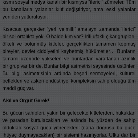
kısmı sosyal medya kanalı bir kısmıysa ”ilerici” zümreler. Tüm
bu kanallarla yalanlar kılıf değiştiriyor, ama eski yalanlar
yeniden yutturuluyor.
Kısacası, gerçekten ”yerli ve milli” ama aynı zamanda ”ilerici”
bir sol ortalıkta yok. O halde kim var? İrili ufaklı çıkar grupları,
öfkeli ve bölünmüş kitleler, gerçeklikten tamamen kopmuş
bireyler, devlet ciddiyetini kaybetmiş hükümetler… Bunların
tamamı üzerinde yükselen ve bunlardan yararlanan azınlık
bir grup var bir de. Bunlar bilgi asimetrisi sayesinde üstünler.
Bu bilgi asimetrisinin ardında beşeri sermayeleri, kültürel
bellekleri ve askeri endüstriyel kompleksin sahip olduğu tüm
maddi güç var.
Akıl ve Örgüt Gerek!
Bu gücün sahipleri, yakın bir gelecekte kitlelerden, hukuktan
ve paradan kurtulacakları ve aslında bu yüzden de sahip
oldukları sosyal gücü yitirecekleri (daha doğrusu bu güce
ihtiyaç duymayacakları) bir sistemi hazırlıyorlar. Ufku dar bir