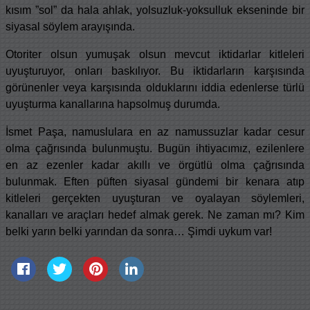
kısım ”sol” da hala ahlak, yolsuzluk-yoksulluk ekseninde bir
siyasal söylem arayışında.
Otoriter olsun yumuşak olsun mevcut iktidarlar kitleleri
uyuşturuyor, onları baskılıyor. Bu iktidarların karşısında
görünenler veya karşısında olduklarını iddia edenlerse türlü
uyuşturma kanallarına hapsolmuş durumda.
İsmet Paşa, namuslulara en az namussuzlar kadar cesur
olma çağrısında bulunmuştu. Bugün ihtiyacımız, ezilenlere
en az ezenler kadar akıllı ve örgütlü olma çağrısında
bulunmak. Eften püften siyasal gündemi bir kenara atıp
kitleleri gerçekten uyuşturan ve oyalayan söylemleri,
kanalları ve araçları hedef almak gerek. Ne zaman mı? Kim
belki yarın belki yarından da sonra… Şimdi uykum var!