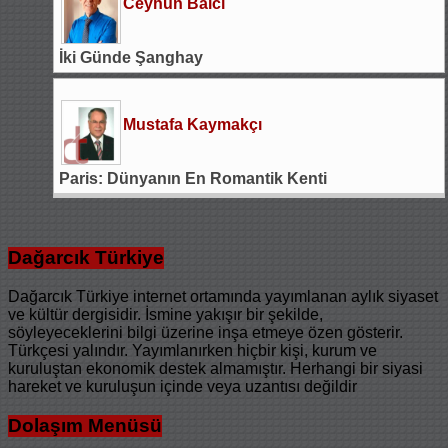
Ceyhun Balcı
İki Günde Şanghay
Mustafa Kaymakçı
Paris: Dünyanın En Romantik Kenti
Dağarcık Türkiye
Dağarcık Türkiye internet ortamında yayımlanan aylık siyaset
ve kültür dergisidir. İsmine yakışır bir şekilde,
söyleyeceklerini bilgi üzerine inşa etmeye özen gösterir.
Türkçesi yalındır. Yayımlanırken hiçbir kişi, kurum ve
kuruluştan ekonomik destek almamıştır. Herhangi bir siyasi
hareket ve kuruluşun içinde veya uzantısı değildir
Dolaşım Menüsü