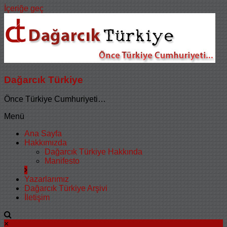
İçeriğe geç
Dağarcık Türkiye
Önce Türkiye Cumhuriyeti…
Menü
Ana Sayfa
Hakkımızda
Dağarcık Türkiye Hakkında
Manifesto
Yazarlarımız
Dağarcık Türkiye Arşivi
İletişim
×