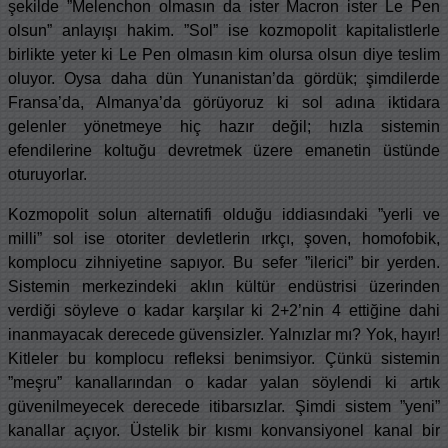
şekilde ”Melenchon olmasın da ister Macron ister Le Pen
olsun” anlayışı hakim. ”Sol” ise kozmopolit kapitalistlerle
birlikte yeter ki Le Pen olmasın kim olursa olsun diye teslim
oluyor. Oysa daha dün Yunanistan’da gördük; şimdilerde
Fransa’da, Almanya’da görüyoruz ki sol adına iktidara
gelenler yönetmeye hiç hazır değil; hızla sistemin
efendilerine koltuğu devretmek üzere emanetin üstünde
oturuyorlar.
Kozmopolit solun alternatifi olduğu iddiasındaki ”yerli ve
milli” sol ise otoriter devletlerin ırkçı, şoven, homofobik,
komplocu zihniyetine sapıyor. Bu sefer ”ilerici” bir yerden.
Sistemin merkezindeki aklın kültür endüstrisi üzerinden
verdiği söyleve o kadar karşılar ki 2+2’nin 4 ettiğine dahi
inanmayacak derecede güvensizler. Yalnızlar mı? Yok, hayır!
Kitleler bu komplocu refleksi benimsiyor. Çünkü sistemin
”meşru” kanallarından o kadar yalan söylendi ki artık
güvenilmeyecek derecede itibarsızlar. Şimdi sistem ”yeni”
kanallar açıyor. Üstelik bir kısmı konvansiyonel kanal bir