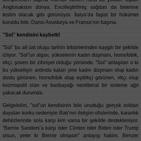
Anglosakson dünya. Evcilleştirilmiş sağdan da beterine
teslim olacak gibi görünüyor. İtalya’da faşist bir hükümet
kuruldu bile. Darısı Avusturya ve Fransa’nın başına.
”Sol” kendisini kaybetti!
”Sol” bu alt üst oluşu tarihin tribünlerinden kaygılı bir şekilde
izliyor. ”Sol”un algısı, yükselenin kadın düşmanı, homofobik,
ırkçı, şoven bir zihniyet olduğu yönünde. ”Sol” anlaşılan o ki
bu yükselişin ardında kalan yine kadın düşmanı olup kadın
dostu görünen, homofobik olup eşitlikçi görünen, ırkçı olup
kozmopolit olan ve basbayağı neoliberal bir sisteme ağıt
yakacak durumda.
Gelgelelim, ”sol”un kendisinin bile unuttuğu gerçek soldan
duyulan korku nedeniyle Batı’nın iletişim ofislerinde, karanlık
dehlizlerinde sola karşı kim varsa bir şekilde destekleniyor.
”Bernie Sanders’a karşı ister Clinton ister Biden ister Trump
olsun, yeter ki Bernie olmasın” anlayışı hakim. Benzer