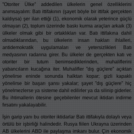
”Otoriter Ülke” addedilen ülkelerin genel özelliklerini
anımsayalım: Batı ittifakının (şayet böyle bir ittifak gerçekten
kaldıysa) şer ilan ettiği (1), ekonomik olarak yeterince güçlü
olmayan (2), toplum üzerinde baskı kurma araçları arkaik (3)
ülkeler olmak gibi bir ortaklıkları var. Batı ittifakına dahil
olmadıklarından, bu ülkelerin insan hakları ihlalleri,
antidemokratik uygulamaları ve yetersizlikleri Batı
medyasının radarına girer. Bu ülkeler de gerçekten katı ve
otoriter bir tutum benimsediklerinden, muhaliflerini
yabancıların kucağına iter. Muhalifler ”dış güçlere” açıktan
yönelirse eninde sonunda halktan kopar; gizli kapaklı
yönelirse bir başarı şansı yakalar; şayet ”dış güçlere” hiç
yönelmezlerse ya sisteme dahil edilirler ya da silinip giderler.
Bu ihtimallerin ötesine geçebilenler mevcut iktidarı indirme
fırsatını yakalayabilir.
İşin garip yanı bu otoriter iktidarlar Batı ittifakıyla dolaylı veya
örtülü bir işbirliği halindedir. Rusya fiilen Ukrayna üzerinden
AB ülkelerini ABD ile paylaşma imkanı bulur. Çin ekonomik