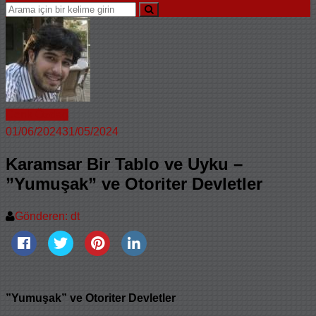
Cenk Özdağ
01/06/2024
31/05/2024
Karamsar Bir Tablo ve Uyku –
”Yumuşak” ve Otoriter Devletler
Gönderen: dt
”Yumuşak” ve Otoriter Devletler