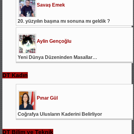
Savaş Emek
20. yüzyılın başına mı sonuna mı geldik ?
Aylin Gençoğlu
Yeni Dünya Düzeninden Masallar…
DT Kadın
Pınar Gül
Coğrafya Ulusların Kaderini Belirliyor
DT Bilim ve Teknik