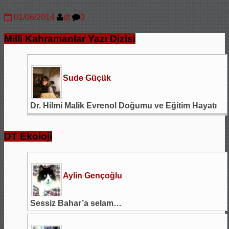
01/06/2014
dt
0
Milli Kahramanlar Yazı Dizisi
Sude Güçük
Dr. Hilmi Malik Evrenol Doğumu ve Eğitim Hayatı
DT Ekoloji
Aylin Gençoğlu
Sessiz Bahar’a selam…