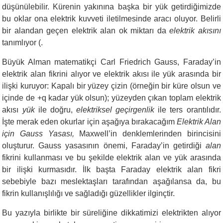
düşünülebilir. Kürenin yakınına başka bir yük getirdiğimizde
bu oklar ona elektrik kuvveti iletilmesinde aracı oluyor. Belirli
bir alandan geçen elektrik alan ok miktarı da
elektrik akısını
tanımlıyor (.
Büyük Alman matematikçi Carl Friedrich Gauss, Faraday’in
elektrik alan fikrini alıyor ve elektrik akısı ile yük arasında bir
ilişki kuruyor: Kapalı bir yüzey çizin (örneğin bir küre olsun ve
içinde de +q kadar yük olsun); yüzeyden çıkan toplam elektrik
akısı
yük
ile doğru,
elektriksel geçirgenlik
ile ters orantılıdır.
İşte merak eden okurlar için aşağıya bırakacağım
Elektrik Alan
için Gauss Yasası,
Maxwell’in denklemlerinden birincisini
oluşturur. Gauss yasasının önemi, Faraday’in getirdiği
alan
fikrini kullanması ve bu şekilde elektrik alan ve yük arasında
bir ilişki kurmasıdır. İlk başta Faraday elektrik alan fikri
sebebiyle bazı meslektaşları tarafından aşağılansa da, bu
fikrin kullanışlılığı ve sağladığı güzellikler ilginçtir.
Bu yazıyla birlikte bir süreliğine dikkatimizi elektrikten alıyor