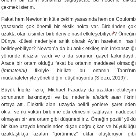
çekmek isterim.
Fakat hem Newton’ın kütle çekim yasasında hem de Coulomb
yasasında çok önemli bir eksik nokta var. Birbirinden çok
i
uzakta olan cisimler birbirleriyle nasıl etkileşebiliyor
? Örneğin
Dünya kütlesi nedeniyle anlık olarak Ay’ın hareketini nasıl
belirleyebiliyor? Newton’a da bu anlık etkileşimin imkansızlığı
yönünde itirazlar vardı ve o da sorunun gayet farkındaydı.
Arada bir ortam olduğu fakat bu ortamın maddesel olmadığı
(
immaterial)
fikriyle birlikte bu ortamın Tanrı’nın
ii
müdahaleleriyle yönetildiğini düşünüyordu (Sfetcu, 2019)
.
Büyük İngiliz fizikçi Michael Faraday da uzaktan etkileşim
sorununun farkındaydı ve bu nedenle
elektrik alan
fikrini
ortaya attı. Elektrik alanı uzayda belirli yönlere işaret eden
oklar ve iki yükün birbirine etki etmesini sağlayan maddesel
olmayan bir ara ortam gibi düşünebiliriz. Örneğin pozitif yüklü
bir küre uzayda kendisinden dışarı doğru çıkan ve büyüklüğü
uzaklaştıkça azalan “görünmez” oklar oluşturuyor gibi