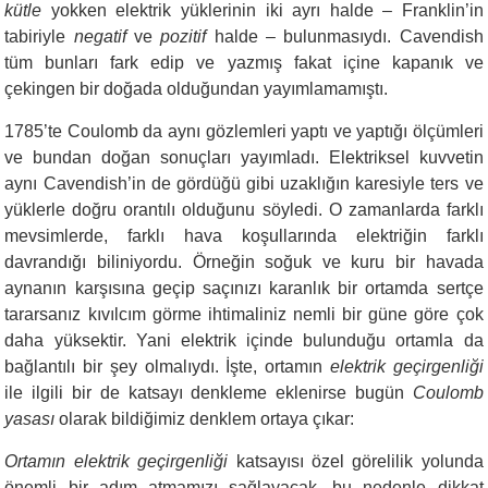
kütle
yokken elektrik yüklerinin iki ayrı halde – Franklin’in
tabiriyle
negatif
ve
pozitif
halde – bulunmasıydı. Cavendish
tüm bunları fark edip ve yazmış fakat içine kapanık ve
çekingen bir doğada olduğundan yayımlamamıştı.
1785’te Coulomb da aynı gözlemleri yaptı ve yaptığı ölçümleri
ve bundan doğan sonuçları yayımladı. Elektriksel kuvvetin
aynı Cavendish’in de gördüğü gibi uzaklığın karesiyle ters ve
yüklerle doğru orantılı olduğunu söyledi. O zamanlarda farklı
mevsimlerde, farklı hava koşullarında elektriğin farklı
davrandığı biliniyordu. Örneğin soğuk ve kuru bir havada
aynanın karşısına geçip saçınızı karanlık bir ortamda sertçe
tararsanız kıvılcım görme ihtimaliniz nemli bir güne göre çok
daha yüksektir. Yani elektrik içinde bulunduğu ortamla da
bağlantılı bir şey olmalıydı. İşte, ortamın
elektrik geçirgenliği
ile ilgili bir de katsayı denkleme eklenirse bugün
Coulomb
yasası
olarak bildiğimiz denklem ortaya çıkar:
Ortamın elektrik geçirgenliği
katsayısı özel görelilik yolunda
önemli bir adım atmamızı sağlayacak, bu nedenle dikkat