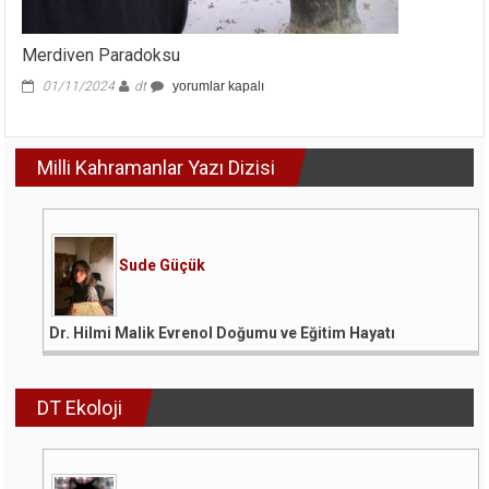
Merdiven Paradoksu
Merdiven
01/11/2024
dt
yorumlar kapalı
Paradoksu
için
Milli Kahramanlar Yazı Dizisi
Sude Güçük
Dr. Hilmi Malik Evrenol Doğumu ve Eğitim Hayatı
DT Ekoloji