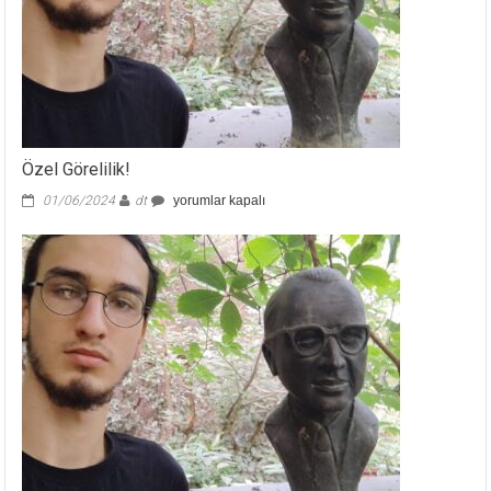
Özel Görelilik!
Özel
01/06/2024
dt
yorumlar kapalı
Görelilik!
için