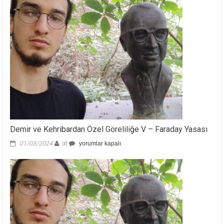
Demir ve Kehribardan Özel Göreliliğe V – Faraday Yasası
Demir
01/03/2024
dt
yorumlar kapalı
ve
Kehribardan
Özel
Göreliliğe
V
–
Faraday
Yasası
için