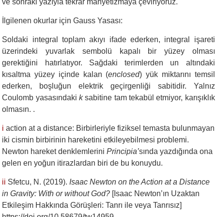
ve sonraki yazıyla tekrar manyetizmaya çeviriyoruz.
İlgilenen okurlar için Gauss Yasası:
Soldaki integral toplam akıyı ifade ederken, integral işareti
üzerindeki yuvarlak sembolü kapalı bir yüzey olması
gerektiğini hatırlatıyor. Sağdaki terimlerden un altındaki
kısaltma yüzey içinde kalan (
enclosed
) yük miktarını temsil
ederken, boşluğun elektrik geçirgenliği sabitidir. Yalnız
Coulomb yasasındaki
k
sabitine tam tekabül etmiyor, karışıklık
olmasın. .
i
action at a distance: Birbirleriyle fiziksel temasta bulunmayan
iki cismin birbirinin hareketini etkileyebilmesi problemi.
Newton hareket denklemlerini
Principia’
sında yazdığında ona
gelen en yoğun itirazlardan biri de bu konuydu.
ii
Sfetcu, N. (2019).
Isaac Newton on the Action at a Distance
in Gravity: With or without God?
[Isaac Newton’ın Uzaktan
Etkileşim Hakkında Görüşleri: Tanrı ile veya Tanrısız]
https://doi.org/10.58679/tw14959