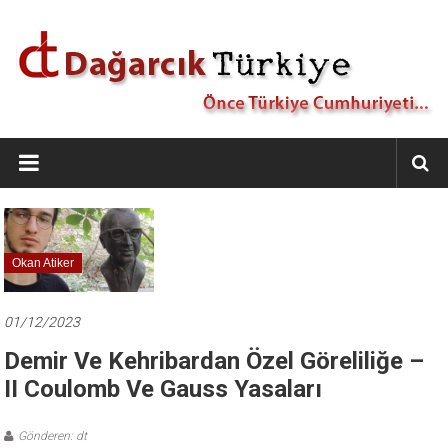
İçeriğe
geç
Dağarcık
Türkiye
Önce
Türkiye
Cumhuriyeti…
Okan Atiker
01/12/2023
Demir Ve Kehribardan Özel Göreliliğe –
II Coulomb Ve Gauss Yasaları
Gönderen: dt