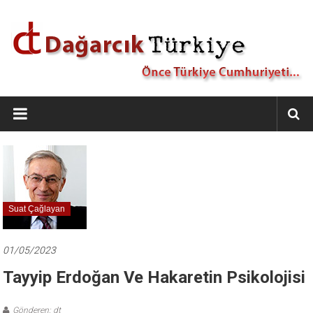
İçeriğe
geç
Dağarcık
Türkiye
Önce
Türkiye
Cumhuriyeti…
Suat Çağlayan
01/05/2023
Tayyip Erdoğan Ve Hakaretin Psikolojisi
Gönderen: dt