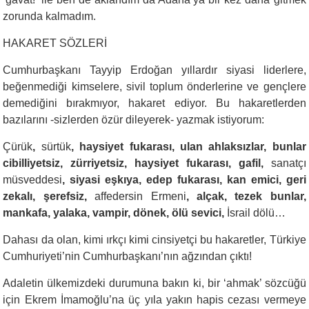
zorunda kalmadım.
HAKARET SÖZLERİ
Cumhurbaşkanı Tayyip Erdoğan yıllardır siyasi liderlere,
beğenmediği kimselere, sivil toplum önderlerine ve gençlere
demediğini bırakmıyor, hakaret ediyor. Bu hakaretlerden
bazılarını -sizlerden özür dileyerek- yazmak istiyorum:
Çürük
,
sürtük
, haysiyet fukarası, ulan ahlaksızlar, bunlar
cibilliyetsiz, zürriyetsiz, haysiyet fukarası, gafil,
sanatçı
müsveddesi
, siyasi eşkıya, edep fukarası, kan emici, geri
zekalı, şerefsiz,
affedersin Ermeni
, alçak, tezek bunlar,
mankafa, yalaka, vampir, dönek, ölü sevici,
İsrail dölü…
Dahası da olan, kimi ırkçı kimi cinsiyetçi bu hakaretler, Türkiye
Cumhuriyeti’nin Cumhurbaşkanı’nın ağzından çıktı!
Adaletin ülkemizdeki durumuna bakın ki, bir ‘ahmak’ sözcüğü
için Ekrem İmamoğlu’na üç yıla yakın hapis cezası vermeye