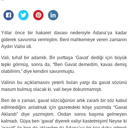
Yıllar önce bir hakaret davası nedeniyle Adana’ya kadar
giderek savunma vermiştim. Beni mahkemeye veren zamanın
Aydın Valisi idi.
Vali, tuhaf bir adamdı. Bir yurttaşa ‘Gavat’ dediği için büyük
tepki görmüş, sonra da, “Ben Gavat demedim, kavas demiş
olabilirim,” diye kendini savunmuştu.
Valinin bu açıklamasını yeterli bulan yargı da gavat sözünü
masum bulmuş olacak ki, vali beye dokunmamıştı.
Ben de o zaman, gavat sözcüğünün artık zararlı bir söz kabul
edilmediğini anlatmak için gazetedeki köşe yazımda “Gavat
Aklandı” diye yazmıştım. Ondan sonra başıma gelmeyen
kalmadı. Güya ben ‘gavat’ diyerek valiyi kastetmişim! Neyse ki
‘gavat!’ ile ben de aklandım da Adana’ya bir kez daha gitmek