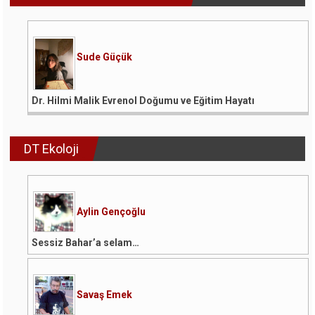
Röportaj…
Koronavirüsle
Sohbet
için
Sude Güçük
Dr. Hilmi Malik Evrenol Doğumu ve Eğitim Hayatı
DT Ekoloji
Aylin Gençoğlu
Sessiz Bahar’a selam…
Savaş Emek