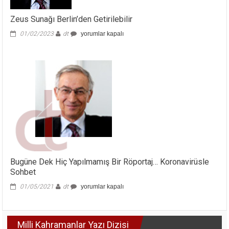
Zeus Sunağı Berlin’den Getirilebilir
Zeus
01/02/2023
dt
yorumlar kapalı
Sunağı
Berlin’den
Getirilebilir
için
Bugüne Dek Hiç Yapılmamış Bir Röportaj… Koronavirüsle
Sohbet
Bugüne
01/05/2021
dt
yorumlar kapalı
Dek
Hiç
Yapılmamış
Milli Kahramanlar Yazı Dizisi
Bir