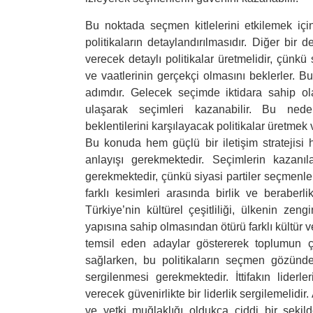
Bu noktada seçmen kitlelerini etkilemek için 
politikaların detaylandırılmasıdır. Diğer bir 
verecek detaylı politikalar üretmelidir, çünkü
ve vaatlerinin gerçekçi olmasını beklerler. B
adımdır. Gelecek seçimde iktidara sahip ol
ulaşarak seçimleri kazanabilir. Bu neden
beklentilerini karşılayacak politikalar üretmek v
Bu konuda hem güçlü bir iletişim stratejisi he
anlayışı gerekmektedir. Seçimlerin kazanılab
gerekmektedir, çünkü siyasi partiler seçmenler
farklı kesimleri arasında birlik ve beraber
Türkiye’nin kültürel çeşitliliği, ülkenin zeng
yapısına sahip olmasından ötürü farklı kültür ve 
temsil eden adaylar göstererek toplumun çe
sağlarken, bu politikaların seçmen gözünde 
sergilenmesi gerekmektedir. İttifakın lide
verecek güvenirlikte bir liderlik sergilemelidi
ve yetki muğlaklığı oldukça ciddi bir şeki