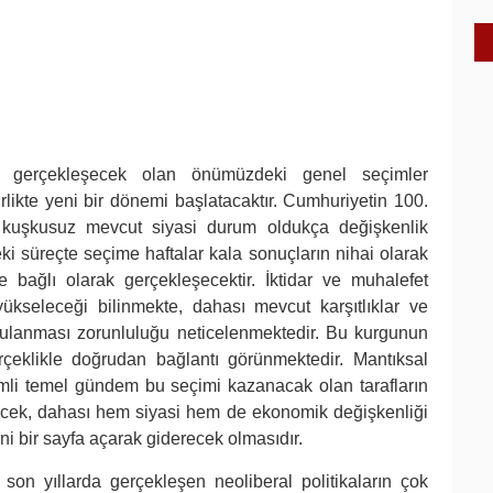
te gerçekleşecek olan önümüzdeki genel seçimler
likte yeni bir dönemi başlatacaktır. Cumhuriyetin 100.
ç kuşkusuz mevcut siyasi durum oldukça değişkenlik
i süreçte seçime haftalar kala sonuçların nihai olarak
 bağlı olarak gerçekleşecektir. İktidar ve muhalefet
kseleceği bilinmekte, dahası mevcut karşıtlıklar ve
gulanması zorunluluğu neticelenmektedir. Bu kurgunun
erçeklikle doğrudan bağlantı görünmektedir. Mantıksal
emli temel gündem bu seçimi kazanacak olan tarafların
yecek, dahası hem siyasi hem de ekonomik değişkenliği
eni bir sayfa açarak giderecek olmasıdır.
e son yıllarda gerçekleşen neoliberal politikaların çok