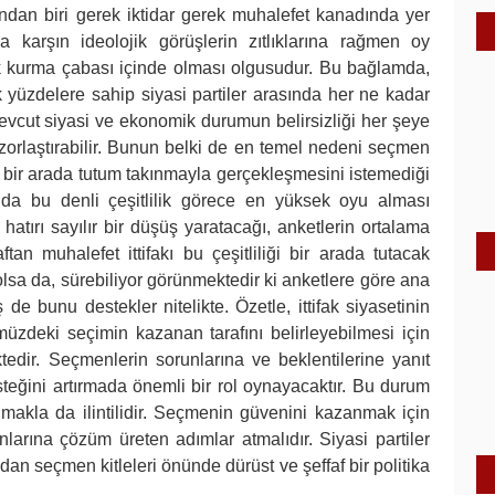
ından biri gerek iktidar gerek muhalefet kanadında yer
a karşın ideolojik görüşlerin zıtlıklarına rağmen oy
ifak kurma çabası içinde olması olgusudur. Bu bağlamda,
 yüzdelere sahip siyasi partiler arasında her ne kadar
mevcut siyasi ve ekonomik durumun belirsizliği her şeye
ni zorlaştırabilir. Bunun belki de en temel nedeni seçmen
a bir arada tutum takınmayla gerçekleşmesini istemediği
dında bu denli çeşitlilik görece en yüksek oyu alması
hatırı sayılır bir düşüş yaratacağı, anketlerin ortalama
ftan muhalefet ittifakı bu çeşitliliği bir arada tutacak
 olsa da, sürebiliyor görünmektedir ki anketlere göre ana
de bunu destekler nitelikte. Özetle, ittifak siyasetinin
zdeki seçimin kazanan tarafını belirleyebilmesi için
ir. Seçmenlerin sorunlarına ve beklentilerine yanıt
steğini artırmada önemli bir rol oynayacaktır. Bu durum
akla da ilintilidir. Seçmenin güvenini kazanmak için
nlarına çözüm üreten adımlar atmalıdır. Siyasi partiler
an seçmen kitleleri önünde dürüst ve şeffaf bir politika