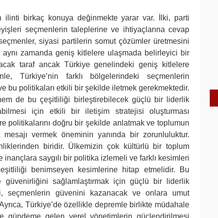
ilinti birkaç konuya değinmekte yarar var. İlki, parti
deyişleri seçmenlerin taleplerine ve ihtiyaçlarına cevap
 seçmenler, siyasi partilerin somut çözümler üretmesini
u aynı zamanda geniş kitlelere ulaşmada belirleyici bir
acak taraf ancak Türkiye genelindeki geniş kitlelere
le, Türkiye’nin farklı bölgelerindeki seçmenlerin
e bu politikaları etkili bir şekilde iletmek gerekmektedir.
m de bu çeşitliliği birleştirebilecek güçlü bir liderlik
ilmesi için etkili bir iletişim stratejisi oluşturması
e politikalarını doğru bir şekilde anlatmak ve toplumun
lik mesajı vermek öneminin yanında bir zorunluluktur.
inliklerinden biridir. Ülkemizin çok kültürlü bir toplum
inançlara saygılı bir politika izlemeli ve farklı kesimleri
şitliliği benimseyen kesimlerine hitap etmelidir. Bu
güvenirliğini sağlamlaştırmak için güçlü bir liderlik
rleri, seçmenlerin güvenini kazanacak ve onlara umut
r. Ayrıca, Türkiye’de özellikle depremle birlikte müdahale
lde gündeme gelen yerel yönetimlerin güçlendirilmesi