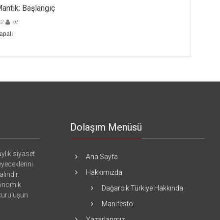
antık: Başlangıç
22
dt
apalı
Dolaşım Menüsü
ylık siyaset
Ana Sayfa
eyeceklerini
Hakkımızda
lındır.
konomik
Dağarcık Türkiye Hakkında
 kuruluşun
Manifesto
Yazarlarımız