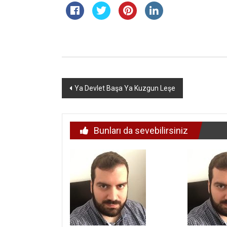
Yazı
Ya Devlet Başa Ya Kuzgun Leşe
dolaşımı
Bunları da sevebilirsiniz