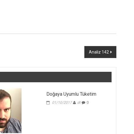
Analiz 142
Doğaya Uyumlu Tüketim
01/10/2017
dt
0