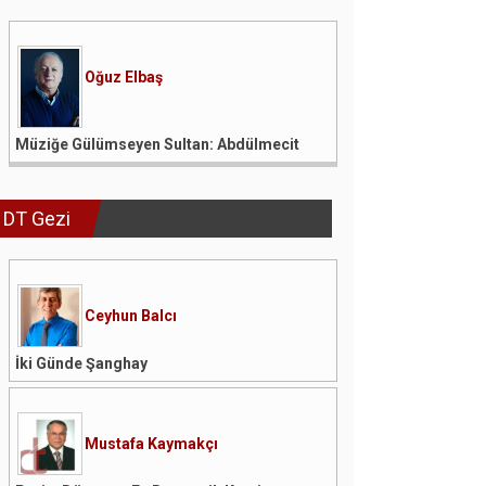
Oğuz Elbaş
Müziğe Gülümseyen Sultan: Abdülmecit
DT Gezi
Ceyhun Balcı
İki Günde Şanghay
Mustafa Kaymakçı