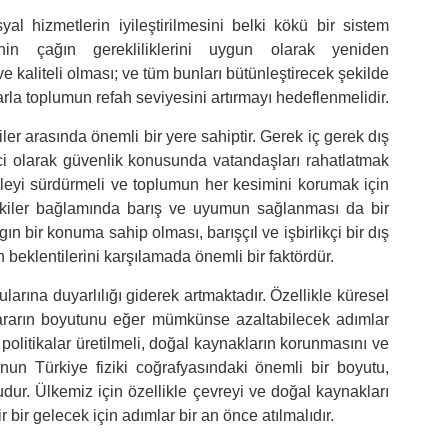
l hizmetlerin iyileştirilmesini belki kökü bir sistem
inin çağın gerekliliklerini uygun olarak yeniden
ve kaliteli olması; ve tüm bunları bütünleştirecek şekilde
arla toplumun refah seviyesini artırmayı hedeflenmelidir.
ler arasında önemli bir yere sahiptir. Gerek iç gerek dış
ci olarak güvenlik konusunda vatandaşları rahatlatmak
cadeleyi sürdürmeli ve toplumun her kesimini korumak için
ilişkiler bağlamında barış ve uyumun sağlanması da bir
gın bir konuma sahip olması, barışçıl ve işbirlikçi bir dış
 beklentilerini karşılamada önemli bir faktördür.
larına duyarlılığı giderek artmaktadır. Özellikle küresel
ı zararın boyutunu eğer mümkünse azaltabilecek adımlar
a politikalar üretilmeli, doğal kaynakların korunmasını ve
nun Türkiye fiziki coğrafyasındaki önemli bir boyutu,
ur. Ülkemiz için özellikle çevreyi ve doğal kaynakları
r bir gelecek için adımlar bir an önce atılmalıdır.