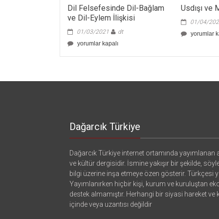
Dil Felsefesinde Dil-Bağlam
Usdışı ve M
ve Dil-Eylem İlişkisi
01/04/20
01/03/2021
dt
Usdışı
yorumlar k
ve
Dil
yorumlar kapalı
Mantık:
Felsefesinde
Başlangıç
Dil-
için
Bağlam
ve
Dil-
Eylem
İlişkisi
için
Dağarcık Türkiye
Dağarcık Türkiye internet ortamında yayımlanan a
ve kültür dergisidir. İsmine yakışır bir şekilde, söyl
bilgi üzerine inşa etmeye özen gösterir. Türkçesi ya
Yayımlanırken hiçbir kişi, kurum ve kuruluştan e
destek almamıştır. Herhangi bir siyasi hareket ve
içinde veya uzantısı değildir