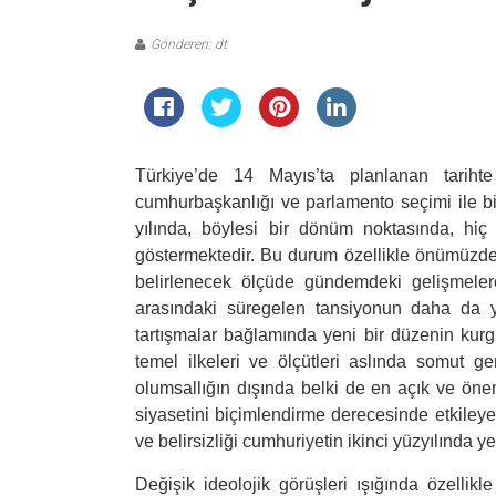
Gönderen: dt
Türkiye’de 14 Mayıs’ta planlanan tarih
cumhurbaşkanlığı ve parlamento seçimi ile bir
yılında, böylesi bir dönüm noktasında, hi
göstermektedir. Bu durum özellikle önümüzdek
belirlenecek ölçüde gündemdeki gelişmelere
arasındaki süregelen tansiyonun daha da yü
tartışmalar bağlamında yeni bir düzenin kur
temel ilkeleri ve ölçütleri aslında somut g
olumsallığın dışında belki de en açık ve ön
siyasetini biçimlendirme derecesinde etkile
ve belirsizliği cumhuriyetin ikinci yüzyılında y
Değişik ideolojik görüşleri ışığında özellikl