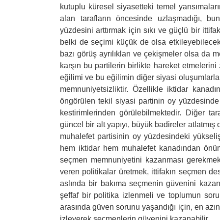
kutuplu küresel siyasetteki temel yansımalar
alan tarafların öncesinde uzlaşmadığı, bun
yüzdesini arttırmak için sıkı ve güçlü bir itt
belki de seçimi küçük de olsa etkileyebilecek
bazı görüş ayrılıkları ve çekişmeler olsa da 
karşın bu partilerin birlikte hareket etmeleri
eğilimi ve bu eğilimin diğer siyasi oluşumlarl
memnuniyetsizliktir. Özellikle iktidar kana
öngörülen tekil siyasi partinin oy yüzdesinde 
kestirimlerinden görülebilmektedir. Diğer tara
güncel bir alt yapıyı, büyük badireler atlatmış
muhalefet partisinin oy yüzdesindeki yükseliş 
hem iktidar hem muhalefet kanadından önümü
seçmen memnuniyetini kazanması gerekmekted
veren politikalar üretmek, ittifakın seçmen de
aslında bir bakıma seçmenin güvenini kazanm
şeffaf bir politika izlenmeli ve toplumun soru
arasında güven sorunu yaşandığı için, en azınd
izleyerek seçmenlerin güvenini kazanabilir.