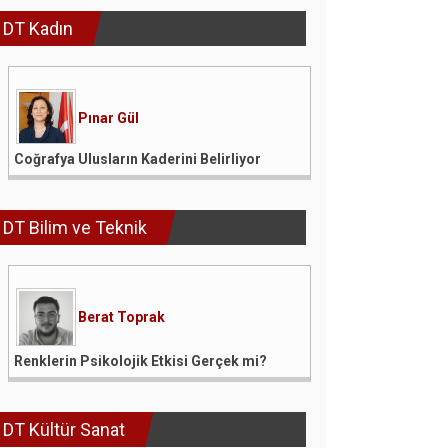
DT Kadın
Pınar Gül
Coğrafya Ulusların Kaderini Belirliyor
DT Bilim ve Teknik
Berat Toprak
Renklerin Psikolojik Etkisi Gerçek mi?
DT Kültür Sanat