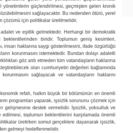
l yönetimlerin güçlendirilmesi, geçmişten gelen kronik
e çözülebilmesini sağlayacaktır. Bu nedenden ötürü, yerel
 çözümü için politikalar üretilmelidir.
adalet ve eşitlik gelmektedir. Herhangi bir demokratik
i beklentilerinden biridir. Toplumun geniş kesimleri,
nı, insan haklarına saygı gösterilmesini, ifade özgürlüğü
ların korunmasını istemektedir. Bundan dolayı adaletli
farklılıkları göz ardı etmeden tüm vatandaşların haklarına
leştirebilecek olan cumhuriyetin değerleri bağlamında
n korunmasını sağlayacak ve vatandaşların haklarını
konomik refah, halkın büyük bir bölümünün en önemli
atırım programları yaparak, işsizlik sorununu çözmek için
rin gelişmesine destek vermelidir. İşsizlik, yoksulluk ve
 edilmesi, toplumun beklentilerini karşılamada önemli
olitikalar üretirken somut gerçeklere dayanarak işsizlik,
nden gelmeyi hedeflenmelidir.