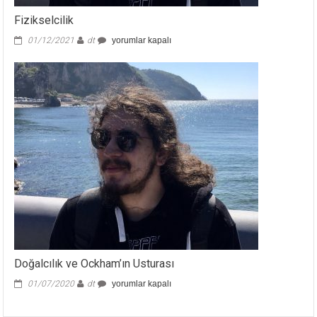
Fizikselcilik
Fizikselcilik
01/12/2021
dt
yorumlar kapalı
için
Doğalcılık ve Ockham’ın Usturası
Doğalcılık
01/07/2020
dt
yorumlar kapalı
ve
Ockham’ın