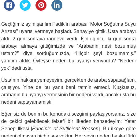
Geçtiğimiz ay, nişanlım Fadik’in arabası “Motor Soğutma Suyu
Arızası” uyarısı vermeye başladı. Sanayiye gittik. Usta arabayı
aldı, 2 gün sonraya randevu verdi. İşin ilginci, iki gün sonra
arabayı almaya gittiğimizde ve “Arabanın nesi bozulmuş
ustam?” diye sorduğumuzda, “Hiçbir şeyi bozulmamış.”
yanıtını aldık. Öyleyse neden bu uyarıyı veriyordu? “Nedeni
yok” dedi usta.
Usta’nın hakkını yemeyeyim, gerçekten de araba sapasağlam,
çalışıyor. Yine de bu yanıt beni tatmin etmedi. Kuşkusuz,
arabanın bu uyarıyı vermesinin bir nedeni vardı, ancak usta bu
nedeni saptayamamıştı!
Eğer siz de benim bu konudaki sezgimi paylaşıyorsanız, size
de çekici gelebilecek felsefi bir ilkeden bahsedeyim: Yeter
Sebep İlkesi [
Principle of Sufficient Reason
]. Bu ilkeye göre
nedeni olmayan hiçbir şey yoktur. Her şeyin neden başka türlü