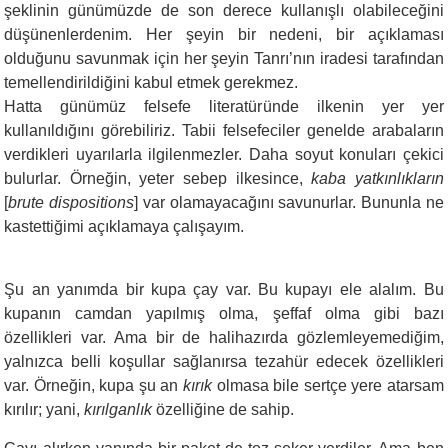
şeklinin günümüzde de son derece kullanışlı olabileceğini
düşünenlerdenim. Her şeyin bir nedeni, bir açıklaması
olduğunu savunmak için her şeyin Tanrı’nın iradesi tarafından
temellendirildiğini kabul etmek gerekmez.
Hatta günümüz felsefe literatüründe ilkenin yer yer
kullanıldığını görebiliriz. Tabii felsefeciler genelde arabaların
verdikleri uyarılarla ilgilenmezler. Daha soyut konuları çekici
bulurlar. Örneğin, yeter sebep ilkesince,
kaba
yatkınlıkların
[
brute dispositions
] var olamayacağını savunurlar. Bununla ne
kastettiğimi açıklamaya çalışayım.
Şu an yanımda bir kupa çay var. Bu kupayı ele alalım. Bu
kupanın camdan yapılmış olma, şeffaf olma gibi bazı
özellikleri var. Ama bir de halihazırda gözlemleyemediğim,
yalnızca belli koşullar sağlanırsa tezahür edecek özellikleri
var. Örneğin, kupa şu an
kırık
olmasa bile sertçe yere atarsam
kırılır; yani,
kırılganlık
özelliğine de sahip.