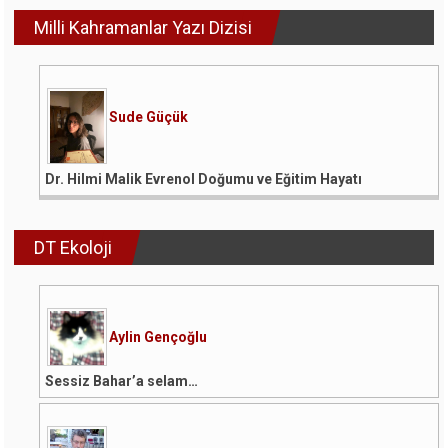
Usturası
Milli Kahramanlar Yazı Dizisi
için
Sude Güçük
Dr. Hilmi Malik Evrenol Doğumu ve Eğitim Hayatı
DT Ekoloji
Aylin Gençoğlu
Sessiz Bahar’a selam…