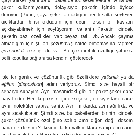
Çayı alırken yanında bir paket de toz şeker verdiler. Ama ben
şeker kullanmıyorum, dolayısıyla paketin içinde öylece
duruyor. (Bunu, çaya şeker atmadığını her fırsatta söyleyen
gıcıklardan birisi olduğum için değil, felsefi bir kavramı
açıklayabilmek için söylüyorum, vallahi!) Paketin içindeki
şekerin bazı özellikleri var: beyaz, tatlı, vb. Ancak, çayıma
atmadığım için şu an
çözünmüş
halde olmamasına rağmen
çözünürlük
özelliği de var. Bu çözünürlük özelliği yalnızca
belli koşullar sağlanırsa kendini gösterecek.
İşte kırılganlık ve çözünürlük gibi özelliklere
yatkınlık
ya da
eğilim
[
disposition
] adını veriyoruz. Şimdi size hayali bir
senaryo sunayım. Aynı masamdaki gibi bir paket şeker daha
hayal edin. Her iki paketin içindeki şeker, ötekiyle tam olarak
aynı moleküler yapıya sahip. Aynı miktarda, aynı ağırlıkta ve
aynı sıcaklıktalar. Şimdi size, bu paketlerden birinin içindeki
şeker çözünürlük özelliğine sahip ama diğeri değil desem,
bana ne dersiniz? İkisinin farklı yatkınlıklara sahip olmalarını
açıklayacak bir farkları olmalı diye düşünmez misiniz?