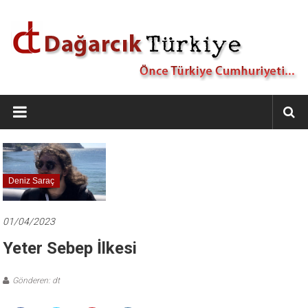
İçeriğe
geç
Dağarcık
Türkiye
Önce
Türkiye
Cumhuriyeti…
Deniz Saraç
01/04/2023
Yeter Sebep İlkesi
Gönderen: dt