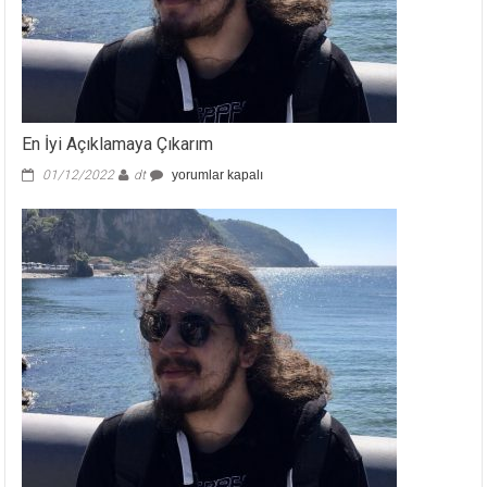
En İyi Açıklamaya Çıkarım
En
01/12/2022
dt
yorumlar kapalı
İyi
Açıklamaya
Çıkarım
için