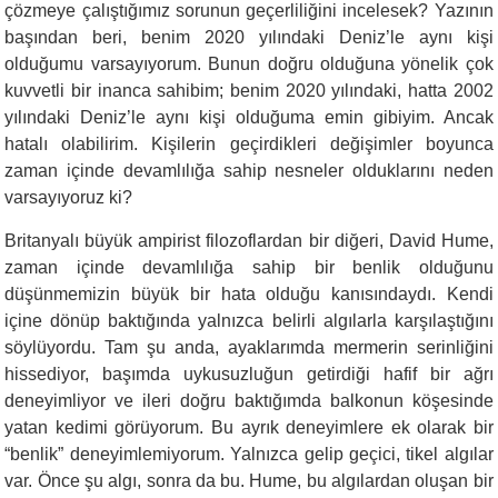
çözmeye çalıştığımız sorunun geçerliliğini incelesek? Yazının
başından beri, benim 2020 yılındaki Deniz’le aynı kişi
olduğumu varsayıyorum. Bunun doğru olduğuna yönelik çok
kuvvetli bir inanca sahibim; benim 2020 yılındaki, hatta 2002
yılındaki Deniz’le aynı kişi olduğuma emin gibiyim. Ancak
hatalı olabilirim. Kişilerin geçirdikleri değişimler boyunca
zaman içinde devamlılığa sahip nesneler olduklarını neden
varsayıyoruz ki?
Britanyalı büyük ampirist filozoflardan bir diğeri, David Hume,
zaman içinde devamlılığa sahip bir benlik olduğunu
düşünmemizin büyük bir hata olduğu kanısındaydı. Kendi
içine dönüp baktığında yalnızca belirli algılarla karşılaştığını
söylüyordu. Tam şu anda, ayaklarımda mermerin serinliğini
hissediyor, başımda uykusuzluğun getirdiği hafif bir ağrı
deneyimliyor ve ileri doğru baktığımda balkonun köşesinde
yatan kedimi görüyorum. Bu ayrık deneyimlere ek olarak bir
“benlik” deneyimlemiyorum. Yalnızca gelip geçici, tikel algılar
var. Önce şu algı, sonra da bu. Hume, bu algılardan oluşan bir