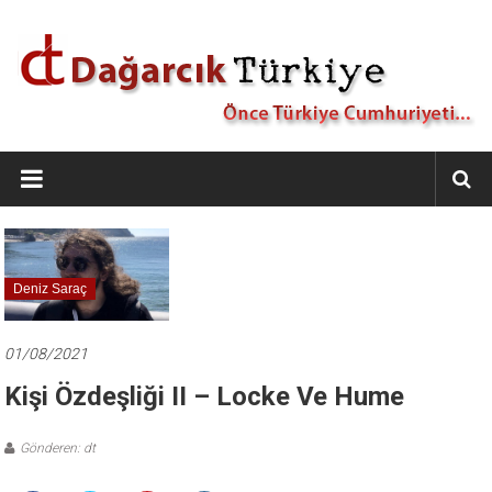
İçeriğe
geç
Dağarcık
Türkiye
Önce
Türkiye
Cumhuriyeti…
Deniz Saraç
01/08/2021
Kişi Özdeşliği II – Locke Ve Hume
Gönderen: dt