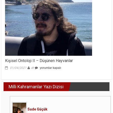
Kişisel Ontoloji II – Düşünen Hayvanlar
Kişisel
01/04/2021
dt
yorumlar kapalı
Ontoloji
II
–
Milli Kahramanlar Yazı Dizisi
Düşünen
Hayvanlar
için
Sude Güçük