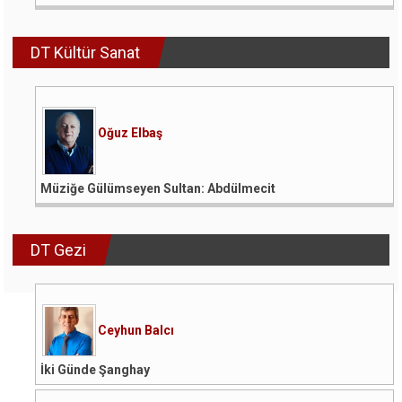
DT Kültür Sanat
Oğuz Elbaş
Müziğe Gülümseyen Sultan: Abdülmecit
DT Gezi
Ceyhun Balcı
İki Günde Şanghay