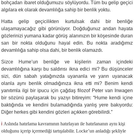
bohçadan ibaret olduğumuzu söylüyordu. Tüm bu gelip geçici
algılara ek olarak devamlılığa sahip bir benlik yoktu.
Hatta gelip geçicilikten kurtulsak dahi bir benliğe
ulaşamayacağız gibi görünüyor. Doğduğunuz andan hayata
gözlerinizi yumana kadar görüş alanınızın bir köşesinde duran
sarı bir nokta olduğunu hayal edin. Bu nokta aradığımız
devamlılığa sahip olsa dahi, bir benlik olamazdı.
Sizce Hume’un benliğe ve kişilerin zaman içindeki
devamlılığına karşı bu saldırısı ikna edici mi? Bu düşünceler
sizi, dün sabah yatağınızda uyananla ve yarın uyanacak
olanla aynı benlik olmadığınıza ikna etti mi? Benim kendi
yanıtımla ilgi bir ipucu için çağdaş filozof Peter van Inwagen
bir sözünü paylaşarak bu yazıyı bitireyim: “Hume kendi içine
baktığında ve kendini bulamadığında yanlış yere bakıyordu:
Diğer herkes gibi kendini gözleri açıkken görebilirdi.”
i
Aslında hatırlama kavramının hatırlayan ile hatırlananın aynı kişi
olduğunu içerip içermediği tartışılabilir. Locke’un anladığı şekliyle