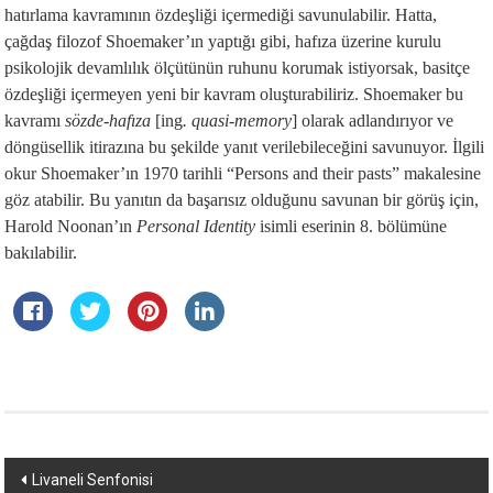
hatırlama kavramının özdeşliği içermediği savunulabilir. Hatta,
çağdaş filozof Shoemaker’ın yaptığı gibi, hafıza üzerine kurulu
psikolojik devamlılık ölçütünün ruhunu korumak istiyorsak, basitçe
özdeşliği içermeyen yeni bir kavram oluşturabiliriz. Shoemaker bu
kavramı
sözde-hafıza
[ing
. quasi-memory
] olarak adlandırıyor ve
döngüsellik itirazına bu şekilde yanıt verilebileceğini savunuyor. İlgili
okur Shoemaker’ın 1970 tarihli “Persons and their pasts” makalesine
göz atabilir. Bu yanıtın da başarısız olduğunu savunan bir görüş için,
Harold Noonan’ın
Personal Identity
isimli eserinin 8. bölümüne
bakılabilir.
Yazı
Livaneli Senfonisi