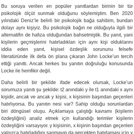
Bu soruya verilen en popüler yanıtlardan birinin bir tür
psikolojik ölçüt sunmak olduğunu söylemiştim. Ben 2020
yılındaki Deniz’le belirli bir psikolojik bağa sahibim, bundan
dolayı aynı kişiyiz. Bu psikolojik bağın ne olduğuyla ilgili bir
alternatifin de hafıza olduğundan bahsetmiştik. Bu yanıt, yani
kişilerin geçmişlerini hatırladıkları için aynı kişi olduklarını
iddia eden yanıt, kişisel özdeşlik sorununu felsefe
literatüründe ilk defa ön plana çıkaran John Locke’un tercih
ettiği yanıttı. Ancak herkes bu yanıtın doğruluğu konusunda
Locke ile hemfikir değil.
Daha belirli bir şekilde ifade edecek olursak, Locke’un
sorumuza yanıtı şu şekilde: t2 anındaki y ile t1 anındaki x aynı
kişidir, ancak ve ancak y kişisi, x kişisinin başından geçenleri
hatırlıyorsa. Bu yanıtın nesi var? Sahip olduğu sorunlardan
biri döngüsel oluşu. Açıklamaya çalıştığı kavramı (kişilerin
özdeşliğini) analiz etmek için kullandığı terimler kişilerin
özdeşliğini varsayıyor. y kişisinin, x kişinin başından geçenleri
yalnızca hatırladığını sanmayıp da gerçekten hatırlaması için y