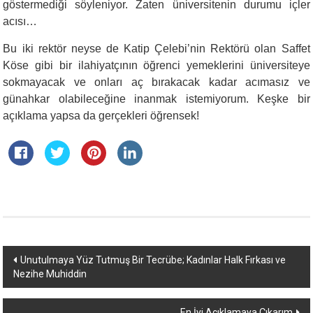
göstermediği söyleniyor. Zaten üniversitenin durumu içler
acısı…
Bu iki rektör neyse de Katip Çelebi’nin Rektörü olan Saffet
Köse gibi bir ilahiyatçının öğrenci yemeklerini üniversiteye
sokmayacak ve onları aç bırakacak kadar acımasız ve
günahkar olabileceğine inanmak istemiyorum. Keşke bir
açıklama yapsa da gerçekleri öğrensek!
Yazı
Unutulmaya Yüz Tutmuş Bir Tecrübe; Kadınlar Halk Fırkası ve
Nezihe Muhiddin
dolaşımı
En İyi Açıklamaya Çıkarım