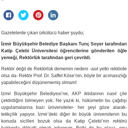
Gazetelerde çıkan ürkütücü haber şuydu;
İzmir Büyükşehir Belediye Başkanı Tunç Soyer tarafından
Katip Çelebi Üniversitesi öğrencilerine gönderilen öğle
yemeği, Rektörlük tarafından geri çevrildi.
Rektör değil de Rektörlük dememin nedeni -asıl yetki rektörde
olsa da- Rektör Prof. Dr. Saffet Köse’nin, böyle bir acımasızlığı
yapabileceğini düşünememiş olmam!
İzmir Büyükşehir Belediyesi’ne, AKP iktidarının nasıl çile
çektirdiğini bilmeyen yok. Ne yazık ki, hükümetin bu çağdışı
uygulamalarına bazı üniversiteler- her şeyi göze alarak-
tetikçilik yapıyor. İzmir’deki diğer iki büyük üniversitenin bu
konuda sicilleri bozuk olsa da Katip Çelebi’nin rektörü
hakkında dikkatli olmak istiyorum. Belki de bu olaya, onu