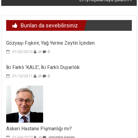
Bunları da sevebilirsiniz
Gözyaşı Fışkırır, Yağ Yerine Zeytin İçinden
01/02/2015
dt
0
İki Farklı ‘KALE’, İki Farklı Duyarlılık
01/10/2011
dt
0
Askeri Hastane Pişmanlığı mı?
Askeri
01/04/2023
dt
yorumlar kapalı