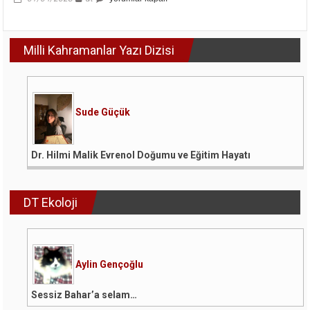
Hastane
Pişmanlığı
mı?
Milli Kahramanlar Yazı Dizisi
için
Sude Güçük
Dr. Hilmi Malik Evrenol Doğumu ve Eğitim Hayatı
DT Ekoloji
Aylin Gençoğlu
Sessiz Bahar’a selam…