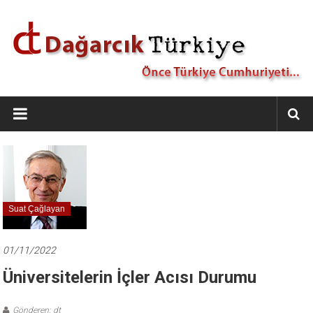
İçeriğe
geç
Dağarcık
Türkiye
Önce
Türkiye
Cumhuriyeti…
Suat Çağlayan
01/11/2022
Üniversitelerin İçler Acısı Durumu
Gönderen: dt