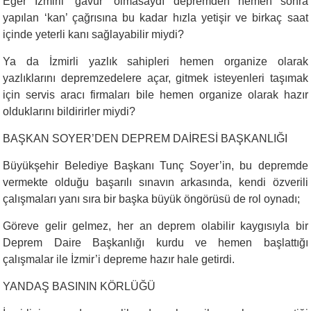
Eğer İzmirli ‘gavur’ olmasaydı depremden hemen sonra
yapılan ‘kan’ çağrısına bu kadar hızla yetişir ve birkaç saat
içinde yeterli kanı sağlayabilir miydi?
Ya da İzmirli yazlık sahipleri hemen organize olarak
yazlıklarını depremzedelere açar, gitmek isteyenleri taşımak
için servis aracı firmaları bile hemen organize olarak hazır
olduklarını bildirirler miydi?
BAŞKAN SOYER’DEN DEPREM DAİRESİ BAŞKANLIĞI
Büyükşehir Belediye Başkanı Tunç Soyer’in, bu depremde
vermekte olduğu başarılı sınavın arkasında, kendi özverili
çalışmaları yanı sıra bir başka büyük öngörüsü de rol oynadı;
Göreve gelir gelmez, her an deprem olabilir kaygısıyla bir
Deprem Daire Başkanlığı kurdu ve hemen başlattığı
çalışmalar ile İzmir’i depreme hazır hale getirdi.
YANDAŞ BASININ KÖRLÜĞÜ