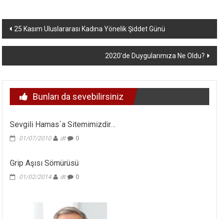
Yazı
25 Kasım Uluslararası Kadına Yönelik Şiddet Günü
dolaşımı
2020’de Duygularımıza Ne Oldu?
Bunları da sevebilirsiniz
Sevgili Hamas´a Sitemimizdir…
01/07/2010
dt
0
Grip Aşısı Sömürüsü
01/02/2014
dt
0