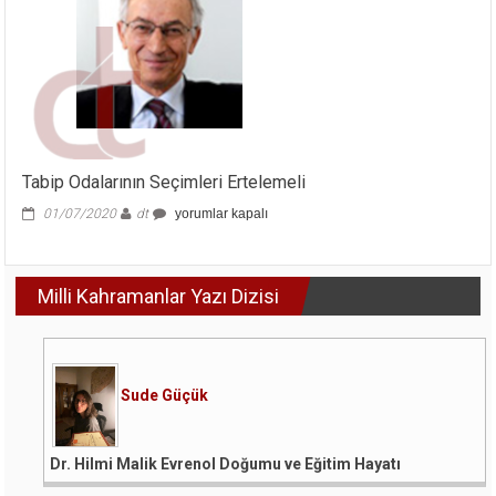
Tabip Odalarının Seçimleri Ertelemeli
Tabip
01/07/2020
dt
yorumlar kapalı
Odalarının
Seçimleri
Ertelemeli
Milli Kahramanlar Yazı Dizisi
için
Sude Güçük
Dr. Hilmi Malik Evrenol Doğumu ve Eğitim Hayatı