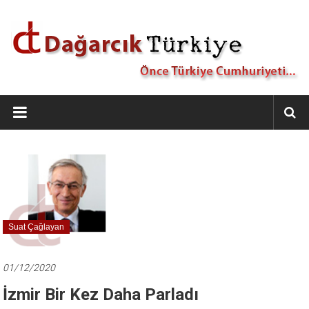
İçeriğe
geç
Dağarcık
Türkiye
Önce
Türkiye
Cumhuriyeti…
Suat Çağlayan
01/12/2020
İzmir Bir Kez Daha Parladı