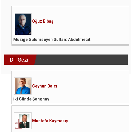
Oğuz Elbaş
Müziğe Gülümseyen Sultan: Abdülmecit
DT Gezi
Ceyhun Balcı
İki Günde Şanghay
Mustafa Kaymakçı