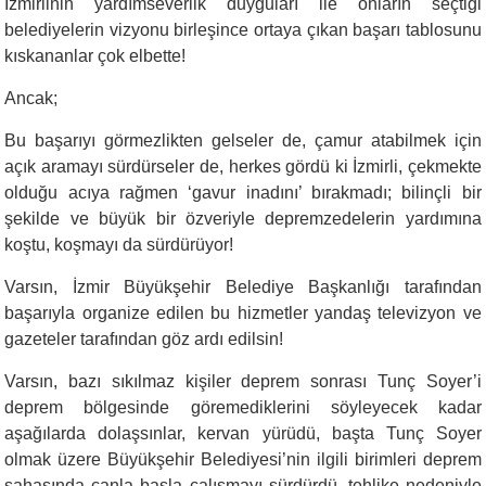
İzmirlinin yardımseverlik duyguları ile onların seçtiği
belediyelerin vizyonu birleşince ortaya çıkan başarı tablosunu
kıskananlar çok elbette!
Ancak;
Bu başarıyı görmezlikten gelseler de, çamur atabilmek için
açık aramayı sürdürseler de, herkes gördü ki İzmirli, çekmekte
olduğu acıya rağmen ‘gavur inadını’ bırakmadı; bilinçli bir
şekilde ve büyük bir özveriyle depremzedelerin yardımına
koştu, koşmayı da sürdürüyor!
Varsın, İzmir Büyükşehir Belediye Başkanlığı tarafından
başarıyla organize edilen bu hizmetler yandaş televizyon ve
gazeteler tarafından göz ardı edilsin!
Varsın, bazı sıkılmaz kişiler deprem sonrası Tunç Soyer’i
deprem bölgesinde göremediklerini söyleyecek kadar
aşağılarda dolaşsınlar, kervan yürüdü, başta Tunç Soyer
olmak üzere Büyükşehir Belediyesi’nin ilgili birimleri deprem
sahasında canla başla çalışmayı sürdürdü, tehlike nedeniyle