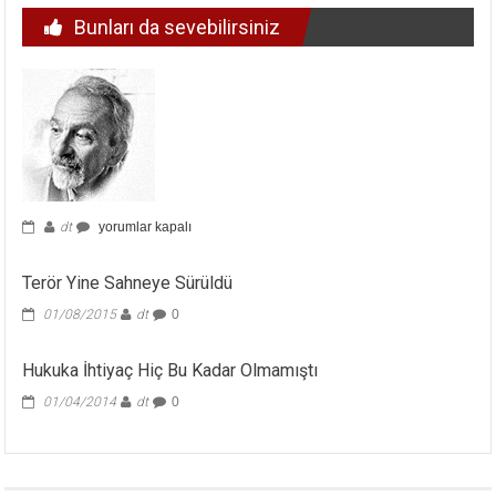
Bunları da sevebilirsiniz
için
dt
yorumlar kapalı
Terör Yine Sahneye Sürüldü
01/08/2015
dt
0
Hukuka İhtiyaç Hiç Bu Kadar Olmamıştı
01/04/2014
dt
0