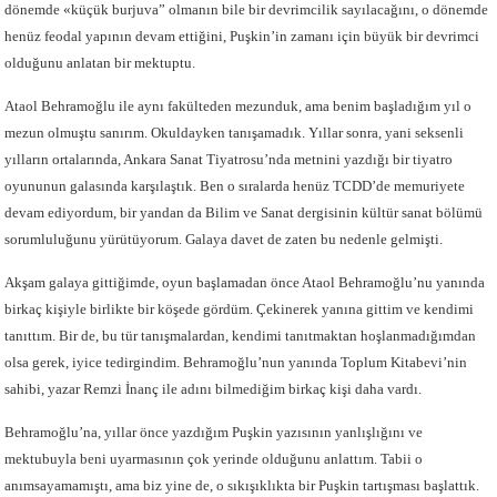
dönemde «küçük burjuva” olmanın bile bir devrimcilik sayılacağını, o dönemde
henüz feodal yapının devam ettiğini, Puşkin’in zamanı için büyük bir devrimci
olduğunu anlatan bir mektuptu.
Ataol Behramoğlu ile aynı fakülteden mezunduk, ama benim başladığım yıl o
mezun olmuştu sanırım. Okuldayken tanışamadık. Yıllar sonra, yani seksenli
yılların ortalarında, Ankara Sanat Tiyatrosu’nda metnini yazdığı bir tiyatro
oyununun galasında karşılaştık. Ben o sıralarda henüz TCDD’de memuriyete
devam ediyordum, bir yandan da Bilim ve Sanat dergisinin kültür sanat bölümü
sorumluluğunu yürütüyorum. Galaya davet de zaten bu nedenle gelmişti.
Akşam galaya gittiğimde, oyun başlamadan önce Ataol Behramoğlu’nu yanında
birkaç kişiyle birlikte bir köşede gördüm. Çekinerek yanına gittim ve kendimi
tanıttım. Bir de, bu tür tanışmalardan, kendimi tanıtmaktan hoşlanmadığımdan
olsa gerek, iyice tedirgindim. Behramoğlu’nun yanında Toplum Kitabevi’nin
sahibi, yazar Remzi İnanç ile adını bilmediğim birkaç kişi daha vardı.
Behramoğlu’na, yıllar önce yazdığım Puşkin yazısının yanlışlığını ve
mektubuyla beni uyarmasının çok yerinde olduğunu anlattım. Tabii o
anımsayamamıştı, ama biz yine de, o sıkışıklıkta bir Puşkin tartışması başlattık.