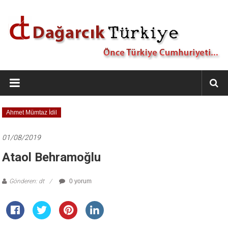
İçeriğe
geç
Dağarcık
Türkiye
Önce
Ahmet Mümtaz İdil
Türkiye
Cumhuriyeti…
01/08/2019
Ataol Behramoğlu
Gönderen: dt
0 yorum