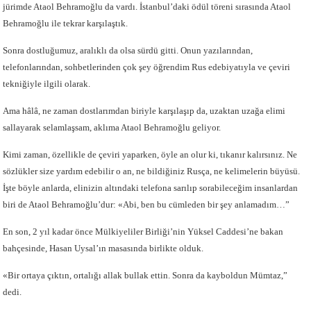
jürimde Ataol Behramoğlu da vardı. İstanbul’daki ödül töreni sırasında Ataol
Behramoğlu ile tekrar karşılaştık.
Sonra dostluğumuz, aralıklı da olsa sürdü gitti. Onun yazılarından,
telefonlarından, sohbetlerinden çok şey öğrendim Rus edebiyatıyla ve çeviri
tekniğiyle ilgili olarak.
Ama hâlâ, ne zaman dostlarımdan biriyle karşılaşıp da, uzaktan uzağa elimi
sallayarak selamlaşsam, aklıma Ataol Behramoğlu geliyor.
Kimi zaman, özellikle de çeviri yaparken, öyle an olur ki, tıkanır kalırsınız. Ne
sözlükler size yardım edebilir o an, ne bildiğiniz Rusça, ne kelimelerin büyüsü.
İşte böyle anlarda, elinizin altındaki telefona sarılıp sorabileceğim insanlardan
biri de Ataol Behramoğlu’dur: «Abi, ben bu cümleden bir şey anlamadım…”
En son, 2 yıl kadar önce Mülkiyeliler Birliği’nin Yüksel Caddesi’ne bakan
bahçesinde, Hasan Uysal’ın masasında birlikte olduk.
«Bir ortaya çıktın, ortalığı allak bullak ettin. Sonra da kayboldun Mümtaz,”
dedi.