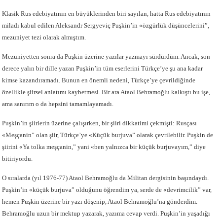
Klasik Rus edebiyatının en büyüklerinden biri sayılan, hatta Rus edebiyatının
miladı kabul edilen Aleksandr Sergyeviç Puşkin’in «özgürlük düşüncelerini”,
mezuniyet tezi olarak almıştım.
Mezuniyetten sonra da Puşkin üzerine yazılar yazmayı sürdürdüm. Ancak, son
derece yalın bir dille yazan Puşkin’in tüm eserlerini Türkçe’ye şu ana kadar
kimse kazandıramadı. Bunun en önemli nedeni, Türkçe’ye çevrildiğinde
özellikle şiirsel anlatımı kaybetmesi. Bir ara Ataol Behramoğlu kalkıştı bu işe,
ama sanırım o da hepsini tamamlayamadı.
Puşkin’in şiirlerin üzerine çalışırken, bir şiiri dikkatimi çekmişti: Rusçası
«Meşçanin” olan şiir, Türkçe’ye «Küçük burjuva” olarak çevrilebilir. Puşkin de
şiirini «Ya tolka meşçanin,” yani «ben yalnızca bir küçük burjuvayım,” diye
bitiriyordu.
O sıralarda (yıl 1976-77) Ataol Behramoğlu da Militan dergisinin başındaydı.
Puşkin’in «küçük burjuva” olduğunu öğrendim ya, serde de «devrimcilik” var,
hemen Puşkin üzerine bir yazı döşenip, Ataol Behramoğlu’na gönderdim.
Behramoğlu uzun bir mektup yazarak, yazıma cevap verdi. Puşkin’in yaşadığı