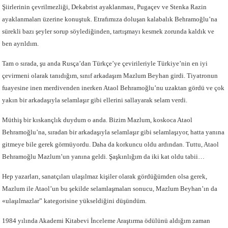
Şiirlerinin çevrilmezliği, Dekabrist ayaklanması, Pugaçev ve Stenka Razin
ayaklanmaları üzerine konuştuk. Etrafımıza doluşan kalabalık Behramoğlu’na
sürekli bazı şeyler sorup söylediğinden, tartışmayı kesmek zorunda kaldık ve
ben ayrıldım.
Tam o sırada, şu anda Rusça’dan Türkçe’ye çevirileriyle Türkiye’nin en iyi
çevirmeni olarak tanıdığım, sınıf arkadaşım Mazlum Beyhan girdi. Tiyatronun
fuayesine inen merdivenden inerken Ataol Behramoğlu’nu uzaktan gördü ve çok
yakın bir arkadaşıyla selamlaşır gibi ellerini sallayarak selam verdi.
Müthiş bir kıskançlık duydum o anda. Bizim Mazlum, koskoca Ataol
Behramoğlu’na, sıradan bir arkadaşıyla selamlaşır gibi selamlaşıyor, hatta yanına
gitmeye bile gerek görmüyordu. Daha da korkuncu oldu ardından. Tuttu, Ataol
Behramoğlu Mazlum’un yanına geldi. Şaşkınlığım da iki kat oldu tabii…
Hep yazarları, sanatçıları ulaşılmaz kişiler olarak gördüğümden olsa gerek,
Mazlum ile Ataol’un bu şekilde selamlaşmaları sonucu, Mazlum Beyhan’ın da
«ulaşılmazlar” kategorisine yükseldiğini düşündüm.
1984 yılında Akademi Kitabevi İnceleme Araştırma ödülünü aldığım zaman