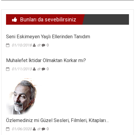
Bunları da sevebilirsiniz
Seni Eskimeyen Yaşlı Ellerinden Tanıdım
01/10/2018
dt
0
Muhalefet İktidar Olmaktan Korkar mı?
01/11/2013
dt
0
Özlemediniz mi Güzel Sesleri, Filmleri, Kitapları…
01/06/2020
dt
0