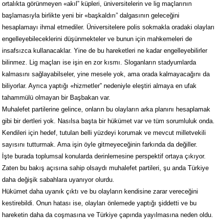
ortalıkta görünmeyen «akıl” küpleri, üniversitelerin ve lig maçlarının
başlamasıyla birlikte yeni bir «başkaldırı” dalgasının geleceğini
hesaplamayı ihmal etmediler. Üniversitelere polis sokmakla oradaki olayları
engelleyebileceklerini düşünmekteler ve bunun için mahkemeleri de
insafsızca kullanacaklar. Yine de bu hareketleri ne kadar engelleyebilirler
bilinmez. Lig maçları ise işin en zor kısmı. Sloganların stadyumlarda
kalmasını sağlayabilseler, yine mesele yok, ama orada kalmayacağını da
biliyorlar. Ayrıca yaptığı «hizmetler” nedeniyle eleştiri almaya en ufak
tahammülü olmayan bir Başbakan var.
Muhalefet partilerine gelince, onların bu olayların arka planını hesaplamak
gibi bir dertleri yok. Nasılsa başta bir hükümet var ve tüm sorumluluk onda.
Kendileri için hedef, tutulan belli yüzdeyi korumak ve mevcut milletvekili
sayısını tutturmak. Ama işin öyle gitmeyeceğinin farkında da değiller.
İşte burada toplumsal konularda derinlemesine perspektif ortaya çıkıyor.
Zaten bu bakış açısına sahip olsaydı muhalefet partileri, şu anda Türkiye
daha değişik sabahlara uyanıyor olurdu.
Hükümet daha uyanık çıktı ve bu olayların kendisine zarar vereceğini
kestirebildi. Onun hatası ise, olayları önlemede yaptığı şiddetti ve bu
hareketin daha da coşmasına ve Türkiye çapında yayılmasına neden oldu.