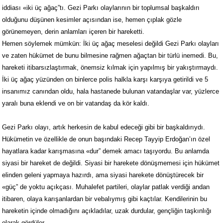
iddiası «iki üç ağaç”tı. Gezi Parkı olaylarının bir toplumsal başkaldırı
olduğunu düşünen kesimler açısından ise, hemen çıplak gözle
görünemeyen, derin anlamları içeren bir hareketti.
Hemen söylemek mümkün: İki üç ağaç meselesi değildi Gezi Parkı olayları
ve zaten hükümet de bunu bilmesine rağmen ağaçtan bir türlü inemedi. Bu,
hareketi itibarsızlaştırmak, önemsiz kılmak için yapılmış bir yakıştırmaydı.
İki üç ağaç yüzünden on binlerce polis halkla karşı karşıya getirildi ve 5
insanımız canından oldu, hala hastanede bulunan vatandaşlar var, yüzlerce
yaralı buna eklendi ve on bir vatandaş da kör kaldı.
Gezi Parkı olayı, artık herkesin de kabul edeceği gibi bir başkaldırıydı.
Hükümetin ve özellikle de onun başındaki Recep Tayyip Erdoğan’ın özel
hayatlara kadar karışmasına «dur” demek amacı taşıyordu. Bu anlamda
siyasi bir hareket de değildi. Siyasi bir harekete dönüşmemesi için hükümet
elinden geleni yapmaya hazırdı, ama siyasi harekete dönüştürecek bir
«güç” de yoktu açıkçası. Muhalefet partileri, olaylar patlak verdiği andan
itibaren, olaya karışanlardan bir vebalıymış gibi kaçtılar. Kendilerinin bu
hareketin içinde olmadığını açıkladılar, uzak durdular, gençliğin taşkınlığı
olarak gördüler.