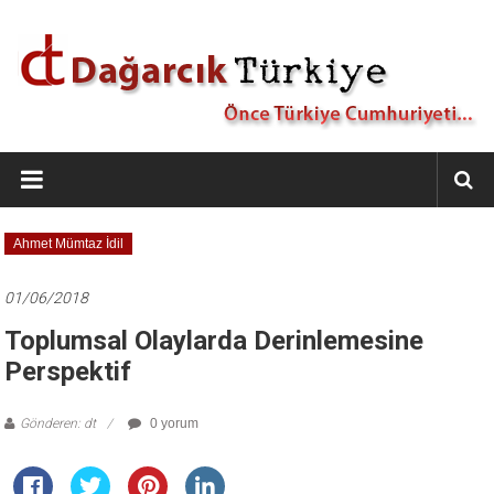
İçeriğe
geç
Dağarcık
Türkiye
Önce
Ahmet Mümtaz İdil
Türkiye
Cumhuriyeti…
01/06/2018
Toplumsal Olaylarda Derinlemesine
Perspektif
Gönderen: dt
0 yorum