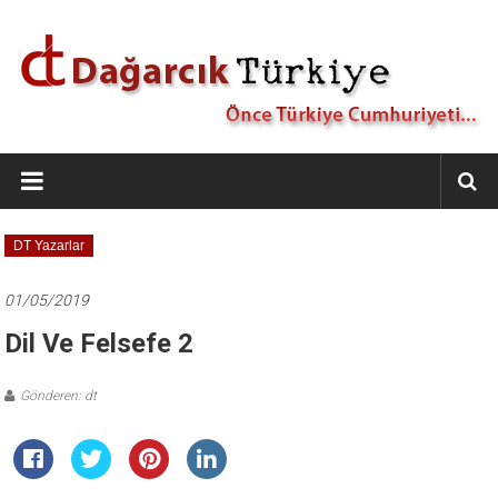
İçeriğe
geç
Dağarcık
Türkiye
Önce
DT Yazarlar
Türkiye
Cumhuriyeti…
01/05/2019
Dil Ve Felsefe 2
Gönderen: dt