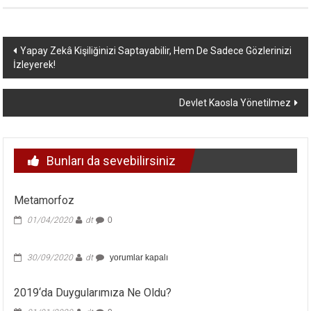
Yazı
Yapay Zekâ Kişiliğinizi Saptayabilir, Hem De Sadece Gözlerinizi
İzleyerek!
dolaşımı
Devlet Kaosla Yönetilmez
Bunları da sevebilirsiniz
Metamorfoz
01/04/2020
dt
0
için
30/09/2020
dt
yorumlar kapalı
2019‘da Duygularımıza Ne Oldu?