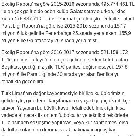
Ekolig Raporu’na göre 2015-2016 sezonunda 495.774.461 TL
ile en çok gelir elde eden kulüp Galatasaray olurken, ikinci
kulüp 476.437.710 TL ile Fenerbahçe olmuştu. Deloitte Futbol
Para Ligi Raporu’na göre ise 2015-2016 sezonunda 157,7
milyon €’luk gelir ile Fenerbahçe 25.sırada yer alırken, 155,9
milyon € ile Galatasaray 26.sırada yer almıştı.
Ekolig Raporu’na göre 2016-2017 sezonunda 521.158.172
TL’lik gelirle Türkiye’nin en çok gelir elde eden kulübü olan
Beşiktaş, geçtiğimiz yılki TL/€ paritesi değişmeseydi, 157,6
milyon € ile Para Ligi’nde 30.sırada yer alan Benfica’yı
rahatlıkla geçebilirdi.
Türk Lirası’nın değer kaybetmesiyle birlikte kulüplerimizin
gelirleriyle, giderlerini karşılamadaki yaşadığı güçlük gittikçe
artıyor. Yaşanan bu büyük kaybı, telafi edebilmek için kısa
vadede alınacak ilk önlem futbolcular ve teknik direktörlerle
TL cinsinden sözleşme yapılması veya kur sabitlemesi olsa
da futbolcuların bu duruma sıcak bakmayacağı aşikar.