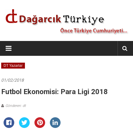
İçeriğe
geç
Dağarcık
Türkiye
Önce
DT Yazarlar
Türkiye
Cumhuriyeti…
01/02/2018
Futbol Ekonomisi: Para Ligi 2018
Gönderen: dt