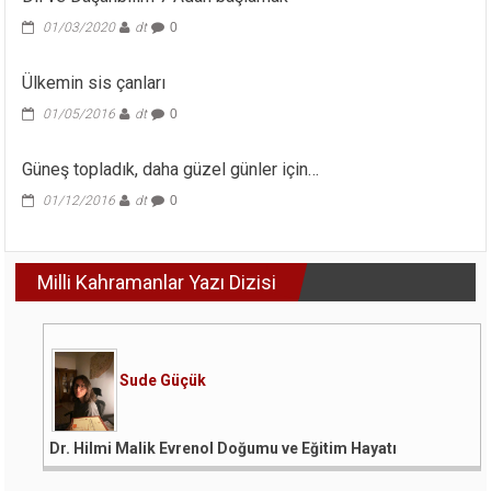
01/03/2020
dt
0
Ülkemin sis çanları
01/05/2016
dt
0
Güneş topladık, daha güzel günler için…
01/12/2016
dt
0
Milli Kahramanlar Yazı Dizisi
Sude Güçük
Dr. Hilmi Malik Evrenol Doğumu ve Eğitim Hayatı