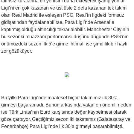
talihsiz kuralarına bir yenisini daha ekleyerek Şampiyonlar
Ligi’ni en çok kazanan ve üst üste 2 defa kazanan tek takım
olan Real Madrid ile eşleşen PSG, Real’in ligdeki formsuz
gidişatından faydalanabilirse, Para Ligi’nde Arsenal’e
kaptırmış olduğu altıncılığı tekrar alabilir. Manchester City’nin
bu sezonki muazzam performansı düşünüldüğünde PSG’nin
önümüzdeki sezon ilk 5’e girme ihtimali ise şimdilik bir hayli
zor gözüküyor.
Bu yılki Para Ligi’nde maalesef hiçbir takımımız ilk 30’a
girmeyi başaramadı. Bunun arkasında yatan en önemli neden
ise Türk Lirası’nın Euro karşısında değer kaybetmesi olarak
göze çarpıyor. Geçtiğimiz sezon iki takımımız (Galatasaray ve
Fenerbahçe) Para Ligi’nde ilk 30’a girmeyi başarabilmişti.