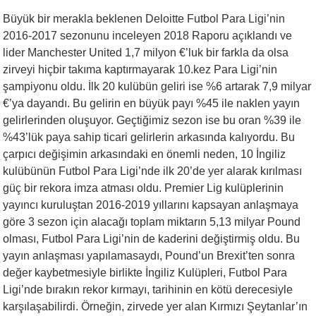
Büyük bir merakla beklenen Deloitte Futbol Para Ligi’nin
2016-2017 sezonunu inceleyen 2018 Raporu açıklandı ve
lider Manchester United 1,7 milyon €’luk bir farkla da olsa
zirveyi hiçbir takıma kaptırmayarak 10.kez Para Ligi’nin
şampiyonu oldu. İlk 20 kulübün geliri ise %6 artarak 7,9 milyar
€’ya dayandı. Bu gelirin en büyük payı %45 ile naklen yayın
gelirlerinden oluşuyor. Geçtiğimiz sezon ise bu oran %39 ile
%43’lük paya sahip ticari gelirlerin arkasında kalıyordu. Bu
çarpıcı değişimin arkasındaki en önemli neden, 10 İngiliz
kulübünün Futbol Para Ligi’nde ilk 20’de yer alarak kırılması
güç bir rekora imza atması oldu. Premier Lig kulüplerinin
yayıncı kuruluştan 2016-2019 yıllarını kapsayan anlaşmaya
göre 3 sezon için alacağı toplam miktarın 5,13 milyar Pound
olması, Futbol Para Ligi’nin de kaderini değiştirmiş oldu. Bu
yayın anlaşması yapılamasaydı, Pound’un Brexit’ten sonra
değer kaybetmesiyle birlikte İngiliz Kulüpleri, Futbol Para
Ligi’nde bırakın rekor kırmayı, tarihinin en kötü derecesiyle
karşılaşabilirdi. Örneğin, zirvede yer alan Kırmızı Şeytanlar’ın