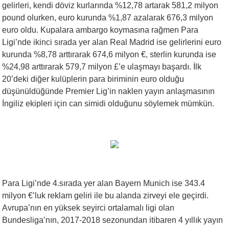
gelirleri, kendi döviz kurlarında %12,78 artarak 581,2 milyon
pound olurken, euro kurunda %1,87 azalarak 676,3 milyon
euro oldu. Kupalara ambargo koymasına rağmen Para
Ligi’nde ikinci sırada yer alan Real Madrid ise gelirlerini euro
kurunda %8,78 arttırarak 674,6 milyon €, sterlin kurunda ise
%24,98 arttırarak 579,7 milyon £’e ulaşmayı başardı. İlk
20’deki diğer kulüplerin para biriminin euro olduğu
düşünüldüğünde Premier Lig’in naklen yayın anlaşmasının
İngiliz ekipleri için can simidi olduğunu söylemek mümkün.
Para Ligi’nde 4.sırada yer alan Bayern Munich ise 343.4
milyon €’luk reklam geliri ile bu alanda zirveyi ele geçirdi.
Avrupa’nın en yüksek seyirci ortalamalı ligi olan
Bundesliga’nın, 2017-2018 sezonundan itibaren 4 yıllık yayın