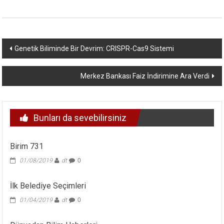
Yazı
Genetik Biliminde Bir Devrim: CRISPR-Cas9 Sistemi
dolaşımı
Merkez Bankası Faiz İndirimine Ara Verdi
Bunları da sevebilirsiniz
Birim 731
01/08/2019
dt
0
İlk Belediye Seçimleri
01/04/2019
dt
0