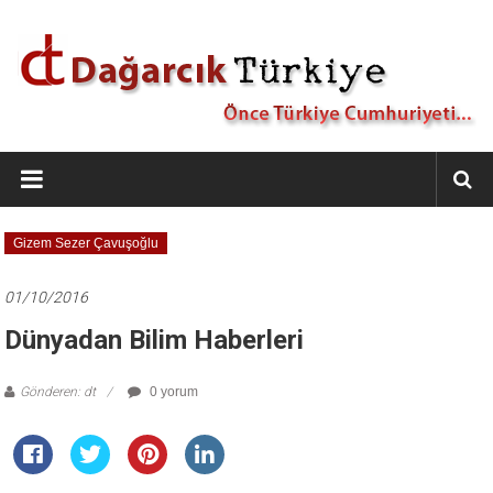
İçeriğe
geç
Dağarcık
Türkiye
Önce
Gizem Sezer Çavuşoğlu
Türkiye
Cumhuriyeti…
01/10/2016
Dünyadan Bilim Haberleri
Gönderen: dt
0 yorum