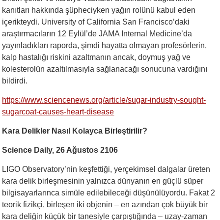
kanıtları hakkında şüpheciyken yağın rolünü kabul eden
içerikteydi. University of California San Francisco’daki
araştırmacıların 12 Eylül’de JAMA Internal Medicine’da
yayınladıkları raporda, şimdi hayatta olmayan profesörlerin,
kalp hastalığı riskini azaltmanın ancak, doymuş yağ ve
kolesterolün azaltılmasıyla sağlanacağı sonucuna vardığını
bildirdi.
https://www.sciencenews.org/article/sugar-industry-sought-
sugarcoat-causes-heart-disease
Kara Delikler Nasıl Kolayca Birleştirilir?
Science Daily, 26 Ağustos 2106
LIGO Observatory’nin keşfettiği, yerçekimsel dalgalar üreten
kara delik birleşmesinin yalnızca dünyanın en güçlü süper
bilgisayarlarınca simüle edilebileceği düşünülüyordu. Fakat 2
teorik fizikçi, birleşen iki objenin – en azından çok büyük bir
kara deliğin küçük bir tanesiyle çarpıştığında – uzay-zaman