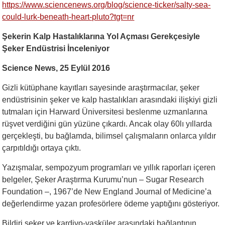
https://www.sciencenews.org/blog/science-ticker/salty-sea-
could-lurk-beneath-heart-pluto?tgt=nr
Şekerin Kalp Hastalıklarına Yol Açması Gerekçesiyle
Şeker Endüstrisi İnceleniyor
Science News, 25 Eylül 2016
Gizli kütüphane kayıtları sayesinde araştırmacılar, şeker
endüstrisinin şeker ve kalp hastalıkları arasındaki ilişkiyi gizli
tutmaları için Harward Üniversitesi beslenme uzmanlarına
rüşvet verdiğini gün yüzüne çıkardı. Ancak olay 60lı yıllarda
gerçekleşti, bu bağlamda, bilimsel çalışmaların onlarca yıldır
çarpıtıldığı ortaya çıktı.
Yazışmalar, sempozyum programları ve yıllık raporları içeren
belgeler, Şeker Araştırma Kurumu’nun – Sugar Research
Foundation –, 1967’de New England Journal of Medicine’a
değerlendirme yazan profesörlere ödeme yaptığını gösteriyor.
Bildiri şeker ve kardiyo-vasküler arasındaki bağlantının