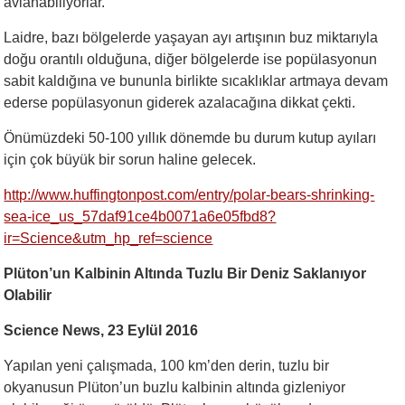
avlanabiliyorlar.
Laidre, bazı bölgelerde yaşayan ayı artışının buz miktarıyla
doğu orantılı olduğuna, diğer bölgelerde ise popülasyonun
sabit kaldığına ve bununla birlikte sıcaklıklar artmaya devam
ederse popülasyonun giderek azalacağına dikkat çekti.
Önümüzdeki 50-100 yıllık dönemde bu durum kutup ayıları
için çok büyük bir sorun haline gelecek.
http://www.huffingtonpost.com/entry/polar-bears-shrinking-
sea-ice_us_57daf91ce4b0071a6e05fbd8?
ir=Science&utm_hp_ref=science
Plüton’un Kalbinin Altında Tuzlu Bir Deniz Saklanıyor
Olabilir
Science News, 23 Eylül 2016
Yapılan yeni çalışmada, 100 km’den derin, tuzlu bir
okyanusun Plüton’un buzlu kalbinin altında gizleniyor