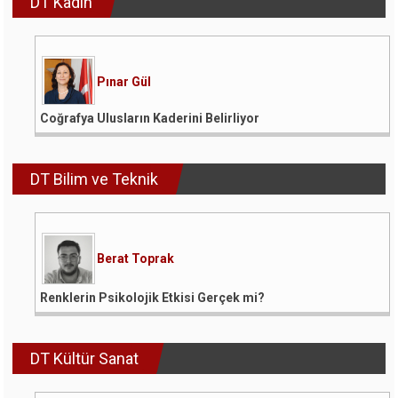
DT Kadın
Pınar Gül
Coğrafya Ulusların Kaderini Belirliyor
DT Bilim ve Teknik
Berat Toprak
Renklerin Psikolojik Etkisi Gerçek mi?
DT Kültür Sanat