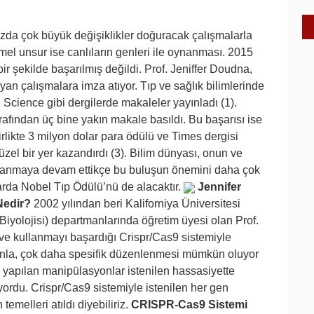
zda çok büyük değişiklikler doğuracak çalışmalarla
emel unsur ise canlıların genleri ile oynanması. 2015
bir şekilde başarılmış değildi. Prof. Jeniffer Doudna,
ayan çalışmalara imza atıyor. Tıp ve sağlık bilimlerinde
 Science gibi dergilerde makaleler yayınladı (1).
tarafından üç bine yakın makale basıldı. Bu başarısı ise
birlikte 3 milyon dolar para ödülü ve Times dergisi
üzel bir yer kazandırdı (3). Bilim dünyası, onun ve
rlanmaya devam ettikçe bu buluşun önemini daha çok
da Nobel Tıp Ödülü’nü de alacaktır.
Jennifer
Nedir?
2002 yılından beri Kaliforniya Üniversitesi
yolojisi) departmanlarında öğretim üyesi olan Prof.
e kullanmayı başardığı Crispr/Cas9 sistemiyle
anla, çok daha spesifik düzenlenmesi mümkün oluyor
 yapılan manipülasyonlar istenilen hassasiyette
ordu. Crispr/Cas9 sistemiyle istenilen her gen
temelleri atıldı diyebiliriz.
CRISPR-Cas9 Sistemi