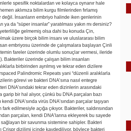
lerle spesifik noktalardan ve kolayca oynanır hale
hemen aklımıza bilim kurgu filmlerinden fırlamış
yor değil. İnsanların embriyo halinde iken genlerinin
rı ya da “süper insanlar” yaratılması yakın mı dersiniz?
yeterliliğe gelmemiş olsa dahi bu konuda Çin,
lmak üzere birçok bilim insanı ve uluslararası bilim
 insan embriyosu üzerinde de çalışmalara başlayan Çinli
istemin fareler üzerinde olumlu sonuçlar vermesi, ileride
). Bakteriler üzerinde çalışan bilim insanları
lıklarla birbirinden ayrılmış ve tekrar eden dizilere
erspaced Palindromic Repeats yani “düzenli aralıklarla
ilerin görevi ve bakteri DNA’sına nasıl entegre
kteri DNA’sındaki tekrar eden dizinlerin arasındaki
 garip bir hal alıyor, çünkü bu DNA parçaları bazı
sırrı kendi DNA’sında virüs DNA’sından parçalar taşıyan
n fark edilmesiyle açığa çıkıyor. Bakteriler, saldırısından
rından parçaları, kendi DNA’larına ekleyerek bu sayede
ı sağlayan bir savunma sistemine sahipler. Bakteri
Crispr dizilimi içinde kaydediliyor, böylece bakteri