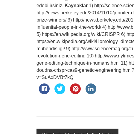
edebilirsiniz.
Kaynaklar
1) http://science.sci
http://news.berkeley.edu/2014/11/10/jennifer
prize-winners/ 3) http://news.berkeley.edu/
influential-people-in-the-world/ 4) http://www.
5) https://en.wikipedia.org/wiki/CRISPR 6) h
https://en.wikipedia.org/wiki/Homology_directe
muhendisligi/ 9) http://www.sciencemag.org/cu
revolution-gene-editing 10) http://www.nytimes
gene-editing-technique-in-humans.html 11) ht
doudna-crispr-cas9-genetic-engineering.html
v=SuAxDVBt7kQ
Yazı