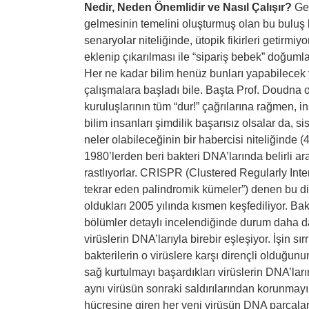
Nedir, Neden Önemlidir ve Nasıl Çalışır?
Gen
gelmesinin temelini oluşturmuş olan bu buluş 
senaryolar niteliğinde, ütopik fikirleri getirmi
eklenip çıkarılması ile “sipariş bebek” doğumla
Her ne kadar bilim henüz bunları yapabilecek 
çalışmalara başladı bile. Başta Prof. Doudna o
kuruluşlarının tüm “dur!” çağrılarına rağmen,
bilim insanları şimdilik başarısız olsalar da, s
neler olabileceğinin bir habercisi niteliğinde (4
1980’lerden beri bakteri DNA’larında belirli ara
rastlıyorlar. CRISPR (Clustered Regularly Int
tekrar eden palindromik kümeler”) denen bu diz
oldukları 2005 yılında kısmen keşfediliyor. Ba
bölümler detaylı incelendiğinde durum daha da
virüslerin DNA’larıyla birebir eşleşiyor. İşin 
bakterilerin o virüslere karşı dirençli olduğunu
sağ kurtulmayı başardıkları virüslerin DNA’la
aynı virüsün sonraki saldırılarından korunmay
hücresine giren her yeni virüsün DNA parçaları 