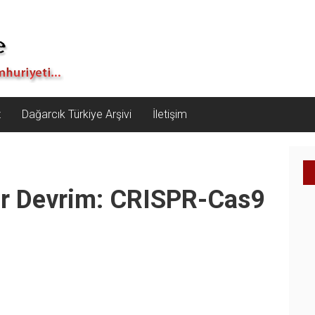
z
Dağarcık Türkiye Arşivi
İletişim
ir Devrim: CRISPR-Cas9