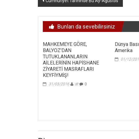
Cumhuriyet Tarihinde Bu Ay-Ağustos
dolaşımı
Bunları da sevebilirsiniz
MAHKEMEYE GÖRE,
Dünya Bası
BALYOZ’DAN
Amerika
TUTUKLANANLARIN
01/12/20
AİLELERİNİN HAPİSHANE
ZİYARETİ MASRAFLARI
KEYFİYMİŞ!
31/03/2016
dt
0