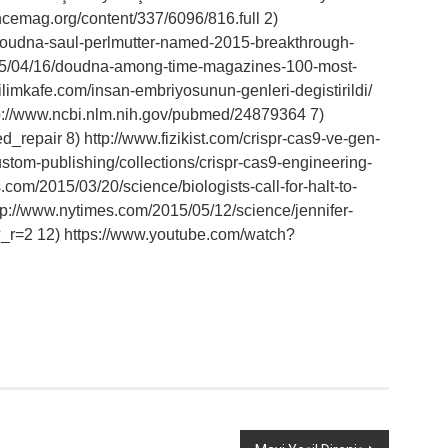
encemag.org/content/337/6096/816.full 2)
-doudna-saul-perlmutter-named-2015-breakthrough-
2015/04/16/doudna-among-time-magazines-100-most-
bilimkafe.com/insan-embriyosunun-genleri-degistirildi/
ttp://www.ncbi.nlm.nih.gov/pubmed/24879364 7)
d_repair 8) http://www.fizikist.com/crispr-cas9-ve-gen-
stom-publishing/collections/crispr-cas9-engineering-
.com/2015/03/20/science/biologists-call-for-halt-to-
tp://www.nytimes.com/2015/05/12/science/jennifer-
?_r=2 12) https://www.youtube.com/watch?