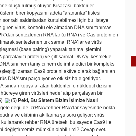
ane oluşturulmuş oluyor. Kısacası, bakteriler
üslerin birer kopyasını, adeta “arananlar” listesi
 sonraki saldırılardan kurtulabilmesi için bu listeye
ye giren virüs, kontrolü ele almadan DNA’sını tanıması
PR’dan sentezlenen RNA’lar (crRNA) ve Cas proteinleri
alınarak sentezlenen tek sarmal RNA’lar ve virüs
şleşmesi (base pairing) yaparak tanıma işlemini
A parçalayıcı protein) ve çift sarmal DNA’yı kesmekle
 DNA’sını hem tanıyıcı hem de imha edici bir kompleks
eşleştiği zaman Cas9 proteini aktive olarak bağlanılan
s DNA’sını parçalıyor ve etkisiz hale getiriyor.
’sından kopyalar alan bakteriler, o nükleotit dizisini
hücreye giren virüsleri hedef alıp parçalayan bir
5).
(5)
Peki, Bu Sistem Bizim İşimize Nasıl
tgele değil de, crRNA/rehber RNA’lar sayesinde nokta
udna ve ekibinin akıllarına şu soru geliyor; virüs
ni kullanarak rehber RNA üretsek, bu sayede Cas9 ile,
ini değiştirmemiz mümkün olabilir mi? Cevap evet.