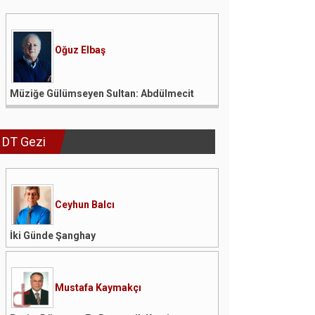
Oğuz Elbaş
Müziğe Gülümseyen Sultan: Abdülmecit
DT Gezi
Ceyhun Balcı
İki Günde Şanghay
Mustafa Kaymakçı