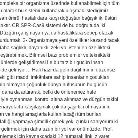
 kompleks bir organizma üzerinde kullanabilmek için tüm
u olarak bu sistemi kullanarak ulaşmak istediğimiz
n ömrü, hastalıklara karşı doğuştan bağışıklık, üstün
lacaktır. CRISPR-Cas9 sistemi de bu doğrultuda iki
- Düzgün çalışmayan ya da hastalıklara sebep olacak
 durdurmak. 2- Organizmaya yeni özellikler kazandıracak
a sağlıklı, dayanıklı, zeki vb. istenilen özellikteki
ştirebilmek. Bilimsel bazı problemler ve teknikteki
nlerde geliştirilmesi ile bu tarz bir gücün insan
de getiriyor… Hali hazırda gelir dağılımının düzensiz
ki gibi maddi imkânlara sahip insanların çocukları
sahip olmayan çoğunluk dünya nüfusunun bu gücün
 daha da arttırarak, belki de önlenemez hale
iyle oynanması kontrol altına alınmaz ve düzgün takibi
aryolarla karşılaşmak çok da şaşırtıcı olmayabilir.
dan ve hangi amaçlarla kullanılacağı tüm bunları
tellallığı yapmaya şimdilik gerek yok, çünkü sanıyorum ki
e getirmek için daha uzun bir yol var önümüzde. Prof.
nlemek için kaynakçadaki 12 numaralı linki ziyaret