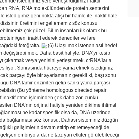
inde istediğimiz yere yerleştirdiğimiz inaktif
A’dan RNA, RNA molekülünden de protein sentezini
le istediğimiz geni nokta atışı bir hamle ile inaktif hale
tit dizisinin üretimini engellememiz söz konusu
irebilmemiz çok güzel. Bilim insanları ilk olarak bu
proteini/geni inaktif ederek denediler ve fare
ağıdaki fotoğrafta.
(6) Ulaşılmak istenen asıl hedef
 değiştirebilmek. Daha basit haliyle, DNA’yı kesip
çıkarmak ve/ya yenisini yerleştirmek. crRNA’larla
 kesiliyor. Sonrasında hücreye yama etmek istediğiniz
k parçayı öyle bir ayarlamanız gerekli ki, başı sonu
duğu DNA tamir enzimleri gelip sanki yama parçası
kebilsin (Bu yönteme homologous directed repair
f inaktif etme işleminden çok daha zor, çünkü
ilen DNA’nın orijinal haliyle yeniden dikilme ihtimali
ağlanması ne kadar spesifik olsa da, DNA üzerinde
randa bağlanması söz konusu. Dahası sisteminiz düzgün
ağlıklı gelişimlerin devam ettirip ettiremeyeceği de
 gelişen embriyolarda ne tarz yan etkiler görülebileceği