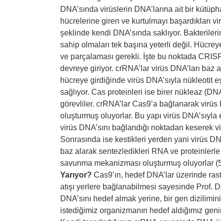
DNA’sında virüslerin DNA’larına ait bir kütüph
hücrelerine giren ve kurtulmayı başardıkları vir
şeklinde kendi DNA’sında saklıyor. Bakterilerin
sahip olmaları tek başına yeterli değil. Hücre
ve parçalaması gerekli. İşte bu noktada CRIS
devreye giriyor. crRNA’lar virüs DNA’ları baz 
hücreye girdiğinde virüs DNA’sıyla nükleotit e
sağlıyor. Cas proteinleri ise birer nükleaz (DN
görevliler. crRNA’lar Cas9’a bağlanarak virüs
oluşturmuş oluyorlar. Bu yapı virüs DNA’sıyla 
virüs DNA’sını bağlandığı noktadan keserek virü
Sonrasında ise kestikleri yerden yani virüs DNA
baz alarak sentezledikleri RNA ve proteinlerle 
savunma mekanizması oluşturmuş oluyorlar (
Yarıyor?
Cas9’ın, hedef DNA’lar üzerinde ras
atışı yerlere bağlanabilmesi sayesinde Prof. Do
DNA’sını hedef almak yerine, bir gen dizilimi
istediğimiz organizmanın hedef aldığımız gen