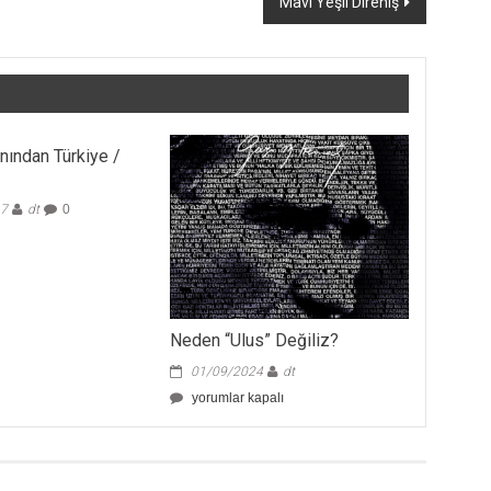
Mavi Yeşil Direniş
nından Türkiye /
17
dt
0
Neden “Ulus” Değiliz?
01/09/2024
dt
Neden
yorumlar kapalı
“Ulus”
Değiliz?
için