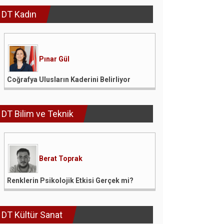
DT Kadın
Pınar Gül
Coğrafya Ulusların Kaderini Belirliyor
DT Bilim ve Teknik
Berat Toprak
Renklerin Psikolojik Etkisi Gerçek mi?
DT Kültür Sanat