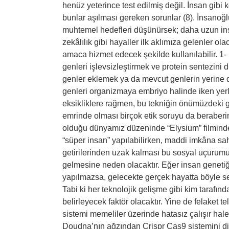
henüz yeterince test edilmiş değil. İnsan gibi
bunlar aşılması gereken sorunlar (8). İnsanoğl
muhtemel hedefleri düşünürsek; daha uzun insa
zekâlılık gibi hayaller ilk aklımıza gelenler o
amaca hizmet edecek şekilde kullanılabilir. 1
genleri işlevsizleştirmek ve protein sentezini
genler eklemek ya da mevcut genlerin yerine dah
genleri organizmaya embriyo halinde iken yerle
eksikliklere rağmen, bu tekniğin önümüzdeki gü
emrinde olması birçok etik soruyu da beraberin
olduğu dünyamız düzeninde “Elysium” filminde
“süper insan” yapılabilirken, maddi imkâna 
getirilerinden uzak kalması bu sosyal uçurumu
gelmesine neden olacaktır. Eğer insan genetiğ
yapılmazsa, gelecekte gerçek hayatta böyle sen
Tabi ki her teknolojik gelişme gibi kim tarafın
belirleyecek faktör olacaktır. Yine de felaket 
sistemi memeliler üzerinde hatasız çalışır hal
Doudna’nın ağzından Crispr Cas9 sistemini di