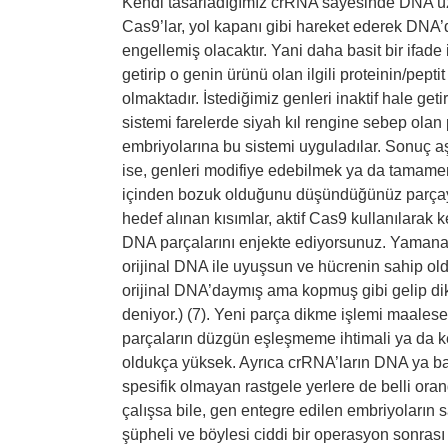
Kendi tasarladığımız crRNA sayesinde DNA üzer
Cas9’lar, yol kapanı gibi hareket ederek DN
engellemiş olacaktır. Yani daha basit bir ifade i
getirip o genin ürünü olan ilgili proteinin/pep
olmaktadır. İstediğimiz genleri inaktif hale get
sistemi farelerde siyah kıl rengine sebep olan 
embriyolarına bu sistemi uyguladılar. Sonuç aş
ise, genleri modifiye edebilmek ya da tamamen
içinden bozuk olduğunu düşündüğünüz parçayı 
hedef alınan kısımlar, aktif Cas9 kullanılarak
DNA parçalarını enjekte ediyorsunuz. Yamanaca
orijinal DNA ile uyuşsun ve hücrenin sahip ol
orijinal DNA’daymış ama kopmuş gibi gelip di
deniyor.) (7). Yeni parça dikme işlemi maalese
parçaların düzgün eşleşmeme ihtimali ya da kes
oldukça yüksek. Ayrıca crRNA’ların DNA ya b
spesifik olmayan rastgele yerlere de belli o
çalışsa bile, gen entegre edilen embriyoların s
şüpheli ve böylesi ciddi bir operasyon sonrası