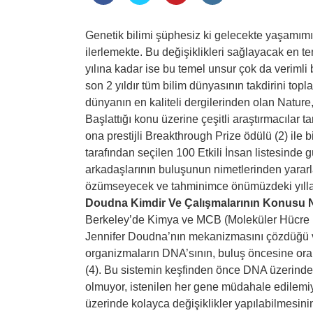
Genetik bilimi şüphesiz ki gelecekte yaşamımı
ilerlemekte. Bu değişiklikleri sağlayacak en t
yılına kadar ise bu temel unsur çok da verimli 
son 2 yıldır tüm bilim dünyasının takdirini topl
dünyanın en kaliteli dergilerinden olan Nature,
Başlattığı konu üzerine çeşitli araştırmacılar 
ona prestijli Breakthrough Prize ödülü (2) ile 
tarafından seçilen 100 Etkili İnsan listesinde g
arkadaşlarının buluşunun nimetlerinden yara
özümseyecek ve tahminimce önümüzdeki yıllar
Doudna Kimdir Ve Çalışmalarının Konusu 
Berkeley’de Kimya ve MCB (Moleküler Hücre Bi
Jennifer Doudna’nın mekanizmasını çözdüğü v
organizmaların DNA’sının, buluş öncesine or
(4). Bu sistemin keşfinden önce DNA üzerinde
olmuyor, istenilen her gene müdahale edilemiy
üzerinde kolayca değişiklikler yapılabilmesinin 