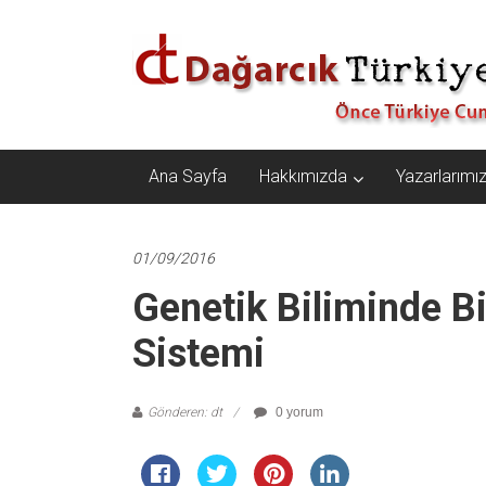
İçeriğe
Dağarcık
geç
Türkiye
Önce
Türkiye
Cumhuriyeti…
Ana Sayfa
Hakkımızda
Yazarlarımı
01/09/2016
Genetik Biliminde B
Sistemi
Gönderen: dt
0 yorum