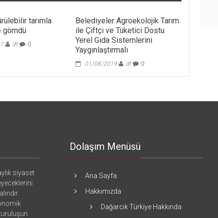
rülebilir tarımla
Belediyeler Agroekolojik Tarım
he gömdü
ile Çiftçi ve Tüketici Dostu
Yerel Gıda Sistemlerini
17
dt
0
Yaygınlaştırmalı
01/08/2019
dt
0
Dolaşım Menüsü
ylık siyaset
Ana Sayfa
eyeceklerini
Hakkımızda
lındır.
konomik
Dağarcık Türkiye Hakkında
 kuruluşun