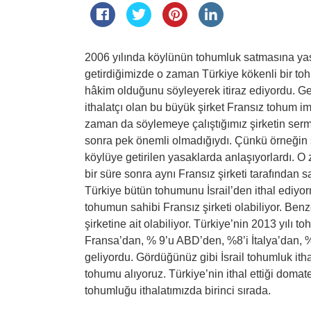
2006 yılında köylünün tohumluk satmasına yas
getirdiğimizde o zaman Türkiye kökenli bir tohu
hâkim olduğunu söyleyerek itiraz ediyordu. G
ithalatçı olan bu büyük şirket Fransız tohum i
zaman da söylemeye çalıştığımız şirketin serm
sonra pek önemli olmadığıydı. Çünkü örneğin s
köylüye getirilen yasaklarda anlaşıyorlardı. O 
bir süre sonra aynı Fransız şirketi tarafından 
Türkiye bütün tohumunu İsrail’den ithal ediyormuş
tohumun sahibi Fransız şirketi olabiliyor. Be
şirketine ait olabiliyor. Türkiye’nin 2013 yılı 
Fransa’dan, % 9’u ABD’den, %8’i İtalya’dan, %8
geliyordu. Gördüğünüz gibi İsrail tohumluk ith
tohumu alıyoruz. Türkiye’nin ithal ettiği domat
tohumluğu ithalatımızda birinci sırada.