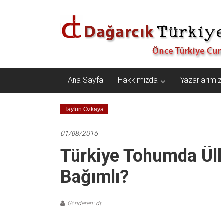
İçeriğe
Dağarcık
geç
Türkiye
Önce
Türkiye
Cumhuriyeti…
Ana Sayfa
Hakkımızda
Yazarlarımı
Tayfun Özkaya
01/08/2016
Türkiye Tohumda Ülk
Bağımlı?
Gönderen: dt