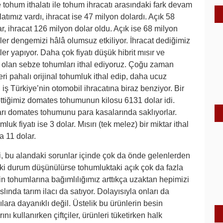
tohum ithalatı ile tohum ihracatı arasındaki fark devam
atımız vardı, ihracat ise 47 milyon dolardı. Açık 58
r, ihracat 126 milyon dolar oldu. Açık ise 68 milyon
er dengemizi hâlâ olumsuz etkiliyor. İhracat dediğimiz
er yapıyor. Daha çok fiyatı düşük hibrit mısır ve
ek olan sebze tohumları ithal ediyoruz. Çoğu zaman
i pahalı orijinal tohumluk ithal edip, daha ucuz
u iş Türkiye’nin otomobil ihracatına biraz benziyor. Bir
 ettiğimiz domates tohumunun kilosu 6131 dolar idi.
ıları domates tohumunu para kasalarında saklıyorlar.
uk fiyatı ise 3 dolar. Mısırı (tek melez) bir miktar ithal
a 11 dolar.
 bu alandaki sorunlar içinde çok da önde gelenlerden
daki durum düşünülürse tohumluktaki açık çok da fazla
in tohumlarına bağımlılığımız arttıkça uzaktan hepimizi
lında tarım ilacı da satıyor. Dolayısıyla onları da
ılara dayanıklı değil. Üstelik bu ürünlerin besin
ı kullanırken çiftçiler, ürünleri tüketirken halk