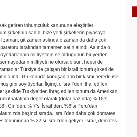
ak getiren tohumculuk kanununa eleştiriler
m şirketinin sahibi bize yerli şirketlerin piyasaya
el zaman, git zaman aslında o zaman da daha çok
mparatoru tarafından tamamen satın alındı. Aslında o
ayedarlarının milliyetinin ne olduğunun bir yerden
ermayedarın milliyeti ne olursa olsun, hepsi de
zamanlar Türkiye’de çalışan bir İsrail tohum şirketi de
satın alındı. Bu konuda konuşanların bir kısmı nerede ise
 gibi söylüyorlar. İlginçtir, İsrail’den ithal edilen
nzer şekilde Türkiye’den ihraç edilen tohum da Amerikan
tohum ithalatının değer olarak (dolar bazında) % 18’si
’i Çin’den, % 7’si İsrail’den, %6’sı Peru’dan
alatımızda beşinci sırada. İsrail’den daha çok domates
es tohumunun % 22’si İsrail’den geliyor. İsrail, domates