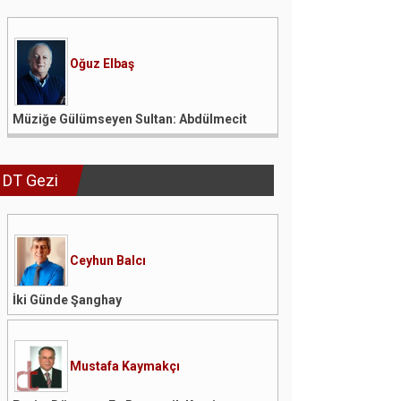
Oğuz Elbaş
Müziğe Gülümseyen Sultan: Abdülmecit
DT Gezi
Ceyhun Balcı
İki Günde Şanghay
Mustafa Kaymakçı