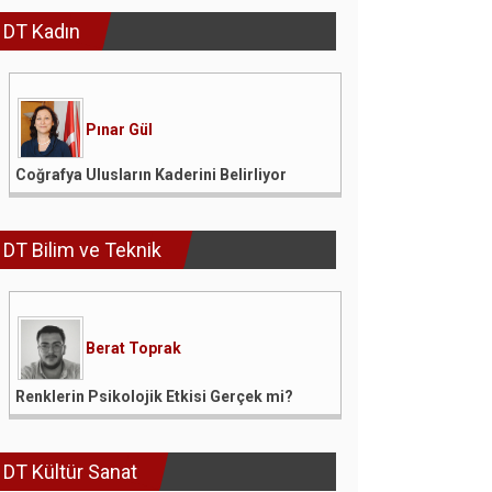
DT Kadın
Pınar Gül
Coğrafya Ulusların Kaderini Belirliyor
DT Bilim ve Teknik
Berat Toprak
Renklerin Psikolojik Etkisi Gerçek mi?
DT Kültür Sanat