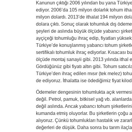
Kanunun çıktığı 2006 yılından bu yana Türkiye 
ediyor. 2006’da 105 milyon dolarlık tohum ithal
milyon dolardı. 2013’de ithalat 194 milyon dola
dolara çıktı. Sonuç olarak tohumluk dış ödemel
şeyleri de aslında büyük ölçüde yabancı şirketl
ayçiçeği tohumluğu ihraç edip, fiyatları yüks
Türkiye’de konuşlanmış yabancı tohum şirketler
sertifikalı tohumluk ihraç ediyorlar. Kısacası b
ölçüde montaj sanayii gibi. 2013 yılında ithal
Gördüğünüz gibi fiyatı altın gibi. Tohum satıc
Türkiye’den ihraç edilen mısır (tek melez) tohuml
de ediyoruz. İthalatta ise ödediğimiz fiyat kilod
Ödemeler dengesinin tohumlukta açık vermesi,
değil. Petrol, pamuk, bitkisel yağ vb. alanlar
değil aslında. Ancak yabancı tohum şirketlerin
kumanda etmiş oluyorlar. Bu şirketlerin çoğu as
alıyoruz. Çünkü tohumlukları hastalık ve zararl
değerleri de düşük. Daha sonra bu tarım ilaçların