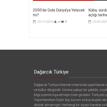
2050’de Gıda Dünya’ya Yetecek
Küba, sürdü
mi?
açlığı tari
01/11/2014
dt
0
01/01/20
Dağarcık Türkiye
Dağarcık Türkiye internet ortamında yayımlanan a
ve kültür dergisidir. İsmine yakışır bir şekilde, söyl
bilgi üzerine inşa etmeye özen gösterir. Türkçesi ya
Yayımlanırken hiçbir kişi, kurum ve kuruluştan e
destek almamıştır. Herhangi bir siyasi hareket ve