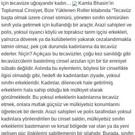
için tecavüze uğrayandır kadın…
Kamla Bhasin’in
Toplumsal Cinsiyet, Bize Yüklenen Roller kitabında “Tecavüz
başta olmak üzere cinsel sömürü, yöneten sınıfın sömürülen
sınıfı yola getirmek için kullandığı bir araçtır. Arazi sahipleri ve
polis, yoksul isyancı köylü ve topraksız tarım işçisi erkekleri,
yalnızca döverek ya da kulübelerini yakarak cezalandırmakla
tatmin olmaz, pek çok durumda kadınlarına da tecavüz
ederler. Niçin? Açıkçası bu tecavüzler, çoğu kez sanıldığı gibi
tecavüzcülerin bastırılmış cinsel arzuları için bir tür emniyet
sübabı değildir. Aslında bu eylemlerin, böylesi bir cinsellikle
ilgisi olmadığı gibi, hedefi de kadınlardan ziyade, yoksul
sınıfın erkekleridir. Kadınlar, dilenecek hale getirilmiş
erkeklerin hala sahip olduğu tek mülkiyet olarak
görülmektedir. Bu yoksul erkeklerin kadınlarına tecavüz
etmek, onlara mutlak güçsüz ve mülkiyetsiz konumlarını
öğretecek bir derstir. Arazi sahipleri ve polis tarafından yoksul
kadınlara yönlendirilen bu cinsel saldırı, mülkiyetsiz sınıfın
erkeklerini bastırmanın ve kırsal bölgede var olan ya da yeni
gelişen güç ilişkilerini sabitlemenin bir silahıdır. Burada, sınıfın