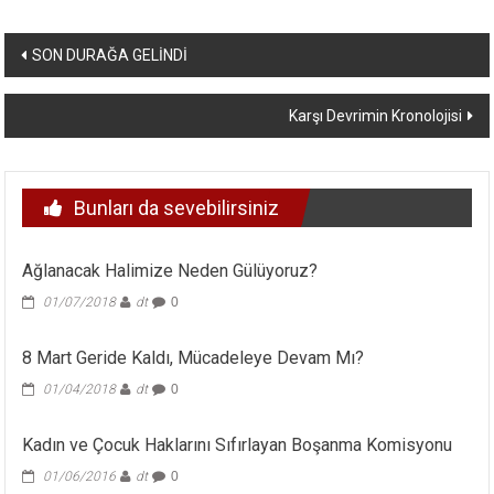
Yazı
SON DURAĞA GELİNDİ
dolaşımı
Karşı Devrimin Kronolojisi
Bunları da sevebilirsiniz
Ağlanacak Halimize Neden Gülüyoruz?
01/07/2018
dt
0
8 Mart Geride Kaldı, Mücadeleye Devam Mı?
01/04/2018
dt
0
Kadın ve Çocuk Haklarını Sıfırlayan Boşanma Komisyonu
01/06/2016
dt
0