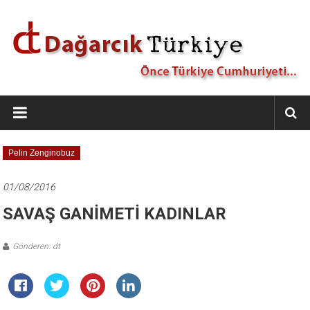
İçeriğe
geç
Dağarcık
Türkiye
Önce
Pelin Zenginobuz
Türkiye
Cumhuriyeti…
01/08/2016
SAVAŞ GANİMETİ KADINLAR
Gönderen: dt