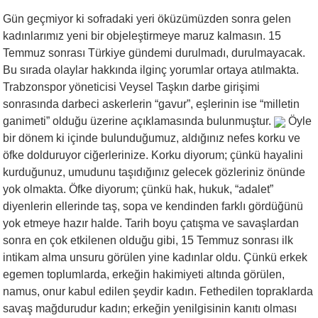
Gün geçmiyor ki sofradaki yeri öküzümüzden sonra gelen
kadınlarımız yeni bir objeleştirmeye maruz kalmasın. 15
Temmuz sonrası Türkiye gündemi durulmadı, durulmayacak.
Bu sırada olaylar hakkında ilginç yorumlar ortaya atılmakta.
Trabzonspor yöneticisi Veysel Taşkın darbe girişimi
sonrasında darbeci askerlerin “gavur”, eşlerinin ise “milletin
ganimeti” olduğu üzerine açıklamasında bulunmuştur.
Öyle
bir dönem ki içinde bulunduğumuz, aldığınız nefes korku ve
öfke dolduruyor ciğerlerinize. Korku diyorum; çünkü hayalini
kurduğunuz, umudunu taşıdığınız gelecek gözleriniz önünde
yok olmakta. Öfke diyorum; çünkü hak, hukuk, “adalet”
diyenlerin ellerinde taş, sopa ve kendinden farklı gördüğünü
yok etmeye hazır halde. Tarih boyu çatışma ve savaşlardan
sonra en çok etkilenen olduğu gibi, 15 Temmuz sonrası ilk
intikam alma unsuru görülen yine kadınlar oldu. Çünkü erkek
egemen toplumlarda, erkeğin hakimiyeti altında görülen,
namus, onur kabul edilen şeydir kadın. Fethedilen topraklarda
savaş mağdurudur kadın; erkeğin yenilgisinin kanıtı olması